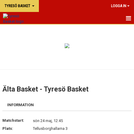
TYRESÖ BASKET
LOGGA IN
TYRESÖ BASKET
NYHETER
MATCHER
KALENDER
KONTAKTA OSS
Älta Basket - Tyresö Basket
DOKUMENT
INFORMATION
Matchstart:
sön 24 maj, 12:45
Plats:
Tellusborghallarna 3