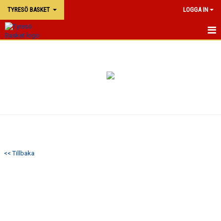
TYRESÖ BASKET
LOGGA IN
TYRESÖ BASKET
NYHETER
MATCHER
KALENDER
KONTAKTA OSS
<< Tillbaka
DOKUMENT