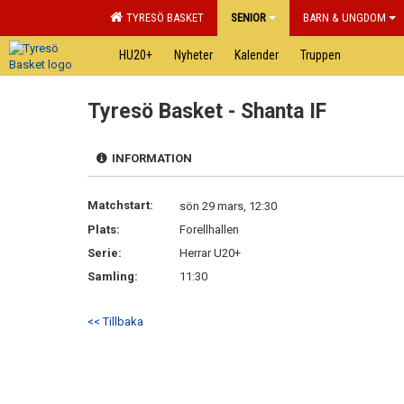
TYRESÖ BASKET
SENIOR
BARN & UNGDOM
HU20+
Nyheter
Kalender
Truppen
Tyresö Basket - Shanta IF
INFORMATION
Matchstart:
sön 29 mars, 12:30
Plats:
Forellhallen
Serie:
Herrar U20+
Samling:
11:30
<< Tillbaka