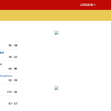
LOGGA IN
95 - 48
ket
70 - 67
sö
66 - 85
 Dolphins
92 - 99
113 - 65
67 - 57