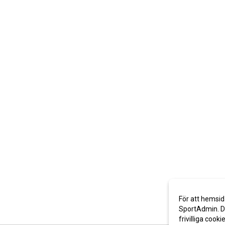
För att hemsid
SportAdmin. De
frivilliga cooki