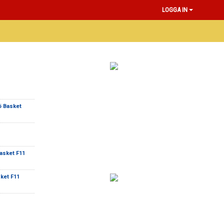
LOGGA IN
ö Basket
asket F11
ket F11