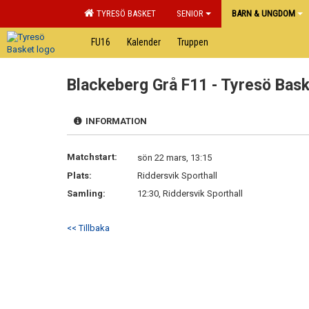
TYRESÖ BASKET
SENIOR
BARN & UNGDOM
FU16
Kalender
Truppen
Blackeberg Grå F11 - Tyresö Bas
INFORMATION
Matchstart:
sön 22 mars, 13:15
Plats:
Riddersvik Sporthall
Samling:
12:30, Riddersvik Sporthall
<< Tillbaka