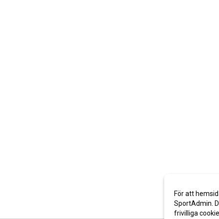
För att hemsid
SportAdmin. De
frivilliga cooki