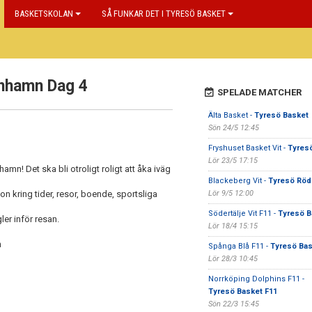
BASKETSKOLAN
SÅ FUNKAR DET I TYRESÖ BASKET
nhamn Dag 4
SPELADE MATCHER
Älta Basket -
Tyresö Basket
Sön 24/5 12:45
Fryshuset Basket Vit -
Tyres
Lör 23/5 17:15
amn! Det ska bli otroligt roligt att åka iväg
Blackeberg Vit -
Tyresö Röd
n kring tider, resor, boende, sportsliga
Lör 9/5 12:00
Södertälje Vit F11 -
Tyresö B
er inför resan.
Lör 18/4 15:15
n
Spånga Blå F11 -
Tyresö Bas
Lör 28/3 10:45
Norrköping Dolphins F11 -
Tyresö Basket F11
Sön 22/3 15:45