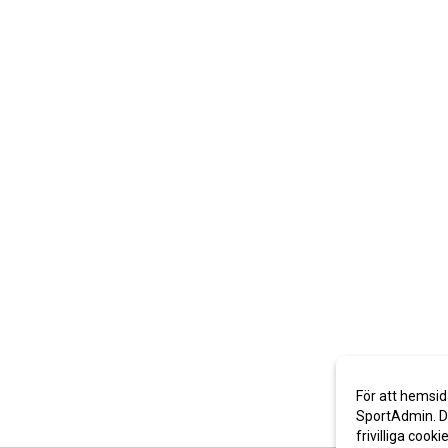
För att hemsid
SportAdmin. De
frivilliga cooki