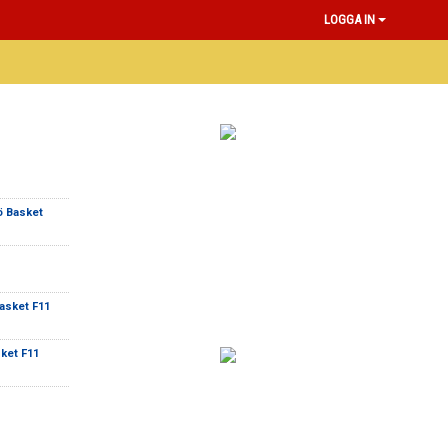
LOGGA IN
ö Basket
asket F11
ket F11