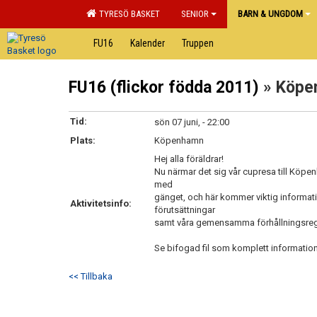
TYRESÖ BASKET
SENIOR
BARN & UNGDOM
FU16
Kalender
Truppen
FU16 (flickor födda 2011)
» Köpe
Tid:
sön 07 juni, - 22:00
Plats:
Köpenhamn
Hej alla föräldrar!
Nu närmar det sig vår cupresa till Köpenh
med
gänget, och här kommer viktig informatio
Aktivitetsinfo:
förutsättningar
samt våra gemensamma förhållningsregl
Se bifogad fil som komplett informatio
<< Tillbaka