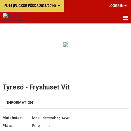
FU14 (FLICKOR FÖDDA 2013/2014)
LOGGA IN
FU13
KALENDER
TRUPPEN
Tyresö - Fryshuset Vit
INFORMATION
Matchstart:
lör 13 december, 14:45
Plats:
Forellhallen