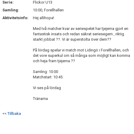
Serie:
Flickor U13
Samling:
10:00, Forellhallen
Aktivitetsinfo:
Hej allihopa!
Med två matcher kvar av seriespelet har tjejerna gjort en
fantastisk insats och redan säkrat seriesegern , riktig
starkt jobbat ??. Vi är superstolta över dem??
På lördag spelar vi match mot Lidingö i Forellhallen, och
det vore superkul om så många som möjligt kan komma
och heja fram tjejerna ??
Samling: 10:00
Matchstart: 10:45
Vi ses på lördag
Tränarna
<< Tillbaka