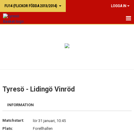
FU14 (FLICKOR FÖDDA 2013/2014)
LOGGA IN
FU13
KALENDER
TRUPPEN
Tyresö - Lidingö Vinröd
INFORMATION
Matchstart:
lör 31 januari, 10:45
Plats:
Forellhallen