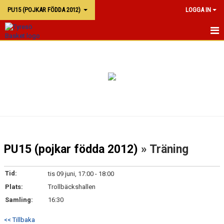
PU15 (POJKAR FÖDDA 2012)
LOGGA IN
PU15
KALENDER
TRUPPEN
PU15 (pojkar födda 2012)
» Träning
Tid:
tis 09 juni, 17:00 - 18:00
Plats:
Trollbäckshallen
Samling:
16:30
<< Tillbaka