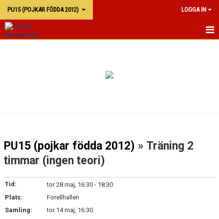
PU15 (POJKAR FÖDDA 2012)
LOGGA IN
PU15
KALENDER
TRUPPEN
PU15 (pojkar födda 2012)
» Träning 2
timmar (ingen teori)
Tid:
tor 28 maj, 16:30 - 18:30
Plats:
Forellhallen
Samling:
tor 14 maj, 16:30