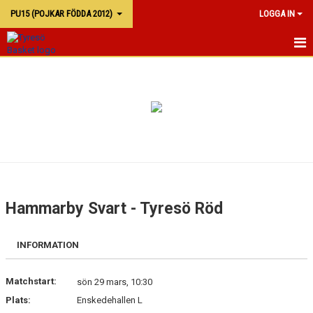
PU15 (POJKAR FÖDDA 2012)
LOGGA IN
PU15
KALENDER
TRUPPEN
Hammarby Svart - Tyresö Röd
INFORMATION
Matchstart:
sön 29 mars, 10:30
Plats:
Enskedehallen L