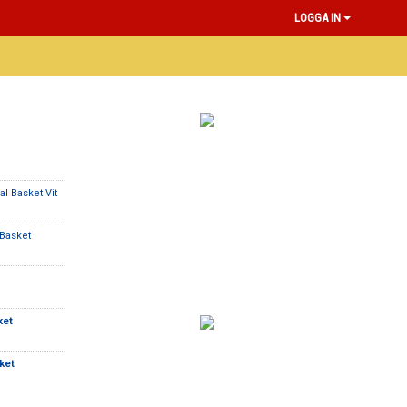
LOGGA IN
l Basket Vit
Basket
ket
ket