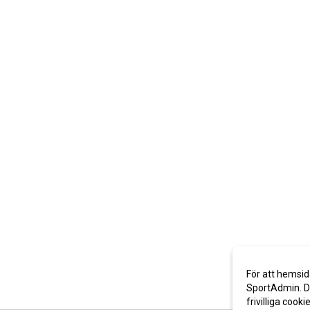
För att hemsid
SportAdmin. De
frivilliga cooki