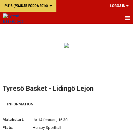
PU13 (POJKAR FÖDDA 2014)
LOGGA IN
PU13
KALENDER
TRUPPEN
Tyresö Basket - Lidingö Lejon
INFORMATION
Matchstart:
lör 14 februari, 16:30
Plats:
Hersby Sporthall