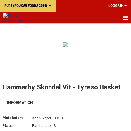
PU13 (POJKAR FÖDDA 2014)
LOGGA IN
PU13
KALENDER
TRUPPEN
Hammarby Sköndal Vit - Tyresö Basket
INFORMATION
Matchstart:
sön 26 april, 09:30
Plats:
Farstahallen S