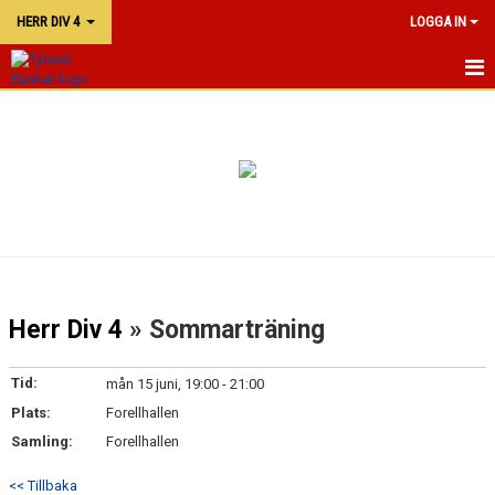
HERR DIV 4
LOGGA IN
HERR DIV 4
KALENDER
TRUPPEN
Herr Div 4
» Sommarträning
Tid:
mån 15 juni, 19:00 - 21:00
Plats:
Forellhallen
Samling:
Forellhallen
<< Tillbaka