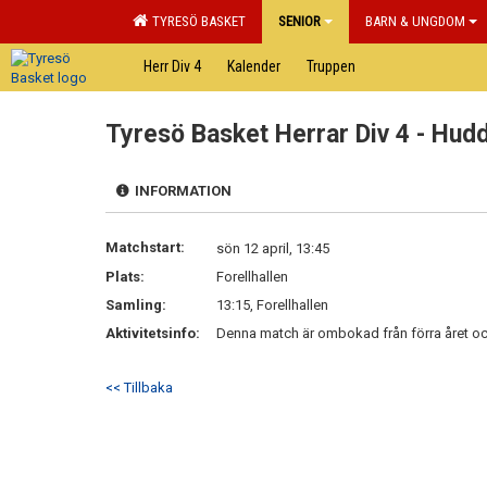
TYRESÖ BASKET
SENIOR
BARN & UNGDOM
Herr Div 4
Kalender
Truppen
Tyresö Basket Herrar Div 4 - Hud
INFORMATION
Matchstart:
sön 12 april, 13:45
Plats:
Forellhallen
Samling:
13:15, Forellhallen
Aktivitetsinfo:
Denna match är ombokad från förra året oc
<< Tillbaka