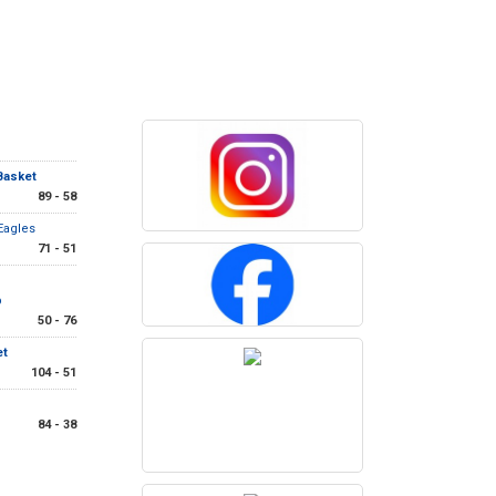
Basket
89 - 58
 Eagles
71 - 51
b
50 - 76
et
104 - 51
84 - 38