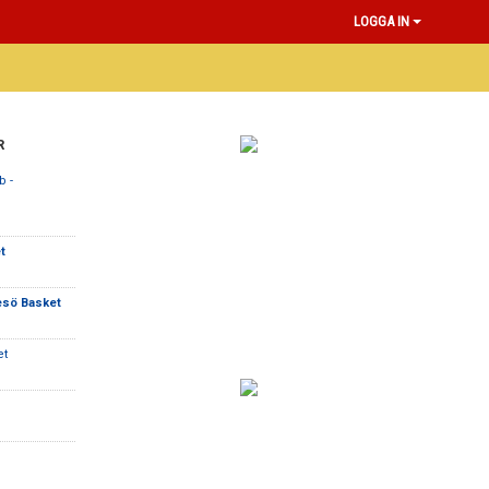
LOGGA IN
R
 -
t
esö Basket
et