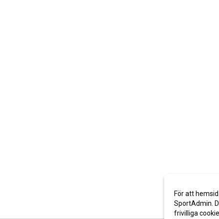
För att hemsid
SportAdmin. De
frivilliga cooki