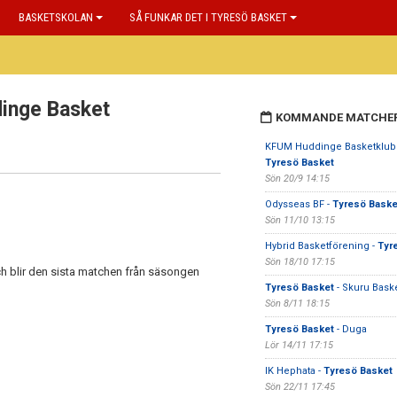
BASKETSKOLAN
SÅ FUNKAR DET I TYRESÖ BASKET
dinge Basket
KOMMANDE MATCHE
KFUM Huddinge Basketklubb
Tyresö Basket
Sön 20/9 14:15
Odysseas BF -
Tyresö Baske
Sön 11/10 13:15
Hybrid Basketförening -
Tyr
Sön 18/10 17:15
h blir den sista matchen från säsongen
Tyresö Basket
- Skuru Bask
Sön 8/11 18:15
Tyresö Basket
- Duga
Lör 14/11 17:15
IK Hephata -
Tyresö Basket
Sön 22/11 17:45