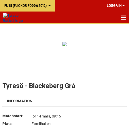
FU15 (FLICKOR FÖDDA 2012)
LOGGA IN
FU15
KALENDER
TRUPPEN
Tyresö - Blackeberg Grå
INFORMATION
Matchstart:
lör 14 mars, 09:15
Plats:
Forellhallen