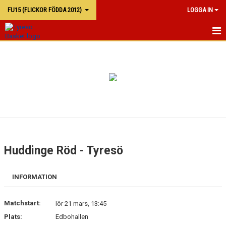
FU15 (FLICKOR FÖDDA 2012)
LOGGA IN
FU15
KALENDER
TRUPPEN
Huddinge Röd - Tyresö
INFORMATION
Matchstart:
lör 21 mars, 13:45
Plats:
Edbohallen