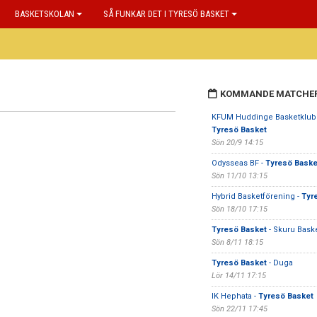
BASKETSKOLAN
SÅ FUNKAR DET I TYRESÖ BASKET
KOMMANDE MATCHE
KFUM Huddinge Basketklubb
Tyresö Basket
Sön 20/9 14:15
Odysseas BF -
Tyresö Baske
Sön 11/10 13:15
Hybrid Basketförening -
Tyr
Sön 18/10 17:15
Tyresö Basket
- Skuru Bask
Sön 8/11 18:15
Tyresö Basket
- Duga
Lör 14/11 17:15
IK Hephata -
Tyresö Basket
Sön 22/11 17:45