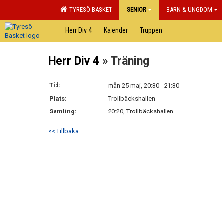
TYRESÖ BASKET
SENIOR
BARN & UNGDOM
Herr Div 4
Kalender
Truppen
Herr Div 4
» Träning
Tid:
mån 25 maj, 20:30 - 21:30
Plats:
Trollbäckshallen
Samling:
20:20, Trollbäckshallen
<< Tillbaka