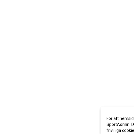
För att hemsid
SportAdmin. De
frivilliga cooki