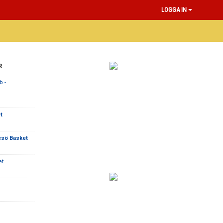
LOGGA IN
R
 -
t
esö Basket
et