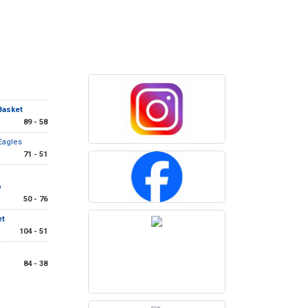
Basket
89 - 58
 Eagles
71 - 51
b
50 - 76
et
104 - 51
84 - 38