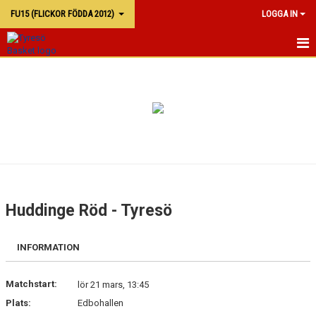
FU15 (FLICKOR FÖDDA 2012)
LOGGA IN
FU15
KALENDER
TRUPPEN
Huddinge Röd - Tyresö
INFORMATION
Matchstart:
lör 21 mars, 13:45
Plats:
Edbohallen