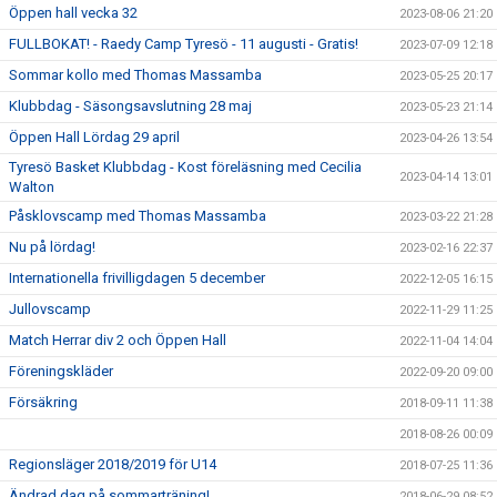
Öppen hall vecka 32
2023-08-06 21:20
FULLBOKAT! - Raedy Camp Tyresö - 11 augusti - Gratis!
2023-07-09 12:18
Sommar kollo med Thomas Massamba
2023-05-25 20:17
Klubbdag - Säsongsavslutning 28 maj
2023-05-23 21:14
Öppen Hall Lördag 29 april
2023-04-26 13:54
Tyresö Basket Klubbdag - Kost föreläsning med Cecilia
2023-04-14 13:01
Walton
Påsklovscamp med Thomas Massamba
2023-03-22 21:28
Nu på lördag!
2023-02-16 22:37
Internationella frivilligdagen 5 december
2022-12-05 16:15
Jullovscamp
2022-11-29 11:25
Match Herrar div 2 och Öppen Hall
2022-11-04 14:04
Föreningskläder
2022-09-20 09:00
Försäkring
2018-09-11 11:38
2018-08-26 00:09
Regionsläger 2018/2019 för U14
2018-07-25 11:36
Ändrad dag på sommarträning!
2018-06-29 08:52