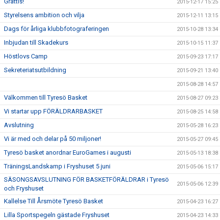
Grattis!
2015-12-17 15:25
Styrelsens ambition och vilja
2015-12-11 13:15
Dags för årliga klubbfotograferingen
2015-10-28 13:34
Inbjudan till Skadekurs
2015-10-15 11:37
Höstlovs Camp
2015-09-23 17:17
Sekreteriatsutbildning
2015-09-21 13:40
2015-08-28 14:57
Välkommen till Tyresö Basket
2015-08-27 09:23
Vi startar upp FÖRÄLDRARBASKET
2015-08-25 14:58
Avslutning
2015-05-28 16:23
Vi är med och delar på 50 miljoner!
2015-05-27 09:45
Tyresö basket anordnar EuroGames i augusti
2015-05-13 18:38
TräningsLandskamp i Fryshuset 5 juni
2015-05-06 15:17
SÄSONGSAVSLUTNING FÖR BASKETFÖRÄLDRAR i Tyresö
2015-05-06 12:39
och Fryshuset
Kallelse Till Årsmöte Tyresö Basket
2015-04-23 16:27
Lilla Sportspegeln gästade Fryshuset
2015-04-23 14:33