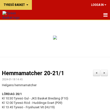
TYRESÖ BASKET
LOGGA IN
TYRESÖ BASKET
NYHETER
MATCHER
KALENDER
KONTAKTA OSS
Hemmamatcher 20-21/1
<
>
DOKUMENT
2024-01-18 14:45
Helgens hemmamatcher
LÖRDAG 20/1
Kl 10:30 Tyresö Gul - JKS Basket Bredäng (F10)
Kl 12:00 Tyresö Röd - Huddinge Svart (P09)
Kl 13:45 Tyresö - Fryshuset Vit (HU19)