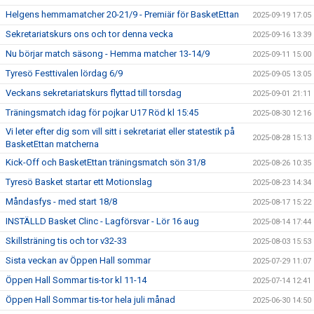
Helgens hemmamatcher 20-21/9 - Premiär för BasketEttan
2025-09-19 17:05
Sekretariatskurs ons och tor denna vecka
2025-09-16 13:39
Nu börjar match säsong - Hemma matcher 13-14/9
2025-09-11 15:00
Tyresö Festtivalen lördag 6/9
2025-09-05 13:05
Veckans sekretariatskurs flyttad till torsdag
2025-09-01 21:11
Träningsmatch idag för pojkar U17 Röd kl 15:45
2025-08-30 12:16
Vi leter efter dig som vill sitt i sekretariat eller statestik på
2025-08-28 15:13
BasketEttan matcherna
Kick-Off och BasketEttan träningsmatch sön 31/8
2025-08-26 10:35
Tyresö Basket startar ett Motionslag
2025-08-23 14:34
Måndasfys - med start 18/8
2025-08-17 15:22
INSTÄLLD Basket Clinc - Lagförsvar - Lör 16 aug
2025-08-14 17:44
Skillsträning tis och tor v32-33
2025-08-03 15:53
Sista veckan av Öppen Hall sommar
2025-07-29 11:07
Öppen Hall Sommar tis-tor kl 11-14
2025-07-14 12:41
Öppen Hall Sommar tis-tor hela juli månad
2025-06-30 14:50