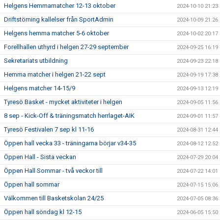
Helgens Hemmamatcher 12-13 oktober
2024-10-10 21:23
Driftstörning kallelser från SportAdmin
2024-10-09 21:26
Helgens hemma matcher 5-6 oktober
2024-10-02 20:17
Forellhallen uthyrd i helgen 27-29 september
2024-09-25 16:19
Sekretariats utbildning
2024-09-23 22:18
Hemma matcher i helgen 21-22 sept
2024-09-19 17:38
Helgens matcher 14-15/9
2024-09-13 12:19
Tyresö Basket - mycket aktiviteter i helgen
2024-09-05 11:56
8 sep - Kick-Off & träningsmatch herrlaget-AIK
2024-09-01 11:57
Tyresö Festivalen 7 sep kl 11-16
2024-08-31 12:44
Öppen hall vecka 33 - träningarna börjar v34-35
2024-08-12 12:52
Öppen Hall - Sista veckan
2024-07-29 20:04
Öppen Hall Sommar - två veckor till
2024-07-22 14:01
Öppen hall sommar
2024-07-15 15:06
Välkommen till Basketskolan 24/25
2024-07-05 08:36
Öppen hall söndag kl 12-15
2024-06-05 15:50