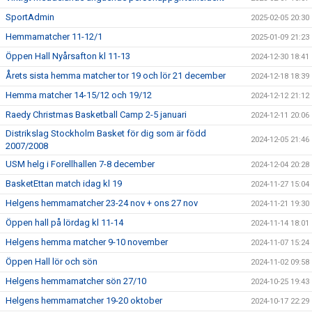
SportAdmin
2025-02-05 20:30
Hemmamatcher 11-12/1
2025-01-09 21:23
Öppen Hall Nyårsafton kl 11-13
2024-12-30 18:41
Årets sista hemma matcher tor 19 och lör 21 december
2024-12-18 18:39
Hemma matcher 14-15/12 och 19/12
2024-12-12 21:12
Raedy Christmas Basketball Camp 2-5 januari
2024-12-11 20:06
Distrikslag Stockholm Basket för dig som är född
2024-12-05 21:46
2007/2008
USM helg i Forellhallen 7-8 december
2024-12-04 20:28
BasketEttan match idag kl 19
2024-11-27 15:04
Helgens hemmamatcher 23-24 nov + ons 27 nov
2024-11-21 19:30
Öppen hall på lördag kl 11-14
2024-11-14 18:01
Helgens hemma matcher 9-10 november
2024-11-07 15:24
Öppen Hall lör och sön
2024-11-02 09:58
Helgens hemmamatcher sön 27/10
2024-10-25 19:43
Helgens hemmamatcher 19-20 oktober
2024-10-17 22:29