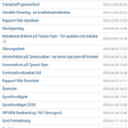
Tränarträff genomförd
2016-10-05 20:16
Utmärkt förening - en kvalitetsutmärkelse
2016-10-05 20:13
Rapport från styrelsen
2016-10-05 19:53
Skobytardag
2016-09-24 14:44
Rabatterat årskort på Tyresö Gym - för spelare och tränare
2016-09-09 16:18
:-)
Säsongsstart
2016-08-22 12:25
Idrottsfritids på Tyresövallen - tar emot nya barn till hösten!
2016-06-28 14:26
Sommarkort på Tyresö Gym
2016-06-20 13:52
Sommarlovsbasket 3x3
2016-06-08 10:58
Rapport från årsmötet
2016-06-01 17:11
Årsmöte
2016-05-24 18:23
Sportlovslägret
2016-02-08 13:49
Sportlovsläger 2016
2016-01-25 10:35
VIP-REA Basketshop 19/1 (imorgon)
2016-01-18 12:48
God Fortsättning
2016-01-11 16:10