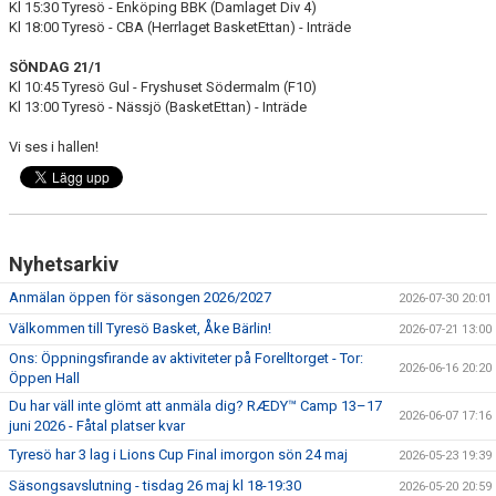
Kl 15:30 Tyresö - Enköping BBK (Damlaget Div 4)
Kl 18:00 Tyresö - CBA (Herrlaget BasketEttan) - Inträde
SÖNDAG 21/1
Kl 10:45 Tyresö Gul - Fryshuset Södermalm (F10)
Kl 13:00 Tyresö - Nässjö (BasketEttan) - Inträde
Vi ses i hallen!
Nyhetsarkiv
Anmälan öppen för säsongen 2026/2027
2026-07-30 20:01
Välkommen till Tyresö Basket, Åke Bärlin!
2026-07-21 13:00
Ons: Öppningsfirande av aktiviteter på Forelltorget - Tor:
2026-06-16 20:20
Öppen Hall
Du har väll inte glömt att anmäla dig? RÆDY™ Camp 13–17
2026-06-07 17:16
juni 2026 - Fåtal platser kvar
Tyresö har 3 lag i Lions Cup Final imorgon sön 24 maj
2026-05-23 19:39
Säsongsavslutning - tisdag 26 maj kl 18-19:30
2026-05-20 20:59