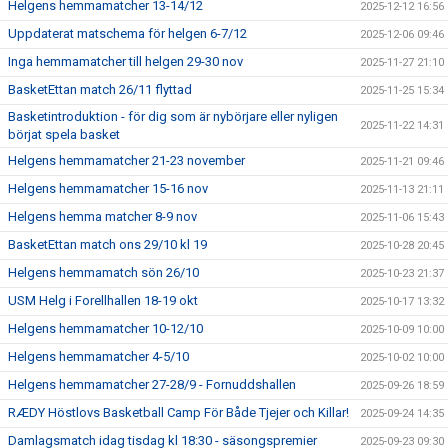
Helgens hemmamatcher 13-14/12
2025-12-12 16:56
Uppdaterat matschema för helgen 6-7/12
2025-12-06 09:46
Inga hemmamatcher till helgen 29-30 nov
2025-11-27 21:10
BasketEttan match 26/11 flyttad
2025-11-25 15:34
Basketintroduktion - för dig som är nybörjare eller nyligen
2025-11-22 14:31
börjat spela basket
Helgens hemmamatcher 21-23 november
2025-11-21 09:46
Helgens hemmamatcher 15-16 nov
2025-11-13 21:11
Helgens hemma matcher 8-9 nov
2025-11-06 15:43
BasketEttan match ons 29/10 kl 19
2025-10-28 20:45
Helgens hemmamatch sön 26/10
2025-10-23 21:37
USM Helg i Forellhallen 18-19 okt
2025-10-17 13:32
Helgens hemmamatcher 10-12/10
2025-10-09 10:00
Helgens hemmamatcher 4-5/10
2025-10-02 10:00
Helgens hemmamatcher 27-28/9 - Fornuddshallen
2025-09-26 18:59
RÆDY Höstlovs Basketball Camp För Både Tjejer och Killar!
2025-09-24 14:35
Damlagsmatch idag tisdag kl 18:30 - säsongspremier
2025-09-23 09:30