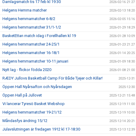
Damlagsmatch tis 17 feb kl 19:30
2026-02-16 21:27
Helgens Hemma matcher
2026-02-13 18:20
Helgens hemmamatcher 6-8/2
2026-02-05 15:16
Helgens hemmamatcher 31/1-1/2
2026-01-29 18:29
BasketEttan match idag i Forellhallen kl 19
2026-01-28 10:09
Helgens hemmamatcher 24-25/1
2026-01-23 21:27
Helgens hemmamatcher 16-18/1
2026-01-14 20:25
Helgens hemmamatcher 10-11 januari
2026-01-09 18:30
Nytt lag - flickor födda 2020
2026-01-08 21:00
RÆDY Jullovs Basketball Camp För Både Tjejer och Killar!
2025-12-31
Öppen Hall Nyårsafton och Nyårsdagen
2025-12-30
Öppen Hall på Jullovet
2025-12-21 15:48
Vi lancerar Tyresö Basket Webshop
2025-12-19 11:00
Helgens hemmamatcher 19-21/12
2025-12-19 10:00
Måndasfys ändring 15/12
2025-12-14 20:21
Julavslutningen är fredagen 1912 kl 17-18:30
2025-12-13 12:39