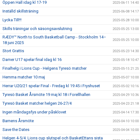
Öppen Hall idag kl 17-19
2025-06-11 14:40
Inställd skillsträning
2025-06-08 14:17
Lycka Till!!!
2025-05-28 10:00
Skills träningar och säsongsavslutning
2025-05-25 13:00
RÆDY™ North to South Basketball Camp - Stockholm 14–
2025-05-25 10:00
18 juni 2025
Stort Grattis
2025-05-23 14:30
Damer U17 spelar final idag kl 16
2025-05-18 10:47
Finalhelg i Lions Cup - Helgens Tyresö matcher
2025-05-15 21:25
Hemma matcher 10 maj
2025-05-07 10:00
Herrar U20/21 spelar Final - Fredag kl 19:45 i Fryshuset
2025-05-02 10:16
Tyresö Basket Årsmöte 19 maj kl 18 i Forellhallen
2025-04-29 10:36
Tyresö Basket matcher helgen 26-27/4
2025-04-23 21:18
Ingen måndagsfys under påsklovet
2025-04-14 17:30
Barnens Årsmöte
2025-04-10 10:00
Save the Dates
2025-04-04 10:00
Helgen 4-5/4: Lions cup slutspel och BasketEttans sista