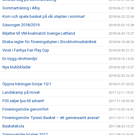
Sommarträning i Alby
2018-06-21 15:58
Kom och spela basket på vår uteplan i sommar!
2018-06-20 22:54
Säsongen 2018/2019
2018-05-02 10:28
Biljetter till VM-kvalmatch Sverige-Lettland
2018-04-25 13:27
Etiska regler för föreningsbyten i Stockholmsdistriktet
2018-04-18 08:24
Vinst i Farihya Fair Play Cup
2018-03-30 21:21
En trygg idrottsmiljö
2018-03-16 13:42
Nya klubbkläder
2018-02-28 12:07
2018-02-25 22:29
Öppna träningen börjar 15/1
2018-01-07 20:02
Landskamp på Hovet
2017-12-11 10:51
F05 säljer ljus till advent!
2017-11-18 09:30
Föreningsmöte genomfört
2017-10-20 16:41
Föreningsmöte: Tyresö Basket – ett gemensamt ansvar!
2017-10-11 11:06
Basketskola
2017-08-23 10:27
Träningstider hösten 2017
2017-08-23 09:36