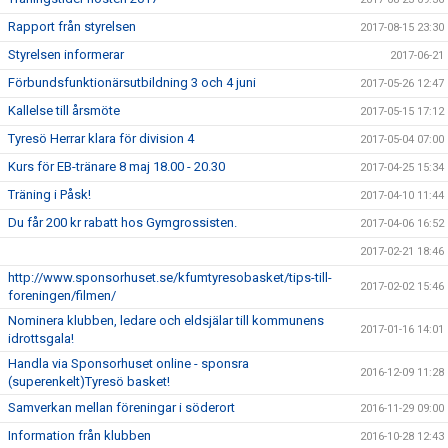
Rapport från styrelsen
2017-08-15 23:30
Styrelsen informerar
2017-06-21
Förbundsfunktionärsutbildning 3 och 4 juni
2017-05-26 12:47
Kallelse till årsmöte
2017-05-15 17:12
Tyresö Herrar klara för division 4
2017-05-04 07:00
Kurs för EB-tränare 8 maj 18.00 - 20.30
2017-04-25 15:34
Träning i Påsk!
2017-04-10 11:44
Du får 200 kr rabatt hos Gymgrossisten.
2017-04-06 16:52
2017-02-21 18:46
http://www.sponsorhuset.se/kfumtyresobasket/tips-till-
2017-02-02 15:46
foreningen/filmen/
Nominera klubben, ledare och eldsjälar till kommunens
2017-01-16 14:01
idrottsgala!
Handla via Sponsorhuset online - sponsra
2016-12-09 11:28
(superenkelt)Tyresö basket!
Samverkan mellan föreningar i söderort
2016-11-29 09:00
Information från klubben
2016-10-28 12:43