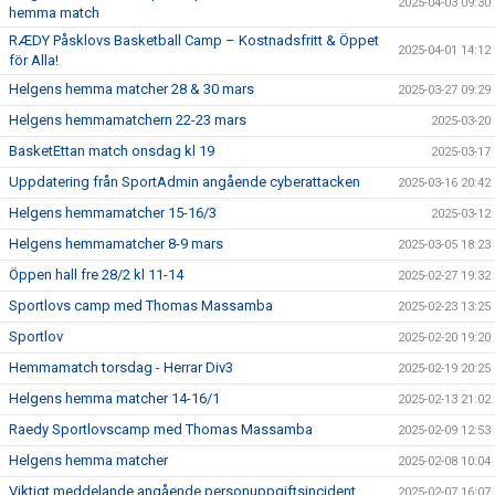
2025-04-03 09:30
hemma match
RÆDY Påsklovs Basketball Camp – Kostnadsfritt & Öppet
2025-04-01 14:12
för Alla!
Helgens hemma matcher 28 & 30 mars
2025-03-27 09:29
Helgens hemmamatchern 22-23 mars
2025-03-20
BasketEttan match onsdag kl 19
2025-03-17
Uppdatering från SportAdmin angående cyberattacken
2025-03-16 20:42
Helgens hemmamatcher 15-16/3
2025-03-12
Helgens hemmamatcher 8-9 mars
2025-03-05 18:23
Öppen hall fre 28/2 kl 11-14
2025-02-27 19:32
Sportlovs camp med Thomas Massamba
2025-02-23 13:25
Sportlov
2025-02-20 19:20
Hemmamatch torsdag - Herrar Div3
2025-02-19 20:25
Helgens hemma matcher 14-16/1
2025-02-13 21:02
Raedy Sportlovscamp med Thomas Massamba
2025-02-09 12:53
Helgens hemma matcher
2025-02-08 10:04
Viktigt meddelande angående personuppgiftsincident
2025-02-07 16:07