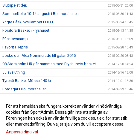
Slutspelstider.
2015-03-31 20:00
SommarKollo 10-14 augusti i Bollmorahallen
2015-03-30 11:43
Yngre PåsklovsCampet FULLT
2015-03-24 10:45
FöräldrarBasket i Fryshuset
2015-03-13 14:35
Påsklovscamp
2015-03-11 13:09
Favorit i Repris
2015-02-28 15:43
Jocke och Alex Nominerade till galan 2015
2015-02-20 08:43
08 Stockholm HR går samman med Fryshusets basket
2014-12-20 14:24
Julavslutning
2014-12-16 12:08
Tyresö Basket Mössa 140 kr
2014-10-01 13:30
Lördagar i Bollmorahallen
2014-09-29 10:46
2014-09-01 11:04
Semifinal 4 i Norrköping
För att hemsidan ska fungera korrekt använder vi nödvändiga
2014-08-31 22:50
cookies från SportAdmin. Dessa går inte att stänga av.
Påminnelse påsklovs camp
2014-08-31 22:49
Föreningen kan också använda frivilliga cookies, t.ex. för statistik
eller marknadsföring. Du väljer själv om du vill acceptera dessa.
Anpassa dina val