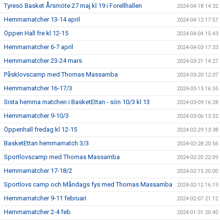
Tyresö Basket Årsmöte 27 maj kl 19 i Forellhallen
2024-04-18 14:32
Hemmamatcher 13-14 april
2024-04-12 17:57
Öppen Hall fre kl 12-15
2024-04-04 15:43
Hemmamatcher 6-7 april
2024-04-03 17:33
Hemmamatcher 23-24 mars
2024-03-21 14:27
Påsklovscamp med Thomas Massamba
2024-03-20 12:07
Hemmamatcher 16-17/3
2024-03-13 16:55
Sista hemma matchen i BasketEttan - sön 10/3 kl 13
2024-03-09 16:28
Hemmamatcher 9-10/3
2024-03-06 13:52
Öppenhall fredag kl 12-15
2024-02-29 13:38
BasketEttan hemmamatch 3/3
2024-02-28 20:56
Sportlovscamp med Thomas Massamba
2024-02-20 22:09
Hemmamatcher 17-18/2
2024-02-15 20:00
Sportlovs camp och Måndags fys med Thomas Massamba
2024-02-12 16:19
Hemmamatcher 9-11 februari
2024-02-07 21:12
Hemmamatcher 2-4 feb
2024-01-31 20:40