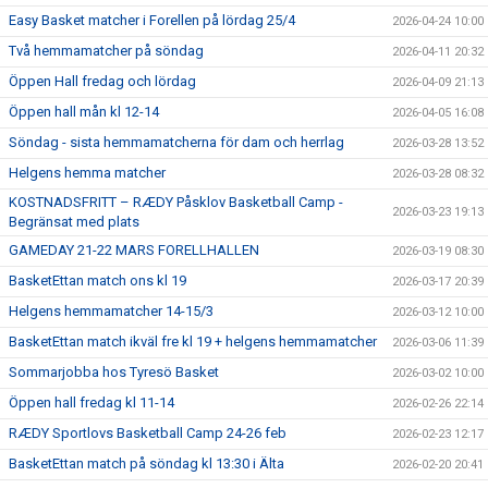
Easy Basket matcher i Forellen på lördag 25/4
2026-04-24 10:00
Två hemmamatcher på söndag
2026-04-11 20:32
Öppen Hall fredag och lördag
2026-04-09 21:13
Öppen hall mån kl 12-14
2026-04-05 16:08
Söndag - sista hemmamatcherna för dam och herrlag
2026-03-28 13:52
Helgens hemma matcher
2026-03-28 08:32
KOSTNADSFRITT – RÆDY Påsklov Basketball Camp -
2026-03-23 19:13
Begränsat med plats
GAMEDAY 21-22 MARS FORELLHALLEN
2026-03-19 08:30
BasketEttan match ons kl 19
2026-03-17 20:39
Helgens hemmamatcher 14-15/3
2026-03-12 10:00
BasketEttan match ikväl fre kl 19 + helgens hemmamatcher
2026-03-06 11:39
Sommarjobba hos Tyresö Basket
2026-03-02 10:00
Öppen hall fredag kl 11-14
2026-02-26 22:14
RÆDY Sportlovs Basketball Camp 24-26 feb
2026-02-23 12:17
BasketEttan match på söndag kl 13:30 i Älta
2026-02-20 20:41