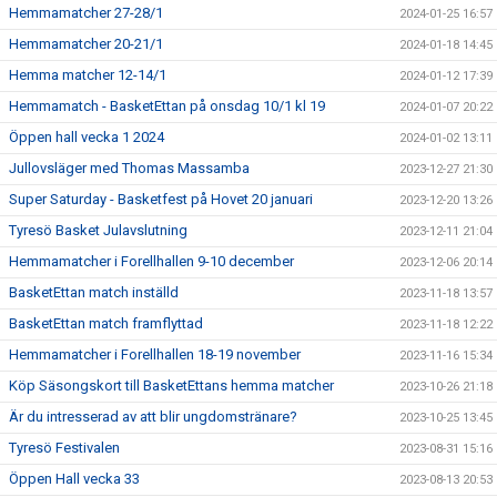
Hemmamatcher 27-28/1
2024-01-25 16:57
Hemmamatcher 20-21/1
2024-01-18 14:45
Hemma matcher 12-14/1
2024-01-12 17:39
Hemmamatch - BasketEttan på onsdag 10/1 kl 19
2024-01-07 20:22
Öppen hall vecka 1 2024
2024-01-02 13:11
Jullovsläger med Thomas Massamba
2023-12-27 21:30
Super Saturday - Basketfest på Hovet 20 januari
2023-12-20 13:26
Tyresö Basket Julavslutning
2023-12-11 21:04
Hemmamatcher i Forellhallen 9-10 december
2023-12-06 20:14
BasketEttan match inställd
2023-11-18 13:57
BasketEttan match framflyttad
2023-11-18 12:22
Hemmamatcher i Forellhallen 18-19 november
2023-11-16 15:34
Köp Säsongskort till BasketEttans hemma matcher
2023-10-26 21:18
Är du intresserad av att blir ungdomstränare?
2023-10-25 13:45
Tyresö Festivalen
2023-08-31 15:16
Öppen Hall vecka 33
2023-08-13 20:53