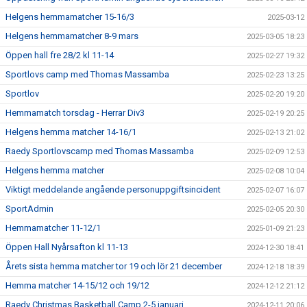
Helgens hemmamatcher 15-16/3
2025-03-12
Helgens hemmamatcher 8-9 mars
2025-03-05 18:23
Öppen hall fre 28/2 kl 11-14
2025-02-27 19:32
Sportlovs camp med Thomas Massamba
2025-02-23 13:25
Sportlov
2025-02-20 19:20
Hemmamatch torsdag - Herrar Div3
2025-02-19 20:25
Helgens hemma matcher 14-16/1
2025-02-13 21:02
Raedy Sportlovscamp med Thomas Massamba
2025-02-09 12:53
Helgens hemma matcher
2025-02-08 10:04
Viktigt meddelande angående personuppgiftsincident
2025-02-07 16:07
SportAdmin
2025-02-05 20:30
Hemmamatcher 11-12/1
2025-01-09 21:23
Öppen Hall Nyårsafton kl 11-13
2024-12-30 18:41
Årets sista hemma matcher tor 19 och lör 21 december
2024-12-18 18:39
Hemma matcher 14-15/12 och 19/12
2024-12-12 21:12
Raedy Christmas Basketball Camp 2-5 januari
2024-12-11 20:06