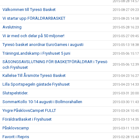
2015-08-28 14:57
Välkommen till Tyresö Basket
2015-08-27 09:23
Vi startar upp FÖRÄLDRARBASKET
2015-08-25 14:58
Avslutning
2015-05-28 16:23
Vi är med och delar på 50 miljoner!
2015-05-27 09:45
Tyresö basket anordnar EuroGames i augusti
2015-05-13 18:38
TräningsLandskamp i Fryshuset 5 juni
2015-05-06 15:17
SÄSONGSAVSLUTNING FÖR BASKETFÖRÄLDRAR i Tyresö
2015-05-06 12:39
och Fryshuset
Kallelse Till Årsmöte Tyresö Basket
2015-04-23 16:27
Lilla Sportspegeln gästade Fryshuset
2015-04-23 14:33
Slutspelstider.
2015-03-31 20:00
SommarKollo 10-14 augusti i Bollmorahallen
2015-03-30 11:43
Yngre PåsklovsCampet FULLT
2015-03-24 10:45
FöräldrarBasket i Fryshuset
2015-03-13 14:35
Påsklovscamp
2015-03-11 13:09
Favorit i Repris
2015-02-28 15:43