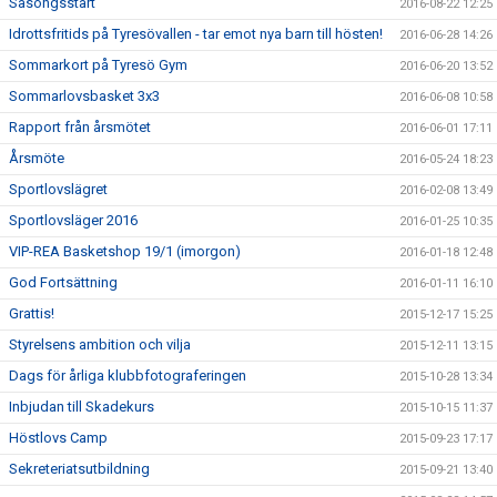
Säsongsstart
2016-08-22 12:25
Idrottsfritids på Tyresövallen - tar emot nya barn till hösten!
2016-06-28 14:26
Sommarkort på Tyresö Gym
2016-06-20 13:52
Sommarlovsbasket 3x3
2016-06-08 10:58
Rapport från årsmötet
2016-06-01 17:11
Årsmöte
2016-05-24 18:23
Sportlovslägret
2016-02-08 13:49
Sportlovsläger 2016
2016-01-25 10:35
VIP-REA Basketshop 19/1 (imorgon)
2016-01-18 12:48
God Fortsättning
2016-01-11 16:10
Grattis!
2015-12-17 15:25
Styrelsens ambition och vilja
2015-12-11 13:15
Dags för årliga klubbfotograferingen
2015-10-28 13:34
Inbjudan till Skadekurs
2015-10-15 11:37
Höstlovs Camp
2015-09-23 17:17
Sekreteriatsutbildning
2015-09-21 13:40