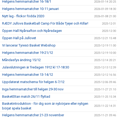
Helgens hemmamatcher 16-18/1
2026-01-14 20:25
Helgens hemmamatcher 10-11 januari
2026-01-09 18:30
Nytt lag - flickor födda 2020
2026-01-08 21:00
RÆDY Jullovs Basketball Camp För Både Tjejer och Killar!
2025-12-31
Öppen Hall Nyårsafton och Nyårsdagen
2025-12-30
Öppen Hall på Jullovet
2025-12-21 15:48
Vi lancerar Tyresö Basket Webshop
2025-12-19 11:00
Helgens hemmamatcher 19-21/12
2025-12-19 10:00
Måndasfys ändring 15/12
2025-12-14 20:21
Julavslutningen är fredagen 1912 kl 17-18:30
2025-12-13 12:39
Helgens hemmamatcher 13-14/12
2025-12-12 16:56
Uppdaterat matschema för helgen 6-7/12
2025-12-06 09:46
Inga hemmamatcher till helgen 29-30 nov
2025-11-27 21:10
BasketEttan match 26/11 flyttad
2025-11-25 15:34
Basketintroduktion - för dig som är nybörjare eller nyligen
2025-11-22 14:31
börjat spela basket
Helgens hemmamatcher 21-23 november
2025-11-21 09:46