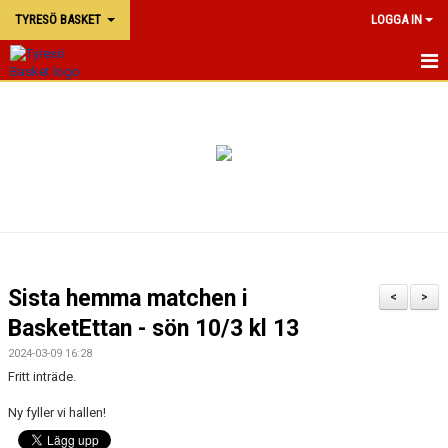
TYRESÖ BASKET
LOGGA IN
TYRESÖ BASKET
NYHETER
MATCHER
KALENDER
KONTAKTA OSS
Sista hemma matchen i
<
>
DOKUMENT
BasketEttan - sön 10/3 kl 13
2024-03-09 16:28
Fritt inträde.
Ny fyller vi hallen!