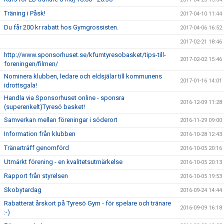
Träning i Påsk!
2017-04-10 11:44
Du får 200 kr rabatt hos Gymgrossisten.
2017-04-06 16:52
2017-02-21 18:46
http://www.sponsorhuset.se/kfumtyresobasket/tips-till-
2017-02-02 15:46
foreningen/filmen/
Nominera klubben, ledare och eldsjälar till kommunens
2017-01-16 14:01
idrottsgala!
Handla via Sponsorhuset online - sponsra
2016-12-09 11:28
(superenkelt)Tyresö basket!
Samverkan mellan föreningar i söderort
2016-11-29 09:00
Information från klubben
2016-10-28 12:43
Tränarträff genomförd
2016-10-05 20:16
Utmärkt förening - en kvalitetsutmärkelse
2016-10-05 20:13
Rapport från styrelsen
2016-10-05 19:53
Skobytardag
2016-09-24 14:44
Rabatterat årskort på Tyresö Gym - för spelare och tränare
2016-09-09 16:18
:-)