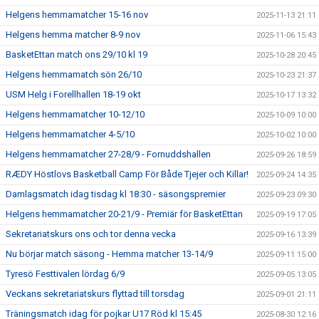
Helgens hemmamatcher 15-16 nov
2025-11-13 21:11
Helgens hemma matcher 8-9 nov
2025-11-06 15:43
BasketEttan match ons 29/10 kl 19
2025-10-28 20:45
Helgens hemmamatch sön 26/10
2025-10-23 21:37
USM Helg i Forellhallen 18-19 okt
2025-10-17 13:32
Helgens hemmamatcher 10-12/10
2025-10-09 10:00
Helgens hemmamatcher 4-5/10
2025-10-02 10:00
Helgens hemmamatcher 27-28/9 - Fornuddshallen
2025-09-26 18:59
RÆDY Höstlovs Basketball Camp För Både Tjejer och Killar!
2025-09-24 14:35
Damlagsmatch idag tisdag kl 18:30 - säsongspremier
2025-09-23 09:30
Helgens hemmamatcher 20-21/9 - Premiär för BasketEttan
2025-09-19 17:05
Sekretariatskurs ons och tor denna vecka
2025-09-16 13:39
Nu börjar match säsong - Hemma matcher 13-14/9
2025-09-11 15:00
Tyresö Festtivalen lördag 6/9
2025-09-05 13:05
Veckans sekretariatskurs flyttad till torsdag
2025-09-01 21:11
Träningsmatch idag för pojkar U17 Röd kl 15:45
2025-08-30 12:16