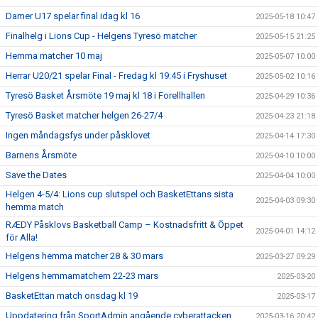
Damer U17 spelar final idag kl 16
2025-05-18 10:47
Finalhelg i Lions Cup - Helgens Tyresö matcher
2025-05-15 21:25
Hemma matcher 10 maj
2025-05-07 10:00
Herrar U20/21 spelar Final - Fredag kl 19:45 i Fryshuset
2025-05-02 10:16
Tyresö Basket Årsmöte 19 maj kl 18 i Forellhallen
2025-04-29 10:36
Tyresö Basket matcher helgen 26-27/4
2025-04-23 21:18
Ingen måndagsfys under påsklovet
2025-04-14 17:30
Barnens Årsmöte
2025-04-10 10:00
Save the Dates
2025-04-04 10:00
Helgen 4-5/4: Lions cup slutspel och BasketEttans sista
2025-04-03 09:30
hemma match
RÆDY Påsklovs Basketball Camp – Kostnadsfritt & Öppet
2025-04-01 14:12
för Alla!
Helgens hemma matcher 28 & 30 mars
2025-03-27 09:29
Helgens hemmamatchern 22-23 mars
2025-03-20
BasketEttan match onsdag kl 19
2025-03-17
Uppdatering från SportAdmin angående cyberattacken
2025-03-16 20:42