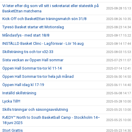
Vi leter efter dig som vill sitt i sekretariat eller statestik på
2025-08-28 15:13
BasketEttan matcherna
Kick-Off och BasketEttan träningsmatch sön 31/8
2025-08-26 10:35
Tyresö Basket startar ett Motionslag
2025-08-23 14:34
Måndasfys - med start 18/8
2025-08-17 15:22
INSTÄLLD Basket Clinc - Lagförsvar - Lör 16 aug
2025-08-14 17:44
Skillsträning tis och tor v32-33
2025-08-03 15:53
Sista veckan av Öppen Hall sommar
2025-07-29 11:07
Öppen Hall Sommar tis-tor kl 11-14
2025-07-14 12:41
Öppen Hall Sommar tis-tor hela juli månad
2025-06-30 14:50
Öppen Hall idag kl 17-19
2025-06-11 14:40
Inställd skillsträning
2025-06-08 14:17
Lycka Till!!!
2025-05-28 10:00
Skills träningar och säsongsavslutning
2025-05-25 13:00
RÆDY™ North to South Basketball Camp - Stockholm 14–
2025-05-25 10:00
18 juni 2025
Stort Grattis
2025-05-23 14:30