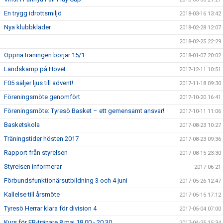
En trygg idrottsmiljö
2018-03-16 13:42
Nya klubbkläder
2018-02-28 12:07
2018-02-25 22:29
Öppna träningen börjar 15/1
2018-01-07 20:02
Landskamp på Hovet
2017-12-11 10:51
F05 säljer ljus till advent!
2017-11-18 09:30
Föreningsmöte genomfört
2017-10-20 16:41
Föreningsmöte: Tyresö Basket – ett gemensamt ansvar!
2017-10-11 11:06
Basketskola
2017-08-23 10:27
Träningstider hösten 2017
2017-08-23 09:36
Rapport från styrelsen
2017-08-15 23:30
Styrelsen informerar
2017-06-21
Förbundsfunktionärsutbildning 3 och 4 juni
2017-05-26 12:47
Kallelse till årsmöte
2017-05-15 17:12
Tyresö Herrar klara för division 4
2017-05-04 07:00
Kurs för EB-tränare 8 maj 18.00 - 20.30
2017-04-25 15:34