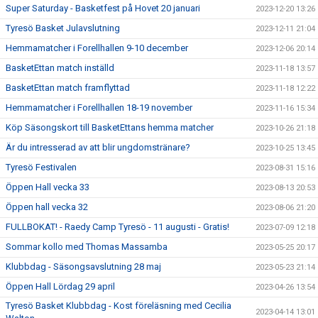
Super Saturday - Basketfest på Hovet 20 januari
2023-12-20 13:26
Tyresö Basket Julavslutning
2023-12-11 21:04
Hemmamatcher i Forellhallen 9-10 december
2023-12-06 20:14
BasketEttan match inställd
2023-11-18 13:57
BasketEttan match framflyttad
2023-11-18 12:22
Hemmamatcher i Forellhallen 18-19 november
2023-11-16 15:34
Köp Säsongskort till BasketEttans hemma matcher
2023-10-26 21:18
Är du intresserad av att blir ungdomstränare?
2023-10-25 13:45
Tyresö Festivalen
2023-08-31 15:16
Öppen Hall vecka 33
2023-08-13 20:53
Öppen hall vecka 32
2023-08-06 21:20
FULLBOKAT! - Raedy Camp Tyresö - 11 augusti - Gratis!
2023-07-09 12:18
Sommar kollo med Thomas Massamba
2023-05-25 20:17
Klubbdag - Säsongsavslutning 28 maj
2023-05-23 21:14
Öppen Hall Lördag 29 april
2023-04-26 13:54
Tyresö Basket Klubbdag - Kost föreläsning med Cecilia
2023-04-14 13:01