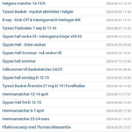
Helgens matcher 14-15/9
2024-09-13 12:19
Tyresö Basket - mycket aktiviteter i helgen
2024-09-05 11:56
8 sep - Kick-Off & träningsmatch herrlaget-AIK
2024-09-01 11:57
Tyresö Festivalen 7 sep kl 11-16
2024-08-31 12:44
Öppen hall vecka 33 - träningarna börjar v34-35
2024-08-12 12:52
Öppen Hall - Sista veckan
2024-07-29 20:04
Öppen Hall Sommar - två veckor till
2024-07-22 14:01
Öppen hall sommar
2024-07-15 15:06
Välkommen till Basketskolan 24/25
2024-07-05 08:36
Öppen hall söndag kl 12-15
2024-06-05 15:50
Tyresö Basket Årsmöte 27 maj kl 19 i Forellhallen
2024-04-18 14:32
Hemmamatcher 13-14 april
2024-04-12 17:57
Öppen Hall fre kl 12-15
2024-04-04 15:43
Hemmamatcher 6-7 april
2024-04-03 17:33
Hemmamatcher 23-24 mars
2024-03-21 14:27
Påsklovscamp med Thomas Massamba
2024-03-20 12:07