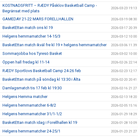
KOSTNADSFRITT – RÆDY Påsklov Basketball Camp -
2026-03-23 19:13
Begränsat med plats
GAMEDAY 21-22 MARS FORELLHALLEN
2026-03-19 08:30
BasketEttan match ons kl 19
2026-03-17 20:39
Helgens hemmamatcher 14-15/3
2026-03-12 10:00
BasketEttan match ikväl fre kl 19 + helgens hemmamatcher
2026-03-06 11:39
Sommarjobba hos Tyresö Basket
2026-03-02 10:00
Öppen hall fredag kl 11-14
2026-02-26 22:14
RÆDY Sportlovs Basketball Camp 24-26 feb
2026-02-23 12:17
BasketEttan match på söndag kl 13:30 i Älta
2026-02-20 20:41
Damlagsmatch tis 17 feb kl 19:30
2026-02-16 21:27
Helgens Hemma matcher
2026-02-13 18:20
Helgens hemmamatcher 6-8/2
2026-02-05 15:16
Helgens hemmamatcher 31/1-1/2
2026-01-29 18:29
BasketEttan match idag i Forellhallen kl 19
2026-01-28 10:09
Helgens hemmamatcher 24-25/1
2026-01-23 21:27