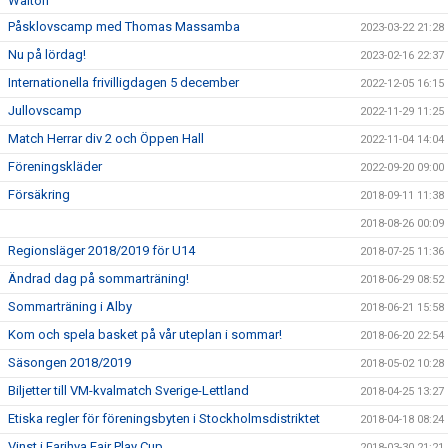
Walton
Påsklovscamp med Thomas Massamba
2023-03-22 21:28
Nu på lördag!
2023-02-16 22:37
Internationella frivilligdagen 5 december
2022-12-05 16:15
Jullovscamp
2022-11-29 11:25
Match Herrar div 2 och Öppen Hall
2022-11-04 14:04
Föreningskläder
2022-09-20 09:00
Försäkring
2018-09-11 11:38
2018-08-26 00:09
Regionsläger 2018/2019 för U14
2018-07-25 11:36
Ändrad dag på sommarträning!
2018-06-29 08:52
Sommarträning i Alby
2018-06-21 15:58
Kom och spela basket på vår uteplan i sommar!
2018-06-20 22:54
Säsongen 2018/2019
2018-05-02 10:28
Biljetter till VM-kvalmatch Sverige-Lettland
2018-04-25 13:27
Etiska regler för föreningsbyten i Stockholmsdistriktet
2018-04-18 08:24
Vinst i Farihya Fair Play Cup
2018-03-30 21:21