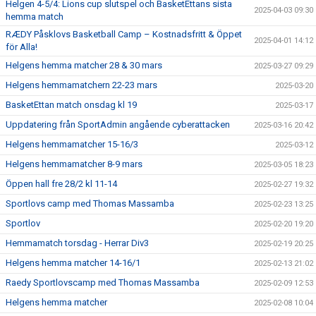
Helgen 4-5/4: Lions cup slutspel och BasketEttans sista
2025-04-03 09:30
hemma match
RÆDY Påsklovs Basketball Camp – Kostnadsfritt & Öppet
2025-04-01 14:12
för Alla!
Helgens hemma matcher 28 & 30 mars
2025-03-27 09:29
Helgens hemmamatchern 22-23 mars
2025-03-20
BasketEttan match onsdag kl 19
2025-03-17
Uppdatering från SportAdmin angående cyberattacken
2025-03-16 20:42
Helgens hemmamatcher 15-16/3
2025-03-12
Helgens hemmamatcher 8-9 mars
2025-03-05 18:23
Öppen hall fre 28/2 kl 11-14
2025-02-27 19:32
Sportlovs camp med Thomas Massamba
2025-02-23 13:25
Sportlov
2025-02-20 19:20
Hemmamatch torsdag - Herrar Div3
2025-02-19 20:25
Helgens hemma matcher 14-16/1
2025-02-13 21:02
Raedy Sportlovscamp med Thomas Massamba
2025-02-09 12:53
Helgens hemma matcher
2025-02-08 10:04