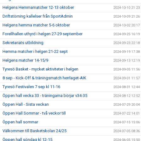
Helgens Hemmamatcher 12-13 oktober
2024-10-10 21:23
Driftstörning kallelser från SportAdmin
2024-10-09 21:26
Helgens hemma matcher 5-6 oktober
2024-10-02 20:17
Forellhallen uthyrd i helgen 27-29 september
2024-09-25 16:19
Sekretariats utbildning
2024-09-23 22:18
Hemma matcher i helgen 21-22 sept
2024-09-19 17:38
Helgens matcher 14-15/9
2024-09-13 12:19
Tyresö Basket - mycket aktiviteter i helgen
2024-09-05 11:56
8 sep - Kick-Off & träningsmatch herrlaget-AIK
2024-09-01 11:57
Tyresö Festivalen 7 sep kl 11-16
2024-08-31 12:44
Öppen hall vecka 33 - träningarna börjar v34-35
2024-08-12 12:52
Öppen Hall - Sista veckan
2024-07-29 20:04
Öppen Hall Sommar - två veckor till
2024-07-22 14:01
Öppen hall sommar
2024-07-15 15:06
Välkommen till Basketskolan 24/25
2024-07-05 08:36
Öppen hall söndag kl 12-15
2024-06-05 15:50