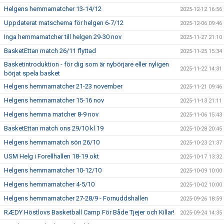
Helgens hemmamatcher 13-14/12
2025-12-12 16:56
Uppdaterat matschema för helgen 6-7/12
2025-12-06 09:46
Inga hemmamatcher till helgen 29-30 nov
2025-11-27 21:10
BasketEttan match 26/11 flyttad
2025-11-25 15:34
Basketintroduktion - för dig som är nybörjare eller nyligen
2025-11-22 14:31
börjat spela basket
Helgens hemmamatcher 21-23 november
2025-11-21 09:46
Helgens hemmamatcher 15-16 nov
2025-11-13 21:11
Helgens hemma matcher 8-9 nov
2025-11-06 15:43
BasketEttan match ons 29/10 kl 19
2025-10-28 20:45
Helgens hemmamatch sön 26/10
2025-10-23 21:37
USM Helg i Forellhallen 18-19 okt
2025-10-17 13:32
Helgens hemmamatcher 10-12/10
2025-10-09 10:00
Helgens hemmamatcher 4-5/10
2025-10-02 10:00
Helgens hemmamatcher 27-28/9 - Fornuddshallen
2025-09-26 18:59
RÆDY Höstlovs Basketball Camp För Både Tjejer och Killar!
2025-09-24 14:35