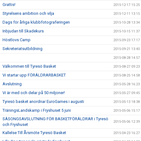
Grattis!
2015-12-17 15:25
Styrelsens ambition och vilja
2015-12-11 13:15
Dags för årliga klubbfotograferingen
2015-10-28 13:34
Inbjudan till Skadekurs
2015-10-15 11:37
Höstlovs Camp
2015-09-23 17:17
Sekreteriatsutbildning
2015-09-21 13:40
2015-08-28 14:57
Välkommen till Tyresö Basket
2015-08-27 09:23
Vi startar upp FÖRÄLDRARBASKET
2015-08-25 14:58
Avslutning
2015-05-28 16:23
Vi är med och delar på 50 miljoner!
2015-05-27 09:45
Tyresö basket anordnar EuroGames i augusti
2015-05-13 18:38
TräningsLandskamp i Fryshuset 5 juni
2015-05-06 15:17
SÄSONGSAVSLUTNING FÖR BASKETFÖRÄLDRAR i Tyresö
2015-05-06 12:39
och Fryshuset
Kallelse Till Årsmöte Tyresö Basket
2015-04-23 16:27