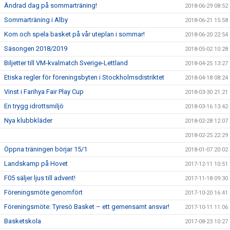
Ändrad dag på sommarträning!
2018-06-29 08:52
Sommarträning i Alby
2018-06-21 15:58
Kom och spela basket på vår uteplan i sommar!
2018-06-20 22:54
Säsongen 2018/2019
2018-05-02 10:28
Biljetter till VM-kvalmatch Sverige-Lettland
2018-04-25 13:27
Etiska regler för föreningsbyten i Stockholmsdistriktet
2018-04-18 08:24
Vinst i Farihya Fair Play Cup
2018-03-30 21:21
En trygg idrottsmiljö
2018-03-16 13:42
Nya klubbkläder
2018-02-28 12:07
2018-02-25 22:29
Öppna träningen börjar 15/1
2018-01-07 20:02
Landskamp på Hovet
2017-12-11 10:51
F05 säljer ljus till advent!
2017-11-18 09:30
Föreningsmöte genomfört
2017-10-20 16:41
Föreningsmöte: Tyresö Basket – ett gemensamt ansvar!
2017-10-11 11:06
Basketskola
2017-08-23 10:27