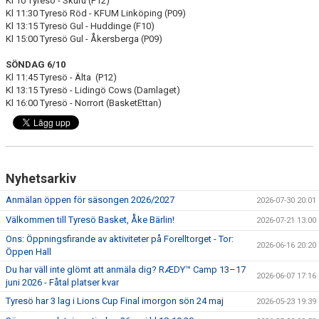
Kl 10 Tyresö - Skuru (F12)
Kl 11:30 Tyresö Röd - KFUM Linköping (P09)
Kl 13:15 Tyresö Gul - Huddinge (F10)
Kl 15:00 Tyresö Gul - Åkersberga (P09)
SÖNDAG 6/10
Kl 11:45 Tyresö - Älta (P12)
Kl 13:15 Tyresö - Lidingö Cows (Damlaget)
Kl 16:00 Tyresö - Norrort (BasketEttan)
Nyhetsarkiv
Anmälan öppen för säsongen 2026/2027
2026-07-30 20:01
Välkommen till Tyresö Basket, Åke Bärlin!
2026-07-21 13:00
Ons: Öppningsfirande av aktiviteter på Forelltorget - Tor:
2026-06-16 20:20
Öppen Hall
Du har väll inte glömt att anmäla dig? RÆDY™ Camp 13–17
2026-06-07 17:16
juni 2026 - Fåtal platser kvar
Tyresö har 3 lag i Lions Cup Final imorgon sön 24 maj
2026-05-23 19:39