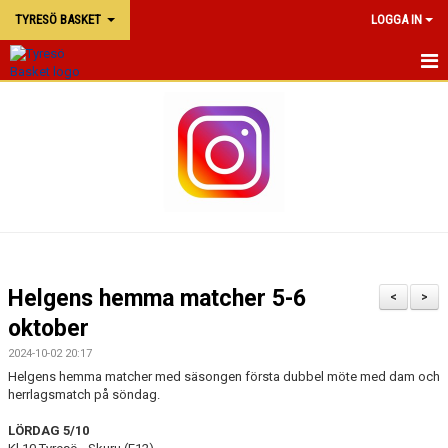
TYRESÖ BASKET
LOGGA IN
TYRESÖ BASKET
NYHETER
MATCHER
KALENDER
KONTAKTA OSS
Helgens hemma matcher 5-6
<
>
DOKUMENT
oktober
2024-10-02 20:17
Helgens hemma matcher med säsongen första dubbel möte med dam och
herrlagsmatch på söndag.
LÖRDAG 5/10