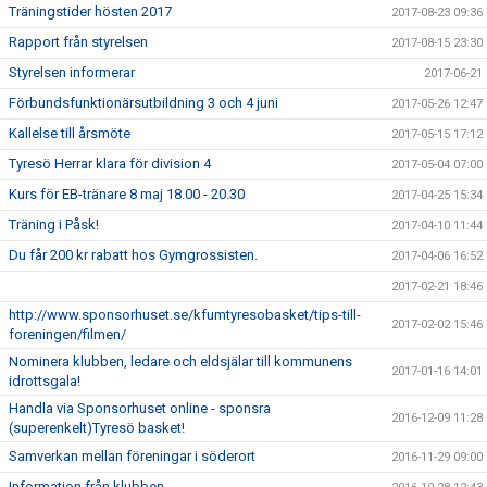
Träningstider hösten 2017
2017-08-23 09:36
Rapport från styrelsen
2017-08-15 23:30
Styrelsen informerar
2017-06-21
Förbundsfunktionärsutbildning 3 och 4 juni
2017-05-26 12:47
Kallelse till årsmöte
2017-05-15 17:12
Tyresö Herrar klara för division 4
2017-05-04 07:00
Kurs för EB-tränare 8 maj 18.00 - 20.30
2017-04-25 15:34
Träning i Påsk!
2017-04-10 11:44
Du får 200 kr rabatt hos Gymgrossisten.
2017-04-06 16:52
2017-02-21 18:46
http://www.sponsorhuset.se/kfumtyresobasket/tips-till-
2017-02-02 15:46
foreningen/filmen/
Nominera klubben, ledare och eldsjälar till kommunens
2017-01-16 14:01
idrottsgala!
Handla via Sponsorhuset online - sponsra
2016-12-09 11:28
(superenkelt)Tyresö basket!
Samverkan mellan föreningar i söderort
2016-11-29 09:00
Information från klubben