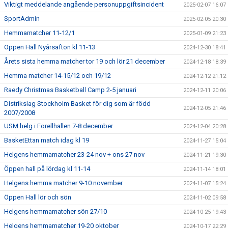
Viktigt meddelande angående personuppgiftsincident
2025-02-07 16:07
SportAdmin
2025-02-05 20:30
Hemmamatcher 11-12/1
2025-01-09 21:23
Öppen Hall Nyårsafton kl 11-13
2024-12-30 18:41
Årets sista hemma matcher tor 19 och lör 21 december
2024-12-18 18:39
Hemma matcher 14-15/12 och 19/12
2024-12-12 21:12
Raedy Christmas Basketball Camp 2-5 januari
2024-12-11 20:06
Distrikslag Stockholm Basket för dig som är född
2024-12-05 21:46
2007/2008
USM helg i Forellhallen 7-8 december
2024-12-04 20:28
BasketEttan match idag kl 19
2024-11-27 15:04
Helgens hemmamatcher 23-24 nov + ons 27 nov
2024-11-21 19:30
Öppen hall på lördag kl 11-14
2024-11-14 18:01
Helgens hemma matcher 9-10 november
2024-11-07 15:24
Öppen Hall lör och sön
2024-11-02 09:58
Helgens hemmamatcher sön 27/10
2024-10-25 19:43
Helgens hemmamatcher 19-20 oktober
2024-10-17 22:29