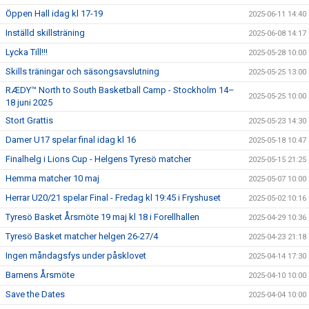
Öppen Hall idag kl 17-19
2025-06-11 14:40
Inställd skillsträning
2025-06-08 14:17
Lycka Till!!!
2025-05-28 10:00
Skills träningar och säsongsavslutning
2025-05-25 13:00
RÆDY™ North to South Basketball Camp - Stockholm 14–
2025-05-25 10:00
18 juni 2025
Stort Grattis
2025-05-23 14:30
Damer U17 spelar final idag kl 16
2025-05-18 10:47
Finalhelg i Lions Cup - Helgens Tyresö matcher
2025-05-15 21:25
Hemma matcher 10 maj
2025-05-07 10:00
Herrar U20/21 spelar Final - Fredag kl 19:45 i Fryshuset
2025-05-02 10:16
Tyresö Basket Årsmöte 19 maj kl 18 i Forellhallen
2025-04-29 10:36
Tyresö Basket matcher helgen 26-27/4
2025-04-23 21:18
Ingen måndagsfys under påsklovet
2025-04-14 17:30
Barnens Årsmöte
2025-04-10 10:00
Save the Dates
2025-04-04 10:00