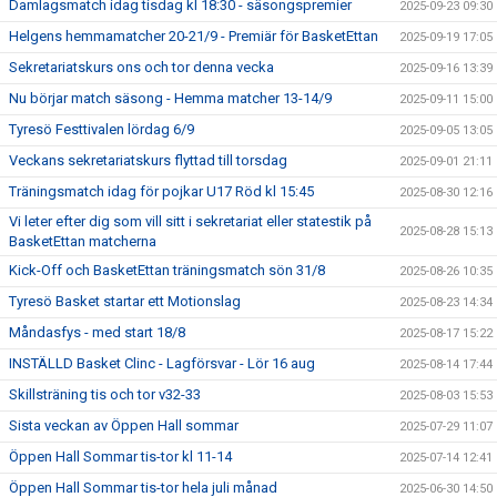
Damlagsmatch idag tisdag kl 18:30 - säsongspremier
2025-09-23 09:30
Helgens hemmamatcher 20-21/9 - Premiär för BasketEttan
2025-09-19 17:05
Sekretariatskurs ons och tor denna vecka
2025-09-16 13:39
Nu börjar match säsong - Hemma matcher 13-14/9
2025-09-11 15:00
Tyresö Festtivalen lördag 6/9
2025-09-05 13:05
Veckans sekretariatskurs flyttad till torsdag
2025-09-01 21:11
Träningsmatch idag för pojkar U17 Röd kl 15:45
2025-08-30 12:16
Vi leter efter dig som vill sitt i sekretariat eller statestik på
2025-08-28 15:13
BasketEttan matcherna
Kick-Off och BasketEttan träningsmatch sön 31/8
2025-08-26 10:35
Tyresö Basket startar ett Motionslag
2025-08-23 14:34
Måndasfys - med start 18/8
2025-08-17 15:22
INSTÄLLD Basket Clinc - Lagförsvar - Lör 16 aug
2025-08-14 17:44
Skillsträning tis och tor v32-33
2025-08-03 15:53
Sista veckan av Öppen Hall sommar
2025-07-29 11:07
Öppen Hall Sommar tis-tor kl 11-14
2025-07-14 12:41
Öppen Hall Sommar tis-tor hela juli månad
2025-06-30 14:50