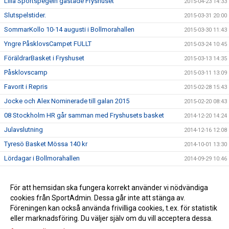
Lilla Sportspegeln gästade Fryshuset
2015-04-23 14:33
Slutspelstider.
2015-03-31 20:00
SommarKollo 10-14 augusti i Bollmorahallen
2015-03-30 11:43
Yngre PåsklovsCampet FULLT
2015-03-24 10:45
FöräldrarBasket i Fryshuset
2015-03-13 14:35
Påsklovscamp
2015-03-11 13:09
Favorit i Repris
2015-02-28 15:43
Jocke och Alex Nominerade till galan 2015
2015-02-20 08:43
08 Stockholm HR går samman med Fryshusets basket
2014-12-20 14:24
Julavslutning
2014-12-16 12:08
Tyresö Basket Mössa 140 kr
2014-10-01 13:30
Lördagar i Bollmorahallen
2014-09-29 10:46
2014-09-01 11:04
Semifinal 4 i Norrköping
För att hemsidan ska fungera korrekt använder vi nödvändiga
2014-08-31 22:50
cookies från SportAdmin. Dessa går inte att stänga av.
Påminnelse påsklovs camp
2014-08-31 22:49
Föreningen kan också använda frivilliga cookies, t.ex. för statistik
eller marknadsföring. Du väljer själv om du vill acceptera dessa.