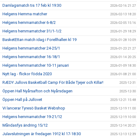
Damlagsmatch tis 17 feb kl 19:30
2026-02-16 21:27
Helgens Hemma matcher
2026-02-13 18:20
Helgens hemmamatcher 6-8/2
2026-02-05 15:16
Helgens hemmamatcher 31/1-1/2
2026-01-29 18:29
BasketEttan match idag i Forellhallen kl 19
2026-01-28 10:09
Helgens hemmamatcher 24-25/1
2026-01-23 21:27
Helgens hemmamatcher 16-18/1
2026-01-14 20:25
Helgens hemmamatcher 10-11 januari
2026-01-09 18:30
Nytt lag - flickor födda 2020
2026-01-08 21:00
RÆDY Jullovs Basketball Camp För Både Tjejer och Killar!
2025-12-31
Öppen Hall Nyårsafton och Nyårsdagen
2025-12-30
Öppen Hall på Jullovet
2025-12-21 15:48
Vi lancerar Tyresö Basket Webshop
2025-12-19 11:00
Helgens hemmamatcher 19-21/12
2025-12-19 10:00
Måndasfys ändring 15/12
2025-12-14 20:21
Julavslutningen är fredagen 1912 kl 17-18:30
2025-12-13 12:39