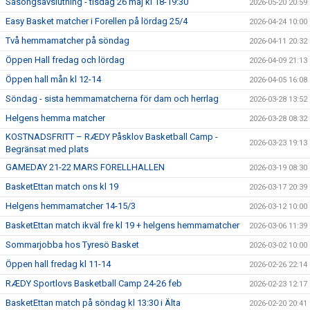
Säsongsavslutning - tisdag 26 maj kl 18-19:30
2026-05-20 20:59
Easy Basket matcher i Forellen på lördag 25/4
2026-04-24 10:00
Två hemmamatcher på söndag
2026-04-11 20:32
Öppen Hall fredag och lördag
2026-04-09 21:13
Öppen hall mån kl 12-14
2026-04-05 16:08
Söndag - sista hemmamatcherna för dam och herrlag
2026-03-28 13:52
Helgens hemma matcher
2026-03-28 08:32
KOSTNADSFRITT – RÆDY Påsklov Basketball Camp -
2026-03-23 19:13
Begränsat med plats
GAMEDAY 21-22 MARS FORELLHALLEN
2026-03-19 08:30
BasketEttan match ons kl 19
2026-03-17 20:39
Helgens hemmamatcher 14-15/3
2026-03-12 10:00
BasketEttan match ikväl fre kl 19 + helgens hemmamatcher
2026-03-06 11:39
Sommarjobba hos Tyresö Basket
2026-03-02 10:00
Öppen hall fredag kl 11-14
2026-02-26 22:14
RÆDY Sportlovs Basketball Camp 24-26 feb
2026-02-23 12:17
BasketEttan match på söndag kl 13:30 i Älta
2026-02-20 20:41