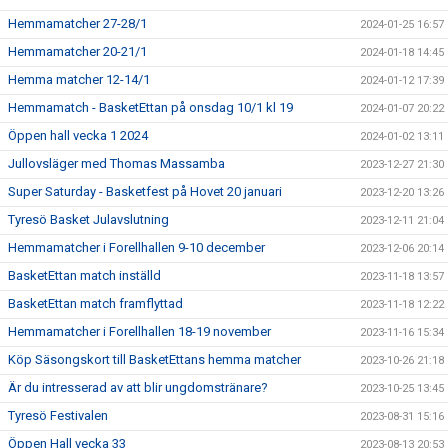
Hemmamatcher 27-28/1
2024-01-25 16:57
Hemmamatcher 20-21/1
2024-01-18 14:45
Hemma matcher 12-14/1
2024-01-12 17:39
Hemmamatch - BasketEttan på onsdag 10/1 kl 19
2024-01-07 20:22
Öppen hall vecka 1 2024
2024-01-02 13:11
Jullovsläger med Thomas Massamba
2023-12-27 21:30
Super Saturday - Basketfest på Hovet 20 januari
2023-12-20 13:26
Tyresö Basket Julavslutning
2023-12-11 21:04
Hemmamatcher i Forellhallen 9-10 december
2023-12-06 20:14
BasketEttan match inställd
2023-11-18 13:57
BasketEttan match framflyttad
2023-11-18 12:22
Hemmamatcher i Forellhallen 18-19 november
2023-11-16 15:34
Köp Säsongskort till BasketEttans hemma matcher
2023-10-26 21:18
Är du intresserad av att blir ungdomstränare?
2023-10-25 13:45
Tyresö Festivalen
2023-08-31 15:16
Öppen Hall vecka 33
2023-08-13 20:53