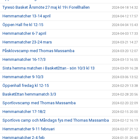
Tyresö Basket Årsmöte 27 maj kl 19 i Forellhallen
2024-04-18 14:32
Hemmamatcher 13-14 april
2024-04-12 17:57
Öppen Hall fre kl 12-15
2024-04-04 15:43
Hemmamatcher 6-7 april
2024-04-03 17:33
Hemmamatcher 23-24 mars
2024-03-21 14:27
Påsklovscamp med Thomas Massamba
2024-03-20 12:07
Hemmamatcher 16-17/3
2024-03-13 16:55
Sista hemma matchen i BasketEttan - sön 10/3 kl 13
2024-03-09 16:28
Hemmamatcher 9-10/3
2024-03-06 13:52
Öppenhall fredag kl 12-15
2024-02-29 13:38
BasketEttan hemmamatch 3/3
2024-02-28 20:56
Sportlovscamp med Thomas Massamba
2024-02-20 22:09
Hemmamatcher 17-18/2
2024-02-15 20:00
Sportlovs camp och Måndags fys med Thomas Massamba
2024-02-12 16:19
Hemmamatcher 9-11 februari
2024-02-07 21:12
Hemmamatcher 2-4 feb
2024-01-31 20:40