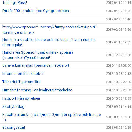
Träning i Påsk!
2017-04-10 11:44
Du får 200 kr rabatt hos Gymgrossisten.
2017-04-06 16:52
2017-02-21 18:46
http://www.sponsorhuset.se/kfumtyresobasket/tips-till-
2017-02-02 15:46
foreningen/filmen/
Nominera klubben, ledare och eldsjälar till kommunens
2017-01-16 14:01
idrottsgala!
Handla via Sponsorhuset online - sponsra
2016-12-09 11:28
(superenkelt)Tyresö basket!
Samverkan mellan föreningar i söderort
2016-11-29 09:00
Information från klubben
2016-10-28 12:43
Tränarträff genomförd
2016-10-05 20:16
Utmärkt förening - en kvalitetsutmärkelse
2016-10-05 20:13
Rapport från styrelsen
2016-10-05 19:53
Skobytardag
2016-09-24 14:44
Rabatterat årskort på Tyresö Gym - för spelare och tränare
2016-09-09 16:18
:-)
Säsongsstart
2016-08-22 12:25