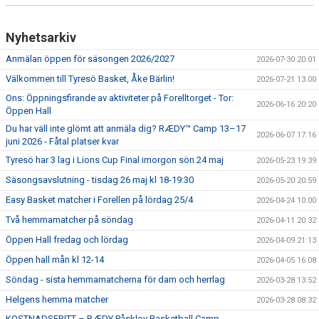
Nyhetsarkiv
Anmälan öppen för säsongen 2026/2027
2026-07-30 20:01
Välkommen till Tyresö Basket, Åke Bärlin!
2026-07-21 13:00
Ons: Öppningsfirande av aktiviteter på Forelltorget - Tor:
2026-06-16 20:20
Öppen Hall
Du har väll inte glömt att anmäla dig? RÆDY™ Camp 13–17
2026-06-07 17:16
juni 2026 - Fåtal platser kvar
Tyresö har 3 lag i Lions Cup Final imorgon sön 24 maj
2026-05-23 19:39
Säsongsavslutning - tisdag 26 maj kl 18-19:30
2026-05-20 20:59
Easy Basket matcher i Forellen på lördag 25/4
2026-04-24 10:00
Två hemmamatcher på söndag
2026-04-11 20:32
Öppen Hall fredag och lördag
2026-04-09 21:13
Öppen hall mån kl 12-14
2026-04-05 16:08
Söndag - sista hemmamatcherna för dam och herrlag
2026-03-28 13:52
Helgens hemma matcher
2026-03-28 08:32
KOSTNADSFRITT – RÆDY Påsklov Basketball Camp -