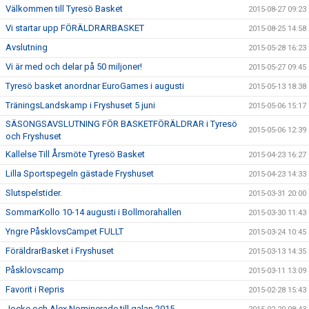
Välkommen till Tyresö Basket
2015-08-27 09:23
Vi startar upp FÖRÄLDRARBASKET
2015-08-25 14:58
Avslutning
2015-05-28 16:23
Vi är med och delar på 50 miljoner!
2015-05-27 09:45
Tyresö basket anordnar EuroGames i augusti
2015-05-13 18:38
TräningsLandskamp i Fryshuset 5 juni
2015-05-06 15:17
SÄSONGSAVSLUTNING FÖR BASKETFÖRÄLDRAR i Tyresö
2015-05-06 12:39
och Fryshuset
Kallelse Till Årsmöte Tyresö Basket
2015-04-23 16:27
Lilla Sportspegeln gästade Fryshuset
2015-04-23 14:33
Slutspelstider.
2015-03-31 20:00
SommarKollo 10-14 augusti i Bollmorahallen
2015-03-30 11:43
Yngre PåsklovsCampet FULLT
2015-03-24 10:45
FöräldrarBasket i Fryshuset
2015-03-13 14:35
Påsklovscamp
2015-03-11 13:09
Favorit i Repris
2015-02-28 15:43
Jocke och Alex Nominerade till galan 2015