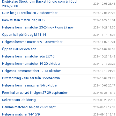
Distrikslag Stockholm Basket för dig som är född
2024-12-05 21:46
2007/2008
USM helg i Forellhallen 7-8 december
2024-12-04 20:28
BasketEttan match idag kl 19
2024-11-27 15:04
Helgens hemmamatcher 23-24 nov + ons 27 nov
2024-11-21 19:30
Öppen hall på lördag kl 11-14
2024-11-14 18:01
Helgens hemma matcher 9-10 november
2024-11-07 15:24
Öppen Hall lör och sön
2024-11-02 09:58
Helgens hemmamatcher sön 27/10
2024-10-25 19:43
Helgens hemmamatcher 19-20 oktober
2024-10-17 22:29
Helgens Hemmamatcher 12-13 oktober
2024-10-10 21:23
Driftstörning kallelser från SportAdmin
2024-10-09 21:26
Helgens hemma matcher 5-6 oktober
2024-10-02 20:17
Forellhallen uthyrd i helgen 27-29 september
2024-09-25 16:19
Sekretariats utbildning
2024-09-23 22:18
Hemma matcher i helgen 21-22 sept
2024-09-19 17:38
Helgens matcher 14-15/9
2024-09-13 12:19