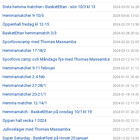
Sista hemma matchen i BasketEttan - sön 10/3 kl 13
2024-03-09 16:28
Hemmamatcher 9-10/3
2024-03-06 13:52
Öppenhall fredag kl 12-15
2024-02-29 13:38
BasketEttan hemmamatch 3/3
2024-02-28 20:56
Sportlovscamp med Thomas Massamba
2024-02-20 22:09
Hemmamatcher 17-18/2
2024-02-15 20:00
Sportlovs camp och Måndags fys med Thomas Massamba
2024-02-12 16:19
Hemmamatcher 9-11 februari
2024-02-07 21:12
Hemmamatcher 2-4 feb
2024-01-31 20:40
Hemmamatcher 27-28/1
2024-01-25 16:57
Hemmamatcher 20-21/1
2024-01-18 14:45
Hemma matcher 12-14/1
2024-01-12 17:39
Hemmamatch - BasketEttan på onsdag 10/1 kl 19
2024-01-07 20:22
Öppen hall vecka 1 2024
2024-01-02 13:11
Jullovsläger med Thomas Massamba
2023-12-27 21:30
Super Saturday - Basketfest på Hovet 20 januari
2023-12-20 13:26