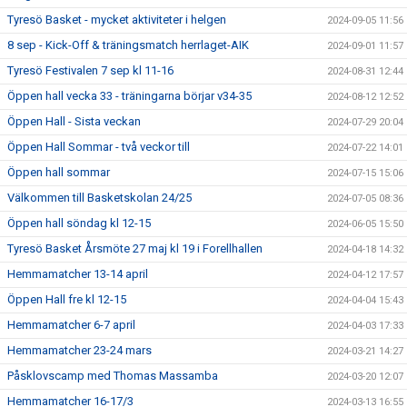
Tyresö Basket - mycket aktiviteter i helgen
2024-09-05 11:56
8 sep - Kick-Off & träningsmatch herrlaget-AIK
2024-09-01 11:57
Tyresö Festivalen 7 sep kl 11-16
2024-08-31 12:44
Öppen hall vecka 33 - träningarna börjar v34-35
2024-08-12 12:52
Öppen Hall - Sista veckan
2024-07-29 20:04
Öppen Hall Sommar - två veckor till
2024-07-22 14:01
Öppen hall sommar
2024-07-15 15:06
Välkommen till Basketskolan 24/25
2024-07-05 08:36
Öppen hall söndag kl 12-15
2024-06-05 15:50
Tyresö Basket Årsmöte 27 maj kl 19 i Forellhallen
2024-04-18 14:32
Hemmamatcher 13-14 april
2024-04-12 17:57
Öppen Hall fre kl 12-15
2024-04-04 15:43
Hemmamatcher 6-7 april
2024-04-03 17:33
Hemmamatcher 23-24 mars
2024-03-21 14:27
Påsklovscamp med Thomas Massamba
2024-03-20 12:07
Hemmamatcher 16-17/3
2024-03-13 16:55