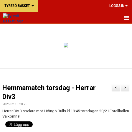
TYRESÖ BASKET
LOGGA IN
TYRESÖ BASKET
NYHETER
MATCHER
KALENDER
KONTAKTA OSS
Hemmamatch torsdag - Herrar
<
>
DOKUMENT
Div3
2025-02-19 20:25
Herrar Div 3 spelare mot Lidingö Bulls kl 19:45 torsdagen 20/2 i Forellhallen
Välkomna!