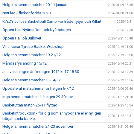
Helgens hemmamatcher 10-11 januari
2026-01-09 18:30
Nytt lag - flickor födda 2020
2026-01-08 21:00
RÆDY Jullovs Basketball Camp För Både Tjejer och Killar!
2025-12-31
Öppen Hall Nyårsafton och Nyårsdagen
2025-12-30
Öppen Hall på Jullovet
2025-12-21 15:48
Vi lancerar Tyresö Basket Webshop
2025-12-19 11:00
Helgens hemmamatcher 19-21/12
2025-12-19 10:00
Måndasfys ändring 15/12
2025-12-14 20:21
Julavslutningen är fredagen 1912 kl 17-18:30
2025-12-13 12:39
Helgens hemmamatcher 13-14/12
2025-12-12 16:56
Uppdaterat matschema för helgen 6-7/12
2025-12-06 09:46
Inga hemmamatcher till helgen 29-30 nov
2025-11-27 21:10
BasketEttan match 26/11 flyttad
2025-11-25 15:34
Basketintroduktion - för dig som är nybörjare eller nyligen
2025-11-22 14:31
börjat spela basket
Helgens hemmamatcher 21-23 november
2025-11-21 09:46