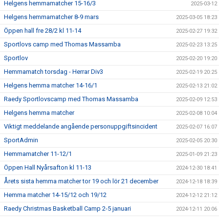
Helgens hemmamatcher 15-16/3
2025-03-12
Helgens hemmamatcher 8-9 mars
2025-03-05 18:23
Öppen hall fre 28/2 kl 11-14
2025-02-27 19:32
Sportlovs camp med Thomas Massamba
2025-02-23 13:25
Sportlov
2025-02-20 19:20
Hemmamatch torsdag - Herrar Div3
2025-02-19 20:25
Helgens hemma matcher 14-16/1
2025-02-13 21:02
Raedy Sportlovscamp med Thomas Massamba
2025-02-09 12:53
Helgens hemma matcher
2025-02-08 10:04
Viktigt meddelande angående personuppgiftsincident
2025-02-07 16:07
SportAdmin
2025-02-05 20:30
Hemmamatcher 11-12/1
2025-01-09 21:23
Öppen Hall Nyårsafton kl 11-13
2024-12-30 18:41
Årets sista hemma matcher tor 19 och lör 21 december
2024-12-18 18:39
Hemma matcher 14-15/12 och 19/12
2024-12-12 21:12
Raedy Christmas Basketball Camp 2-5 januari
2024-12-11 20:06