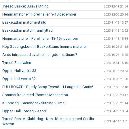
Tyresö Basket Julavslutning
2023-12-11 21:04
Hemmamatcher i Forellhallen 9-10 december
2023-12-06 20:14
BasketEttan match inställd
2023-11-18 13:57
BasketEttan match framflyttad
2023-11-18 12:22
Hemmamatcher i Forellhallen 18-19 november
2023-11-16 15:34
Köp Säsongskort till BasketEttans hemma matcher
2023-10-26 21:18
Är du intresserad av att blir ungdomstränare?
2023-10-25 13:45
Tyresö Festivalen
2023-08-31 15:16
Öppen Hall vecka 33
2023-08-13 20:53
Öppen hall vecka 32
2023-08-06 21:20
FULLBOKAT! - Raedy Camp Tyresö - 11 augusti - Gratis!
2023-07-09 12:18
Sommar kollo med Thomas Massamba
2023-05-25 20:17
Klubbdag - Säsongsavslutning 28 maj
2023-05-23 21:14
Öppen Hall Lördag 29 april
2023-04-26 13:54
Tyresö Basket Klubbdag - Kost föreläsning med Cecilia
2023-04-14 13:01
Walton