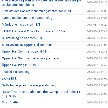
Vi leter efter dig som vill sitt i sekretariat eller statestik på
2025-08-28 15:13
BasketEttan matcherna
Kick-Off och BasketEttan träningsmatch sön 31/8
2025-08-26 10:35
Tyresö Basket startar ett Motionslag
2025-08-23 14:34
Måndasfys - med start 18/8
2025-08-17 15:22
INSTÄLLD Basket Clinc - Lagförsvar - Lör 16 aug
2025-08-14 17:44
Skillsträning tis och tor v32-33
2025-08-03 15:53
Sista veckan av Öppen Hall sommar
2025-07-29 11:07
Öppen Hall Sommar tis-tor kl 11-14
2025-07-14 12:41
Öppen Hall Sommar tis-tor hela juli månad
2025-06-30 14:50
Öppen Hall idag kl 17-19
2025-06-11 14:40
Inställd skillsträning
2025-06-08 14:17
Lycka Till!!!
2025-05-28 10:00
Skills träningar och säsongsavslutning
2025-05-25 13:00
RÆDY™ North to South Basketball Camp - Stockholm 14–
2025-05-25 10:00
18 juni 2025
Stort Grattis
2025-05-23 14:30