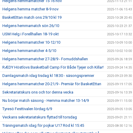
Helgens hemmamatcher 15-16 nov
2025-11-13 21:11
Helgens hemma matcher 8-9 nov
2025-11-06 15:43
BasketEttan match ons 29/10 kl 19
2025-10-28 20:45
Helgens hemmamatch sön 26/10
2025-10-23 21:37
USM Helg i Forellhallen 18-19 okt
2025-10-17 13:32
Helgens hemmamatcher 10-12/10
2025-10-09 10:00
Helgens hemmamatcher 4-5/10
2025-10-02 10:00
Helgens hemmamatcher 27-28/9 - Fornuddshallen
2025-09-26 18:59
RÆDY Höstlovs Basketball Camp För Både Tjejer och Killar!
2025-09-24 14:35
Damlagsmatch idag tisdag kl 18:30 - säsongspremier
2025-09-23 09:30
Helgens hemmamatcher 20-21/9 - Premiär för BasketEttan
2025-09-19 17:05
Sekretariatskurs ons och tor denna vecka
2025-09-16 13:39
Nu börjar match säsong - Hemma matcher 13-14/9
2025-09-11 15:00
Tyresö Festtivalen lördag 6/9
2025-09-05 13:05
Veckans sekretariatskurs flyttad till torsdag
2025-09-01 21:11
Träningsmatch idag för pojkar U17 Röd kl 15:45
2025-08-30 12:16