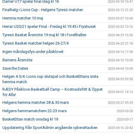
Damer U17 spelar final idag kl 16
2025-05-18 10:47
Finalhelg i Lions Cup - Helgens Tyresö matcher
2025-05-15 21:25
Hemma matcher 10 maj
2025-05-07 10:00
Herrar U20/21 spelar Final - Fredag kl 19:45 i Fryshuset
2025-05-02 10:16
Tyresö Basket Årsmöte 19 maj kl 18 i Forellhallen
2025-04-29 10:36
Tyresö Basket matcher helgen 26-27/4
2025-04-23 21:18
Ingen måndagsfys under påsklovet
2025-04-14 17:30
Barnens Årsmöte
2025-04-10 10:00
Save the Dates
2025-04-04 10:00
Helgen 4-5/4: Lions cup slutspel och BasketEttans sista
2025-04-03 09:30
hemma match
RÆDY Påsklovs Basketball Camp – Kostnadsfritt & Öppet
2025-04-01 14:12
för Alla!
Helgens hemma matcher 28 & 30 mars
2025-03-27 09:29
Helgens hemmamatchern 22-23 mars
2025-03-20
BasketEttan match onsdag kl 19
2025-03-17
Uppdatering från SportAdmin angående cyberattacken
2025-03-16 20:42