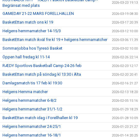
2026-03-23 19:13
Begränsat med plats
GAMEDAY 21-22 MARS FORELLHALLEN
2026-03-19 08:30
BasketEttan match ons kl 19
2026-03-17 20:39
Helgens hemmamatcher 14-15/3
2026-03-12 10:00
BasketEttan match ikväl fre kl 19 + helgens hemmamatcher
2026-03-06 11:39
Sommarjobba hos Tyresö Basket
2026-03-02 10:00
Öppen hall fredag kl 11-14
2026-02-26 22:14
RÆDY Sportlovs Basketball Camp 24-26 feb
2026-02-23 12:17
BasketEttan match på söndag kl 13:30 i Älta
2026-02-20 20:41
Damlagsmatch tis 17 feb kl 19:30
2026-02-16 21:27
Helgens Hemma matcher
2026-02-13 18:20
Helgens hemmamatcher 6-8/2
2026-02-05 15:16
Helgens hemmamatcher 31/1-1/2
2026-01-29 18:29
BasketEttan match idag i Forellhallen kl 19
2026-01-28 10:09
Helgens hemmamatcher 24-25/1
2026-01-23 21:27
Helgens hemmamatcher 16-18/1
2026-01-14 20:25