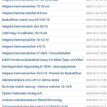
Helgens hemmamatcher 15-16 nov
2025-11-13 21:11
Helgens hemma matcher 8-9 nov
2025-11-06 15:43
BasketEttan match ons 29/10 kl 19
2025-10-28 20:45
Helgens hemmamatch sön 26/10
2025-10-23 21:37
USM Helg i Forellhallen 18-19 okt
2025-10-17 13:32
Helgens hemmamatcher 10-12/10
2025-10-09 10:00
Helgens hemmamatcher 4-5/10
2025-10-02 10:00
Helgens hemmamatcher 27-28/9 - Fornuddshallen
2025-09-26 18:59
RÆDY Höstlovs Basketball Camp För Både Tjejer och Killar!
2025-09-24 14:35
Damlagsmatch idag tisdag kl 18:30 - säsongspremier
2025-09-23 09:30
Helgens hemmamatcher 20-21/9 - Premiär för BasketEttan
2025-09-19 17:05
Sekretariatskurs ons och tor denna vecka
2025-09-16 13:39
Nu börjar match säsong - Hemma matcher 13-14/9
2025-09-11 15:00
Tyresö Festtivalen lördag 6/9
2025-09-05 13:05
Veckans sekretariatskurs flyttad till torsdag
2025-09-01 21:11
Träningsmatch idag för pojkar U17 Röd kl 15:45
2025-08-30 12:16