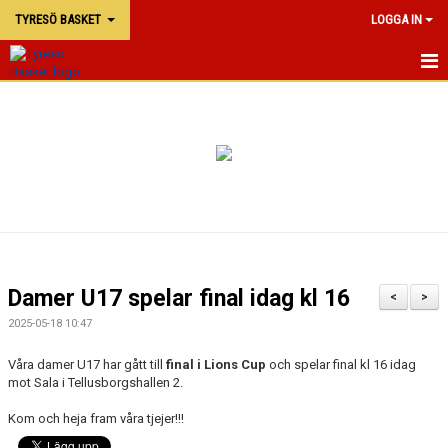
TYRESÖ BASKET
LOGGA IN
TYRESÖ BASKET
NYHETER
MATCHER
KALENDER
KONTAKTA OSS
Damer U17 spelar final idag kl 16
<
>
DOKUMENT
2025-05-18 10:47
Våra damer U17 har gått till
final i Lions Cup
och spelar final kl 16 idag
mot Sala i Tellusborgshallen 2.
Kom och heja fram våra tjejer!!!