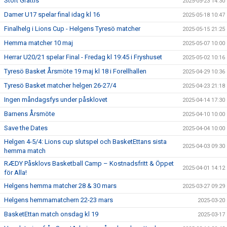
Stort Grattis
2025-05-23 14:30
Damer U17 spelar final idag kl 16
2025-05-18 10:47
Finalhelg i Lions Cup - Helgens Tyresö matcher
2025-05-15 21:25
Hemma matcher 10 maj
2025-05-07 10:00
Herrar U20/21 spelar Final - Fredag kl 19:45 i Fryshuset
2025-05-02 10:16
Tyresö Basket Årsmöte 19 maj kl 18 i Forellhallen
2025-04-29 10:36
Tyresö Basket matcher helgen 26-27/4
2025-04-23 21:18
Ingen måndagsfys under påsklovet
2025-04-14 17:30
Barnens Årsmöte
2025-04-10 10:00
Save the Dates
2025-04-04 10:00
Helgen 4-5/4: Lions cup slutspel och BasketEttans sista
2025-04-03 09:30
hemma match
RÆDY Påsklovs Basketball Camp – Kostnadsfritt & Öppet
2025-04-01 14:12
för Alla!
Helgens hemma matcher 28 & 30 mars
2025-03-27 09:29
Helgens hemmamatchern 22-23 mars
2025-03-20
BasketEttan match onsdag kl 19
2025-03-17