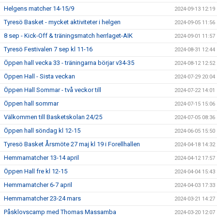
Helgens matcher 14-15/9
2024-09-13 12:19
Tyresö Basket - mycket aktiviteter i helgen
2024-09-05 11:56
8 sep - Kick-Off & träningsmatch herrlaget-AIK
2024-09-01 11:57
Tyresö Festivalen 7 sep kl 11-16
2024-08-31 12:44
Öppen hall vecka 33 - träningarna börjar v34-35
2024-08-12 12:52
Öppen Hall - Sista veckan
2024-07-29 20:04
Öppen Hall Sommar - två veckor till
2024-07-22 14:01
Öppen hall sommar
2024-07-15 15:06
Välkommen till Basketskolan 24/25
2024-07-05 08:36
Öppen hall söndag kl 12-15
2024-06-05 15:50
Tyresö Basket Årsmöte 27 maj kl 19 i Forellhallen
2024-04-18 14:32
Hemmamatcher 13-14 april
2024-04-12 17:57
Öppen Hall fre kl 12-15
2024-04-04 15:43
Hemmamatcher 6-7 april
2024-04-03 17:33
Hemmamatcher 23-24 mars
2024-03-21 14:27
Påsklovscamp med Thomas Massamba
2024-03-20 12:07