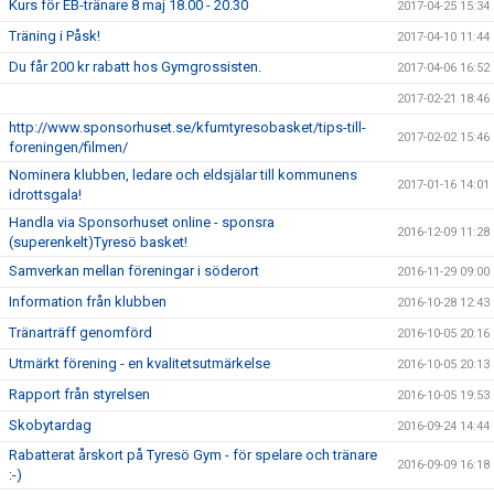
Kurs för EB-tränare 8 maj 18.00 - 20.30
2017-04-25 15:34
Träning i Påsk!
2017-04-10 11:44
Du får 200 kr rabatt hos Gymgrossisten.
2017-04-06 16:52
2017-02-21 18:46
http://www.sponsorhuset.se/kfumtyresobasket/tips-till-
2017-02-02 15:46
foreningen/filmen/
Nominera klubben, ledare och eldsjälar till kommunens
2017-01-16 14:01
idrottsgala!
Handla via Sponsorhuset online - sponsra
2016-12-09 11:28
(superenkelt)Tyresö basket!
Samverkan mellan föreningar i söderort
2016-11-29 09:00
Information från klubben
2016-10-28 12:43
Tränarträff genomförd
2016-10-05 20:16
Utmärkt förening - en kvalitetsutmärkelse
2016-10-05 20:13
Rapport från styrelsen
2016-10-05 19:53
Skobytardag
2016-09-24 14:44
Rabatterat årskort på Tyresö Gym - för spelare och tränare
2016-09-09 16:18
:-)