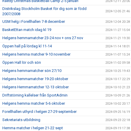
Raedy Christmas Basketball Camp 2-5 januari
2024-12-11 20:06
Distrikslag Stockholm Basket för dig som är född
2024-12-05 21:46
2007/2008
USM helg i Forellhallen 7-8 december
2024-12-04 20:28
BasketEttan match idag kl 19
2024-11-27 15:04
Helgens hemmamatcher 23-24 nov + ons 27 nov
2024-11-21 19:30
Öppen hall på lördag kl 11-14
2024-11-14 18:01
Helgens hemma matcher 9-10 november
2024-11-07 15:24
Öppen Hall lör och sön
2024-11-02 09:58
Helgens hemmamatcher sön 27/10
2024-10-25 19:43
Helgens hemmamatcher 19-20 oktober
2024-10-17 22:29
Helgens Hemmamatcher 12-13 oktober
2024-10-10 21:23
Driftstörning kallelser från SportAdmin
2024-10-09 21:26
Helgens hemma matcher 5-6 oktober
2024-10-02 20:17
Forellhallen uthyrd i helgen 27-29 september
2024-09-25 16:19
Sekretariats utbildning
2024-09-23 22:18
Hemma matcher i helgen 21-22 sept
2024-09-19 17:38