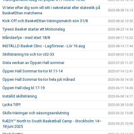
Vi leter efter dig som vill sitt i sekretariat eller statestik på
2025-08-28 15:13
BasketEttan matcherna
Kick-Off och BasketEttan träningsmatch sön 31/8
2025-08-26 10:35
Tyresö Basket startar ett Motionslag
2025-08-23 14:34
Måndasfys - med start 18/8
2025-08-17 15:22
INSTÄLLD Basket Clinc - Lagförsvar - Lör 16 aug
2025-08-14 17:44
Skillsträning tis och tor v32-33
2025-08-03 15:53
Sista veckan av Öppen Hall sommar
2025-07-29 11:07
Öppen Hall Sommar tis-tor kl 11-14
2025-07-14 12:41
Öppen Hall Sommar tis-tor hela juli månad
2025-06-30 14:50
Öppen Hall idag kl 17-19
2025-06-11 14:40
Inställd skillsträning
2025-06-08 14:17
Lycka Till!!!
2025-05-28 10:00
Skills träningar och säsongsavslutning
2025-05-25 13:00
RÆDY™ North to South Basketball Camp - Stockholm 14–
2025-05-25 10:00
18 juni 2025