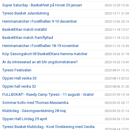
Super Saturday - Basketfest på Hovet 20 januari
2023-12-20 13:26
Tyresö Basket Julavslutning
2023-12-11 21:04
Hemmamatcher i Forellhallen 9-10 december
2023-12-06 20:14
BasketEttan match inställd
2023-11-18 13:57
BasketEttan match framflyttad
2023-11-18 12:22
Hemmamatcher i Forellhallen 18-19 november
2023-11-16 15:34
Köp Säsongskort till BasketEttans hemma matcher
2023-10-26 21:18
Är du intresserad av att blir ungdomstränare?
2023-10-25 13:45
Tyresö Festivalen
2023-08-31 15:16
Öppen Hall vecka 33
2023-08-13 20:53
Öppen hall vecka 32
2023-08-06 21:20
FULLBOKAT! - Raedy Camp Tyresö - 11 augusti - Gratis!
2023-07-09 12:18
Sommar kollo med Thomas Massamba
2023-05-25 20:17
Klubbdag - Säsongsavslutning 28 maj
2023-05-23 21:14
Öppen Hall Lördag 29 april
2023-04-26 13:54
Tyresö Basket Klubbdag - Kost föreläsning med Cecilia
2023-04-14 13:01