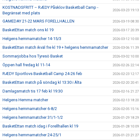
KOSTNADSFRITT – RÆDY Påsklov Basketball Camp -
2026-03-23 19:13
Begränsat med plats
GAMEDAY 21-22 MARS FORELLHALLEN
2026-03-19 08:30
BasketEttan match ons kl 19
2026-03-17 20:39
Helgens hemmamatcher 14-15/3
2026-03-12 10:00
BasketEttan match ikväl fre kl 19 + helgens hemmamatcher
2026-03-06 11:39
Sommarjobba hos Tyresö Basket
2026-03-02 10:00
Öppen hall fredag kl 11-14
2026-02-26 22:14
RÆDY Sportlovs Basketball Camp 24-26 feb
2026-02-23 12:17
BasketEttan match på söndag kl 13:30 i Älta
2026-02-20 20:41
Damlagsmatch tis 17 feb kl 19:30
2026-02-16 21:27
Helgens Hemma matcher
2026-02-13 18:20
Helgens hemmamatcher 6-8/2
2026-02-05 15:16
Helgens hemmamatcher 31/1-1/2
2026-01-29 18:29
BasketEttan match idag i Forellhallen kl 19
2026-01-28 10:09
Helgens hemmamatcher 24-25/1
2026-01-23 21:27