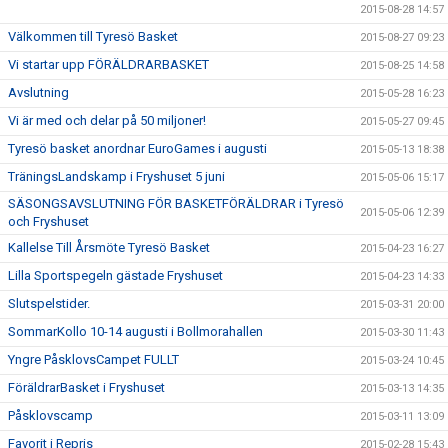
2015-08-28 14:57
Välkommen till Tyresö Basket
2015-08-27 09:23
Vi startar upp FÖRÄLDRARBASKET
2015-08-25 14:58
Avslutning
2015-05-28 16:23
Vi är med och delar på 50 miljoner!
2015-05-27 09:45
Tyresö basket anordnar EuroGames i augusti
2015-05-13 18:38
TräningsLandskamp i Fryshuset 5 juni
2015-05-06 15:17
SÄSONGSAVSLUTNING FÖR BASKETFÖRÄLDRAR i Tyresö
2015-05-06 12:39
och Fryshuset
Kallelse Till Årsmöte Tyresö Basket
2015-04-23 16:27
Lilla Sportspegeln gästade Fryshuset
2015-04-23 14:33
Slutspelstider.
2015-03-31 20:00
SommarKollo 10-14 augusti i Bollmorahallen
2015-03-30 11:43
Yngre PåsklovsCampet FULLT
2015-03-24 10:45
FöräldrarBasket i Fryshuset
2015-03-13 14:35
Påsklovscamp
2015-03-11 13:09
Favorit i Repris
2015-02-28 15:43