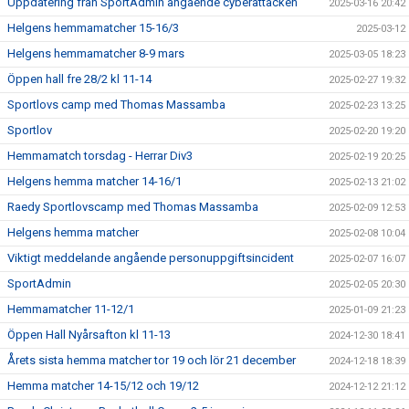
Uppdatering från SportAdmin angående cyberattacken
2025-03-16 20:42
Helgens hemmamatcher 15-16/3
2025-03-12
Helgens hemmamatcher 8-9 mars
2025-03-05 18:23
Öppen hall fre 28/2 kl 11-14
2025-02-27 19:32
Sportlovs camp med Thomas Massamba
2025-02-23 13:25
Sportlov
2025-02-20 19:20
Hemmamatch torsdag - Herrar Div3
2025-02-19 20:25
Helgens hemma matcher 14-16/1
2025-02-13 21:02
Raedy Sportlovscamp med Thomas Massamba
2025-02-09 12:53
Helgens hemma matcher
2025-02-08 10:04
Viktigt meddelande angående personuppgiftsincident
2025-02-07 16:07
SportAdmin
2025-02-05 20:30
Hemmamatcher 11-12/1
2025-01-09 21:23
Öppen Hall Nyårsafton kl 11-13
2024-12-30 18:41
Årets sista hemma matcher tor 19 och lör 21 december
2024-12-18 18:39
Hemma matcher 14-15/12 och 19/12
2024-12-12 21:12