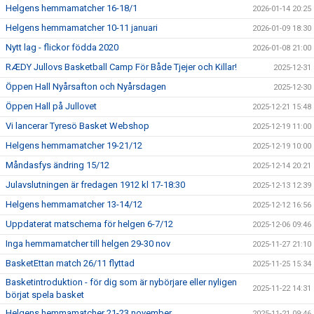
Helgens hemmamatcher 16-18/1
2026-01-14 20:25
Helgens hemmamatcher 10-11 januari
2026-01-09 18:30
Nytt lag - flickor födda 2020
2026-01-08 21:00
RÆDY Jullovs Basketball Camp För Både Tjejer och Killar!
2025-12-31
Öppen Hall Nyårsafton och Nyårsdagen
2025-12-30
Öppen Hall på Jullovet
2025-12-21 15:48
Vi lancerar Tyresö Basket Webshop
2025-12-19 11:00
Helgens hemmamatcher 19-21/12
2025-12-19 10:00
Måndasfys ändring 15/12
2025-12-14 20:21
Julavslutningen är fredagen 1912 kl 17-18:30
2025-12-13 12:39
Helgens hemmamatcher 13-14/12
2025-12-12 16:56
Uppdaterat matschema för helgen 6-7/12
2025-12-06 09:46
Inga hemmamatcher till helgen 29-30 nov
2025-11-27 21:10
BasketEttan match 26/11 flyttad
2025-11-25 15:34
Basketintroduktion - för dig som är nybörjare eller nyligen
2025-11-22 14:31
börjat spela basket
Helgens hemmamatcher 21-23 november
2025-11-21 09:46