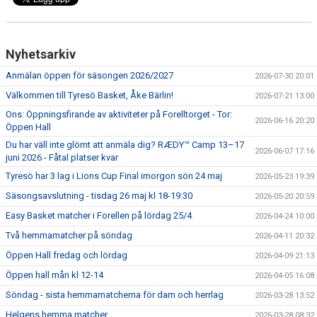
Nyhetsarkiv
Anmälan öppen för säsongen 2026/2027
2026-07-30 20:01
Välkommen till Tyresö Basket, Åke Bärlin!
2026-07-21 13:00
Ons: Öppningsfirande av aktiviteter på Forelltorget - Tor:
2026-06-16 20:20
Öppen Hall
Du har väll inte glömt att anmäla dig? RÆDY™ Camp 13–17
2026-06-07 17:16
juni 2026 - Fåtal platser kvar
Tyresö har 3 lag i Lions Cup Final imorgon sön 24 maj
2026-05-23 19:39
Säsongsavslutning - tisdag 26 maj kl 18-19:30
2026-05-20 20:59
Easy Basket matcher i Forellen på lördag 25/4
2026-04-24 10:00
Två hemmamatcher på söndag
2026-04-11 20:32
Öppen Hall fredag och lördag
2026-04-09 21:13
Öppen hall mån kl 12-14
2026-04-05 16:08
Söndag - sista hemmamatcherna för dam och herrlag
2026-03-28 13:52
Helgens hemma matcher
2026-03-28 08:32