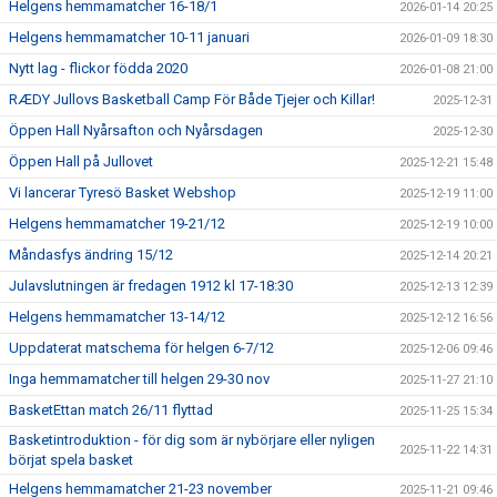
Helgens hemmamatcher 16-18/1
2026-01-14 20:25
Helgens hemmamatcher 10-11 januari
2026-01-09 18:30
Nytt lag - flickor födda 2020
2026-01-08 21:00
RÆDY Jullovs Basketball Camp För Både Tjejer och Killar!
2025-12-31
Öppen Hall Nyårsafton och Nyårsdagen
2025-12-30
Öppen Hall på Jullovet
2025-12-21 15:48
Vi lancerar Tyresö Basket Webshop
2025-12-19 11:00
Helgens hemmamatcher 19-21/12
2025-12-19 10:00
Måndasfys ändring 15/12
2025-12-14 20:21
Julavslutningen är fredagen 1912 kl 17-18:30
2025-12-13 12:39
Helgens hemmamatcher 13-14/12
2025-12-12 16:56
Uppdaterat matschema för helgen 6-7/12
2025-12-06 09:46
Inga hemmamatcher till helgen 29-30 nov
2025-11-27 21:10
BasketEttan match 26/11 flyttad
2025-11-25 15:34
Basketintroduktion - för dig som är nybörjare eller nyligen
2025-11-22 14:31
börjat spela basket
Helgens hemmamatcher 21-23 november
2025-11-21 09:46