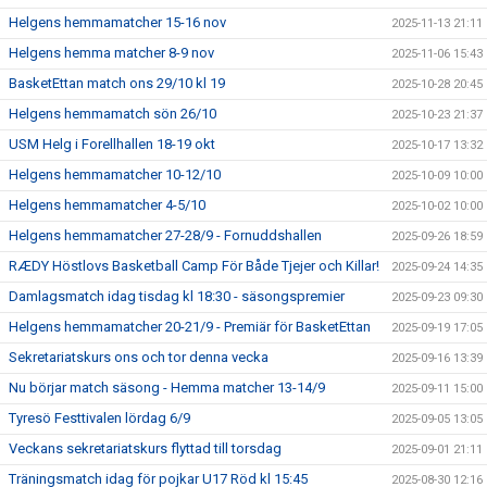
Helgens hemmamatcher 15-16 nov
2025-11-13 21:11
Helgens hemma matcher 8-9 nov
2025-11-06 15:43
BasketEttan match ons 29/10 kl 19
2025-10-28 20:45
Helgens hemmamatch sön 26/10
2025-10-23 21:37
USM Helg i Forellhallen 18-19 okt
2025-10-17 13:32
Helgens hemmamatcher 10-12/10
2025-10-09 10:00
Helgens hemmamatcher 4-5/10
2025-10-02 10:00
Helgens hemmamatcher 27-28/9 - Fornuddshallen
2025-09-26 18:59
RÆDY Höstlovs Basketball Camp För Både Tjejer och Killar!
2025-09-24 14:35
Damlagsmatch idag tisdag kl 18:30 - säsongspremier
2025-09-23 09:30
Helgens hemmamatcher 20-21/9 - Premiär för BasketEttan
2025-09-19 17:05
Sekretariatskurs ons och tor denna vecka
2025-09-16 13:39
Nu börjar match säsong - Hemma matcher 13-14/9
2025-09-11 15:00
Tyresö Festtivalen lördag 6/9
2025-09-05 13:05
Veckans sekretariatskurs flyttad till torsdag
2025-09-01 21:11
Träningsmatch idag för pojkar U17 Röd kl 15:45
2025-08-30 12:16