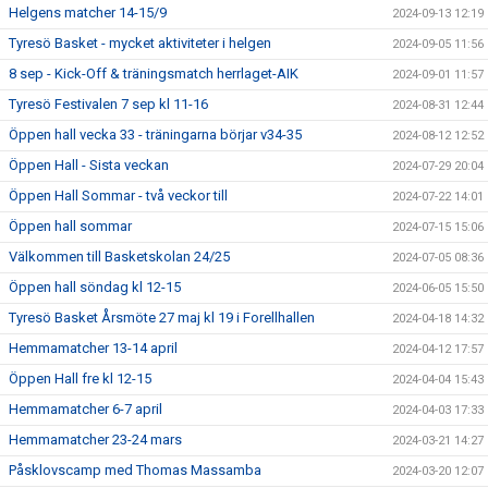
Helgens matcher 14-15/9
2024-09-13 12:19
Tyresö Basket - mycket aktiviteter i helgen
2024-09-05 11:56
8 sep - Kick-Off & träningsmatch herrlaget-AIK
2024-09-01 11:57
Tyresö Festivalen 7 sep kl 11-16
2024-08-31 12:44
Öppen hall vecka 33 - träningarna börjar v34-35
2024-08-12 12:52
Öppen Hall - Sista veckan
2024-07-29 20:04
Öppen Hall Sommar - två veckor till
2024-07-22 14:01
Öppen hall sommar
2024-07-15 15:06
Välkommen till Basketskolan 24/25
2024-07-05 08:36
Öppen hall söndag kl 12-15
2024-06-05 15:50
Tyresö Basket Årsmöte 27 maj kl 19 i Forellhallen
2024-04-18 14:32
Hemmamatcher 13-14 april
2024-04-12 17:57
Öppen Hall fre kl 12-15
2024-04-04 15:43
Hemmamatcher 6-7 april
2024-04-03 17:33
Hemmamatcher 23-24 mars
2024-03-21 14:27
Påsklovscamp med Thomas Massamba
2024-03-20 12:07