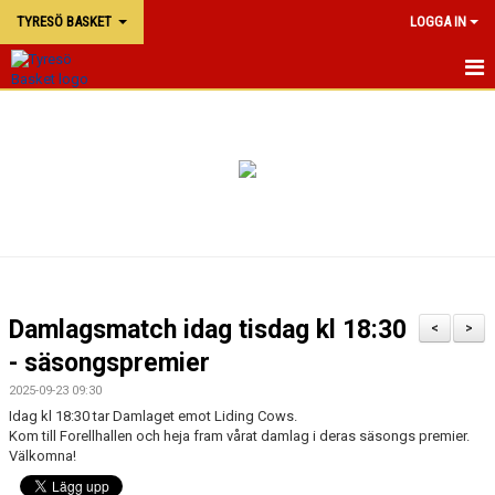
TYRESÖ BASKET
LOGGA IN
TYRESÖ BASKET
NYHETER
MATCHER
KALENDER
KONTAKTA OSS
Damlagsmatch idag tisdag kl 18:30
<
>
DOKUMENT
- säsongspremier
2025-09-23 09:30
Idag kl 18:30 tar Damlaget emot Liding Cows.
Kom till Forellhallen och heja fram vårat damlag i deras säsongs premier.
Välkomna!