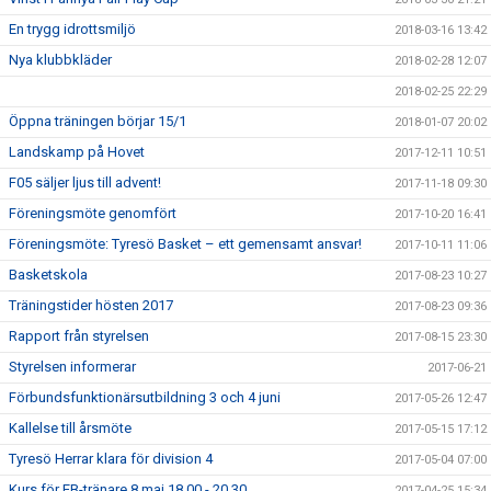
En trygg idrottsmiljö
2018-03-16 13:42
Nya klubbkläder
2018-02-28 12:07
2018-02-25 22:29
Öppna träningen börjar 15/1
2018-01-07 20:02
Landskamp på Hovet
2017-12-11 10:51
F05 säljer ljus till advent!
2017-11-18 09:30
Föreningsmöte genomfört
2017-10-20 16:41
Föreningsmöte: Tyresö Basket – ett gemensamt ansvar!
2017-10-11 11:06
Basketskola
2017-08-23 10:27
Träningstider hösten 2017
2017-08-23 09:36
Rapport från styrelsen
2017-08-15 23:30
Styrelsen informerar
2017-06-21
Förbundsfunktionärsutbildning 3 och 4 juni
2017-05-26 12:47
Kallelse till årsmöte
2017-05-15 17:12
Tyresö Herrar klara för division 4
2017-05-04 07:00
Kurs för EB-tränare 8 maj 18.00 - 20.30
2017-04-25 15:34