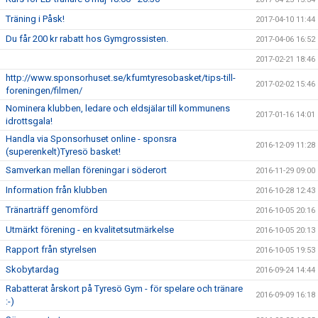
Träning i Påsk!
2017-04-10 11:44
Du får 200 kr rabatt hos Gymgrossisten.
2017-04-06 16:52
2017-02-21 18:46
http://www.sponsorhuset.se/kfumtyresobasket/tips-till-
2017-02-02 15:46
foreningen/filmen/
Nominera klubben, ledare och eldsjälar till kommunens
2017-01-16 14:01
idrottsgala!
Handla via Sponsorhuset online - sponsra
2016-12-09 11:28
(superenkelt)Tyresö basket!
Samverkan mellan föreningar i söderort
2016-11-29 09:00
Information från klubben
2016-10-28 12:43
Tränarträff genomförd
2016-10-05 20:16
Utmärkt förening - en kvalitetsutmärkelse
2016-10-05 20:13
Rapport från styrelsen
2016-10-05 19:53
Skobytardag
2016-09-24 14:44
Rabatterat årskort på Tyresö Gym - för spelare och tränare
2016-09-09 16:18
:-)