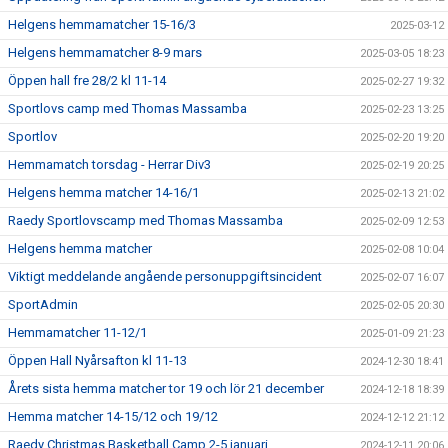
Helgens hemmamatcher 15-16/3
2025-03-12
Helgens hemmamatcher 8-9 mars
2025-03-05 18:23
Öppen hall fre 28/2 kl 11-14
2025-02-27 19:32
Sportlovs camp med Thomas Massamba
2025-02-23 13:25
Sportlov
2025-02-20 19:20
Hemmamatch torsdag - Herrar Div3
2025-02-19 20:25
Helgens hemma matcher 14-16/1
2025-02-13 21:02
Raedy Sportlovscamp med Thomas Massamba
2025-02-09 12:53
Helgens hemma matcher
2025-02-08 10:04
Viktigt meddelande angående personuppgiftsincident
2025-02-07 16:07
SportAdmin
2025-02-05 20:30
Hemmamatcher 11-12/1
2025-01-09 21:23
Öppen Hall Nyårsafton kl 11-13
2024-12-30 18:41
Årets sista hemma matcher tor 19 och lör 21 december
2024-12-18 18:39
Hemma matcher 14-15/12 och 19/12
2024-12-12 21:12
Raedy Christmas Basketball Camp 2-5 januari
2024-12-11 20:06