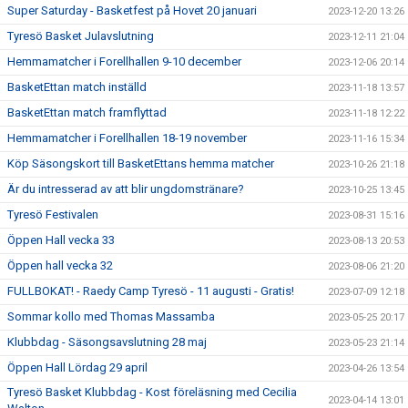
Super Saturday - Basketfest på Hovet 20 januari
2023-12-20 13:26
Tyresö Basket Julavslutning
2023-12-11 21:04
Hemmamatcher i Forellhallen 9-10 december
2023-12-06 20:14
BasketEttan match inställd
2023-11-18 13:57
BasketEttan match framflyttad
2023-11-18 12:22
Hemmamatcher i Forellhallen 18-19 november
2023-11-16 15:34
Köp Säsongskort till BasketEttans hemma matcher
2023-10-26 21:18
Är du intresserad av att blir ungdomstränare?
2023-10-25 13:45
Tyresö Festivalen
2023-08-31 15:16
Öppen Hall vecka 33
2023-08-13 20:53
Öppen hall vecka 32
2023-08-06 21:20
FULLBOKAT! - Raedy Camp Tyresö - 11 augusti - Gratis!
2023-07-09 12:18
Sommar kollo med Thomas Massamba
2023-05-25 20:17
Klubbdag - Säsongsavslutning 28 maj
2023-05-23 21:14
Öppen Hall Lördag 29 april
2023-04-26 13:54
Tyresö Basket Klubbdag - Kost föreläsning med Cecilia
2023-04-14 13:01