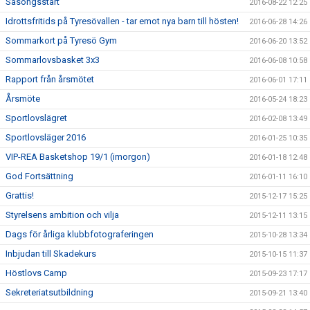
Säsongsstart
2016-08-22 12:25
Idrottsfritids på Tyresövallen - tar emot nya barn till hösten!
2016-06-28 14:26
Sommarkort på Tyresö Gym
2016-06-20 13:52
Sommarlovsbasket 3x3
2016-06-08 10:58
Rapport från årsmötet
2016-06-01 17:11
Årsmöte
2016-05-24 18:23
Sportlovslägret
2016-02-08 13:49
Sportlovsläger 2016
2016-01-25 10:35
VIP-REA Basketshop 19/1 (imorgon)
2016-01-18 12:48
God Fortsättning
2016-01-11 16:10
Grattis!
2015-12-17 15:25
Styrelsens ambition och vilja
2015-12-11 13:15
Dags för årliga klubbfotograferingen
2015-10-28 13:34
Inbjudan till Skadekurs
2015-10-15 11:37
Höstlovs Camp
2015-09-23 17:17
Sekreteriatsutbildning
2015-09-21 13:40