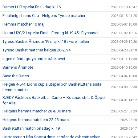
Damer U17 spelar final idag kl 16
2025-05-18 10:47
Finalhelg i Lions Cup - Helgens Tyresö matcher
2025-05-15 21:25
Hemma matcher 10 maj
2025-05-07 10:00
Herrar U20/21 spelar Final - Fredag kl 19:45 i Fryshuset
2025-05-02 10:16
Tyresö Basket Årsmöte 19 maj kl 18 i Forellhallen
2025-04-29 10:36
Tyresö Basket matcher helgen 26-27/4
2025-04-23 21:18
Ingen måndagsfys under påsklovet
2025-04-14 17:30
Barnens Årsmöte
2025-04-10 10:00
Save the Dates
2025-04-04 10:00
Helgen 4-5/4: Lions cup slutspel och BasketEttans sista
2025-04-03 09:30
hemma match
RÆDY Påsklovs Basketball Camp – Kostnadsfritt & Öppet
2025-04-01 14:12
för Alla!
Helgens hemma matcher 28 & 30 mars
2025-03-27 09:29
Helgens hemmamatchern 22-23 mars
2025-03-20
BasketEttan match onsdag kl 19
2025-03-17
Uppdatering från SportAdmin angående cyberattacken
2025-03-16 20:42