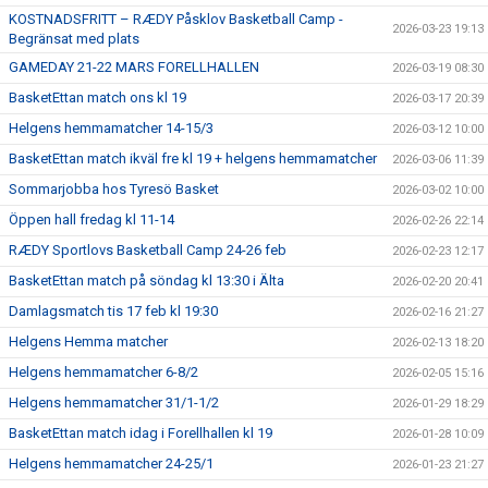
KOSTNADSFRITT – RÆDY Påsklov Basketball Camp -
2026-03-23 19:13
Begränsat med plats
GAMEDAY 21-22 MARS FORELLHALLEN
2026-03-19 08:30
BasketEttan match ons kl 19
2026-03-17 20:39
Helgens hemmamatcher 14-15/3
2026-03-12 10:00
BasketEttan match ikväl fre kl 19 + helgens hemmamatcher
2026-03-06 11:39
Sommarjobba hos Tyresö Basket
2026-03-02 10:00
Öppen hall fredag kl 11-14
2026-02-26 22:14
RÆDY Sportlovs Basketball Camp 24-26 feb
2026-02-23 12:17
BasketEttan match på söndag kl 13:30 i Älta
2026-02-20 20:41
Damlagsmatch tis 17 feb kl 19:30
2026-02-16 21:27
Helgens Hemma matcher
2026-02-13 18:20
Helgens hemmamatcher 6-8/2
2026-02-05 15:16
Helgens hemmamatcher 31/1-1/2
2026-01-29 18:29
BasketEttan match idag i Forellhallen kl 19
2026-01-28 10:09
Helgens hemmamatcher 24-25/1
2026-01-23 21:27