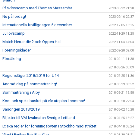
Walton
Påsklovscamp med Thomas Massamba
2023-03-22 21:28
Nu på lördag!
2023-02-16 22:37
Internationella frivilligdagen 5 december
2022-12-05 16:15
Jullovscamp
2022-11-29 11:25
Match Herrar div 2 och Öppen Hall
2022-11-04 14:04
Föreningskläder
2022-09-20 09:00
Försäkring
2018-09-11 11:38
2018-08-26 00:09
Regionsläger 2018/2019 för U14
2018-07-25 11:36
Ändrad dag på sommarträning!
2018-06-29 08:52
Sommarträning i Alby
2018-06-21 15:58
Kom och spela basket på vår uteplan i sommar!
2018-06-20 22:54
Säsongen 2018/2019
2018-05-02 10:28
Biljetter till VM-kvalmatch Sverige-Lettland
2018-04-25 13:27
Etiska regler för föreningsbyten i Stockholmsdistriktet
2018-04-18 08:24
Vinst i Farihya Fair Play Cup
2018-03-30 21:21