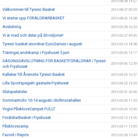
2015-08-28 14:57
Välkommen till Tyresö Basket
2015-08-27 09:23
Vi startar upp FÖRÄLDRARBASKET
2015-08-25 14:58
Avslutning
2015-05-28 16:23
Vi är med och delar på 50 miljoner!
2015-05-27 09:45
Tyresö basket anordnar EuroGames i augusti
2015-05-13 18:38
TräningsLandskamp i Fryshuset 5 juni
2015-05-06 15:17
SÄSONGSAVSLUTNING FÖR BASKETFÖRÄLDRAR i Tyresö
2015-05-06 12:39
och Fryshuset
Kallelse Till Årsmöte Tyresö Basket
2015-04-23 16:27
Lilla Sportspegeln gästade Fryshuset
2015-04-23 14:33
Slutspelstider.
2015-03-31 20:00
SommarKollo 10-14 augusti i Bollmorahallen
2015-03-30 11:43
Yngre PåsklovsCampet FULLT
2015-03-24 10:45
FöräldrarBasket i Fryshuset
2015-03-13 14:35
Påsklovscamp
2015-03-11 13:09
Favorit i Repris
2015-02-28 15:43