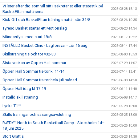
Vi leter efter dig som vill sitt i sekretariat eller statestik på
2025-08-28 15:13
BasketEttan matcherna
Kick-Off och BasketEttan träningsmatch sön 31/8
2025-08-26 10:35
Tyresö Basket startar ett Motionslag
2025-08-23 14:34
Måndasfys - med start 18/8
2025-08-17 15:22
INSTÄLLD Basket Clinc - Lagförsvar - Lör 16 aug
2025-08-14 17:44
Skillsträning tis och tor v32-33
2025-08-03 15:53
Sista veckan av Öppen Hall sommar
2025-07-29 11:07
Öppen Hall Sommar tis-tor kl 11-14
2025-07-14 12:41
Öppen Hall Sommar tis-tor hela juli månad
2025-06-30 14:50
Öppen Hall idag kl 17-19
2025-06-11 14:40
Inställd skillsträning
2025-06-08 14:17
Lycka Till!!!
2025-05-28 10:00
Skills träningar och säsongsavslutning
2025-05-25 13:00
RÆDY™ North to South Basketball Camp - Stockholm 14–
2025-05-25 10:00
18 juni 2025
Stort Grattis
2025-05-23 14:30