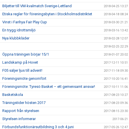
Biljetter till VM-kvalmatch Sverige-Lettland
2018-04-25 13:27
Etiska regler för föreningsbyten i Stockholmsdistriktet
2018-04-18 08:24
Vinst i Farihya Fair Play Cup
2018-03-30 21:21
En trygg idrottsmiljö
2018-03-16 13:42
Nya klubbkläder
2018-02-28 12:07
2018-02-25 22:29
Öppna träningen börjar 15/1
2018-01-07 20:02
Landskamp på Hovet
2017-12-11 10:51
F05 säljer ljus till advent!
2017-11-18 09:30
Föreningsmöte genomfört
2017-10-20 16:41
Föreningsmöte: Tyresö Basket – ett gemensamt ansvar!
2017-10-11 11:06
Basketskola
2017-08-23 10:27
Träningstider hösten 2017
2017-08-23 09:36
Rapport från styrelsen
2017-08-15 23:30
Styrelsen informerar
2017-06-21
Förbundsfunktionärsutbildning 3 och 4 juni
2017-05-26 12:47