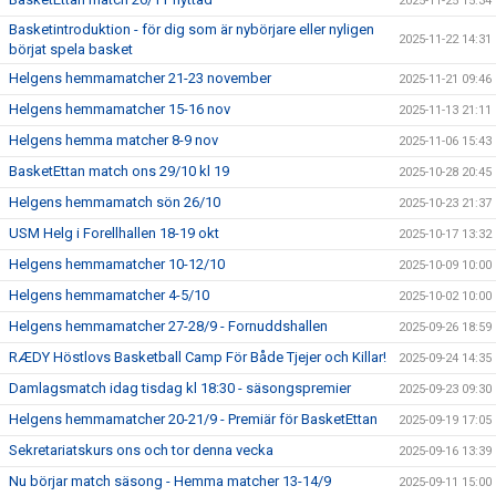
2025-11-25 15:34
Basketintroduktion - för dig som är nybörjare eller nyligen
2025-11-22 14:31
börjat spela basket
Helgens hemmamatcher 21-23 november
2025-11-21 09:46
Helgens hemmamatcher 15-16 nov
2025-11-13 21:11
Helgens hemma matcher 8-9 nov
2025-11-06 15:43
BasketEttan match ons 29/10 kl 19
2025-10-28 20:45
Helgens hemmamatch sön 26/10
2025-10-23 21:37
USM Helg i Forellhallen 18-19 okt
2025-10-17 13:32
Helgens hemmamatcher 10-12/10
2025-10-09 10:00
Helgens hemmamatcher 4-5/10
2025-10-02 10:00
Helgens hemmamatcher 27-28/9 - Fornuddshallen
2025-09-26 18:59
RÆDY Höstlovs Basketball Camp För Både Tjejer och Killar!
2025-09-24 14:35
Damlagsmatch idag tisdag kl 18:30 - säsongspremier
2025-09-23 09:30
Helgens hemmamatcher 20-21/9 - Premiär för BasketEttan
2025-09-19 17:05
Sekretariatskurs ons och tor denna vecka
2025-09-16 13:39
Nu börjar match säsong - Hemma matcher 13-14/9
2025-09-11 15:00