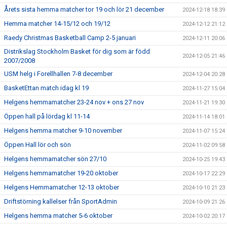
Årets sista hemma matcher tor 19 och lör 21 december
2024-12-18 18:39
Hemma matcher 14-15/12 och 19/12
2024-12-12 21:12
Raedy Christmas Basketball Camp 2-5 januari
2024-12-11 20:06
Distrikslag Stockholm Basket för dig som är född
2024-12-05 21:46
2007/2008
USM helg i Forellhallen 7-8 december
2024-12-04 20:28
BasketEttan match idag kl 19
2024-11-27 15:04
Helgens hemmamatcher 23-24 nov + ons 27 nov
2024-11-21 19:30
Öppen hall på lördag kl 11-14
2024-11-14 18:01
Helgens hemma matcher 9-10 november
2024-11-07 15:24
Öppen Hall lör och sön
2024-11-02 09:58
Helgens hemmamatcher sön 27/10
2024-10-25 19:43
Helgens hemmamatcher 19-20 oktober
2024-10-17 22:29
Helgens Hemmamatcher 12-13 oktober
2024-10-10 21:23
Driftstörning kallelser från SportAdmin
2024-10-09 21:26
Helgens hemma matcher 5-6 oktober
2024-10-02 20:17