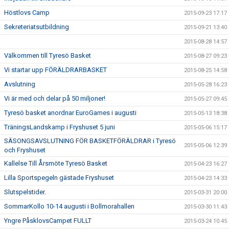
Höstlovs Camp
2015-09-23 17:17
Sekreteriatsutbildning
2015-09-21 13:40
2015-08-28 14:57
Välkommen till Tyresö Basket
2015-08-27 09:23
Vi startar upp FÖRÄLDRARBASKET
2015-08-25 14:58
Avslutning
2015-05-28 16:23
Vi är med och delar på 50 miljoner!
2015-05-27 09:45
Tyresö basket anordnar EuroGames i augusti
2015-05-13 18:38
TräningsLandskamp i Fryshuset 5 juni
2015-05-06 15:17
SÄSONGSAVSLUTNING FÖR BASKETFÖRÄLDRAR i Tyresö
2015-05-06 12:39
och Fryshuset
Kallelse Till Årsmöte Tyresö Basket
2015-04-23 16:27
Lilla Sportspegeln gästade Fryshuset
2015-04-23 14:33
Slutspelstider.
2015-03-31 20:00
SommarKollo 10-14 augusti i Bollmorahallen
2015-03-30 11:43
Yngre PåsklovsCampet FULLT
2015-03-24 10:45