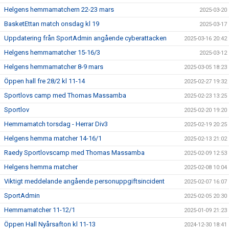
Helgens hemmamatchern 22-23 mars
2025-03-20
BasketEttan match onsdag kl 19
2025-03-17
Uppdatering från SportAdmin angående cyberattacken
2025-03-16 20:42
Helgens hemmamatcher 15-16/3
2025-03-12
Helgens hemmamatcher 8-9 mars
2025-03-05 18:23
Öppen hall fre 28/2 kl 11-14
2025-02-27 19:32
Sportlovs camp med Thomas Massamba
2025-02-23 13:25
Sportlov
2025-02-20 19:20
Hemmamatch torsdag - Herrar Div3
2025-02-19 20:25
Helgens hemma matcher 14-16/1
2025-02-13 21:02
Raedy Sportlovscamp med Thomas Massamba
2025-02-09 12:53
Helgens hemma matcher
2025-02-08 10:04
Viktigt meddelande angående personuppgiftsincident
2025-02-07 16:07
SportAdmin
2025-02-05 20:30
Hemmamatcher 11-12/1
2025-01-09 21:23
Öppen Hall Nyårsafton kl 11-13
2024-12-30 18:41