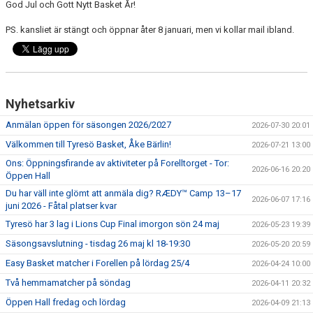
God Jul och Gott Nytt Basket År!
PS. kansliet är stängt och öppnar åter 8 januari, men vi kollar mail ibland.
Nyhetsarkiv
Anmälan öppen för säsongen 2026/2027
2026-07-30 20:01
Välkommen till Tyresö Basket, Åke Bärlin!
2026-07-21 13:00
Ons: Öppningsfirande av aktiviteter på Forelltorget - Tor:
2026-06-16 20:20
Öppen Hall
Du har väll inte glömt att anmäla dig? RÆDY™ Camp 13–17
2026-06-07 17:16
juni 2026 - Fåtal platser kvar
Tyresö har 3 lag i Lions Cup Final imorgon sön 24 maj
2026-05-23 19:39
Säsongsavslutning - tisdag 26 maj kl 18-19:30
2026-05-20 20:59
Easy Basket matcher i Forellen på lördag 25/4
2026-04-24 10:00
Två hemmamatcher på söndag
2026-04-11 20:32
Öppen Hall fredag och lördag
2026-04-09 21:13