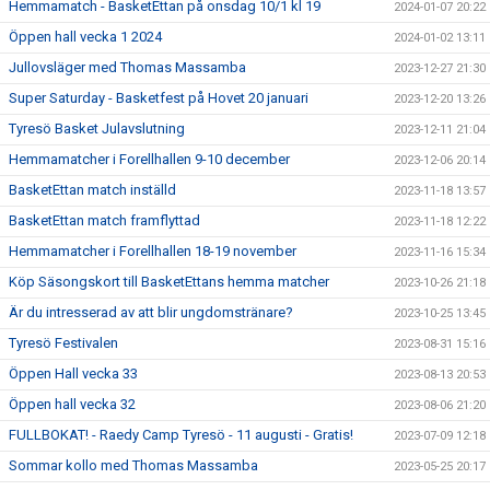
Hemmamatch - BasketEttan på onsdag 10/1 kl 19
2024-01-07 20:22
Öppen hall vecka 1 2024
2024-01-02 13:11
Jullovsläger med Thomas Massamba
2023-12-27 21:30
Super Saturday - Basketfest på Hovet 20 januari
2023-12-20 13:26
Tyresö Basket Julavslutning
2023-12-11 21:04
Hemmamatcher i Forellhallen 9-10 december
2023-12-06 20:14
BasketEttan match inställd
2023-11-18 13:57
BasketEttan match framflyttad
2023-11-18 12:22
Hemmamatcher i Forellhallen 18-19 november
2023-11-16 15:34
Köp Säsongskort till BasketEttans hemma matcher
2023-10-26 21:18
Är du intresserad av att blir ungdomstränare?
2023-10-25 13:45
Tyresö Festivalen
2023-08-31 15:16
Öppen Hall vecka 33
2023-08-13 20:53
Öppen hall vecka 32
2023-08-06 21:20
FULLBOKAT! - Raedy Camp Tyresö - 11 augusti - Gratis!
2023-07-09 12:18
Sommar kollo med Thomas Massamba
2023-05-25 20:17