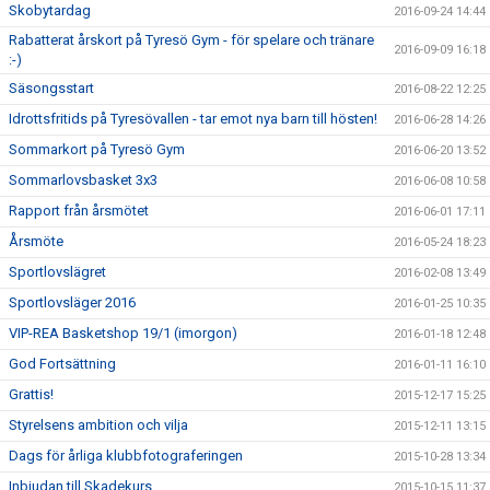
Skobytardag
2016-09-24 14:44
Rabatterat årskort på Tyresö Gym - för spelare och tränare
2016-09-09 16:18
:-)
Säsongsstart
2016-08-22 12:25
Idrottsfritids på Tyresövallen - tar emot nya barn till hösten!
2016-06-28 14:26
Sommarkort på Tyresö Gym
2016-06-20 13:52
Sommarlovsbasket 3x3
2016-06-08 10:58
Rapport från årsmötet
2016-06-01 17:11
Årsmöte
2016-05-24 18:23
Sportlovslägret
2016-02-08 13:49
Sportlovsläger 2016
2016-01-25 10:35
VIP-REA Basketshop 19/1 (imorgon)
2016-01-18 12:48
God Fortsättning
2016-01-11 16:10
Grattis!
2015-12-17 15:25
Styrelsens ambition och vilja
2015-12-11 13:15
Dags för årliga klubbfotograferingen
2015-10-28 13:34
Inbjudan till Skadekurs
2015-10-15 11:37