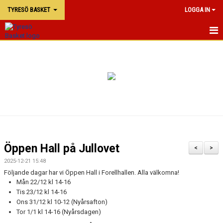
TYRESÖ BASKET
LOGGA IN
TYRESÖ BASKET
NYHETER
MATCHER
KALENDER
KONTAKTA OSS
Öppen Hall på Jullovet
<
>
DOKUMENT
2025-12-21 15:48
Följande dagar har vi Öppen Hall i Forellhallen. Alla välkomna!
Mån 22/12 kl 14-16
Tis 23/12 kl 14-16
Ons 31/12 kl 10-12 (Nyårsafton)
Tor 1/1 kl 14-16 (Nyårsdagen)