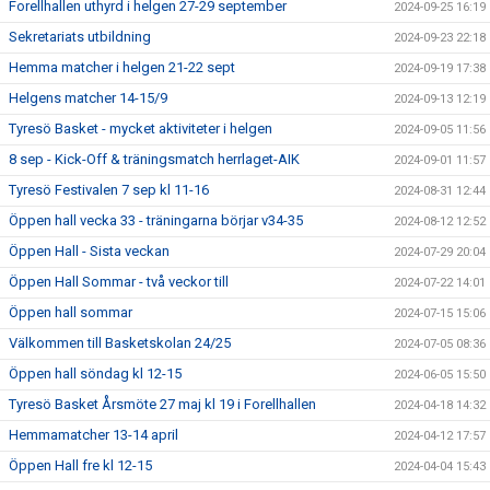
Forellhallen uthyrd i helgen 27-29 september
2024-09-25 16:19
Sekretariats utbildning
2024-09-23 22:18
Hemma matcher i helgen 21-22 sept
2024-09-19 17:38
Helgens matcher 14-15/9
2024-09-13 12:19
Tyresö Basket - mycket aktiviteter i helgen
2024-09-05 11:56
8 sep - Kick-Off & träningsmatch herrlaget-AIK
2024-09-01 11:57
Tyresö Festivalen 7 sep kl 11-16
2024-08-31 12:44
Öppen hall vecka 33 - träningarna börjar v34-35
2024-08-12 12:52
Öppen Hall - Sista veckan
2024-07-29 20:04
Öppen Hall Sommar - två veckor till
2024-07-22 14:01
Öppen hall sommar
2024-07-15 15:06
Välkommen till Basketskolan 24/25
2024-07-05 08:36
Öppen hall söndag kl 12-15
2024-06-05 15:50
Tyresö Basket Årsmöte 27 maj kl 19 i Forellhallen
2024-04-18 14:32
Hemmamatcher 13-14 april
2024-04-12 17:57
Öppen Hall fre kl 12-15
2024-04-04 15:43