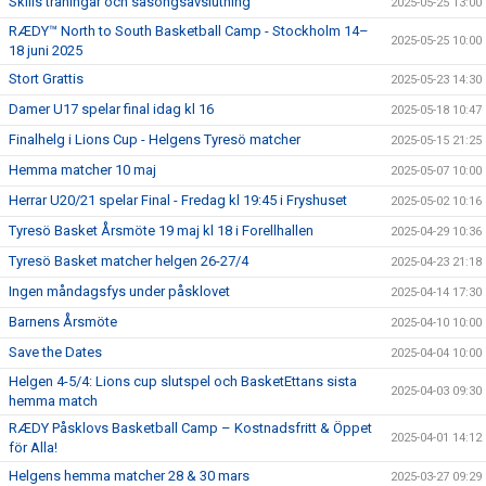
Skills träningar och säsongsavslutning
2025-05-25 13:00
RÆDY™ North to South Basketball Camp - Stockholm 14–
2025-05-25 10:00
18 juni 2025
Stort Grattis
2025-05-23 14:30
Damer U17 spelar final idag kl 16
2025-05-18 10:47
Finalhelg i Lions Cup - Helgens Tyresö matcher
2025-05-15 21:25
Hemma matcher 10 maj
2025-05-07 10:00
Herrar U20/21 spelar Final - Fredag kl 19:45 i Fryshuset
2025-05-02 10:16
Tyresö Basket Årsmöte 19 maj kl 18 i Forellhallen
2025-04-29 10:36
Tyresö Basket matcher helgen 26-27/4
2025-04-23 21:18
Ingen måndagsfys under påsklovet
2025-04-14 17:30
Barnens Årsmöte
2025-04-10 10:00
Save the Dates
2025-04-04 10:00
Helgen 4-5/4: Lions cup slutspel och BasketEttans sista
2025-04-03 09:30
hemma match
RÆDY Påsklovs Basketball Camp – Kostnadsfritt & Öppet
2025-04-01 14:12
för Alla!
Helgens hemma matcher 28 & 30 mars
2025-03-27 09:29