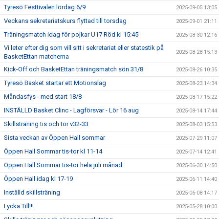
Tyresö Festtivalen lördag 6/9
2025-09-05 13:05
Veckans sekretariatskurs flyttad till torsdag
2025-09-01 21:11
Träningsmatch idag för pojkar U17 Röd kl 15:45
2025-08-30 12:16
Vi leter efter dig som vill sitt i sekretariat eller statestik på
2025-08-28 15:13
BasketEttan matcherna
Kick-Off och BasketEttan träningsmatch sön 31/8
2025-08-26 10:35
Tyresö Basket startar ett Motionslag
2025-08-23 14:34
Måndasfys - med start 18/8
2025-08-17 15:22
INSTÄLLD Basket Clinc - Lagförsvar - Lör 16 aug
2025-08-14 17:44
Skillsträning tis och tor v32-33
2025-08-03 15:53
Sista veckan av Öppen Hall sommar
2025-07-29 11:07
Öppen Hall Sommar tis-tor kl 11-14
2025-07-14 12:41
Öppen Hall Sommar tis-tor hela juli månad
2025-06-30 14:50
Öppen Hall idag kl 17-19
2025-06-11 14:40
Inställd skillsträning
2025-06-08 14:17
Lycka Till!!!
2025-05-28 10:00