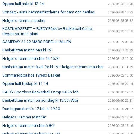
Öppen hall mån kl 12-14
2026-04-05 16:08
Söndag - sista hemmamatcherna för dam och herrlag
2026-03-28 13:52
Helgens hemma matcher
2026-03-28 08:32
KOSTNADSFRITT – RÆDY Påsklov Basketball Camp -
2026-03-23 19:13
Begränsat med plats
GAMEDAY 21-22 MARS FORELLHALLEN
2026-03-19 08:30
BasketEttan match ons kl 19
2026-03-17 20:39
Helgens hemmamatcher 14-15/3
2026-03-12 10:00
BasketEttan match ikväl fre kl 19 + helgens hemmamatcher
2026-03-06 11:39
Sommarjobba hos Tyresö Basket
2026-03-02 10:00
Öppen hall fredag kl 11-14
2026-02-26 22:14
RÆDY Sportlovs Basketball Camp 24-26 feb
2026-02-23 12:17
BasketEttan match på söndag kl 13:30 i Älta
2026-02-20 20:41
Damlagsmatch tis 17 feb kl 19:30
2026-02-16 21:27
Helgens Hemma matcher
2026-02-13 18:20
Helgens hemmamatcher 6-8/2
2026-02-05 15:16
Helgens hemmamatcher 31/1-1/2