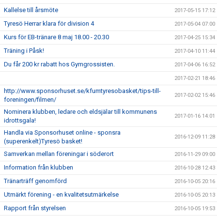
Kallelse till årsmöte
2017-05-15 17:12
Tyresö Herrar klara för division 4
2017-05-04 07:00
Kurs för EB-tränare 8 maj 18.00 - 20.30
2017-04-25 15:34
Träning i Påsk!
2017-04-10 11:44
Du får 200 kr rabatt hos Gymgrossisten.
2017-04-06 16:52
2017-02-21 18:46
http://www.sponsorhuset.se/kfumtyresobasket/tips-till-
2017-02-02 15:46
foreningen/filmen/
Nominera klubben, ledare och eldsjälar till kommunens
2017-01-16 14:01
idrottsgala!
Handla via Sponsorhuset online - sponsra
2016-12-09 11:28
(superenkelt)Tyresö basket!
Samverkan mellan föreningar i söderort
2016-11-29 09:00
Information från klubben
2016-10-28 12:43
Tränarträff genomförd
2016-10-05 20:16
Utmärkt förening - en kvalitetsutmärkelse
2016-10-05 20:13
Rapport från styrelsen
2016-10-05 19:53