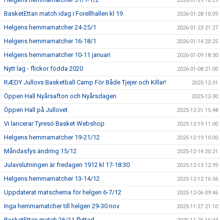
2026-01-29 18:29
BasketEttan match idag i Forellhallen kl 19
2026-01-28 10:09
Helgens hemmamatcher 24-25/1
2026-01-23 21:27
Helgens hemmamatcher 16-18/1
2026-01-14 20:25
Helgens hemmamatcher 10-11 januari
2026-01-09 18:30
Nytt lag - flickor födda 2020
2026-01-08 21:00
RÆDY Jullovs Basketball Camp För Både Tjejer och Killar!
2025-12-31
Öppen Hall Nyårsafton och Nyårsdagen
2025-12-30
Öppen Hall på Jullovet
2025-12-21 15:48
Vi lancerar Tyresö Basket Webshop
2025-12-19 11:00
Helgens hemmamatcher 19-21/12
2025-12-19 10:00
Måndasfys ändring 15/12
2025-12-14 20:21
Julavslutningen är fredagen 1912 kl 17-18:30
2025-12-13 12:39
Helgens hemmamatcher 13-14/12
2025-12-12 16:56
Uppdaterat matschema för helgen 6-7/12
2025-12-06 09:46
Inga hemmamatcher till helgen 29-30 nov
2025-11-27 21:10
BasketEttan match 26/11 flyttad