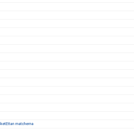
 BasketEttan matcherna