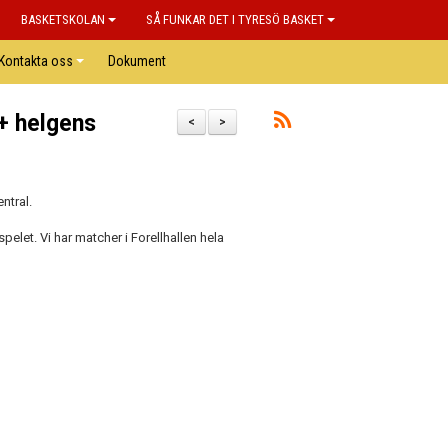
BASKETSKOLAN
SÅ FUNKAR DET I TYRESÖ BASKET
Kontakta oss
Dokument
 + helgens
<
>
entral.
let. Vi har matcher i Forellhallen hela