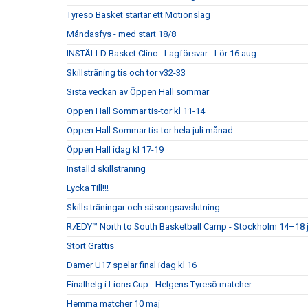
Tyresö Basket startar ett Motionslag
Måndasfys - med start 18/8
INSTÄLLD Basket Clinc - Lagförsvar - Lör 16 aug
Skillsträning tis och tor v32-33
Sista veckan av Öppen Hall sommar
Öppen Hall Sommar tis-tor kl 11-14
Öppen Hall Sommar tis-tor hela juli månad
Öppen Hall idag kl 17-19
Inställd skillsträning
Lycka Till!!!
Skills träningar och säsongsavslutning
RÆDY™ North to South Basketball Camp - Stockholm 14–18 j
Stort Grattis
Damer U17 spelar final idag kl 16
Finalhelg i Lions Cup - Helgens Tyresö matcher
Hemma matcher 10 maj