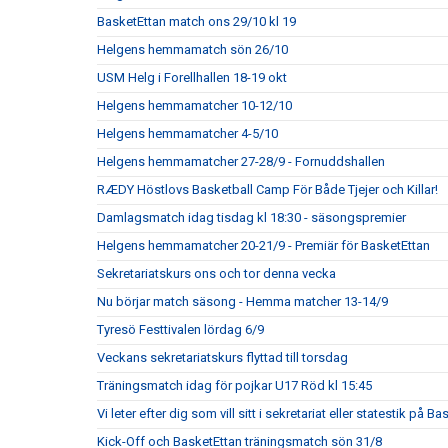
BasketEttan match ons 29/10 kl 19
Helgens hemmamatch sön 26/10
USM Helg i Forellhallen 18-19 okt
Helgens hemmamatcher 10-12/10
Helgens hemmamatcher 4-5/10
Helgens hemmamatcher 27-28/9 - Fornuddshallen
RÆDY Höstlovs Basketball Camp För Både Tjejer och Killar!
Damlagsmatch idag tisdag kl 18:30 - säsongspremier
Helgens hemmamatcher 20-21/9 - Premiär för BasketEttan
Sekretariatskurs ons och tor denna vecka
Nu börjar match säsong - Hemma matcher 13-14/9
Tyresö Festtivalen lördag 6/9
Veckans sekretariatskurs flyttad till torsdag
Träningsmatch idag för pojkar U17 Röd kl 15:45
Vi leter efter dig som vill sitt i sekretariat eller statestik på
Kick-Off och BasketEttan träningsmatch sön 31/8