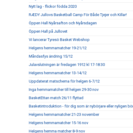
Nytt lag - flickor födda 2020
RÆDY Jullovs Basketball Camp För Både Tjejer och Killar!
Öppen Hall Nyårsafton och Nyårsdagen
Öppen Hall på Jullovet
Vi lancerar Tyresö Basket Webshop
Helgens hemmamatcher 19-21/12
Måndasfys ändring 15/12
Julavslutningen är fredagen 1912 kl 17-18:30
Helgens hemmamatcher 13-14/12
Uppdaterat matschema för helgen 6-7/12
Inga hemmamatcher till helgen 29-30 nov
BasketEttan match 26/11 flyttad
Basketintroduktion - för dig som är nybörjare eller nyligen bö
Helgens hemmamatcher 21-23 november
Helgens hemmamatcher 15-16 nov
Helgens hemma matcher 8-9 nov