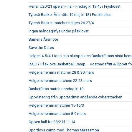
Herrar U20/21 spelar Final - Fredag kl 19:45 i Fryshuset
Tyresö Basket Årsmöte 19 maj kl 18 i Forellhallen
Tyresö Basket matcher helgen 26-27/4
Ingen måndagsfys under påsklovet
Barnens Årsmöte
Save the Dates
Helgen 4-5/4: Lions cup slutspel och BasketEttans sista h
RÆDY Påsklovs Basketball Camp – Kostnadsfritt & Öppet för
Helgens hemma matcher 28 & 30 mars
Helgens hemmamatchern 22-23 mars
BasketEttan match onsdag kl 19
Uppdatering från SportAdmin angående cyberattacken
Helgens hemmamatcher 15-16/3
Helgens hemmamatcher 8-9 mars
Öppen hall fre 28/2 kl 11-14
Sportlovs camp med Thomas Massamba