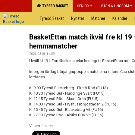
TYRESÖ BASKET
SENIOR
BARN & UNGDOM
Tyresö Basket
Nyheter
Matcher
Kalender
BasketEttan match ikväl fre kl 19
hemmamatcher
2026-03-06 11:39
I kväll kl 19 i Forellhallen spelar herrlaget i BasketEttan mot C
Imorgon lördag börjar gruppspelsmatcherna i Lions Cup slutspe
lördagen.
Kl 9:00 Tyresö Blackeberg - Ekerö Röd (FU13)
Kl 10:30 Tyresö Gul - Huddinge Svart (FU15)
Kl 12:15 Tyresö Röd - Skuru Grön (FU15)
Kl 14:00 Tyresö Gul - Fryshuset Sjöstaden 2 (PU15)
Kl 15:45 Tyresö Gul - Blackeberg Vit (FU16)
Kl 17:30 Tyresö Röd - Alviks BBK Vit (FU16)
Vi ses i hallen!