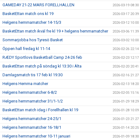
GAMEDAY 21-22 MARS FORELLHALLEN
2026-03-19 08:30
BasketEttan match ons kl 19
2026-03-17 20:39
Helgens hemmamatcher 14-15/3
2026-03-12 10:00
BasketEttan match ikväl fre kl 19 + helgens hemmamatcher
2026-03-06 11:39
Sommarjobba hos Tyresö Basket
2026-03-02 10:00
Öppen hall fredag kl 11-14
2026-02-26 22:14
RÆDY Sportlovs Basketball Camp 24-26 feb
2026-02-23 12:17
BasketEttan match på söndag kl 13:30 i Älta
2026-02-20 20:41
Damlagsmatch tis 17 feb kl 19:30
2026-02-16 21:27
Helgens Hemma matcher
2026-02-13 18:20
Helgens hemmamatcher 6-8/2
2026-02-05 15:16
Helgens hemmamatcher 31/1-1/2
2026-01-29 18:29
BasketEttan match idag i Forellhallen kl 19
2026-01-28 10:09
Helgens hemmamatcher 24-25/1
2026-01-23 21:27
Helgens hemmamatcher 16-18/1
2026-01-14 20:25
Helgens hemmamatcher 10-11 januari
2026-01-09 18:30