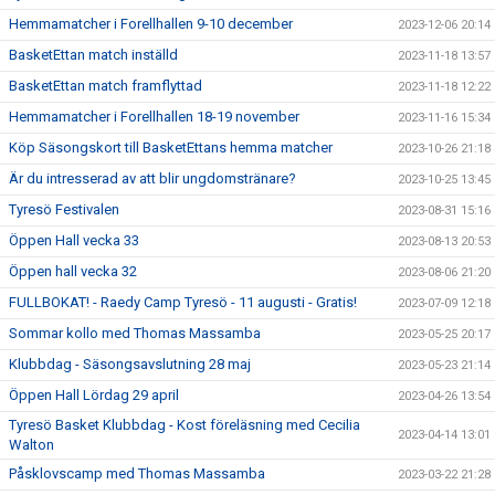
Hemmamatcher i Forellhallen 9-10 december
2023-12-06 20:14
BasketEttan match inställd
2023-11-18 13:57
BasketEttan match framflyttad
2023-11-18 12:22
Hemmamatcher i Forellhallen 18-19 november
2023-11-16 15:34
Köp Säsongskort till BasketEttans hemma matcher
2023-10-26 21:18
Är du intresserad av att blir ungdomstränare?
2023-10-25 13:45
Tyresö Festivalen
2023-08-31 15:16
Öppen Hall vecka 33
2023-08-13 20:53
Öppen hall vecka 32
2023-08-06 21:20
FULLBOKAT! - Raedy Camp Tyresö - 11 augusti - Gratis!
2023-07-09 12:18
Sommar kollo med Thomas Massamba
2023-05-25 20:17
Klubbdag - Säsongsavslutning 28 maj
2023-05-23 21:14
Öppen Hall Lördag 29 april
2023-04-26 13:54
Tyresö Basket Klubbdag - Kost föreläsning med Cecilia
2023-04-14 13:01
Walton
Påsklovscamp med Thomas Massamba
2023-03-22 21:28