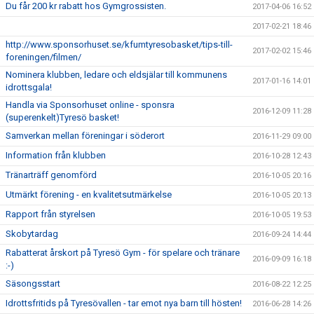
Du får 200 kr rabatt hos Gymgrossisten.
2017-04-06 16:52
2017-02-21 18:46
http://www.sponsorhuset.se/kfumtyresobasket/tips-till-
2017-02-02 15:46
foreningen/filmen/
Nominera klubben, ledare och eldsjälar till kommunens
2017-01-16 14:01
idrottsgala!
Handla via Sponsorhuset online - sponsra
2016-12-09 11:28
(superenkelt)Tyresö basket!
Samverkan mellan föreningar i söderort
2016-11-29 09:00
Information från klubben
2016-10-28 12:43
Tränarträff genomförd
2016-10-05 20:16
Utmärkt förening - en kvalitetsutmärkelse
2016-10-05 20:13
Rapport från styrelsen
2016-10-05 19:53
Skobytardag
2016-09-24 14:44
Rabatterat årskort på Tyresö Gym - för spelare och tränare
2016-09-09 16:18
:-)
Säsongsstart
2016-08-22 12:25
Idrottsfritids på Tyresövallen - tar emot nya barn till hösten!
2016-06-28 14:26