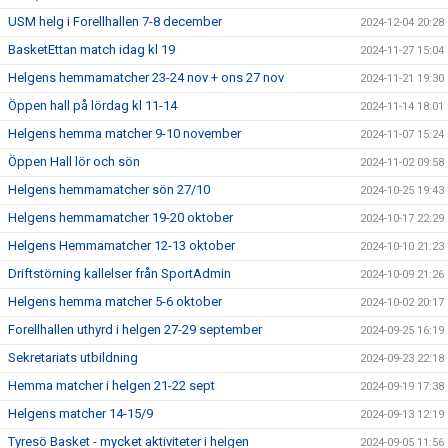
USM helg i Forellhallen 7-8 december
2024-12-04 20:28
BasketEttan match idag kl 19
2024-11-27 15:04
Helgens hemmamatcher 23-24 nov + ons 27 nov
2024-11-21 19:30
Öppen hall på lördag kl 11-14
2024-11-14 18:01
Helgens hemma matcher 9-10 november
2024-11-07 15:24
Öppen Hall lör och sön
2024-11-02 09:58
Helgens hemmamatcher sön 27/10
2024-10-25 19:43
Helgens hemmamatcher 19-20 oktober
2024-10-17 22:29
Helgens Hemmamatcher 12-13 oktober
2024-10-10 21:23
Driftstörning kallelser från SportAdmin
2024-10-09 21:26
Helgens hemma matcher 5-6 oktober
2024-10-02 20:17
Forellhallen uthyrd i helgen 27-29 september
2024-09-25 16:19
Sekretariats utbildning
2024-09-23 22:18
Hemma matcher i helgen 21-22 sept
2024-09-19 17:38
Helgens matcher 14-15/9
2024-09-13 12:19
Tyresö Basket - mycket aktiviteter i helgen
2024-09-05 11:56