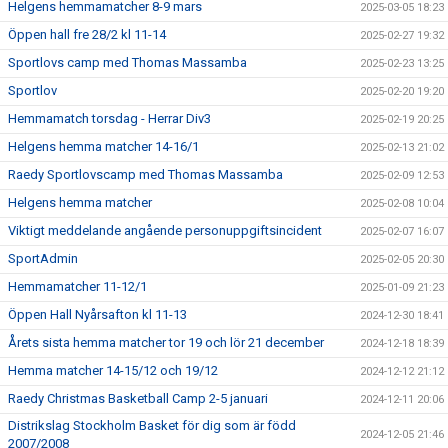
Helgens hemmamatcher 8-9 mars
2025-03-05 18:23
Öppen hall fre 28/2 kl 11-14
2025-02-27 19:32
Sportlovs camp med Thomas Massamba
2025-02-23 13:25
Sportlov
2025-02-20 19:20
Hemmamatch torsdag - Herrar Div3
2025-02-19 20:25
Helgens hemma matcher 14-16/1
2025-02-13 21:02
Raedy Sportlovscamp med Thomas Massamba
2025-02-09 12:53
Helgens hemma matcher
2025-02-08 10:04
Viktigt meddelande angående personuppgiftsincident
2025-02-07 16:07
SportAdmin
2025-02-05 20:30
Hemmamatcher 11-12/1
2025-01-09 21:23
Öppen Hall Nyårsafton kl 11-13
2024-12-30 18:41
Årets sista hemma matcher tor 19 och lör 21 december
2024-12-18 18:39
Hemma matcher 14-15/12 och 19/12
2024-12-12 21:12
Raedy Christmas Basketball Camp 2-5 januari
2024-12-11 20:06
Distrikslag Stockholm Basket för dig som är född
2024-12-05 21:46
2007/2008