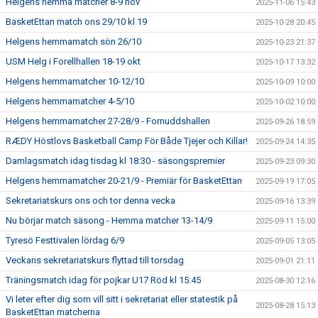
Helgens hemma matcher 8-9 nov
2025-11-06 15:43
BasketEttan match ons 29/10 kl 19
2025-10-28 20:45
Helgens hemmamatch sön 26/10
2025-10-23 21:37
USM Helg i Forellhallen 18-19 okt
2025-10-17 13:32
Helgens hemmamatcher 10-12/10
2025-10-09 10:00
Helgens hemmamatcher 4-5/10
2025-10-02 10:00
Helgens hemmamatcher 27-28/9 - Fornuddshallen
2025-09-26 18:59
RÆDY Höstlovs Basketball Camp För Både Tjejer och Killar!
2025-09-24 14:35
Damlagsmatch idag tisdag kl 18:30 - säsongspremier
2025-09-23 09:30
Helgens hemmamatcher 20-21/9 - Premiär för BasketEttan
2025-09-19 17:05
Sekretariatskurs ons och tor denna vecka
2025-09-16 13:39
Nu börjar match säsong - Hemma matcher 13-14/9
2025-09-11 15:00
Tyresö Festtivalen lördag 6/9
2025-09-05 13:05
Veckans sekretariatskurs flyttad till torsdag
2025-09-01 21:11
Träningsmatch idag för pojkar U17 Röd kl 15:45
2025-08-30 12:16
Vi leter efter dig som vill sitt i sekretariat eller statestik på
2025-08-28 15:13
BasketEttan matcherna