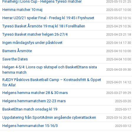
Finalhelg i Lions Cup - Helgens Tyresö matcher
2025-05-15 21:25
Hemma matcher 10 maj
2025-05-07 10:00
Herrar U20/21 spelar Final - Fredag kl 19:45 i Fryshuset
2025-05-02 10:16
Tyresö Basket Årsmöte 19 maj kl 18 i Forellhallen
2025-04-29 10:36
Tyresö Basket matcher helgen 26-27/4
2025-04-23 21:18
Ingen måndagsfys under påsklovet
2025-04-14 17:30
Barnens Årsmöte
2025-04-10 10:00
Save the Dates
2025-04-04 10:00
Helgen 4-5/4: Lions cup slutspel och BasketEttans sista
2025-04-03 09:30
hemma match
RÆDY Påsklovs Basketball Camp – Kostnadsfritt & Öppet
2025-04-01 14:12
för Alla!
Helgens hemma matcher 28 & 30 mars
2025-03-27 09:29
Helgens hemmamatchern 22-23 mars
2025-03-20
BasketEttan match onsdag kl 19
2025-03-17
Uppdatering från SportAdmin angående cyberattacken
2025-03-16 20:42
Helgens hemmamatcher 15-16/3
2025-03-12