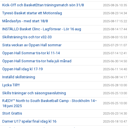
Kick-Off och BasketEttan träningsmatch sön 31/8
2025-08-26 10:35
Tyresö Basket startar ett Motionslag
2025-08-23 14:34
Måndasfys - med start 18/8
2025-08-17 15:22
INSTÄLLD Basket Clinc - Lagförsvar - Lör 16 aug
2025-08-14 17:44
Skillsträning tis och tor v32-33
2025-08-03 15:53
Sista veckan av Öppen Hall sommar
2025-07-29 11:07
Öppen Hall Sommar tis-tor kl 11-14
2025-07-14 12:41
Öppen Hall Sommar tis-tor hela juli månad
2025-06-30 14:50
Öppen Hall idag kl 17-19
2025-06-11 14:40
Inställd skillsträning
2025-06-08 14:17
Lycka Till!!!
2025-05-28 10:00
Skills träningar och säsongsavslutning
2025-05-25 13:00
RÆDY™ North to South Basketball Camp - Stockholm 14–
2025-05-25 10:00
18 juni 2025
Stort Grattis
2025-05-23 14:30
Damer U17 spelar final idag kl 16
2025-05-18 10:47