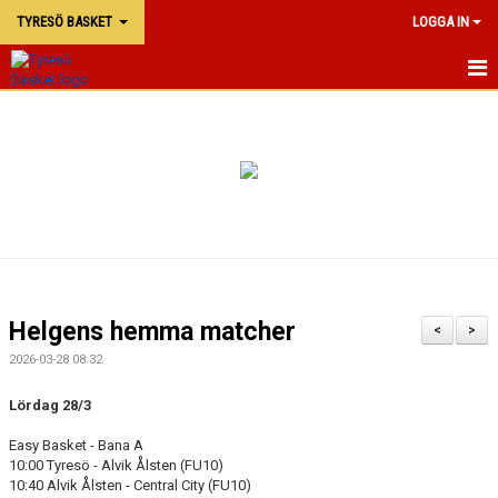
TYRESÖ BASKET
LOGGA IN
TYRESÖ BASKET
NYHETER
MATCHER
KALENDER
KONTAKTA OSS
Helgens hemma matcher
<
>
DOKUMENT
2026-03-28 08:32
Lördag 28/3
Easy Basket - Bana A
10:00 Tyresö - Alvik Ålsten (FU10)
10:40 Alvik Ålsten - Central City (FU10)