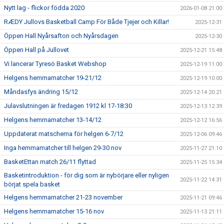
Nytt lag - flickor födda 2020
2026-01-08 21:00
RÆDY Jullovs Basketball Camp För Både Tjejer och Killar!
2025-12-31
Öppen Hall Nyårsafton och Nyårsdagen
2025-12-30
Öppen Hall på Jullovet
2025-12-21 15:48
Vi lancerar Tyresö Basket Webshop
2025-12-19 11:00
Helgens hemmamatcher 19-21/12
2025-12-19 10:00
Måndasfys ändring 15/12
2025-12-14 20:21
Julavslutningen är fredagen 1912 kl 17-18:30
2025-12-13 12:39
Helgens hemmamatcher 13-14/12
2025-12-12 16:56
Uppdaterat matschema för helgen 6-7/12
2025-12-06 09:46
Inga hemmamatcher till helgen 29-30 nov
2025-11-27 21:10
BasketEttan match 26/11 flyttad
2025-11-25 15:34
Basketintroduktion - för dig som är nybörjare eller nyligen
2025-11-22 14:31
börjat spela basket
Helgens hemmamatcher 21-23 november
2025-11-21 09:46
Helgens hemmamatcher 15-16 nov
2025-11-13 21:11