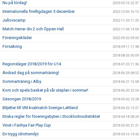
Nu på lördag!
2023-02-16 22:37
Internationella frivilligdagen 5 december
2022-12-05 16:15
Jullovscamp
2022-11-29 11:25
Match Herrar div 2 och Öppen Hall
2022-11-04 14:04
Föreningskläder
2022-09-20 09:00
Försäkring
2018-09-11 11:38
2018-08-26 00:09
Regionsläger 2018/2019 för U14
2018-07-25 11:36
Ändrad dag på sommarträning!
2018-06-29 08:52
Sommarträning i Alby
2018-06-21 15:58
Kom och spela basket på vår uteplan i sommar!
2018-06-20 22:54
Säsongen 2018/2019
2018-05-02 10:28
Biljetter till VM-kvalmatch Sverige-Lettland
2018-04-25 13:27
Etiska regler för föreningsbyten i Stockholmsdistriktet
2018-04-18 08:24
Vinst i Farihya Fair Play Cup
2018-03-30 21:21
En trygg idrottsmiljö
2018-03-16 13:42