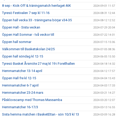
8 sep - Kick-Off & träningsmatch herrlaget-AIK
2024-09-01 11:57
Tyresö Festivalen 7 sep kl 11-16
2024-08-31 12:44
Öppen hall vecka 33 - träningarna börjar v34-35
2024-08-12 12:52
Öppen Hall - Sista veckan
2024-07-29 20:04
Öppen Hall Sommar - två veckor till
2024-07-22 14:01
Öppen hall sommar
2024-07-15 15:06
Välkommen till Basketskolan 24/25
2024-07-05 08:36
Öppen hall söndag kl 12-15
2024-06-05 15:50
Tyresö Basket Årsmöte 27 maj kl 19 i Forellhallen
2024-04-18 14:32
Hemmamatcher 13-14 april
2024-04-12 17:57
Öppen Hall fre kl 12-15
2024-04-04 15:43
Hemmamatcher 6-7 april
2024-04-03 17:33
Hemmamatcher 23-24 mars
2024-03-21 14:27
Påsklovscamp med Thomas Massamba
2024-03-20 12:07
Hemmamatcher 16-17/3
2024-03-13 16:55
Sista hemma matchen i BasketEttan - sön 10/3 kl 13
2024-03-09 16:28