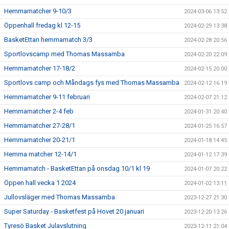
Hemmamatcher 9-10/3
2024-03-06 13:52
Öppenhall fredag kl 12-15
2024-02-29 13:38
BasketEttan hemmamatch 3/3
2024-02-28 20:56
Sportlovscamp med Thomas Massamba
2024-02-20 22:09
Hemmamatcher 17-18/2
2024-02-15 20:00
Sportlovs camp och Måndags fys med Thomas Massamba
2024-02-12 16:19
Hemmamatcher 9-11 februari
2024-02-07 21:12
Hemmamatcher 2-4 feb
2024-01-31 20:40
Hemmamatcher 27-28/1
2024-01-25 16:57
Hemmamatcher 20-21/1
2024-01-18 14:45
Hemma matcher 12-14/1
2024-01-12 17:39
Hemmamatch - BasketEttan på onsdag 10/1 kl 19
2024-01-07 20:22
Öppen hall vecka 1 2024
2024-01-02 13:11
Jullovsläger med Thomas Massamba
2023-12-27 21:30
Super Saturday - Basketfest på Hovet 20 januari
2023-12-20 13:26
Tyresö Basket Julavslutning
2023-12-11 21:04