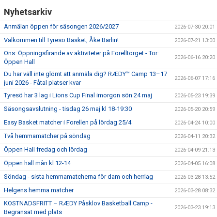
Nyhetsarkiv
Anmälan öppen för säsongen 2026/2027
2026-07-30 20:01
Välkommen till Tyresö Basket, Åke Bärlin!
2026-07-21 13:00
Ons: Öppningsfirande av aktiviteter på Forelltorget - Tor:
2026-06-16 20:20
Öppen Hall
Du har väll inte glömt att anmäla dig? RÆDY™ Camp 13–17
2026-06-07 17:16
juni 2026 - Fåtal platser kvar
Tyresö har 3 lag i Lions Cup Final imorgon sön 24 maj
2026-05-23 19:39
Säsongsavslutning - tisdag 26 maj kl 18-19:30
2026-05-20 20:59
Easy Basket matcher i Forellen på lördag 25/4
2026-04-24 10:00
Två hemmamatcher på söndag
2026-04-11 20:32
Öppen Hall fredag och lördag
2026-04-09 21:13
Öppen hall mån kl 12-14
2026-04-05 16:08
Söndag - sista hemmamatcherna för dam och herrlag
2026-03-28 13:52
Helgens hemma matcher
2026-03-28 08:32
KOSTNADSFRITT – RÆDY Påsklov Basketball Camp -
2026-03-23 19:13
Begränsat med plats