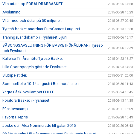
Vi startar upp FÖRÄLDRARBASKET
2015-08-25 14:58
Avslutning
2015-05-28 16:23
Vi är med och delar på 50 miljoner!
2015-05-27 09:45
Tyresö basket anordnar EuroGames i augusti
2015-05-13 18:38
TräningsLandskamp i Fryshuset 5 juni
2015-05-06 15:17
SÄSONGSAVSLUTNING FÖR BASKETFÖRÄLDRAR i Tyresö
2015-05-06 12:39
och Fryshuset
Kallelse Till Årsmöte Tyresö Basket
2015-04-23 16:27
Lilla Sportspegeln gästade Fryshuset
2015-04-23 14:33
Slutspelstider.
2015-03-31 20:00
SommarKollo 10-14 augusti i Bollmorahallen
2015-03-30 11:43
Yngre PåsklovsCampet FULLT
2015-03-24 10:45
FöräldrarBasket i Fryshuset
2015-03-13 14:35
Påsklovscamp
2015-03-11 13:09
Favorit i Repris
2015-02-28 15:43
Jocke och Alex Nominerade till galan 2015
2015-02-20 08:43
08 Stockholm HR går samman med Fryshusets basket