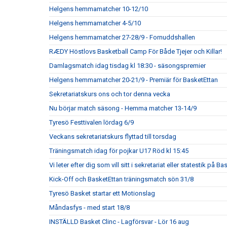
Helgens hemmamatcher 10-12/10
Helgens hemmamatcher 4-5/10
Helgens hemmamatcher 27-28/9 - Fornuddshallen
RÆDY Höstlovs Basketball Camp För Både Tjejer och Killar!
Damlagsmatch idag tisdag kl 18:30 - säsongspremier
Helgens hemmamatcher 20-21/9 - Premiär för BasketEttan
Sekretariatskurs ons och tor denna vecka
Nu börjar match säsong - Hemma matcher 13-14/9
Tyresö Festtivalen lördag 6/9
Veckans sekretariatskurs flyttad till torsdag
Träningsmatch idag för pojkar U17 Röd kl 15:45
Vi leter efter dig som vill sitt i sekretariat eller statestik på
Kick-Off och BasketEttan träningsmatch sön 31/8
Tyresö Basket startar ett Motionslag
Måndasfys - med start 18/8
INSTÄLLD Basket Clinc - Lagförsvar - Lör 16 aug