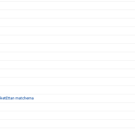
 BasketEttan matcherna