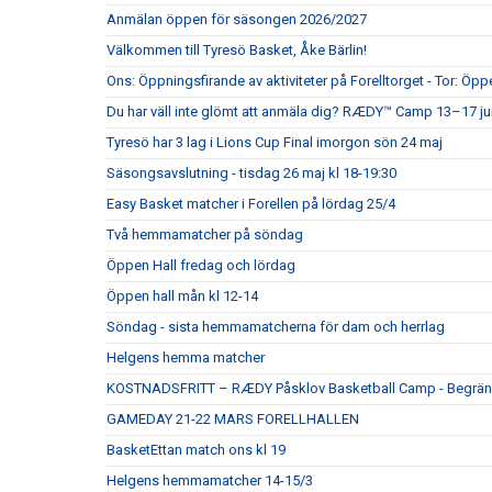
Anmälan öppen för säsongen 2026/2027
Välkommen till Tyresö Basket, Åke Bärlin!
Ons: Öppningsfirande av aktiviteter på Forelltorget - Tor: Öpp
Du har väll inte glömt att anmäla dig? RÆDY™ Camp 13–17 juni
Tyresö har 3 lag i Lions Cup Final imorgon sön 24 maj
Säsongsavslutning - tisdag 26 maj kl 18-19:30
Easy Basket matcher i Forellen på lördag 25/4
Två hemmamatcher på söndag
Öppen Hall fredag och lördag
Öppen hall mån kl 12-14
Söndag - sista hemmamatcherna för dam och herrlag
Helgens hemma matcher
KOSTNADSFRITT – RÆDY Påsklov Basketball Camp - Begrän
GAMEDAY 21-22 MARS FORELLHALLEN
BasketEttan match ons kl 19
Helgens hemmamatcher 14-15/3