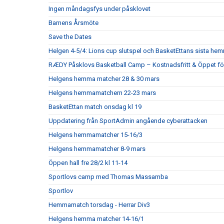
Ingen måndagsfys under påsklovet
Barnens Årsmöte
Save the Dates
Helgen 4-5/4: Lions cup slutspel och BasketEttans sista h
RÆDY Påsklovs Basketball Camp – Kostnadsfritt & Öppet för
Helgens hemma matcher 28 & 30 mars
Helgens hemmamatchern 22-23 mars
BasketEttan match onsdag kl 19
Uppdatering från SportAdmin angående cyberattacken
Helgens hemmamatcher 15-16/3
Helgens hemmamatcher 8-9 mars
Öppen hall fre 28/2 kl 11-14
Sportlovs camp med Thomas Massamba
Sportlov
Hemmamatch torsdag - Herrar Div3
Helgens hemma matcher 14-16/1