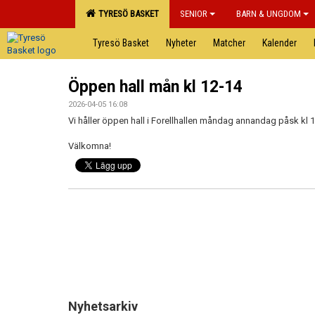
TYRESÖ BASKET
SENIOR
BARN & UNGDOM
Tyresö Basket
Nyheter
Matcher
Kalender
Öppen hall mån kl 12-14
2026-04-05 16:08
Vi håller öppen hall i Forellhallen måndag annandag påsk kl 1
Välkomna!
Nyhetsarkiv