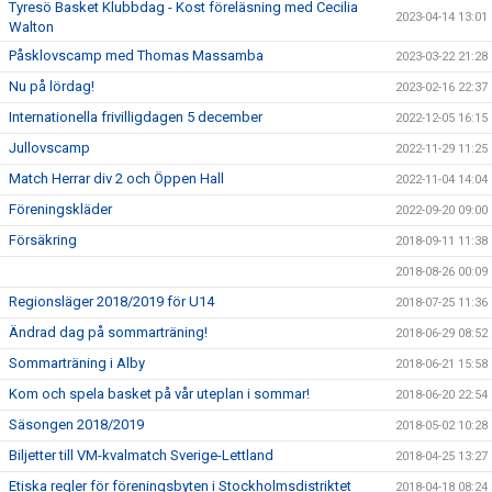
Tyresö Basket Klubbdag - Kost föreläsning med Cecilia
2023-04-14 13:01
Walton
Påsklovscamp med Thomas Massamba
2023-03-22 21:28
Nu på lördag!
2023-02-16 22:37
Internationella frivilligdagen 5 december
2022-12-05 16:15
Jullovscamp
2022-11-29 11:25
Match Herrar div 2 och Öppen Hall
2022-11-04 14:04
Föreningskläder
2022-09-20 09:00
Försäkring
2018-09-11 11:38
2018-08-26 00:09
Regionsläger 2018/2019 för U14
2018-07-25 11:36
Ändrad dag på sommarträning!
2018-06-29 08:52
Sommarträning i Alby
2018-06-21 15:58
Kom och spela basket på vår uteplan i sommar!
2018-06-20 22:54
Säsongen 2018/2019
2018-05-02 10:28
Biljetter till VM-kvalmatch Sverige-Lettland
2018-04-25 13:27
Etiska regler för föreningsbyten i Stockholmsdistriktet
2018-04-18 08:24