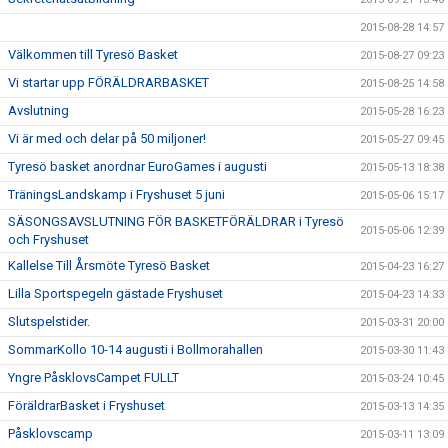
2015-08-28 14:57
Välkommen till Tyresö Basket
2015-08-27 09:23
Vi startar upp FÖRÄLDRARBASKET
2015-08-25 14:58
Avslutning
2015-05-28 16:23
Vi är med och delar på 50 miljoner!
2015-05-27 09:45
Tyresö basket anordnar EuroGames i augusti
2015-05-13 18:38
TräningsLandskamp i Fryshuset 5 juni
2015-05-06 15:17
SÄSONGSAVSLUTNING FÖR BASKETFÖRÄLDRAR i Tyresö
2015-05-06 12:39
och Fryshuset
Kallelse Till Årsmöte Tyresö Basket
2015-04-23 16:27
Lilla Sportspegeln gästade Fryshuset
2015-04-23 14:33
Slutspelstider.
2015-03-31 20:00
SommarKollo 10-14 augusti i Bollmorahallen
2015-03-30 11:43
Yngre PåsklovsCampet FULLT
2015-03-24 10:45
FöräldrarBasket i Fryshuset
2015-03-13 14:35
Påsklovscamp
2015-03-11 13:09