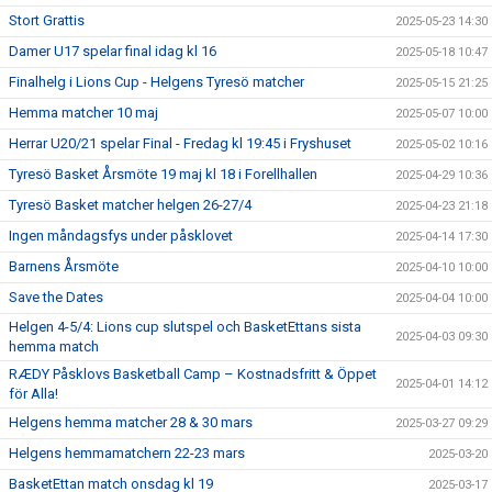
Stort Grattis
2025-05-23 14:30
Damer U17 spelar final idag kl 16
2025-05-18 10:47
Finalhelg i Lions Cup - Helgens Tyresö matcher
2025-05-15 21:25
Hemma matcher 10 maj
2025-05-07 10:00
Herrar U20/21 spelar Final - Fredag kl 19:45 i Fryshuset
2025-05-02 10:16
Tyresö Basket Årsmöte 19 maj kl 18 i Forellhallen
2025-04-29 10:36
Tyresö Basket matcher helgen 26-27/4
2025-04-23 21:18
Ingen måndagsfys under påsklovet
2025-04-14 17:30
Barnens Årsmöte
2025-04-10 10:00
Save the Dates
2025-04-04 10:00
Helgen 4-5/4: Lions cup slutspel och BasketEttans sista
2025-04-03 09:30
hemma match
RÆDY Påsklovs Basketball Camp – Kostnadsfritt & Öppet
2025-04-01 14:12
för Alla!
Helgens hemma matcher 28 & 30 mars
2025-03-27 09:29
Helgens hemmamatchern 22-23 mars
2025-03-20
BasketEttan match onsdag kl 19
2025-03-17