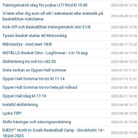
Träningsmatch idag för pojkar U17 Röd kl 15:45
2025-08-30 12:16
Vi leter efter dig som vill sitt i sekretariat eller statestik på
2025-08-28 15:13
BasketEttan matcherna
Kick-Off och BasketEttan träningsmatch sön 31/8
2025-08-26 10:35
Tyresö Basket startar ett Motionslag
2025-08-23 14:34
Måndasfys - med start 18/8
2025-08-17 15:22
INSTÄLLD Basket Clinc - Lagförsvar - Lör 16 aug
2025-08-14 17:44
Skillsträning tis och tor v32-33
2025-08-03 15:53
Sista veckan av Öppen Hall sommar
2025-07-29 11:07
Öppen Hall Sommar tis-tor kl 11-14
2025-07-14 12:41
Öppen Hall Sommar tis-tor hela juli månad
2025-06-30 14:50
Öppen Hall idag kl 17-19
2025-06-11 14:40
Inställd skillsträning
2025-06-08 14:17
Lycka Till!!!
2025-05-28 10:00
Skills träningar och säsongsavslutning
2025-05-25 13:00
RÆDY™ North to South Basketball Camp - Stockholm 14–
2025-05-25 10:00
18 juni 2025