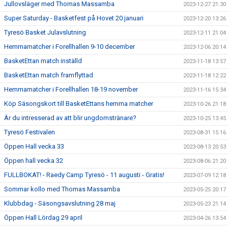
Jullovsläger med Thomas Massamba
2023-12-27 21:30
Super Saturday - Basketfest på Hovet 20 januari
2023-12-20 13:26
Tyresö Basket Julavslutning
2023-12-11 21:04
Hemmamatcher i Forellhallen 9-10 december
2023-12-06 20:14
BasketEttan match inställd
2023-11-18 13:57
BasketEttan match framflyttad
2023-11-18 12:22
Hemmamatcher i Forellhallen 18-19 november
2023-11-16 15:34
Köp Säsongskort till BasketEttans hemma matcher
2023-10-26 21:18
Är du intresserad av att blir ungdomstränare?
2023-10-25 13:45
Tyresö Festivalen
2023-08-31 15:16
Öppen Hall vecka 33
2023-08-13 20:53
Öppen hall vecka 32
2023-08-06 21:20
FULLBOKAT! - Raedy Camp Tyresö - 11 augusti - Gratis!
2023-07-09 12:18
Sommar kollo med Thomas Massamba
2023-05-25 20:17
Klubbdag - Säsongsavslutning 28 maj
2023-05-23 21:14
Öppen Hall Lördag 29 april
2023-04-26 13:54