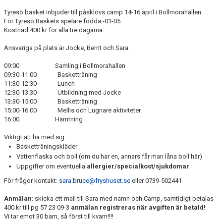
Tyresö basket inbjuder till påsklovs camp 14-16 april i Bollmorahallen.
För Tyresö Baskets spelare födda -01-05.
Kostnad 400 kr för alla tre dagarna.
Ansvariga på plats är Jocke, Bernt och Sara.
09:00 Samling i Bollmorahallen
09:30-11:00 Basketträning
11:30-12:30 Lunch
12:30-13:30 Utbildning med Jocke
13:30-15:00 Basketträning
15:00-16:00 Mellis och Lugnare aktiviteter
16:00 Hämtning
Viktigt att ha med sig:
Basketträningskläder
Vattenflaska och boll (om du har en, annars får man låna boll här)
Uppgifter om eventuella
allergier/specialkost/sjukdomar
För frågor kontakt:
sara.bruce@fryshuset.se
eller 0739-502441
Anmälan
: skicka ett mail till Sara med namn och Camp, samtidigt betalas
400 kr till pg 57 23 09-3
anmälan registreras när avgiften är betald!
Vi tar emot 30 barn, så först till kvarn!!!!