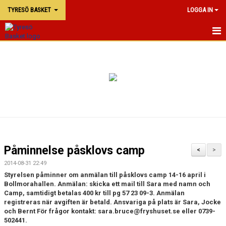
TYRESÖ BASKET
LOGGA IN
TYRESÖ BASKET
NYHETER
MATCHER
KALENDER
KONTAKTA OSS
Påminnelse påsklovs camp
<
>
DOKUMENT
2014-08-31 22:49
Styrelsen påminner om anmälan till påsklovs camp 14-16 april i
Bollmorahallen. Anmälan: skicka ett mail till Sara med namn och
Camp, samtidigt betalas 400 kr till pg 57 23 09-3. Anmälan
registreras när avgiften är betald. Ansvariga på plats är Sara, Jocke
och Bernt För frågor kontakt: sara.bruce@fryshuset.se eller 0739-
502441.