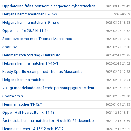
Uppdatering från SportAdmin angående cyberattacken
2025-03-16 20:42
Helgens hemmamatcher 15-16/3
2025-03-12
Helgens hemmamatcher 8-9 mars
2025-03-05 18:23
Öppen hall fre 28/2 kl 11-14
2025-02-27 19:32
Sportlovs camp med Thomas Massamba
2025-02-23 13:25
Sportlov
2025-02-20 19:20
Hemmamatch torsdag - Herrar Div3
2025-02-19 20:25
Helgens hemma matcher 14-16/1
2025-02-13 21:02
Raedy Sportlovscamp med Thomas Massamba
2025-02-09 12:53
Helgens hemma matcher
2025-02-08 10:04
Viktigt meddelande angående personuppgiftsincident
2025-02-07 16:07
SportAdmin
2025-02-05 20:30
Hemmamatcher 11-12/1
2025-01-09 21:23
Öppen Hall Nyårsafton kl 11-13
2024-12-30 18:41
Årets sista hemma matcher tor 19 och lör 21 december
2024-12-18 18:39
Hemma matcher 14-15/12 och 19/12
2024-12-12 21:12