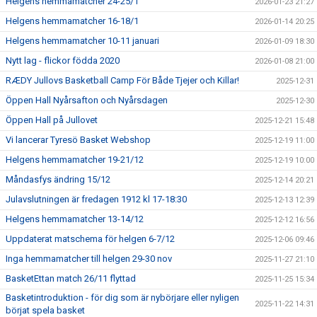
Helgens hemmamatcher 24-25/1
2026-01-23 21:27
Helgens hemmamatcher 16-18/1
2026-01-14 20:25
Helgens hemmamatcher 10-11 januari
2026-01-09 18:30
Nytt lag - flickor födda 2020
2026-01-08 21:00
RÆDY Jullovs Basketball Camp För Både Tjejer och Killar!
2025-12-31
Öppen Hall Nyårsafton och Nyårsdagen
2025-12-30
Öppen Hall på Jullovet
2025-12-21 15:48
Vi lancerar Tyresö Basket Webshop
2025-12-19 11:00
Helgens hemmamatcher 19-21/12
2025-12-19 10:00
Måndasfys ändring 15/12
2025-12-14 20:21
Julavslutningen är fredagen 1912 kl 17-18:30
2025-12-13 12:39
Helgens hemmamatcher 13-14/12
2025-12-12 16:56
Uppdaterat matschema för helgen 6-7/12
2025-12-06 09:46
Inga hemmamatcher till helgen 29-30 nov
2025-11-27 21:10
BasketEttan match 26/11 flyttad
2025-11-25 15:34
Basketintroduktion - för dig som är nybörjare eller nyligen
2025-11-22 14:31
börjat spela basket