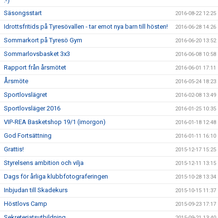
:-)
Säsongsstart
2016-08-22 12:25
Idrottsfritids på Tyresövallen - tar emot nya barn till hösten!
2016-06-28 14:26
Sommarkort på Tyresö Gym
2016-06-20 13:52
Sommarlovsbasket 3x3
2016-06-08 10:58
Rapport från årsmötet
2016-06-01 17:11
Årsmöte
2016-05-24 18:23
Sportlovslägret
2016-02-08 13:49
Sportlovsläger 2016
2016-01-25 10:35
VIP-REA Basketshop 19/1 (imorgon)
2016-01-18 12:48
God Fortsättning
2016-01-11 16:10
Grattis!
2015-12-17 15:25
Styrelsens ambition och vilja
2015-12-11 13:15
Dags för årliga klubbfotograferingen
2015-10-28 13:34
Inbjudan till Skadekurs
2015-10-15 11:37
Höstlovs Camp
2015-09-23 17:17
Sekreteriatsutbildning
2015-09-21 13:40