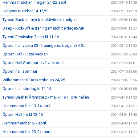
Hemma matcher i helgen 21-22 sept
2024-09-19 17:38
Helgens matcher 14-15/9
2024-09-13 12:19
Tyresö Basket - mycket aktiviteter i helgen
2024-09-05 11:56
8 sep - Kick-Off & träningsmatch herrlaget-AIK
2024-09-01 11:57
Tyresö Festivalen 7 sep kl 11-16
2024-08-31 12:44
Öppen hall vecka 33 - träningarna börjar v34-35
2024-08-12 12:52
Öppen Hall - Sista veckan
2024-07-29 20:04
Öppen Hall Sommar - två veckor till
2024-07-22 14:01
Öppen hall sommar
2024-07-15 15:06
Välkommen till Basketskolan 24/25
2024-07-05 08:36
Öppen hall söndag kl 12-15
2024-06-05 15:50
Tyresö Basket Årsmöte 27 maj kl 19 i Forellhallen
2024-04-18 14:32
Hemmamatcher 13-14 april
2024-04-12 17:57
Öppen Hall fre kl 12-15
2024-04-04 15:43
Hemmamatcher 6-7 april
2024-04-03 17:33
Hemmamatcher 23-24 mars
2024-03-21 14:27