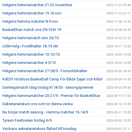
Helgens hemmamatcher 21-23 november
2025-11-21 09:46
Helgens hemmamatcher 15-16 nov
2025-11-13 21:11
Helgens hemma matcher 8-9 nov
2025-11-06 15:43
BasketEttan match ons 29/10 kl 19
2025-10-28 20:45
Helgens hemmamatch sön 26/10
2025-10-23 21:37
USM Helg i Forellhallen 18-19 okt
2025-10-17 13:32
Helgens hemmamatcher 10-12/10
2025-10-09 10:00
Helgens hemmamatcher 4-5/10
2025-10-02 10:00
Helgens hemmamatcher 27-28/9 - Fornuddshallen
2025-09-26 18:59
RÆDY Höstlovs Basketball Camp För Både Tjejer och Killar!
2025-09-24 14:35
Damlagsmatch idag tisdag kl 18:30 - säsongspremier
2025-09-23 09:30
Helgens hemmamatcher 20-21/9 - Premiär för BasketEttan
2025-09-19 17:05
Sekretariatskurs ons och tor denna vecka
2025-09-16 13:39
Nu börjar match säsong - Hemma matcher 13-14/9
2025-09-11 15:00
Tyresö Festtivalen lördag 6/9
2025-09-05 13:05
Veckans sekretariatskurs flyttad till torsdag
2025-09-01 21:11