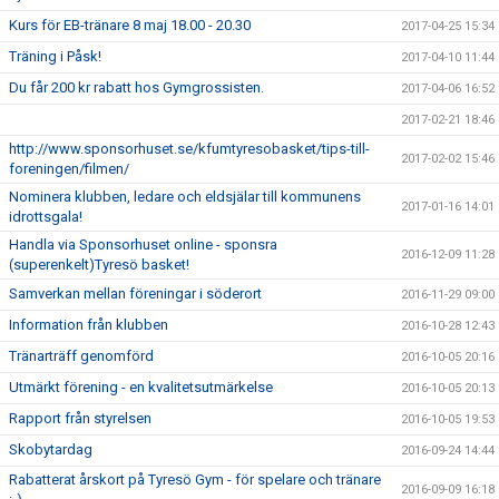
Kurs för EB-tränare 8 maj 18.00 - 20.30
2017-04-25 15:34
Träning i Påsk!
2017-04-10 11:44
Du får 200 kr rabatt hos Gymgrossisten.
2017-04-06 16:52
2017-02-21 18:46
http://www.sponsorhuset.se/kfumtyresobasket/tips-till-
2017-02-02 15:46
foreningen/filmen/
Nominera klubben, ledare och eldsjälar till kommunens
2017-01-16 14:01
idrottsgala!
Handla via Sponsorhuset online - sponsra
2016-12-09 11:28
(superenkelt)Tyresö basket!
Samverkan mellan föreningar i söderort
2016-11-29 09:00
Information från klubben
2016-10-28 12:43
Tränarträff genomförd
2016-10-05 20:16
Utmärkt förening - en kvalitetsutmärkelse
2016-10-05 20:13
Rapport från styrelsen
2016-10-05 19:53
Skobytardag
2016-09-24 14:44
Rabatterat årskort på Tyresö Gym - för spelare och tränare
2016-09-09 16:18