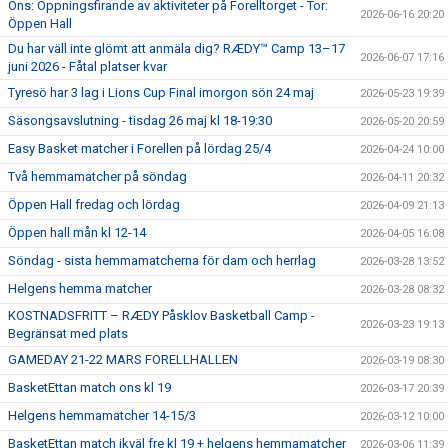
Ons: Öppningsfirande av aktiviteter på Forelltorget - Tor:
2026-06-16 20:20
Öppen Hall
Du har väll inte glömt att anmäla dig? RÆDY™ Camp 13–17
2026-06-07 17:16
juni 2026 - Fåtal platser kvar
Tyresö har 3 lag i Lions Cup Final imorgon sön 24 maj
2026-05-23 19:39
Säsongsavslutning - tisdag 26 maj kl 18-19:30
2026-05-20 20:59
Easy Basket matcher i Forellen på lördag 25/4
2026-04-24 10:00
Två hemmamatcher på söndag
2026-04-11 20:32
Öppen Hall fredag och lördag
2026-04-09 21:13
Öppen hall mån kl 12-14
2026-04-05 16:08
Söndag - sista hemmamatcherna för dam och herrlag
2026-03-28 13:52
Helgens hemma matcher
2026-03-28 08:32
KOSTNADSFRITT – RÆDY Påsklov Basketball Camp -
2026-03-23 19:13
Begränsat med plats
GAMEDAY 21-22 MARS FORELLHALLEN
2026-03-19 08:30
BasketEttan match ons kl 19
2026-03-17 20:39
Helgens hemmamatcher 14-15/3
2026-03-12 10:00
BasketEttan match ikväl fre kl 19 + helgens hemmamatcher
2026-03-06 11:39