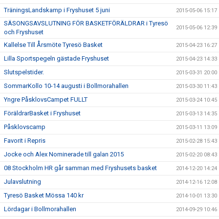
TräningsLandskamp i Fryshuset 5 juni
2015-05-06 15:17
SÄSONGSAVSLUTNING FÖR BASKETFÖRÄLDRAR i Tyresö
2015-05-06 12:39
och Fryshuset
Kallelse Till Årsmöte Tyresö Basket
2015-04-23 16:27
Lilla Sportspegeln gästade Fryshuset
2015-04-23 14:33
Slutspelstider.
2015-03-31 20:00
SommarKollo 10-14 augusti i Bollmorahallen
2015-03-30 11:43
Yngre PåsklovsCampet FULLT
2015-03-24 10:45
FöräldrarBasket i Fryshuset
2015-03-13 14:35
Påsklovscamp
2015-03-11 13:09
Favorit i Repris
2015-02-28 15:43
Jocke och Alex Nominerade till galan 2015
2015-02-20 08:43
08 Stockholm HR går samman med Fryshusets basket
2014-12-20 14:24
Julavslutning
2014-12-16 12:08
Tyresö Basket Mössa 140 kr
2014-10-01 13:30
Lördagar i Bollmorahallen
2014-09-29 10:46