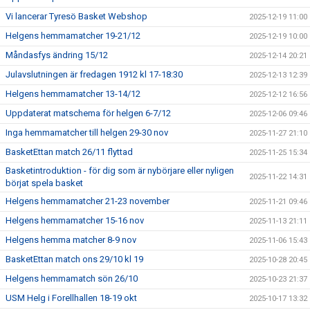
Vi lancerar Tyresö Basket Webshop
2025-12-19 11:00
Helgens hemmamatcher 19-21/12
2025-12-19 10:00
Måndasfys ändring 15/12
2025-12-14 20:21
Julavslutningen är fredagen 1912 kl 17-18:30
2025-12-13 12:39
Helgens hemmamatcher 13-14/12
2025-12-12 16:56
Uppdaterat matschema för helgen 6-7/12
2025-12-06 09:46
Inga hemmamatcher till helgen 29-30 nov
2025-11-27 21:10
BasketEttan match 26/11 flyttad
2025-11-25 15:34
Basketintroduktion - för dig som är nybörjare eller nyligen
2025-11-22 14:31
börjat spela basket
Helgens hemmamatcher 21-23 november
2025-11-21 09:46
Helgens hemmamatcher 15-16 nov
2025-11-13 21:11
Helgens hemma matcher 8-9 nov
2025-11-06 15:43
BasketEttan match ons 29/10 kl 19
2025-10-28 20:45
Helgens hemmamatch sön 26/10
2025-10-23 21:37
USM Helg i Forellhallen 18-19 okt
2025-10-17 13:32