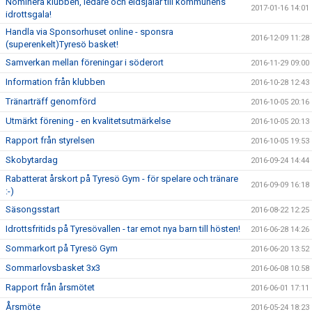
Nominera klubben, ledare och eldsjälar till kommunens
2017-01-16 14:01
idrottsgala!
Handla via Sponsorhuset online - sponsra
2016-12-09 11:28
(superenkelt)Tyresö basket!
Samverkan mellan föreningar i söderort
2016-11-29 09:00
Information från klubben
2016-10-28 12:43
Tränarträff genomförd
2016-10-05 20:16
Utmärkt förening - en kvalitetsutmärkelse
2016-10-05 20:13
Rapport från styrelsen
2016-10-05 19:53
Skobytardag
2016-09-24 14:44
Rabatterat årskort på Tyresö Gym - för spelare och tränare
2016-09-09 16:18
:-)
Säsongsstart
2016-08-22 12:25
Idrottsfritids på Tyresövallen - tar emot nya barn till hösten!
2016-06-28 14:26
Sommarkort på Tyresö Gym
2016-06-20 13:52
Sommarlovsbasket 3x3
2016-06-08 10:58
Rapport från årsmötet
2016-06-01 17:11
Årsmöte
2016-05-24 18:23