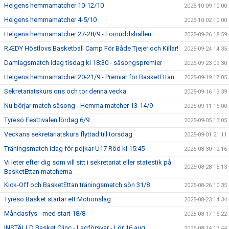
Helgens hemmamatcher 10-12/10
2025-10-09 10:00
Helgens hemmamatcher 4-5/10
2025-10-02 10:00
Helgens hemmamatcher 27-28/9 - Fornuddshallen
2025-09-26 18:59
RÆDY Höstlovs Basketball Camp För Både Tjejer och Killar!
2025-09-24 14:35
Damlagsmatch idag tisdag kl 18:30 - säsongspremier
2025-09-23 09:30
Helgens hemmamatcher 20-21/9 - Premiär för BasketEttan
2025-09-19 17:05
Sekretariatskurs ons och tor denna vecka
2025-09-16 13:39
Nu börjar match säsong - Hemma matcher 13-14/9
2025-09-11 15:00
Tyresö Festtivalen lördag 6/9
2025-09-05 13:05
Veckans sekretariatskurs flyttad till torsdag
2025-09-01 21:11
Träningsmatch idag för pojkar U17 Röd kl 15:45
2025-08-30 12:16
Vi leter efter dig som vill sitt i sekretariat eller statestik på
2025-08-28 15:13
BasketEttan matcherna
Kick-Off och BasketEttan träningsmatch sön 31/8
2025-08-26 10:35
Tyresö Basket startar ett Motionslag
2025-08-23 14:34
Måndasfys - med start 18/8
2025-08-17 15:22
INSTÄLLD Basket Clinc - Lagförsvar - Lör 16 aug
2025-08-14 17:44