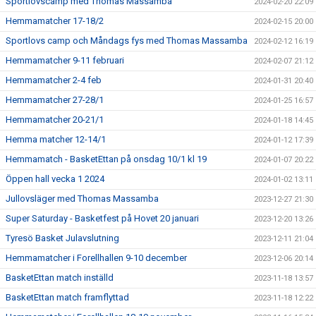
Sportlovscamp med Thomas Massamba
2024-02-20 22:09
Hemmamatcher 17-18/2
2024-02-15 20:00
Sportlovs camp och Måndags fys med Thomas Massamba
2024-02-12 16:19
Hemmamatcher 9-11 februari
2024-02-07 21:12
Hemmamatcher 2-4 feb
2024-01-31 20:40
Hemmamatcher 27-28/1
2024-01-25 16:57
Hemmamatcher 20-21/1
2024-01-18 14:45
Hemma matcher 12-14/1
2024-01-12 17:39
Hemmamatch - BasketEttan på onsdag 10/1 kl 19
2024-01-07 20:22
Öppen hall vecka 1 2024
2024-01-02 13:11
Jullovsläger med Thomas Massamba
2023-12-27 21:30
Super Saturday - Basketfest på Hovet 20 januari
2023-12-20 13:26
Tyresö Basket Julavslutning
2023-12-11 21:04
Hemmamatcher i Forellhallen 9-10 december
2023-12-06 20:14
BasketEttan match inställd
2023-11-18 13:57
BasketEttan match framflyttad
2023-11-18 12:22