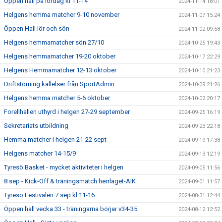
Öppen hall på lördag kl 11-14
2024-11-14 18:01
Helgens hemma matcher 9-10 november
2024-11-07 15:24
Öppen Hall lör och sön
2024-11-02 09:58
Helgens hemmamatcher sön 27/10
2024-10-25 19:43
Helgens hemmamatcher 19-20 oktober
2024-10-17 22:29
Helgens Hemmamatcher 12-13 oktober
2024-10-10 21:23
Driftstörning kallelser från SportAdmin
2024-10-09 21:26
Helgens hemma matcher 5-6 oktober
2024-10-02 20:17
Forellhallen uthyrd i helgen 27-29 september
2024-09-25 16:19
Sekretariats utbildning
2024-09-23 22:18
Hemma matcher i helgen 21-22 sept
2024-09-19 17:38
Helgens matcher 14-15/9
2024-09-13 12:19
Tyresö Basket - mycket aktiviteter i helgen
2024-09-05 11:56
8 sep - Kick-Off & träningsmatch herrlaget-AIK
2024-09-01 11:57
Tyresö Festivalen 7 sep kl 11-16
2024-08-31 12:44
Öppen hall vecka 33 - träningarna börjar v34-35
2024-08-12 12:52