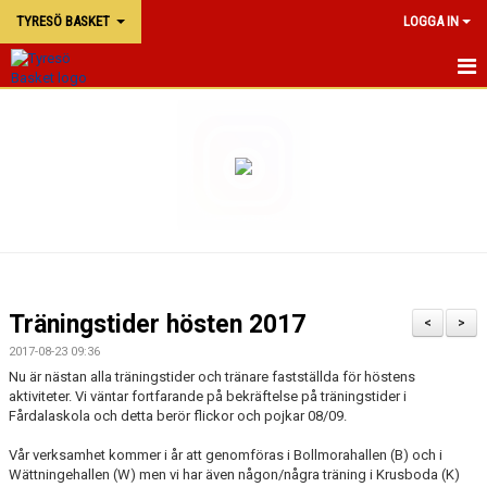
TYRESÖ BASKET
LOGGA IN
TYRESÖ BASKET
NYHETER
MATCHER
KALENDER
KONTAKTA OSS
Träningstider hösten 2017
<
>
DOKUMENT
2017-08-23 09:36
Nu är nästan alla träningstider och tränare fastställda för höstens
aktiviteter. Vi väntar fortfarande på bekräftelse på träningstider i
Fårdalaskola och detta berör flickor och pojkar 08/09.
Vår verksamhet kommer i år att genomföras i Bollmorahallen (B) och i
Wättningehallen (W) men vi har även någon/några träning i Krusboda (K)