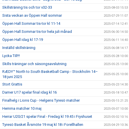
Skillsträning tis och tor v32-33
2025-08-03 15:53
Sista veckan av Öppen Hall sommar
2025-07-29 11:07
Öppen Hall Sommar tis-tor kl 11-14
2025-07-14 12:41
Öppen Hall Sommar tis-tor hela juli månad
2025-06-30 14:50
Öppen Hall idag kl 17-19
2025-06-11 14:40
Inställd skillsträning
2025-06-08 14:17
Lycka Till!!!
2025-05-28 10:00
Skills träningar och säsongsavslutning
2025-05-25 13:00
RÆDY™ North to South Basketball Camp - Stockholm 14–
2025-05-25 10:00
18 juni 2025
Stort Grattis
2025-05-23 14:30
Damer U17 spelar final idag kl 16
2025-05-18 10:47
Finalhelg i Lions Cup - Helgens Tyresö matcher
2025-05-15 21:25
Hemma matcher 10 maj
2025-05-07 10:00
Herrar U20/21 spelar Final - Fredag kl 19:45 i Fryshuset
2025-05-02 10:16
Tyresö Basket Årsmöte 19 maj kl 18 i Forellhallen
2025-04-29 10:36