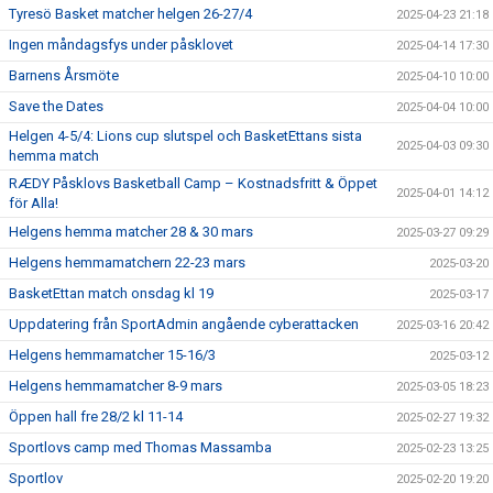
Tyresö Basket matcher helgen 26-27/4
2025-04-23 21:18
Ingen måndagsfys under påsklovet
2025-04-14 17:30
Barnens Årsmöte
2025-04-10 10:00
Save the Dates
2025-04-04 10:00
Helgen 4-5/4: Lions cup slutspel och BasketEttans sista
2025-04-03 09:30
hemma match
RÆDY Påsklovs Basketball Camp – Kostnadsfritt & Öppet
2025-04-01 14:12
för Alla!
Helgens hemma matcher 28 & 30 mars
2025-03-27 09:29
Helgens hemmamatchern 22-23 mars
2025-03-20
BasketEttan match onsdag kl 19
2025-03-17
Uppdatering från SportAdmin angående cyberattacken
2025-03-16 20:42
Helgens hemmamatcher 15-16/3
2025-03-12
Helgens hemmamatcher 8-9 mars
2025-03-05 18:23
Öppen hall fre 28/2 kl 11-14
2025-02-27 19:32
Sportlovs camp med Thomas Massamba
2025-02-23 13:25
Sportlov
2025-02-20 19:20