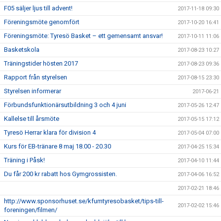
F05 säljer ljus till advent!
2017-11-18 09:30
Föreningsmöte genomfört
2017-10-20 16:41
Föreningsmöte: Tyresö Basket – ett gemensamt ansvar!
2017-10-11 11:06
Basketskola
2017-08-23 10:27
Träningstider hösten 2017
2017-08-23 09:36
Rapport från styrelsen
2017-08-15 23:30
Styrelsen informerar
2017-06-21
Förbundsfunktionärsutbildning 3 och 4 juni
2017-05-26 12:47
Kallelse till årsmöte
2017-05-15 17:12
Tyresö Herrar klara för division 4
2017-05-04 07:00
Kurs för EB-tränare 8 maj 18.00 - 20.30
2017-04-25 15:34
Träning i Påsk!
2017-04-10 11:44
Du får 200 kr rabatt hos Gymgrossisten.
2017-04-06 16:52
2017-02-21 18:46
http://www.sponsorhuset.se/kfumtyresobasket/tips-till-
2017-02-02 15:46
foreningen/filmen/