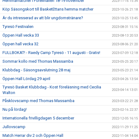
Hemmamatcher i Forellhallen 18-19 november
2023-11-16 15:34
Köp Säsongskort till BasketEttans hemma matcher
2023-10-26 21:18
Är du intresserad av att blir ungdomstränare?
2023-10-25 13:45
Tyresö Festivalen
2023-08-31 15:16
Öppen Hall vecka 33
2023-08-13 20:53
Öppen hall vecka 32
2023-08-06 21:20
FULLBOKAT! - Raedy Camp Tyresö - 11 augusti - Gratis!
2023-07-09 12:18
Sommar kollo med Thomas Massamba
2023-05-25 20:17
Klubbdag - Säsongsavslutning 28 maj
2023-05-23 21:14
Öppen Hall Lördag 29 april
2023-04-26 13:54
Tyresö Basket Klubbdag - Kost föreläsning med Cecilia
2023-04-14 13:01
Walton
Påsklovscamp med Thomas Massamba
2023-03-22 21:28
Nu på lördag!
2023-02-16 22:37
Internationella frivilligdagen 5 december
2022-12-05 16:15
Jullovscamp
2022-11-29 11:25
Match Herrar div 2 och Öppen Hall
2022-11-04 14:04