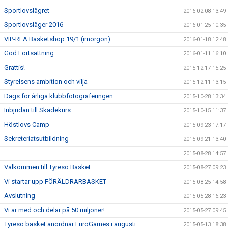
Sportlovslägret
2016-02-08 13:49
Sportlovsläger 2016
2016-01-25 10:35
VIP-REA Basketshop 19/1 (imorgon)
2016-01-18 12:48
God Fortsättning
2016-01-11 16:10
Grattis!
2015-12-17 15:25
Styrelsens ambition och vilja
2015-12-11 13:15
Dags för årliga klubbfotograferingen
2015-10-28 13:34
Inbjudan till Skadekurs
2015-10-15 11:37
Höstlovs Camp
2015-09-23 17:17
Sekreteriatsutbildning
2015-09-21 13:40
2015-08-28 14:57
Välkommen till Tyresö Basket
2015-08-27 09:23
Vi startar upp FÖRÄLDRARBASKET
2015-08-25 14:58
Avslutning
2015-05-28 16:23
Vi är med och delar på 50 miljoner!
2015-05-27 09:45
Tyresö basket anordnar EuroGames i augusti
2015-05-13 18:38