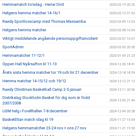
Hemmamatch torsdag - Herrar Div3
2025-02-19 20:25
Helgens hemma matcher 14-16/1
2025-02-13 21:02
Raedy Sportlovscamp med Thomas Massamba
2025-02-09 12:53
Helgens hemma matcher
2025-02-08 10:04
Viktigt meddelande angående personuppgiftsincident
2025-02-07 16:07
SportAdmin
2025-02-05 20:30
Hemmamatcher 11-12/1
2025-01-09 21:23
Öppen Hall Nyårsafton kl 11-13
2024-12-30 18:41
Årets sista hemma matcher tor 19 och lör 21 december
2024-12-18 18:39
Hemma matcher 14-15/12 och 19/12
2024-12-12 21:12
Raedy Christmas Basketball Camp 2-5 januari
2024-12-11 20:06
Distrikslag Stockholm Basket för dig som är född
2024-12-05 21:46
2007/2008
USM helg i Forellhallen 7-8 december
2024-12-04 20:28
BasketEttan match idag kl 19
2024-11-27 15:04
Helgens hemmamatcher 23-24 nov + ons 27 nov
2024-11-21 19:30