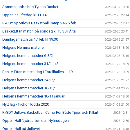
Sommarjobba hos Tyresö Basket
2026-03-02 10:00
Öppen hall fredag kl 11-14
2026-02-26 22:14
RÆDY Sportlovs Basketball Camp 24-26 feb
2026-02-23 12:17
BasketEttan match på söndag kl 13:30 i Älta
2026-02-20 20:41
Damlagsmatch tis 17 feb kl 19:30
2026-02-16 21:27
Helgens Hemma matcher
2026-02-13 18:20
Helgens hemmamatcher 6-8/2
2026-02-05 15:16
Helgens hemmamatcher 31/1-1/2
2026-01-29 18:29
BasketEttan match idag i Forellhallen kl 19
2026-01-28 10:09
Helgens hemmamatcher 24-25/1
2026-01-23 21:27
Helgens hemmamatcher 16-18/1
2026-01-14 20:25
Helgens hemmamatcher 10-11 januari
2026-01-09 18:30
Nytt lag - flickor födda 2020
2026-01-08 21:00
RÆDY Jullovs Basketball Camp För Både Tjejer och Killar!
2025-12-31
Öppen Hall Nyårsafton och Nyårsdagen
2025-12-30
Öppen Hall på Jullovet
2025-12-21 15:48