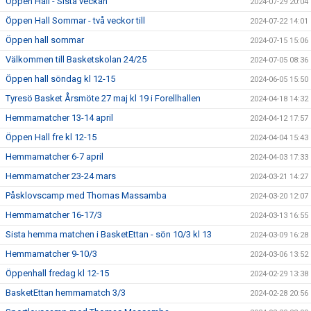
Öppen Hall - Sista veckan
2024-07-29 20:04
Öppen Hall Sommar - två veckor till
2024-07-22 14:01
Öppen hall sommar
2024-07-15 15:06
Välkommen till Basketskolan 24/25
2024-07-05 08:36
Öppen hall söndag kl 12-15
2024-06-05 15:50
Tyresö Basket Årsmöte 27 maj kl 19 i Forellhallen
2024-04-18 14:32
Hemmamatcher 13-14 april
2024-04-12 17:57
Öppen Hall fre kl 12-15
2024-04-04 15:43
Hemmamatcher 6-7 april
2024-04-03 17:33
Hemmamatcher 23-24 mars
2024-03-21 14:27
Påsklovscamp med Thomas Massamba
2024-03-20 12:07
Hemmamatcher 16-17/3
2024-03-13 16:55
Sista hemma matchen i BasketEttan - sön 10/3 kl 13
2024-03-09 16:28
Hemmamatcher 9-10/3
2024-03-06 13:52
Öppenhall fredag kl 12-15
2024-02-29 13:38
BasketEttan hemmamatch 3/3
2024-02-28 20:56