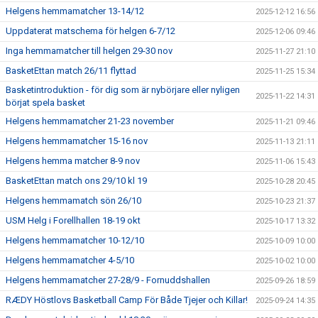
Helgens hemmamatcher 13-14/12
2025-12-12 16:56
Uppdaterat matschema för helgen 6-7/12
2025-12-06 09:46
Inga hemmamatcher till helgen 29-30 nov
2025-11-27 21:10
BasketEttan match 26/11 flyttad
2025-11-25 15:34
Basketintroduktion - för dig som är nybörjare eller nyligen
2025-11-22 14:31
börjat spela basket
Helgens hemmamatcher 21-23 november
2025-11-21 09:46
Helgens hemmamatcher 15-16 nov
2025-11-13 21:11
Helgens hemma matcher 8-9 nov
2025-11-06 15:43
BasketEttan match ons 29/10 kl 19
2025-10-28 20:45
Helgens hemmamatch sön 26/10
2025-10-23 21:37
USM Helg i Forellhallen 18-19 okt
2025-10-17 13:32
Helgens hemmamatcher 10-12/10
2025-10-09 10:00
Helgens hemmamatcher 4-5/10
2025-10-02 10:00
Helgens hemmamatcher 27-28/9 - Fornuddshallen
2025-09-26 18:59
RÆDY Höstlovs Basketball Camp För Både Tjejer och Killar!
2025-09-24 14:35