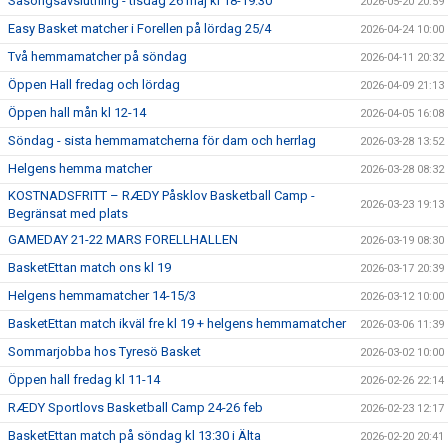
Säsongsavslutning - tisdag 26 maj kl 18-19:30
2026-05-20 20:59
Easy Basket matcher i Forellen på lördag 25/4
2026-04-24 10:00
Två hemmamatcher på söndag
2026-04-11 20:32
Öppen Hall fredag och lördag
2026-04-09 21:13
Öppen hall mån kl 12-14
2026-04-05 16:08
Söndag - sista hemmamatcherna för dam och herrlag
2026-03-28 13:52
Helgens hemma matcher
2026-03-28 08:32
KOSTNADSFRITT – RÆDY Påsklov Basketball Camp -
2026-03-23 19:13
Begränsat med plats
GAMEDAY 21-22 MARS FORELLHALLEN
2026-03-19 08:30
BasketEttan match ons kl 19
2026-03-17 20:39
Helgens hemmamatcher 14-15/3
2026-03-12 10:00
BasketEttan match ikväl fre kl 19 + helgens hemmamatcher
2026-03-06 11:39
Sommarjobba hos Tyresö Basket
2026-03-02 10:00
Öppen hall fredag kl 11-14
2026-02-26 22:14
RÆDY Sportlovs Basketball Camp 24-26 feb
2026-02-23 12:17
BasketEttan match på söndag kl 13:30 i Älta
2026-02-20 20:41