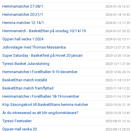
Hemmamatcher 27-28/1
2024-01-25 16:57
Hemmamatcher 20-21/1
2024-01-18 14:45
Hemma matcher 12-14/1
2024-01-12 17:39
Hemmamatch - BasketEttan på onsdag 10/1 kl 19
2024-01-07 20:22
Öppen hall vecka 1 2024
2024-01-02 13:11
Jullovsläger med Thomas Massamba
2023-12-27 21:30
Super Saturday - Basketfest på Hovet 20 januari
2023-12-20 13:26
Tyresö Basket Julavslutning
2023-12-11 21:04
Hemmamatcher i Forellhallen 9-10 december
2023-12-06 20:14
BasketEttan match inställd
2023-11-18 13:57
BasketEttan match framflyttad
2023-11-18 12:22
Hemmamatcher i Forellhallen 18-19 november
2023-11-16 15:34
Köp Säsongskort till BasketEttans hemma matcher
2023-10-26 21:18
Är du intresserad av att blir ungdomstränare?
2023-10-25 13:45
Tyresö Festivalen
2023-08-31 15:16
Öppen Hall vecka 33
2023-08-13 20:53