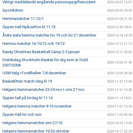
Viktigt meddelande angående personuppgiftsincident
2025-02-07 16:07
SportAdmin
2025-02-05 20:30
Hemmamatcher 11-12/1
2025-01-09 21:23
Öppen Hall Nyårsafton kl 11-13
2024-12-30 18:41
Årets sista hemma matcher tor 19 och lör 21 december
2024-12-18 18:39
Hemma matcher 14-15/12 och 19/12
2024-12-12 21:12
Raedy Christmas Basketball Camp 2-5 januari
2024-12-11 20:06
Distrikslag Stockholm Basket för dig som är född
2024-12-05 21:46
2007/2008
USM helg i Forellhallen 7-8 december
2024-12-04 20:28
BasketEttan match idag kl 19
2024-11-27 15:04
Helgens hemmamatcher 23-24 nov + ons 27 nov
2024-11-21 19:30
Öppen hall på lördag kl 11-14
2024-11-14 18:01
Helgens hemma matcher 9-10 november
2024-11-07 15:24
Öppen Hall lör och sön
2024-11-02 09:58
Helgens hemmamatcher sön 27/10
2024-10-25 19:43
Helgens hemmamatcher 19-20 oktober
2024-10-17 22:29