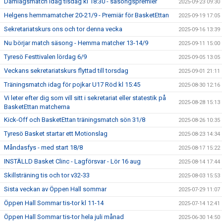
Damlagsmatch idag tisdag kl 18:30 - säsongspremier
2025-09-23 09:30
Helgens hemmamatcher 20-21/9 - Premiär för BasketEttan
2025-09-19 17:05
Sekretariatskurs ons och tor denna vecka
2025-09-16 13:39
Nu börjar match säsong - Hemma matcher 13-14/9
2025-09-11 15:00
Tyresö Festtivalen lördag 6/9
2025-09-05 13:05
Veckans sekretariatskurs flyttad till torsdag
2025-09-01 21:11
Träningsmatch idag för pojkar U17 Röd kl 15:45
2025-08-30 12:16
Vi leter efter dig som vill sitt i sekretariat eller statestik på
2025-08-28 15:13
BasketEttan matcherna
Kick-Off och BasketEttan träningsmatch sön 31/8
2025-08-26 10:35
Tyresö Basket startar ett Motionslag
2025-08-23 14:34
Måndasfys - med start 18/8
2025-08-17 15:22
INSTÄLLD Basket Clinc - Lagförsvar - Lör 16 aug
2025-08-14 17:44
Skillsträning tis och tor v32-33
2025-08-03 15:53
Sista veckan av Öppen Hall sommar
2025-07-29 11:07
Öppen Hall Sommar tis-tor kl 11-14
2025-07-14 12:41
Öppen Hall Sommar tis-tor hela juli månad
2025-06-30 14:50