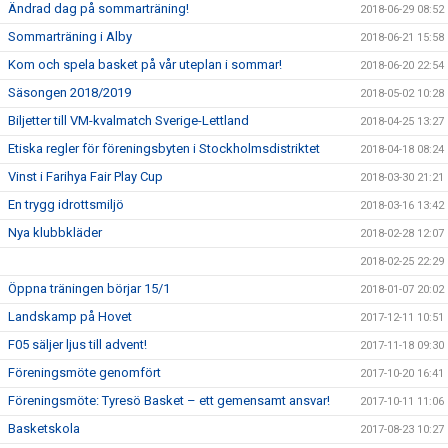
Ändrad dag på sommarträning!
2018-06-29 08:52
Sommarträning i Alby
2018-06-21 15:58
Kom och spela basket på vår uteplan i sommar!
2018-06-20 22:54
Säsongen 2018/2019
2018-05-02 10:28
Biljetter till VM-kvalmatch Sverige-Lettland
2018-04-25 13:27
Etiska regler för föreningsbyten i Stockholmsdistriktet
2018-04-18 08:24
Vinst i Farihya Fair Play Cup
2018-03-30 21:21
En trygg idrottsmiljö
2018-03-16 13:42
Nya klubbkläder
2018-02-28 12:07
2018-02-25 22:29
Öppna träningen börjar 15/1
2018-01-07 20:02
Landskamp på Hovet
2017-12-11 10:51
F05 säljer ljus till advent!
2017-11-18 09:30
Föreningsmöte genomfört
2017-10-20 16:41
Föreningsmöte: Tyresö Basket – ett gemensamt ansvar!
2017-10-11 11:06
Basketskola
2017-08-23 10:27