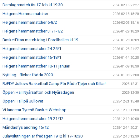
Damlagsmatch tis 17 feb kl 19:30
2026-02-16 21:27
Helgens Hemma matcher
2026-02-13 18:20
Helgens hemmamatcher 6-8/2
2026-02-05 15:16
Helgens hemmamatcher 31/1-1/2
2026-01-29 18:29
BasketEttan match idag i Forellhallen kl 19
2026-01-28 10:09
Helgens hemmamatcher 24-25/1
2026-01-23 21:27
Helgens hemmamatcher 16-18/1
2026-01-14 20:25
Helgens hemmamatcher 10-11 januari
2026-01-09 18:30
Nytt lag - flickor födda 2020
2026-01-08 21:00
RÆDY Jullovs Basketball Camp För Både Tjejer och Killar!
2025-12-31
Öppen Hall Nyårsafton och Nyårsdagen
2025-12-30
Öppen Hall på Jullovet
2025-12-21 15:48
Vi lancerar Tyresö Basket Webshop
2025-12-19 11:00
Helgens hemmamatcher 19-21/12
2025-12-19 10:00
Måndasfys ändring 15/12
2025-12-14 20:21
Julavslutningen är fredagen 1912 kl 17-18:30
2025-12-13 12:39