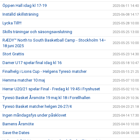
Öppen Hall idag kl 17-19
2025-06-11 14:40
Inställd skillsträning
2025-06-08 14:17
Lycka Till!!!
2025-05-28 10:00
Skills träningar och säsongsavslutning
2025-05-25 13:00
RÆDY™ North to South Basketball Camp - Stockholm 14–
2025-05-25 10:00
18 juni 2025
Stort Grattis
2025-05-23 14:30
Damer U17 spelar final idag kl 16
2025-05-18 10:47
Finalhelg i Lions Cup - Helgens Tyresö matcher
2025-05-15 21:25
Hemma matcher 10 maj
2025-05-07 10:00
Herrar U20/21 spelar Final - Fredag kl 19:45 i Fryshuset
2025-05-02 10:16
Tyresö Basket Årsmöte 19 maj kl 18 i Forellhallen
2025-04-29 10:36
Tyresö Basket matcher helgen 26-27/4
2025-04-23 21:18
Ingen måndagsfys under påsklovet
2025-04-14 17:30
Barnens Årsmöte
2025-04-10 10:00
Save the Dates
2025-04-04 10:00