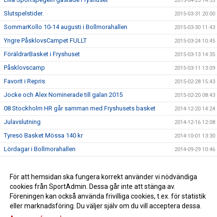
2015-04-23 14:33
Slutspelstider.
2015-03-31 20:00
SommarKollo 10-14 augusti i Bollmorahallen
2015-03-30 11:43
Yngre PåsklovsCampet FULLT
2015-03-24 10:45
FöräldrarBasket i Fryshuset
2015-03-13 14:35
Påsklovscamp
2015-03-11 13:09
Favorit i Repris
2015-02-28 15:43
Jocke och Alex Nominerade till galan 2015
2015-02-20 08:43
08 Stockholm HR går samman med Fryshusets basket
2014-12-20 14:24
Julavslutning
2014-12-16 12:08
Tyresö Basket Mössa 140 kr
2014-10-01 13:30
Lördagar i Bollmorahallen
2014-09-29 10:46
2014-09-01 11:04
Semifinal 4 i Norrköping
För att hemsidan ska fungera korrekt använder vi nödvändiga
2014-08-31 22:50
cookies från SportAdmin. Dessa går inte att stänga av.
Påminnelse påsklovs camp
2014-08-31 22:49
Föreningen kan också använda frivilliga cookies, t.ex. för statistik
eller marknadsföring. Du väljer själv om du vill acceptera dessa.