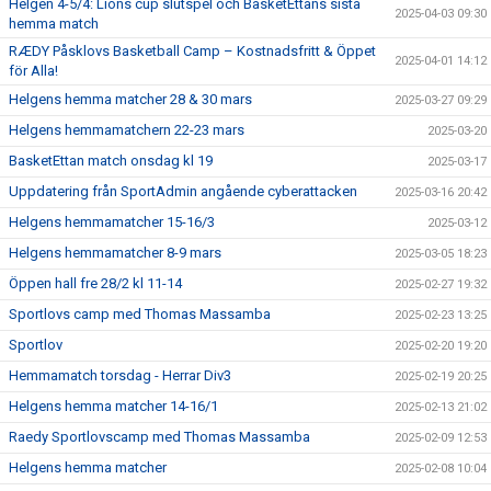
Helgen 4-5/4: Lions cup slutspel och BasketEttans sista
2025-04-03 09:30
hemma match
RÆDY Påsklovs Basketball Camp – Kostnadsfritt & Öppet
2025-04-01 14:12
för Alla!
Helgens hemma matcher 28 & 30 mars
2025-03-27 09:29
Helgens hemmamatchern 22-23 mars
2025-03-20
BasketEttan match onsdag kl 19
2025-03-17
Uppdatering från SportAdmin angående cyberattacken
2025-03-16 20:42
Helgens hemmamatcher 15-16/3
2025-03-12
Helgens hemmamatcher 8-9 mars
2025-03-05 18:23
Öppen hall fre 28/2 kl 11-14
2025-02-27 19:32
Sportlovs camp med Thomas Massamba
2025-02-23 13:25
Sportlov
2025-02-20 19:20
Hemmamatch torsdag - Herrar Div3
2025-02-19 20:25
Helgens hemma matcher 14-16/1
2025-02-13 21:02
Raedy Sportlovscamp med Thomas Massamba
2025-02-09 12:53
Helgens hemma matcher
2025-02-08 10:04