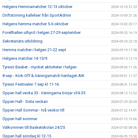
Helgens Hemmamatcher 12-13 oktober
2024-10-10 21:23
Driftstörning kallelser från SportAdmin
2024-10-09 21:26
Helgens hemma matcher 5-6 oktober
2024-10-02 20:17
Forellhallen uthyrd i helgen 27-29 september
2024-09-25 16:19
Sekretariats utbildning
2024-09-23 22:18
Hemma matcher i helgen 21-22 sept
2024-09-19 17:38
Helgens matcher 14-15/9
2024-09-13 12:19
Tyresö Basket - mycket aktiviteter i helgen
2024-09-05 11:56
8 sep - Kick-Off & träningsmatch herrlaget-AIK
2024-09-01 11:57
Tyresö Festivalen 7 sep kl 11-16
2024-08-31 12:44
Öppen hall vecka 33 - träningarna börjar v34-35
2024-08-12 12:52
Öppen Hall - Sista veckan
2024-07-29 20:04
Öppen Hall Sommar - två veckor till
2024-07-22 14:01
Öppen hall sommar
2024-07-15 15:06
Välkommen till Basketskolan 24/25
2024-07-05 08:36
Öppen hall söndag kl 12-15
2024-06-05 15:50