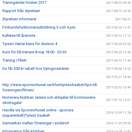
Träningstider hösten 2017
2017-08-23 09:36
Rapport från styrelsen
2017-08-15 23:30
Styrelsen informerar
2017-06-21
Förbundsfunktionärsutbildning 3 och 4 juni
2017-05-26 12:47
Kallelse till årsmöte
2017-05-15 17:12
Tyresö Herrar klara för division 4
2017-05-04 07:00
Kurs för EB-tränare 8 maj 18.00 - 20.30
2017-04-25 15:34
Träning i Påsk!
2017-04-10 11:44
Du får 200 kr rabatt hos Gymgrossisten.
2017-04-06 16:52
2017-02-21 18:46
http://www.sponsorhuset.se/kfumtyresobasket/tips-till-
2017-02-02 15:46
foreningen/filmen/
Nominera klubben, ledare och eldsjälar till kommunens
2017-01-16 14:01
idrottsgala!
Handla via Sponsorhuset online - sponsra
2016-12-09 11:28
(superenkelt)Tyresö basket!
Samverkan mellan föreningar i söderort
2016-11-29 09:00
Information från klubben
2016-10-28 12:43