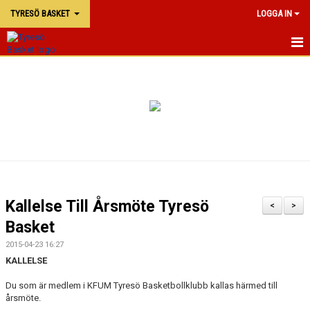
TYRESÖ BASKET
LOGGA IN
TYRESÖ BASKET
NYHETER
MATCHER
KALENDER
KONTAKTA OSS
Kallelse Till Årsmöte Tyresö
<
>
DOKUMENT
Basket
2015-04-23 16:27
KALLELSE
Du som är medlem i KFUM Tyresö Basketbollklubb kallas härmed till
årsmöte.