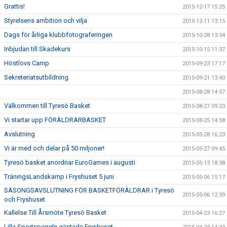
Grattis!
2015-12-17 15:25
Styrelsens ambition och vilja
2015-12-11 13:15
Dags för årliga klubbfotograferingen
2015-10-28 13:34
Inbjudan till Skadekurs
2015-10-15 11:37
Höstlovs Camp
2015-09-23 17:17
Sekreteriatsutbildning
2015-09-21 13:40
2015-08-28 14:57
Välkommen till Tyresö Basket
2015-08-27 09:23
Vi startar upp FÖRÄLDRARBASKET
2015-08-25 14:58
Avslutning
2015-05-28 16:23
Vi är med och delar på 50 miljoner!
2015-05-27 09:45
Tyresö basket anordnar EuroGames i augusti
2015-05-13 18:38
TräningsLandskamp i Fryshuset 5 juni
2015-05-06 15:17
SÄSONGSAVSLUTNING FÖR BASKETFÖRÄLDRAR i Tyresö
2015-05-06 12:39
och Fryshuset
Kallelse Till Årsmöte Tyresö Basket
2015-04-23 16:27
Lilla Sportspegeln gästade Fryshuset