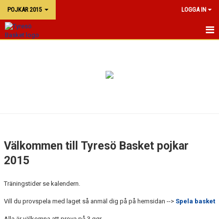
POJKAR 2015
LOGGA IN
P15
KALENDER
TRUPPEN
Välkommen till Tyresö Basket pojkar
2015
Träningstider se kalendern.
Vill du provspela med laget så anmäl dig på på hemsidan -->
Spela basket
Alla är välkomna att prova på 3 ggr.