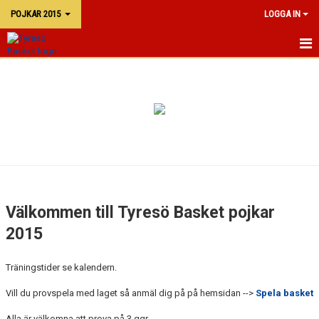
POJKAR 2015
LOGGA IN
P15
KALENDER
TRUPPEN
Välkommen till Tyresö Basket pojkar
2015
Träningstider se kalendern.
Vill du provspela med laget så anmäl dig på på hemsidan -->
Spela basket
Alla är välkomna att prova på 3 ggr.