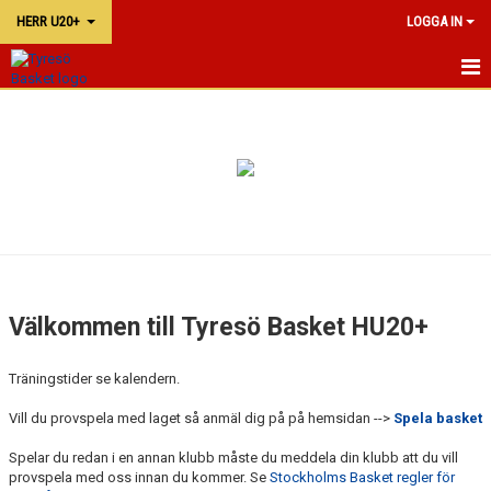
HERR U20+
LOGGA IN
HU20+
NYHETER
KALENDER
TRUPPEN
Välkommen till Tyresö Basket HU20+
Träningstider se kalendern.
Vill du provspela med laget så anmäl dig på på hemsidan -->
Spela basket
Spelar du redan i en annan klubb måste du meddela din klubb att du vill
provspela med oss innan du kommer. Se
Stockholms Basket regler för