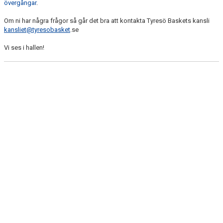
övergångar
.
Om ni har några frågor så går det bra att kontakta Tyresö Baskets kansli
kansliet@tyresobasket
.se
Vi ses i hallen!