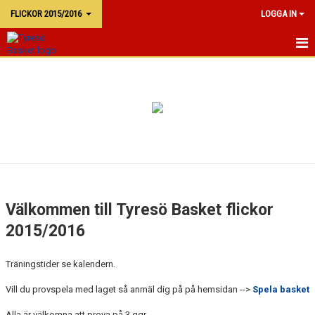
FLICKOR 2015/2016
LOGGA IN
F15/16
KALENDER
TRUPPEN
Välkommen till Tyresö Basket flickor
2015/2016
Träningstider se kalendern.
Vill du provspela med laget så anmäl dig på på hemsidan -->
Spela basket
Alla är välkomna att prova på 3 ggr.