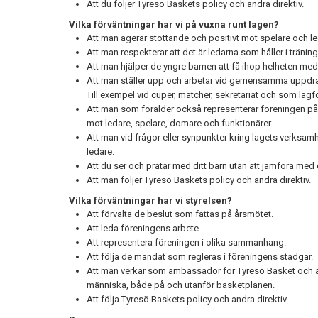
Att du följer Tyresö Baskets policy och andra direktiv.
Vilka förväntningar har vi på vuxna runt lagen?
Att man agerar stöttande och positivt mot spelare och le
Att man respekterar att det är ledarna som håller i trän
Att man hjälper de yngre barnen att få ihop helheten med 
Att man ställer upp och arbetar vid gemensamma uppdra
Till exempel vid cuper, matcher, sekretariat och som lagfö
Att man som förälder också representerar föreningen på e
mot ledare, spelare, domare och funktionärer.
Att man vid frågor eller synpunkter kring lagets verksamhe
ledare.
Att du ser och pratar med ditt barn utan att jämföra med
Att man följer Tyresö Baskets policy och andra direktiv.
Vilka förväntningar har vi styrelsen?
Att förvalta de beslut som fattas på årsmötet.
Att leda föreningens arbete.
Att representera föreningen i olika sammanhang.
Att följa de mandat som regleras i föreningens stadgar.
Att man verkar som ambassadör för Tyresö Basket och ä
människa, både på och utanför basketplanen.
Att följa Tyresö Baskets policy och andra direktiv.