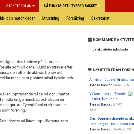
BASKETSKOLAN
SÅ FUNKAR DET I TYRESÖ BASKET
ubb- och matchkläder
Utrustning
Försäkring
Sekretariat
KOMMANDE AKTIVITE
Inga aktiviteter inbokade
iktigt att den bedrivs på ett bra sätt.
alla som vill delta. Klubben strävar efter
NYHETER FRÅN FÖRE
npassa den efter de aktivas behov och
tvecklar människor positivt såväl fysiskt och
Anmälan öppen för säsonge
Tyresö Basket
,
30/07 20:01
 gäller uppträdande både på och utanför
Välkommen till Tyresö
ill vi odla en gemenskap och skapa en
Basket, Åke Bärlin!
tmaningar. Att Tyresö Basket ska vara en
Tyresö Basket
,
21/07
ss som förening.
13:00
Ons: Öppningsfirande av akti
lera idrotter så långt upp i åldrarna som
Forelltorget - Tor: Öppen Hal
Tyresö Basket
,
16/06 20:20