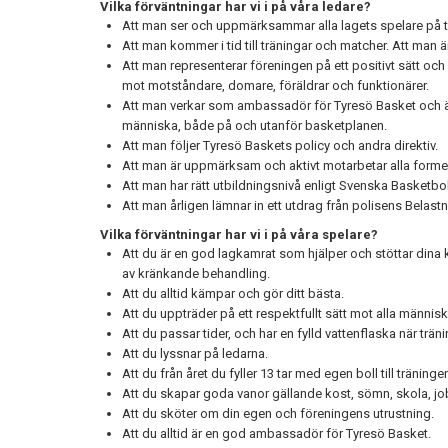
Vilka förväntningar
har vi i på våra ledare?
Att man ser och uppmärksammar alla lagets spelare på trä
Att man kommer i tid till träningar och matcher. Att man ä
Att man representerar föreningen på ett positivt sätt och
mot motståndare, domare, föräldrar och funktionärer.
Att man verkar som ambassadör för Tyresö Basket och ä
människa, både på och utanför basketplanen.
Att man följer Tyresö Baskets policy och andra direktiv.
Att man är uppmärksam och aktivt motarbetar alla forme
Att man har rätt utbildningsnivå enligt Svenska Basketboll
Att man årligen lämnar in ett utdrag från polisens Belast
Vilka förväntningar har vi i på våra spelare?
Att du är en god lagkamrat som hjälper och stöttar dina k
av kränkande behandling.
Att du alltid kämpar och gör ditt bästa.
Att du uppträder på ett respektfullt sätt mot alla männis
Att du passar tider
, och har en fylld vattenflaska när trän
Att du lyssnar på ledarna.
Att du från året du fyller 13 tar med egen boll till tränin
Att du skapar goda vanor gällande kost, sömn, skola, jobb
Att du sköter om din egen och föreningens utrustning.
Att du alltid är en god ambassadör för Tyresö Basket.