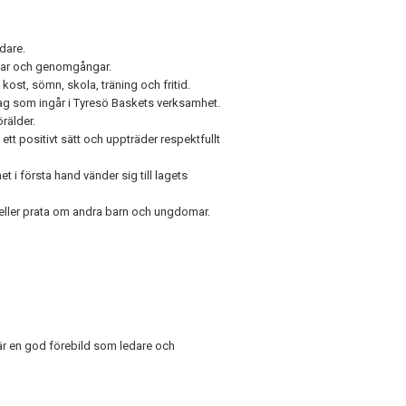
dare.
ingar och genomgångar.
kost, sömn, skola, träning och fritid.
g som ingår i Tyresö Baskets verksamhet.
rälder.
tt positivt sätt och uppträder respektfullt
t i första hand vänder sig till lagets
 eller prata om andra barn och ungdomar.
r en god förebild som ledare och