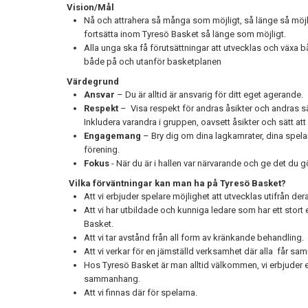
Vision/Mål
Nå och attrahera så många som möjligt, så länge så möjligt
fortsätta inom Tyresö Basket så länge som möjligt.
Alla unga ska få förutsättningar att utvecklas och växa
både på och utanför basketplanen
Värdegrund
Ansvar
– Du är alltid är ansvarig för ditt eget agerande.
Respekt
– Visa respekt för andras åsikter och andras sätt
Inkludera varandra i gruppen, oavsett åsikter och sätt att
Engagemang
– Bry dig om dina lagkamrater, dina spelare,
förening.
Fokus
- När du är i hallen var närvarande och ge det du 
Vilka förväntningar kan man ha på
Tyresö Basket?
Att vi erbjuder spelare möjlighet att utvecklas utifrån der
Att vi har utbildade och kunniga ledare som har ett sto
Basket.
Att vi tar avstånd från all form av kränkande behandling.
Att vi verkar för en jämställd verksamhet där alla får sam
Hos Tyresö Basket är man alltid välkommen, vi erbjuder en
sammanhang.
Att vi finnas där för spelarna.