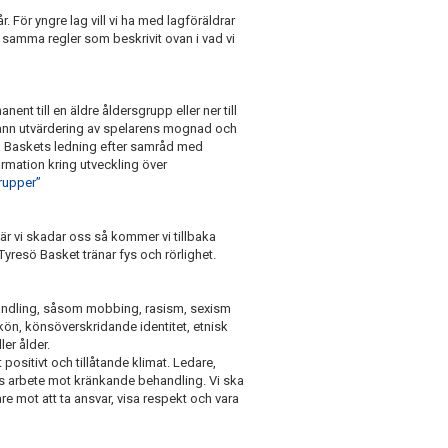
r. För yngre lag vill vi ha med lagföräldrar
 samma regler som beskrivit ovan i vad vi
nent till en äldre åldersgrupp eller ner till
rann utvärdering av spelarens mognad och
sö Baskets ledning efter samråd med
ormation kring utveckling över
rupper”
är vi skadar oss så kommer vi tillbaka
 Tyresö Basket tränar fys och rörlighet.
handling, såsom mobbing, rasism, sexism
 kön, könsöverskridande identitet, etnisk
ler ålder.
ositivt och tillåtande klimat. Ledare,
ens arbete mot kränkande behandling. Vi ska
e mot att ta ansvar, visa respekt och vara