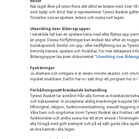
Resor
När laget åker på resor finns det alltid en ledare med över 18 å
som hjälp och stöd. När vi representerar Tyresö Basket gäller
förväntar oss av spelare, ledare och vuxna runt lagen.
Utveckling över åldersgrupper
I särskilda fall kan en spelare träna med eller flyttas upp perma
en yngre. Dessa förflyttningar kan endast ske efter en nogg
kunskapsnivå. Beslut om upp- eller nedflyttning tas av Tyre
berörda tränare, spelare och föräldrar. För mer detaljerad inf
åldersgrupper läs även dokumentet
“Utveckling över åldersg
Fysträningar
Ju starkare och rörligare vi är desto mindre skador, och om/n
mycket snabbare. Därför har vi i satt ihop ett program hur vi i
Förhållningssätt kränkande behandling
Tyresö Basket tar avstånd från alla former av kränkande be
och trakasserier. Vi accepterar aldrig kränkningar kopplat till
tillhörighet, religion, funktionsnedsättning, sexuell läggning el
Våra barn och ungdomar inom Tyresö Basket ska fostras i ett p
funktionärer och andra vuxna har ett stort ansvar i förening
alla föregå med gott exempel och på så sätt guida våra spelar
en bra kamrat i alla lägen.