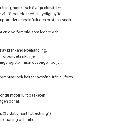
ning, match och övriga aktiviteter.
r väl förberedd med ett tydligt syfte.
 uppträder respektfullt och professionellt
r en god förebild som ledare och
r av kränkande behandling.
förbundets riktlinjer.
ningsregister innan säsongen börjar.
ompisar och helt tar avstånd från all form
kor du möter runt basketen.
ingen börjar.
gen. (Se dokument “Utrustning”)
, träning och fritid.