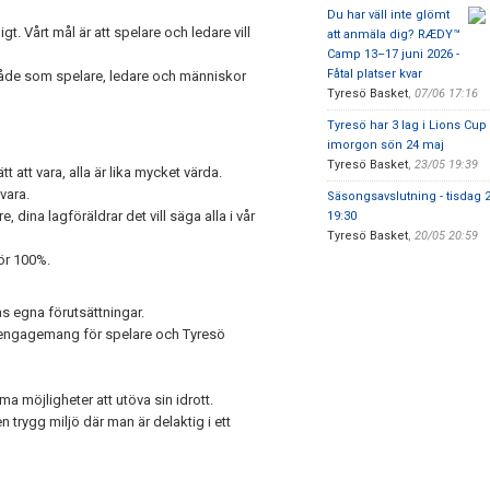
Du har väll inte glömt
. Vårt mål är att spelare och ledare vill
att anmäla dig? RÆDY™
Camp 13–17 juni 2026 -
Fåtal platser kvar
 både som spelare, ledare och människor
Tyresö Basket
,
07/06 17:16
Tyresö har 3 lag i Lions Cup 
imorgon sön 24 maj
Tyresö Basket
,
23/05 19:39
 att vara, alla är lika mycket värda.
 vara.
Säsongsavslutning - tisdag 2
 dina lagföräldrar det vill säga alla i vår
19:30
Tyresö Basket
,
20/05 20:59
gör 100%.
as egna förutsättningar.
rt engagemang för spelare och Tyresö
ma möjligheter att utöva sin idrott.
 trygg miljö där man är delaktig i ett