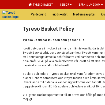
TYRESÖ BASKET
SENIOR
BARN & UNGDOM
Värdegrund
Fritidskortet
Medlemsavgifter
Kl
Tyresö Basket Policy
Tyresö Basket är klubben som passar alla.
Idrott betyder så mycket i så många människors liv, då är det v
Tyresö Basket erbjuder basketverksamhet i Tyresö kommun för 
att kontinuerligt utveckla och förbättra verksamheten och a
önskemål. Vi vill på alla nivåer bedriva vår idrott så att den u
psykiskt som socialt och kulturellt.
Spelare och ledare i Tyresö Basket skall vara föredömen vad
planer. Genom samarbete och utbyte mellan olika årskullar v
utvecklande miljö där alla känner sig välkomna och får rätt u
trygg utvecklingsmiljö för spelare och ledare är viktigt för o
Vi i Tyresö Basket uppmuntrar till att prova och hålla på med f
möjligt.