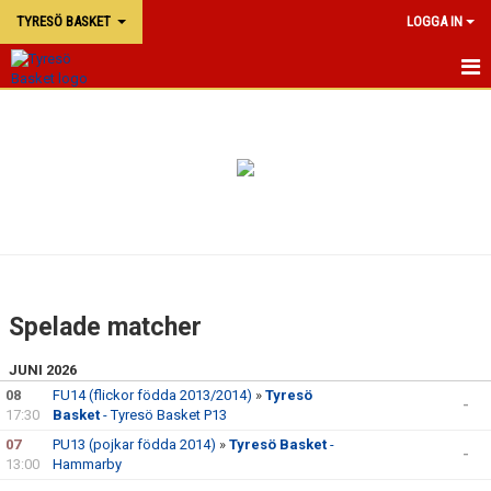
TYRESÖ BASKET
LOGGA IN
TYRESÖ BASKET
NYHETER
MATCHER
KALENDER
KONTAKTA OSS
Spelade matcher
DOKUMENT
JUNI 2026
08
FU14 (flickor födda 2013/2014)
»
Tyresö
-
17:30
Basket
- Tyresö Basket P13
07
PU13 (pojkar födda 2014)
»
Tyresö Basket
-
-
13:00
Hammarby