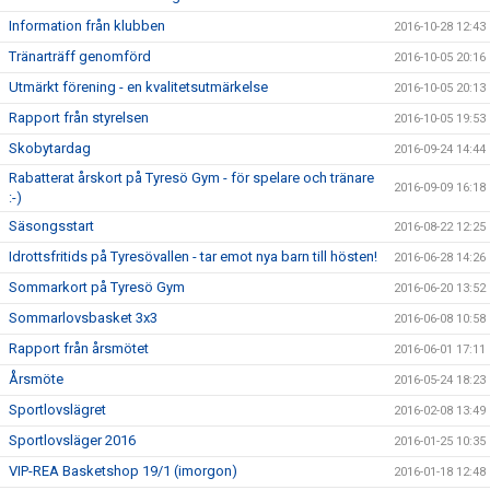
Information från klubben
2016-10-28 12:43
Tränarträff genomförd
2016-10-05 20:16
Utmärkt förening - en kvalitetsutmärkelse
2016-10-05 20:13
Rapport från styrelsen
2016-10-05 19:53
Skobytardag
2016-09-24 14:44
Rabatterat årskort på Tyresö Gym - för spelare och tränare
2016-09-09 16:18
:-)
Säsongsstart
2016-08-22 12:25
Idrottsfritids på Tyresövallen - tar emot nya barn till hösten!
2016-06-28 14:26
Sommarkort på Tyresö Gym
2016-06-20 13:52
Sommarlovsbasket 3x3
2016-06-08 10:58
Rapport från årsmötet
2016-06-01 17:11
Årsmöte
2016-05-24 18:23
Sportlovslägret
2016-02-08 13:49
Sportlovsläger 2016
2016-01-25 10:35
VIP-REA Basketshop 19/1 (imorgon)
2016-01-18 12:48