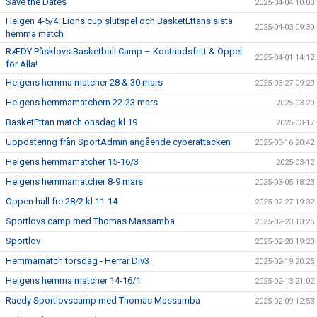
Save the Dates
2025-04-04 10:00
Helgen 4-5/4: Lions cup slutspel och BasketEttans sista
2025-04-03 09:30
hemma match
RÆDY Påsklovs Basketball Camp – Kostnadsfritt & Öppet
2025-04-01 14:12
för Alla!
Helgens hemma matcher 28 & 30 mars
2025-03-27 09:29
Helgens hemmamatchern 22-23 mars
2025-03-20
BasketEttan match onsdag kl 19
2025-03-17
Uppdatering från SportAdmin angående cyberattacken
2025-03-16 20:42
Helgens hemmamatcher 15-16/3
2025-03-12
Helgens hemmamatcher 8-9 mars
2025-03-05 18:23
Öppen hall fre 28/2 kl 11-14
2025-02-27 19:32
Sportlovs camp med Thomas Massamba
2025-02-23 13:25
Sportlov
2025-02-20 19:20
Hemmamatch torsdag - Herrar Div3
2025-02-19 20:25
Helgens hemma matcher 14-16/1
2025-02-13 21:02
Raedy Sportlovscamp med Thomas Massamba
2025-02-09 12:53