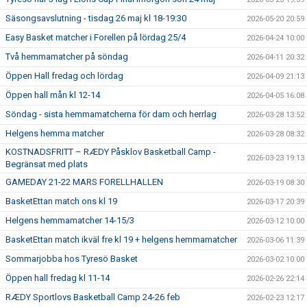
Säsongsavslutning - tisdag 26 maj kl 18-19:30
2026-05-20 20:59
Easy Basket matcher i Forellen på lördag 25/4
2026-04-24 10:00
Två hemmamatcher på söndag
2026-04-11 20:32
Öppen Hall fredag och lördag
2026-04-09 21:13
Öppen hall mån kl 12-14
2026-04-05 16:08
Söndag - sista hemmamatcherna för dam och herrlag
2026-03-28 13:52
Helgens hemma matcher
2026-03-28 08:32
KOSTNADSFRITT – RÆDY Påsklov Basketball Camp -
2026-03-23 19:13
Begränsat med plats
GAMEDAY 21-22 MARS FORELLHALLEN
2026-03-19 08:30
BasketEttan match ons kl 19
2026-03-17 20:39
Helgens hemmamatcher 14-15/3
2026-03-12 10:00
BasketEttan match ikväl fre kl 19 + helgens hemmamatcher
2026-03-06 11:39
Sommarjobba hos Tyresö Basket
2026-03-02 10:00
Öppen hall fredag kl 11-14
2026-02-26 22:14
RÆDY Sportlovs Basketball Camp 24-26 feb
2026-02-23 12:17