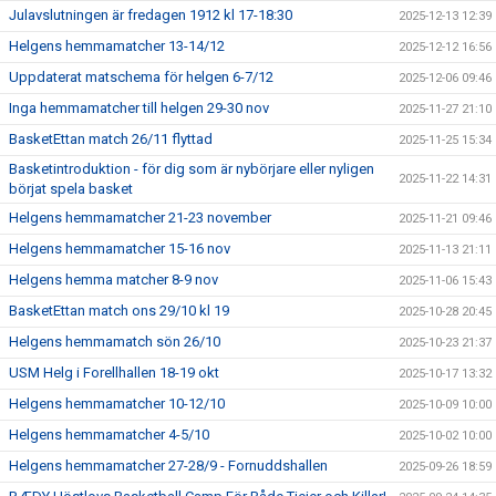
Julavslutningen är fredagen 1912 kl 17-18:30
2025-12-13 12:39
Helgens hemmamatcher 13-14/12
2025-12-12 16:56
Uppdaterat matschema för helgen 6-7/12
2025-12-06 09:46
Inga hemmamatcher till helgen 29-30 nov
2025-11-27 21:10
BasketEttan match 26/11 flyttad
2025-11-25 15:34
Basketintroduktion - för dig som är nybörjare eller nyligen
2025-11-22 14:31
börjat spela basket
Helgens hemmamatcher 21-23 november
2025-11-21 09:46
Helgens hemmamatcher 15-16 nov
2025-11-13 21:11
Helgens hemma matcher 8-9 nov
2025-11-06 15:43
BasketEttan match ons 29/10 kl 19
2025-10-28 20:45
Helgens hemmamatch sön 26/10
2025-10-23 21:37
USM Helg i Forellhallen 18-19 okt
2025-10-17 13:32
Helgens hemmamatcher 10-12/10
2025-10-09 10:00
Helgens hemmamatcher 4-5/10
2025-10-02 10:00
Helgens hemmamatcher 27-28/9 - Fornuddshallen
2025-09-26 18:59