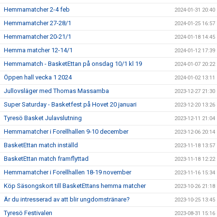
Hemmamatcher 2-4 feb
2024-01-31 20:40
Hemmamatcher 27-28/1
2024-01-25 16:57
Hemmamatcher 20-21/1
2024-01-18 14:45
Hemma matcher 12-14/1
2024-01-12 17:39
Hemmamatch - BasketEttan på onsdag 10/1 kl 19
2024-01-07 20:22
Öppen hall vecka 1 2024
2024-01-02 13:11
Jullovsläger med Thomas Massamba
2023-12-27 21:30
Super Saturday - Basketfest på Hovet 20 januari
2023-12-20 13:26
Tyresö Basket Julavslutning
2023-12-11 21:04
Hemmamatcher i Forellhallen 9-10 december
2023-12-06 20:14
BasketEttan match inställd
2023-11-18 13:57
BasketEttan match framflyttad
2023-11-18 12:22
Hemmamatcher i Forellhallen 18-19 november
2023-11-16 15:34
Köp Säsongskort till BasketEttans hemma matcher
2023-10-26 21:18
Är du intresserad av att blir ungdomstränare?
2023-10-25 13:45
Tyresö Festivalen
2023-08-31 15:16