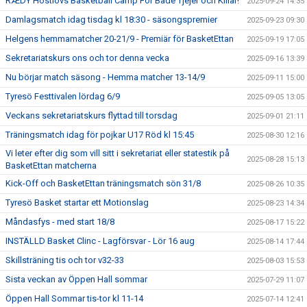
RÆDY Höstlovs Basketball Camp För Både Tjejer och Killar!
2025-09-24 14:35
Damlagsmatch idag tisdag kl 18:30 - säsongspremier
2025-09-23 09:30
Helgens hemmamatcher 20-21/9 - Premiär för BasketEttan
2025-09-19 17:05
Sekretariatskurs ons och tor denna vecka
2025-09-16 13:39
Nu börjar match säsong - Hemma matcher 13-14/9
2025-09-11 15:00
Tyresö Festtivalen lördag 6/9
2025-09-05 13:05
Veckans sekretariatskurs flyttad till torsdag
2025-09-01 21:11
Träningsmatch idag för pojkar U17 Röd kl 15:45
2025-08-30 12:16
Vi leter efter dig som vill sitt i sekretariat eller statestik på
2025-08-28 15:13
BasketEttan matcherna
Kick-Off och BasketEttan träningsmatch sön 31/8
2025-08-26 10:35
Tyresö Basket startar ett Motionslag
2025-08-23 14:34
Måndasfys - med start 18/8
2025-08-17 15:22
INSTÄLLD Basket Clinc - Lagförsvar - Lör 16 aug
2025-08-14 17:44
Skillsträning tis och tor v32-33
2025-08-03 15:53
Sista veckan av Öppen Hall sommar
2025-07-29 11:07
Öppen Hall Sommar tis-tor kl 11-14
2025-07-14 12:41