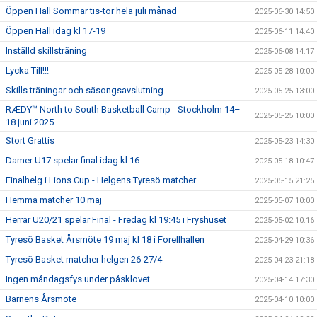
Öppen Hall Sommar tis-tor hela juli månad
2025-06-30 14:50
Öppen Hall idag kl 17-19
2025-06-11 14:40
Inställd skillsträning
2025-06-08 14:17
Lycka Till!!!
2025-05-28 10:00
Skills träningar och säsongsavslutning
2025-05-25 13:00
RÆDY™ North to South Basketball Camp - Stockholm 14–
2025-05-25 10:00
18 juni 2025
Stort Grattis
2025-05-23 14:30
Damer U17 spelar final idag kl 16
2025-05-18 10:47
Finalhelg i Lions Cup - Helgens Tyresö matcher
2025-05-15 21:25
Hemma matcher 10 maj
2025-05-07 10:00
Herrar U20/21 spelar Final - Fredag kl 19:45 i Fryshuset
2025-05-02 10:16
Tyresö Basket Årsmöte 19 maj kl 18 i Forellhallen
2025-04-29 10:36
Tyresö Basket matcher helgen 26-27/4
2025-04-23 21:18
Ingen måndagsfys under påsklovet
2025-04-14 17:30
Barnens Årsmöte
2025-04-10 10:00