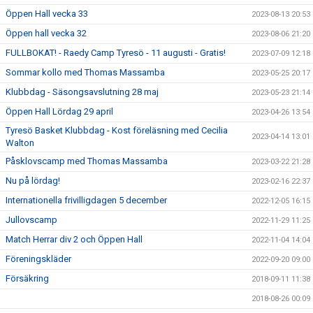
Öppen Hall vecka 33
2023-08-13 20:53
Öppen hall vecka 32
2023-08-06 21:20
FULLBOKAT! - Raedy Camp Tyresö - 11 augusti - Gratis!
2023-07-09 12:18
Sommar kollo med Thomas Massamba
2023-05-25 20:17
Klubbdag - Säsongsavslutning 28 maj
2023-05-23 21:14
Öppen Hall Lördag 29 april
2023-04-26 13:54
Tyresö Basket Klubbdag - Kost föreläsning med Cecilia
2023-04-14 13:01
Walton
Påsklovscamp med Thomas Massamba
2023-03-22 21:28
Nu på lördag!
2023-02-16 22:37
Internationella frivilligdagen 5 december
2022-12-05 16:15
Jullovscamp
2022-11-29 11:25
Match Herrar div 2 och Öppen Hall
2022-11-04 14:04
Föreningskläder
2022-09-20 09:00
Försäkring
2018-09-11 11:38
2018-08-26 00:09