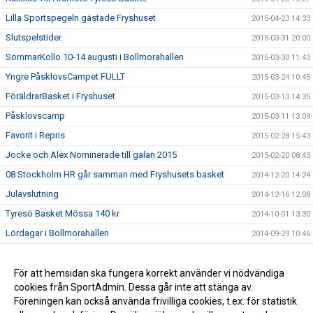
Lilla Sportspegeln gästade Fryshuset
2015-04-23 14:33
Slutspelstider.
2015-03-31 20:00
SommarKollo 10-14 augusti i Bollmorahallen
2015-03-30 11:43
Yngre PåsklovsCampet FULLT
2015-03-24 10:45
FöräldrarBasket i Fryshuset
2015-03-13 14:35
Påsklovscamp
2015-03-11 13:09
Favorit i Repris
2015-02-28 15:43
Jocke och Alex Nominerade till galan 2015
2015-02-20 08:43
08 Stockholm HR går samman med Fryshusets basket
2014-12-20 14:24
Julavslutning
2014-12-16 12:08
Tyresö Basket Mössa 140 kr
2014-10-01 13:30
Lördagar i Bollmorahallen
2014-09-29 10:46
2014-09-01 11:04
Semifinal 4 i Norrköping
För att hemsidan ska fungera korrekt använder vi nödvändiga
2014-08-31 22:50
cookies från SportAdmin. Dessa går inte att stänga av.
Påminnelse påsklovs camp
2014-08-31 22:49
Föreningen kan också använda frivilliga cookies, t.ex. för statistik