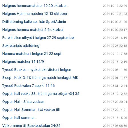
Helgens hemmamatcher 19-20 oktober
2024-10-17 22:29
Helgens Hemmamatcher 12-13 oktober
2024-10-10 21:23
Driftstörning kallelser från SportAdmin
2024-10-09 21:26
Helgens hemma matcher 5-6 oktober
2024-10-02 20:17
Forellhallen uthyrd i helgen 27-29 september
2024-09-25 16:19
Sekretariats utbildning
2024-09-23 22:18
Hemma matcher i helgen 21-22 sept
2024-09-19 17:38
Helgens matcher 14-15/9
2024-09-13 12:19
Tyresö Basket - mycket aktiviteter i helgen
2024-09-05 11:56
8 sep - Kick-Off & träningsmatch herrlaget-AIK
2024-09-01 11:57
Tyresö Festivalen 7 sep kl 11-16
2024-08-31 12:44
Öppen hall vecka 33 - träningarna börjar v34-35
2024-08-12 12:52
Öppen Hall - Sista veckan
2024-07-29 20:04
Öppen Hall Sommar - två veckor till
2024-07-22 14:01
Öppen hall sommar
2024-07-15 15:06
Välkommen till Basketskolan 24/25
2024-07-05 08:36