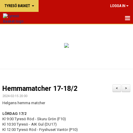
TYRESÖ BASKET
LOGGA IN
TYRESÖ BASKET
NYHETER
MATCHER
KALENDER
KONTAKTA OSS
Hemmamatcher 17-18/2
<
>
DOKUMENT
2024-02-15 20:00
Helgens hemma matcher
LÖRDAG 17/2
Kl 9:00 Tyresö Röd - Skuru Grön (F10)
Kl 10:30 Tyresö - AIK Gul (DU17)
Kl 12:00 Tyresö Röd - Fryshuset Vantör (P10)