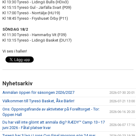
Kl 13:30 Tyresö - Lidingö Bulls (HDiv3)
Kl 15:15 Tyresö Gul - Järfälla Svart (P09)
Kl 17:00 Tyresö - Norrtälje (HU19)
Kl 18:45 Tyresö - Fryshuset Örby (P11)
SÖNDAG 18/2
Kl 11:30 Tyresö - Hammarby Vit (F09)
Kl 13:15 Tyresö - Lidingö Basket (DU17)
Vi ses i hallen!
Nyhetsarkiv
Anmälan öppen för säsongen 2026/2027
2026-07-30 20:01
Välkommen till Tyresö Basket, Åke Bärlin!
2026-07-21 13:00
Ons: Öppningsfirande av aktiviteter på Forelltorget - Tor:
2026-06-16 20:20
Öppen Hall
Du har väll inte glömt att anmäla dig? RÆDY™ Camp 13–17
2026-06-07 17:16
juni 2026 - Fåtal platser kvar
Tyresö har 3 lag i Lions Cup Final imorgon sön 24 maj
2026-05-23 19:39