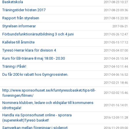
Basketskola
2017-08-23 10:27
Träningstider hösten 2017
2017-08-23 09:36
Rapport från styrelsen
2017-08-15 23:30
Styrelsen informerar
2017-06-21
Förbundsfunktionärsutbildning 3 och 4 juni
2017-05-26 12:47
Kallelse till årsmöte
2017-05-15 17:12
Tyresö Herrar klara för division 4
2017-05-04 07:00
Kurs för EB-tränare 8 maj 18.00 - 20.30
2017-04-25 15:34
Träning i Påsk!
2017-04-10 11:44
Du får 200 kr rabatt hos Gymgrossisten.
2017-04-06 16:52
2017-02-21 18:46
http://www.sponsorhuset.se/kfumtyresobasket/tips-till-
2017-02-02 15:46
foreningen/filmen/
Nominera klubben, ledare och eldsjälar till kommunens
2017-01-16 14:01
idrottsgala!
Handla via Sponsorhuset online - sponsra
2016-12-09 11:28
(superenkelt)Tyresö basket!
Samverkan mellan föreningar i söderort
2016-11-29 09:00