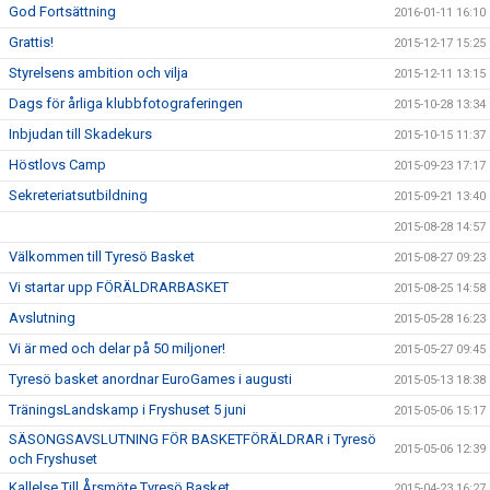
God Fortsättning
2016-01-11 16:10
Grattis!
2015-12-17 15:25
Styrelsens ambition och vilja
2015-12-11 13:15
Dags för årliga klubbfotograferingen
2015-10-28 13:34
Inbjudan till Skadekurs
2015-10-15 11:37
Höstlovs Camp
2015-09-23 17:17
Sekreteriatsutbildning
2015-09-21 13:40
2015-08-28 14:57
Välkommen till Tyresö Basket
2015-08-27 09:23
Vi startar upp FÖRÄLDRARBASKET
2015-08-25 14:58
Avslutning
2015-05-28 16:23
Vi är med och delar på 50 miljoner!
2015-05-27 09:45
Tyresö basket anordnar EuroGames i augusti
2015-05-13 18:38
TräningsLandskamp i Fryshuset 5 juni
2015-05-06 15:17
SÄSONGSAVSLUTNING FÖR BASKETFÖRÄLDRAR i Tyresö
2015-05-06 12:39
och Fryshuset
Kallelse Till Årsmöte Tyresö Basket
2015-04-23 16:27