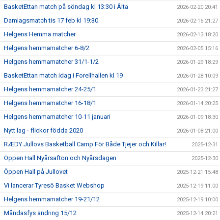
BasketEttan match på söndag kl 13:30 i Älta
2026-02-20 20:41
Damlagsmatch tis 17 feb kl 19:30
2026-02-16 21:27
Helgens Hemma matcher
2026-02-13 18:20
Helgens hemmamatcher 6-8/2
2026-02-05 15:16
Helgens hemmamatcher 31/1-1/2
2026-01-29 18:29
BasketEttan match idag i Forellhallen kl 19
2026-01-28 10:09
Helgens hemmamatcher 24-25/1
2026-01-23 21:27
Helgens hemmamatcher 16-18/1
2026-01-14 20:25
Helgens hemmamatcher 10-11 januari
2026-01-09 18:30
Nytt lag - flickor födda 2020
2026-01-08 21:00
RÆDY Jullovs Basketball Camp För Både Tjejer och Killar!
2025-12-31
Öppen Hall Nyårsafton och Nyårsdagen
2025-12-30
Öppen Hall på Jullovet
2025-12-21 15:48
Vi lancerar Tyresö Basket Webshop
2025-12-19 11:00
Helgens hemmamatcher 19-21/12
2025-12-19 10:00
Måndasfys ändring 15/12
2025-12-14 20:21