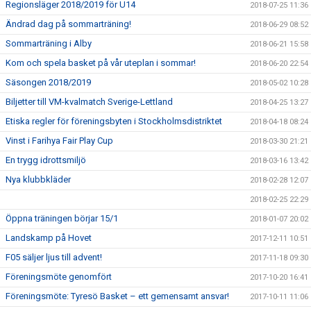
Regionsläger 2018/2019 för U14
2018-07-25 11:36
Ändrad dag på sommarträning!
2018-06-29 08:52
Sommarträning i Alby
2018-06-21 15:58
Kom och spela basket på vår uteplan i sommar!
2018-06-20 22:54
Säsongen 2018/2019
2018-05-02 10:28
Biljetter till VM-kvalmatch Sverige-Lettland
2018-04-25 13:27
Etiska regler för föreningsbyten i Stockholmsdistriktet
2018-04-18 08:24
Vinst i Farihya Fair Play Cup
2018-03-30 21:21
En trygg idrottsmiljö
2018-03-16 13:42
Nya klubbkläder
2018-02-28 12:07
2018-02-25 22:29
Öppna träningen börjar 15/1
2018-01-07 20:02
Landskamp på Hovet
2017-12-11 10:51
F05 säljer ljus till advent!
2017-11-18 09:30
Föreningsmöte genomfört
2017-10-20 16:41
Föreningsmöte: Tyresö Basket – ett gemensamt ansvar!
2017-10-11 11:06