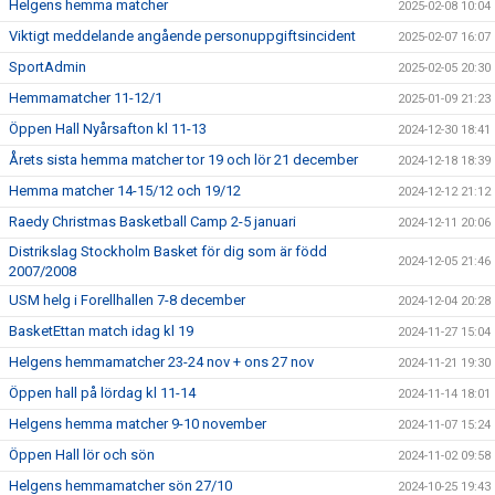
Helgens hemma matcher
2025-02-08 10:04
Viktigt meddelande angående personuppgiftsincident
2025-02-07 16:07
SportAdmin
2025-02-05 20:30
Hemmamatcher 11-12/1
2025-01-09 21:23
Öppen Hall Nyårsafton kl 11-13
2024-12-30 18:41
Årets sista hemma matcher tor 19 och lör 21 december
2024-12-18 18:39
Hemma matcher 14-15/12 och 19/12
2024-12-12 21:12
Raedy Christmas Basketball Camp 2-5 januari
2024-12-11 20:06
Distrikslag Stockholm Basket för dig som är född
2024-12-05 21:46
2007/2008
USM helg i Forellhallen 7-8 december
2024-12-04 20:28
BasketEttan match idag kl 19
2024-11-27 15:04
Helgens hemmamatcher 23-24 nov + ons 27 nov
2024-11-21 19:30
Öppen hall på lördag kl 11-14
2024-11-14 18:01
Helgens hemma matcher 9-10 november
2024-11-07 15:24
Öppen Hall lör och sön
2024-11-02 09:58
Helgens hemmamatcher sön 27/10
2024-10-25 19:43