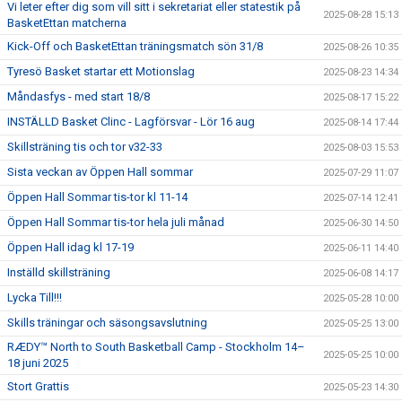
Vi leter efter dig som vill sitt i sekretariat eller statestik på
2025-08-28 15:13
BasketEttan matcherna
Kick-Off och BasketEttan träningsmatch sön 31/8
2025-08-26 10:35
Tyresö Basket startar ett Motionslag
2025-08-23 14:34
Måndasfys - med start 18/8
2025-08-17 15:22
INSTÄLLD Basket Clinc - Lagförsvar - Lör 16 aug
2025-08-14 17:44
Skillsträning tis och tor v32-33
2025-08-03 15:53
Sista veckan av Öppen Hall sommar
2025-07-29 11:07
Öppen Hall Sommar tis-tor kl 11-14
2025-07-14 12:41
Öppen Hall Sommar tis-tor hela juli månad
2025-06-30 14:50
Öppen Hall idag kl 17-19
2025-06-11 14:40
Inställd skillsträning
2025-06-08 14:17
Lycka Till!!!
2025-05-28 10:00
Skills träningar och säsongsavslutning
2025-05-25 13:00
RÆDY™ North to South Basketball Camp - Stockholm 14–
2025-05-25 10:00
18 juni 2025
Stort Grattis
2025-05-23 14:30