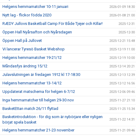
Helgens hemmamatcher 10-11 januari
2026-01-09 18:30
Nytt lag - flickor födda 2020
2026-01-08 21:00
RÆDY Jullovs Basketball Camp För Både Tjejer och Killar!
2025-12-31
Öppen Hall Nyårsafton och Nyårsdagen
2025-12-30
Öppen Hall på Jullovet
2025-12-21 15:48
Vi lancerar Tyresö Basket Webshop
2025-12-19 11:00
Helgens hemmamatcher 19-21/12
2025-12-19 10:00
Måndasfys ändring 15/12
2025-12-14 20:21
Julavslutningen är fredagen 1912 kl 17-18:30
2025-12-13 12:39
Helgens hemmamatcher 13-14/12
2025-12-12 16:56
Uppdaterat matschema för helgen 6-7/12
2025-12-06 09:46
Inga hemmamatcher till helgen 29-30 nov
2025-11-27 21:10
BasketEttan match 26/11 flyttad
2025-11-25 15:34
Basketintroduktion - för dig som är nybörjare eller nyligen
2025-11-22 14:31
börjat spela basket
Helgens hemmamatcher 21-23 november
2025-11-21 09:46