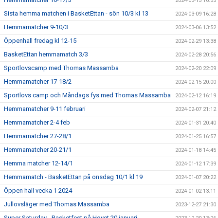
2024-03-13 16:55
Sista hemma matchen i BasketEttan - sön 10/3 kl 13
2024-03-09 16:28
Hemmamatcher 9-10/3
2024-03-06 13:52
Öppenhall fredag kl 12-15
2024-02-29 13:38
BasketEttan hemmamatch 3/3
2024-02-28 20:56
Sportlovscamp med Thomas Massamba
2024-02-20 22:09
Hemmamatcher 17-18/2
2024-02-15 20:00
Sportlovs camp och Måndags fys med Thomas Massamba
2024-02-12 16:19
Hemmamatcher 9-11 februari
2024-02-07 21:12
Hemmamatcher 2-4 feb
2024-01-31 20:40
Hemmamatcher 27-28/1
2024-01-25 16:57
Hemmamatcher 20-21/1
2024-01-18 14:45
Hemma matcher 12-14/1
2024-01-12 17:39
Hemmamatch - BasketEttan på onsdag 10/1 kl 19
2024-01-07 20:22
Öppen hall vecka 1 2024
2024-01-02 13:11
Jullovsläger med Thomas Massamba
2023-12-27 21:30
Super Saturday - Basketfest på Hovet 20 januari