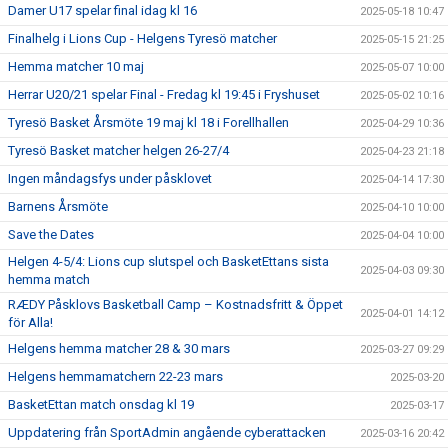
Damer U17 spelar final idag kl 16
2025-05-18 10:47
Finalhelg i Lions Cup - Helgens Tyresö matcher
2025-05-15 21:25
Hemma matcher 10 maj
2025-05-07 10:00
Herrar U20/21 spelar Final - Fredag kl 19:45 i Fryshuset
2025-05-02 10:16
Tyresö Basket Årsmöte 19 maj kl 18 i Forellhallen
2025-04-29 10:36
Tyresö Basket matcher helgen 26-27/4
2025-04-23 21:18
Ingen måndagsfys under påsklovet
2025-04-14 17:30
Barnens Årsmöte
2025-04-10 10:00
Save the Dates
2025-04-04 10:00
Helgen 4-5/4: Lions cup slutspel och BasketEttans sista
2025-04-03 09:30
hemma match
RÆDY Påsklovs Basketball Camp – Kostnadsfritt & Öppet
2025-04-01 14:12
för Alla!
Helgens hemma matcher 28 & 30 mars
2025-03-27 09:29
Helgens hemmamatchern 22-23 mars
2025-03-20
BasketEttan match onsdag kl 19
2025-03-17
Uppdatering från SportAdmin angående cyberattacken
2025-03-16 20:42