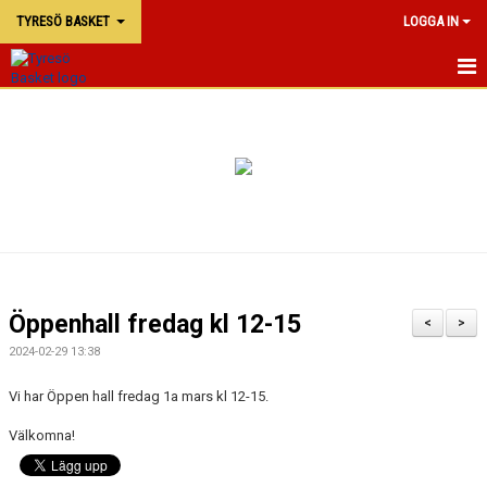
TYRESÖ BASKET
LOGGA IN
TYRESÖ BASKET
NYHETER
MATCHER
KALENDER
KONTAKTA OSS
Öppenhall fredag kl 12-15
<
>
DOKUMENT
2024-02-29 13:38
Vi har Öppen hall fredag 1a mars kl 12-15.
Välkomna!