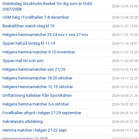
Distrikslag Stockholm Basket för dig som är född
2024-12-05 21:46
2007/2008
USM helg i Forellhallen 7-8 december
2024-12-04 20:28
BasketEttan match idag kl 19
2024-11-27 15:04
Helgens hemmamatcher 23-24 nov + ons 27 nov
2024-11-21 19:30
Öppen hall på lördag kl 11-14
2024-11-14 18:01
Helgens hemma matcher 9-10 november
2024-11-07 15:24
Öppen Hall lör och sön
2024-11-02 09:58
Helgens hemmamatcher sön 27/10
2024-10-25 19:43
Helgens hemmamatcher 19-20 oktober
2024-10-17 22:29
Helgens Hemmamatcher 12-13 oktober
2024-10-10 21:23
Driftstörning kallelser från SportAdmin
2024-10-09 21:26
Helgens hemma matcher 5-6 oktober
2024-10-02 20:17
Forellhallen uthyrd i helgen 27-29 september
2024-09-25 16:19
Sekretariats utbildning
2024-09-23 22:18
Hemma matcher i helgen 21-22 sept
2024-09-19 17:38
Helgens matcher 14-15/9