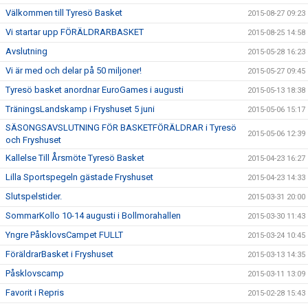
Välkommen till Tyresö Basket
2015-08-27 09:23
Vi startar upp FÖRÄLDRARBASKET
2015-08-25 14:58
Avslutning
2015-05-28 16:23
Vi är med och delar på 50 miljoner!
2015-05-27 09:45
Tyresö basket anordnar EuroGames i augusti
2015-05-13 18:38
TräningsLandskamp i Fryshuset 5 juni
2015-05-06 15:17
SÄSONGSAVSLUTNING FÖR BASKETFÖRÄLDRAR i Tyresö
2015-05-06 12:39
och Fryshuset
Kallelse Till Årsmöte Tyresö Basket
2015-04-23 16:27
Lilla Sportspegeln gästade Fryshuset
2015-04-23 14:33
Slutspelstider.
2015-03-31 20:00
SommarKollo 10-14 augusti i Bollmorahallen
2015-03-30 11:43
Yngre PåsklovsCampet FULLT
2015-03-24 10:45
FöräldrarBasket i Fryshuset
2015-03-13 14:35
Påsklovscamp
2015-03-11 13:09
Favorit i Repris
2015-02-28 15:43