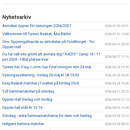
Nyhetsarkiv
Anmälan öppen för säsongen 2026/2027
2026-07-30 20:01
Välkommen till Tyresö Basket, Åke Bärlin!
2026-07-21 13:00
Ons: Öppningsfirande av aktiviteter på Forelltorget - Tor:
2026-06-16 20:20
Öppen Hall
Du har väll inte glömt att anmäla dig? RÆDY™ Camp 13–17
2026-06-07 17:16
juni 2026 - Fåtal platser kvar
Tyresö har 3 lag i Lions Cup Final imorgon sön 24 maj
2026-05-23 19:39
Säsongsavslutning - tisdag 26 maj kl 18-19:30
2026-05-20 20:59
Easy Basket matcher i Forellen på lördag 25/4
2026-04-24 10:00
Två hemmamatcher på söndag
2026-04-11 20:32
Öppen Hall fredag och lördag
2026-04-09 21:13
Öppen hall mån kl 12-14
2026-04-05 16:08
Söndag - sista hemmamatcherna för dam och herrlag
2026-03-28 13:52
Helgens hemma matcher
2026-03-28 08:32