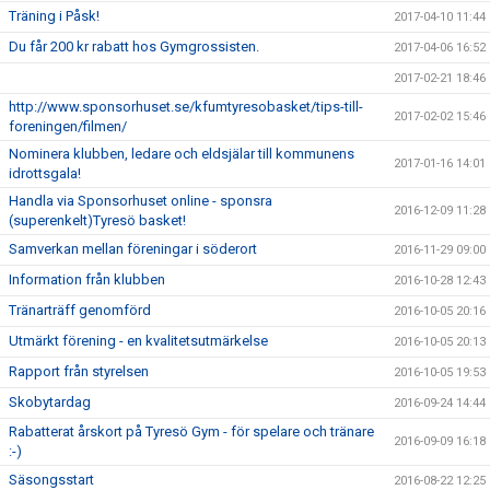
Träning i Påsk!
2017-04-10 11:44
Du får 200 kr rabatt hos Gymgrossisten.
2017-04-06 16:52
2017-02-21 18:46
http://www.sponsorhuset.se/kfumtyresobasket/tips-till-
2017-02-02 15:46
foreningen/filmen/
Nominera klubben, ledare och eldsjälar till kommunens
2017-01-16 14:01
idrottsgala!
Handla via Sponsorhuset online - sponsra
2016-12-09 11:28
(superenkelt)Tyresö basket!
Samverkan mellan föreningar i söderort
2016-11-29 09:00
Information från klubben
2016-10-28 12:43
Tränarträff genomförd
2016-10-05 20:16
Utmärkt förening - en kvalitetsutmärkelse
2016-10-05 20:13
Rapport från styrelsen
2016-10-05 19:53
Skobytardag
2016-09-24 14:44
Rabatterat årskort på Tyresö Gym - för spelare och tränare
2016-09-09 16:18
:-)
Säsongsstart
2016-08-22 12:25