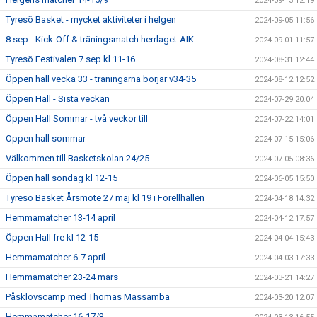
2024-09-13 12:19
Tyresö Basket - mycket aktiviteter i helgen
2024-09-05 11:56
8 sep - Kick-Off & träningsmatch herrlaget-AIK
2024-09-01 11:57
Tyresö Festivalen 7 sep kl 11-16
2024-08-31 12:44
Öppen hall vecka 33 - träningarna börjar v34-35
2024-08-12 12:52
Öppen Hall - Sista veckan
2024-07-29 20:04
Öppen Hall Sommar - två veckor till
2024-07-22 14:01
Öppen hall sommar
2024-07-15 15:06
Välkommen till Basketskolan 24/25
2024-07-05 08:36
Öppen hall söndag kl 12-15
2024-06-05 15:50
Tyresö Basket Årsmöte 27 maj kl 19 i Forellhallen
2024-04-18 14:32
Hemmamatcher 13-14 april
2024-04-12 17:57
Öppen Hall fre kl 12-15
2024-04-04 15:43
Hemmamatcher 6-7 april
2024-04-03 17:33
Hemmamatcher 23-24 mars
2024-03-21 14:27
Påsklovscamp med Thomas Massamba
2024-03-20 12:07
Hemmamatcher 16-17/3