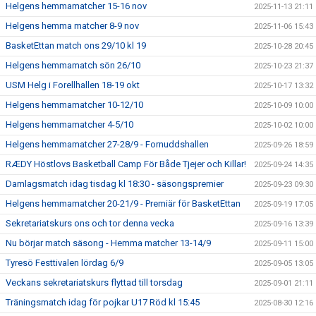
Helgens hemmamatcher 15-16 nov
2025-11-13 21:11
Helgens hemma matcher 8-9 nov
2025-11-06 15:43
BasketEttan match ons 29/10 kl 19
2025-10-28 20:45
Helgens hemmamatch sön 26/10
2025-10-23 21:37
USM Helg i Forellhallen 18-19 okt
2025-10-17 13:32
Helgens hemmamatcher 10-12/10
2025-10-09 10:00
Helgens hemmamatcher 4-5/10
2025-10-02 10:00
Helgens hemmamatcher 27-28/9 - Fornuddshallen
2025-09-26 18:59
RÆDY Höstlovs Basketball Camp För Både Tjejer och Killar!
2025-09-24 14:35
Damlagsmatch idag tisdag kl 18:30 - säsongspremier
2025-09-23 09:30
Helgens hemmamatcher 20-21/9 - Premiär för BasketEttan
2025-09-19 17:05
Sekretariatskurs ons och tor denna vecka
2025-09-16 13:39
Nu börjar match säsong - Hemma matcher 13-14/9
2025-09-11 15:00
Tyresö Festtivalen lördag 6/9
2025-09-05 13:05
Veckans sekretariatskurs flyttad till torsdag
2025-09-01 21:11
Träningsmatch idag för pojkar U17 Röd kl 15:45
2025-08-30 12:16