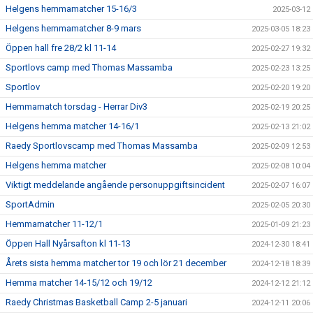
Helgens hemmamatcher 15-16/3
2025-03-12
Helgens hemmamatcher 8-9 mars
2025-03-05 18:23
Öppen hall fre 28/2 kl 11-14
2025-02-27 19:32
Sportlovs camp med Thomas Massamba
2025-02-23 13:25
Sportlov
2025-02-20 19:20
Hemmamatch torsdag - Herrar Div3
2025-02-19 20:25
Helgens hemma matcher 14-16/1
2025-02-13 21:02
Raedy Sportlovscamp med Thomas Massamba
2025-02-09 12:53
Helgens hemma matcher
2025-02-08 10:04
Viktigt meddelande angående personuppgiftsincident
2025-02-07 16:07
SportAdmin
2025-02-05 20:30
Hemmamatcher 11-12/1
2025-01-09 21:23
Öppen Hall Nyårsafton kl 11-13
2024-12-30 18:41
Årets sista hemma matcher tor 19 och lör 21 december
2024-12-18 18:39
Hemma matcher 14-15/12 och 19/12
2024-12-12 21:12
Raedy Christmas Basketball Camp 2-5 januari
2024-12-11 20:06