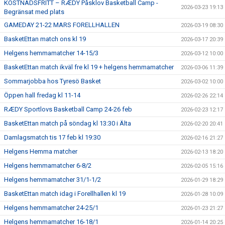
KOSTNADSFRITT – RÆDY Påsklov Basketball Camp -
2026-03-23 19:13
Begränsat med plats
GAMEDAY 21-22 MARS FORELLHALLEN
2026-03-19 08:30
BasketEttan match ons kl 19
2026-03-17 20:39
Helgens hemmamatcher 14-15/3
2026-03-12 10:00
BasketEttan match ikväl fre kl 19 + helgens hemmamatcher
2026-03-06 11:39
Sommarjobba hos Tyresö Basket
2026-03-02 10:00
Öppen hall fredag kl 11-14
2026-02-26 22:14
RÆDY Sportlovs Basketball Camp 24-26 feb
2026-02-23 12:17
BasketEttan match på söndag kl 13:30 i Älta
2026-02-20 20:41
Damlagsmatch tis 17 feb kl 19:30
2026-02-16 21:27
Helgens Hemma matcher
2026-02-13 18:20
Helgens hemmamatcher 6-8/2
2026-02-05 15:16
Helgens hemmamatcher 31/1-1/2
2026-01-29 18:29
BasketEttan match idag i Forellhallen kl 19
2026-01-28 10:09
Helgens hemmamatcher 24-25/1
2026-01-23 21:27
Helgens hemmamatcher 16-18/1
2026-01-14 20:25