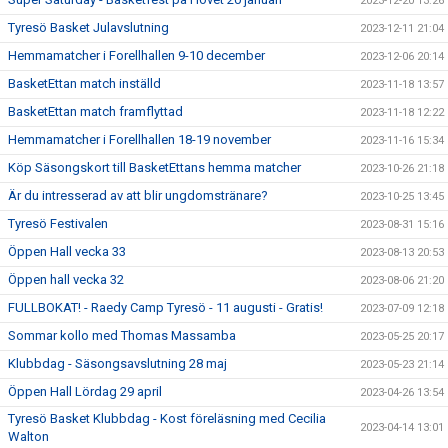
2023-12-20 13:26
Tyresö Basket Julavslutning
2023-12-11 21:04
Hemmamatcher i Forellhallen 9-10 december
2023-12-06 20:14
BasketEttan match inställd
2023-11-18 13:57
BasketEttan match framflyttad
2023-11-18 12:22
Hemmamatcher i Forellhallen 18-19 november
2023-11-16 15:34
Köp Säsongskort till BasketEttans hemma matcher
2023-10-26 21:18
Är du intresserad av att blir ungdomstränare?
2023-10-25 13:45
Tyresö Festivalen
2023-08-31 15:16
Öppen Hall vecka 33
2023-08-13 20:53
Öppen hall vecka 32
2023-08-06 21:20
FULLBOKAT! - Raedy Camp Tyresö - 11 augusti - Gratis!
2023-07-09 12:18
Sommar kollo med Thomas Massamba
2023-05-25 20:17
Klubbdag - Säsongsavslutning 28 maj
2023-05-23 21:14
Öppen Hall Lördag 29 april
2023-04-26 13:54
Tyresö Basket Klubbdag - Kost föreläsning med Cecilia
2023-04-14 13:01
Walton