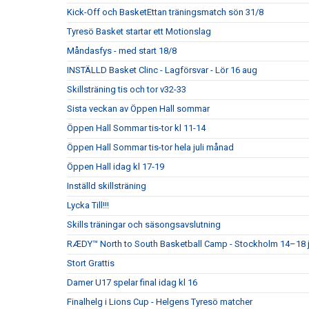
Kick-Off och BasketEttan träningsmatch sön 31/8
Tyresö Basket startar ett Motionslag
Måndasfys - med start 18/8
INSTÄLLD Basket Clinc - Lagförsvar - Lör 16 aug
Skillsträning tis och tor v32-33
Sista veckan av Öppen Hall sommar
Öppen Hall Sommar tis-tor kl 11-14
Öppen Hall Sommar tis-tor hela juli månad
Öppen Hall idag kl 17-19
Inställd skillsträning
Lycka Till!!!
Skills träningar och säsongsavslutning
RÆDY™ North to South Basketball Camp - Stockholm 14–18 j
Stort Grattis
Damer U17 spelar final idag kl 16
Finalhelg i Lions Cup - Helgens Tyresö matcher