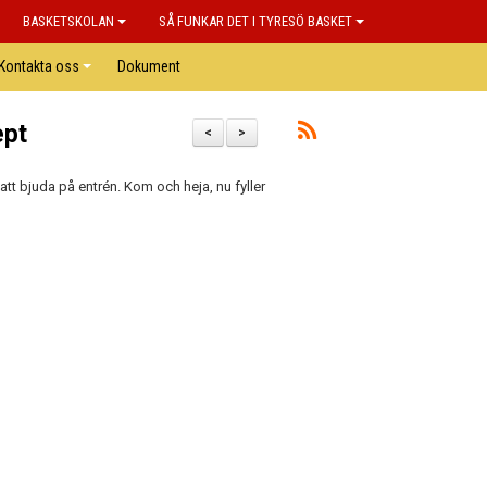
BASKETSKOLAN
SÅ FUNKAR DET I TYRESÖ BASKET
Kontakta oss
Dokument
ept
<
>
d att bjuda på entrén. Kom och heja, nu fyller