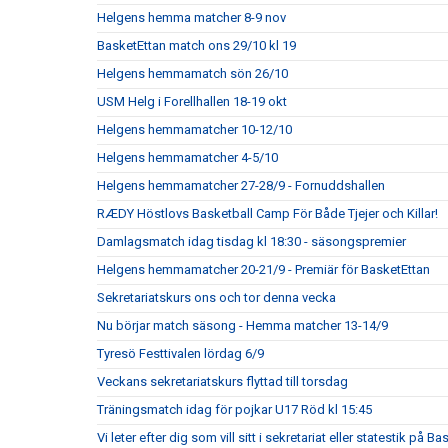
Helgens hemma matcher 8-9 nov
BasketEttan match ons 29/10 kl 19
Helgens hemmamatch sön 26/10
USM Helg i Forellhallen 18-19 okt
Helgens hemmamatcher 10-12/10
Helgens hemmamatcher 4-5/10
Helgens hemmamatcher 27-28/9 - Fornuddshallen
RÆDY Höstlovs Basketball Camp För Både Tjejer och Killar!
Damlagsmatch idag tisdag kl 18:30 - säsongspremier
Helgens hemmamatcher 20-21/9 - Premiär för BasketEttan
Sekretariatskurs ons och tor denna vecka
Nu börjar match säsong - Hemma matcher 13-14/9
Tyresö Festtivalen lördag 6/9
Veckans sekretariatskurs flyttad till torsdag
Träningsmatch idag för pojkar U17 Röd kl 15:45
Vi leter efter dig som vill sitt i sekretariat eller statestik på