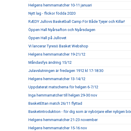
Helgens hemmamatcher 10-11 januari
Nytt lag - flickor födda 2020
RÆDY Jullovs Basketball Camp För Både Tjejer och Killar!
Öppen Hall Nyårsafton och Nyårsdagen
Öppen Hall på Jullovet
Vi lancerar Tyresö Basket Webshop
Helgens hemmamatcher 19-21/12
Måndasfys ändring 15/12
Julavslutningen är fredagen 1912 kl 17-18:30
Helgens hemmamatcher 13-14/12
Uppdaterat matschema för helgen 6-7/12
Inga hemmamatcher till helgen 29-30 nov
BasketEttan match 26/11 flyttad
Basketintroduktion - för dig som är nybörjare eller nyligen bö
Helgens hemmamatcher 21-23 november
Helgens hemmamatcher 15-16 nov