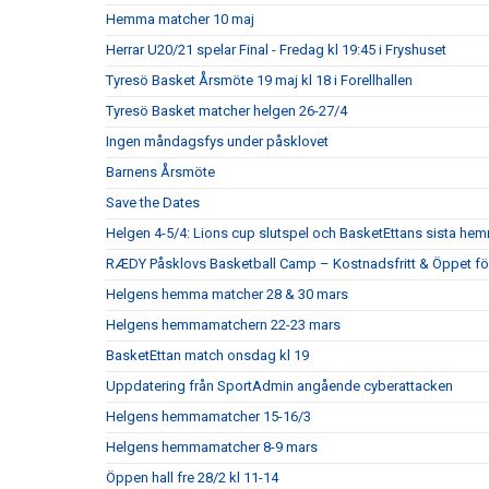
Hemma matcher 10 maj
Herrar U20/21 spelar Final - Fredag kl 19:45 i Fryshuset
Tyresö Basket Årsmöte 19 maj kl 18 i Forellhallen
Tyresö Basket matcher helgen 26-27/4
Ingen måndagsfys under påsklovet
Barnens Årsmöte
Save the Dates
Helgen 4-5/4: Lions cup slutspel och BasketEttans sista h
RÆDY Påsklovs Basketball Camp – Kostnadsfritt & Öppet för
Helgens hemma matcher 28 & 30 mars
Helgens hemmamatchern 22-23 mars
BasketEttan match onsdag kl 19
Uppdatering från SportAdmin angående cyberattacken
Helgens hemmamatcher 15-16/3
Helgens hemmamatcher 8-9 mars
Öppen hall fre 28/2 kl 11-14