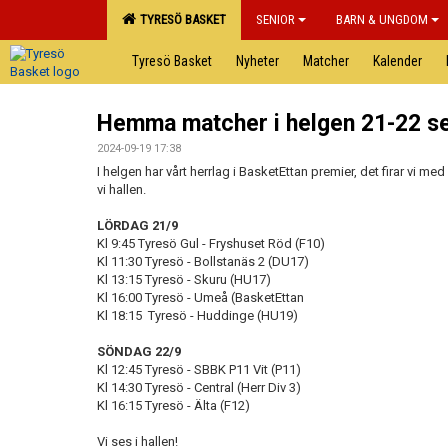
TYRESÖ BASKET
SENIOR
BARN & UNGDOM
Tyresö Basket
Nyheter
Matcher
Kalender
Hemma matcher i helgen 21-22 s
2024-09-19 17:38
I helgen har vårt herrlag i BasketEttan premier, det firar vi me
vi hallen.
LÖRDAG 21/9
Kl 9:45 Tyresö Gul - Fryshuset Röd (F10)
Kl 11:30 Tyresö - Bollstanäs 2 (DU17)
Kl 13:15 Tyresö - Skuru (HU17)
Kl 16:00 Tyresö - Umeå (BasketEttan
Kl 18:15 Tyresö - Huddinge (HU19)
SÖNDAG 22/9
Kl 12:45 Tyresö - SBBK P11 Vit (P11)
Kl 14:30 Tyresö - Central (Herr Div 3)
Kl 16:15 Tyresö - Älta (F12)
Vi ses i hallen!