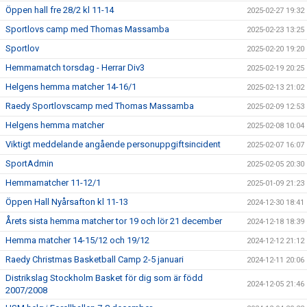
Öppen hall fre 28/2 kl 11-14
2025-02-27 19:32
Sportlovs camp med Thomas Massamba
2025-02-23 13:25
Sportlov
2025-02-20 19:20
Hemmamatch torsdag - Herrar Div3
2025-02-19 20:25
Helgens hemma matcher 14-16/1
2025-02-13 21:02
Raedy Sportlovscamp med Thomas Massamba
2025-02-09 12:53
Helgens hemma matcher
2025-02-08 10:04
Viktigt meddelande angående personuppgiftsincident
2025-02-07 16:07
SportAdmin
2025-02-05 20:30
Hemmamatcher 11-12/1
2025-01-09 21:23
Öppen Hall Nyårsafton kl 11-13
2024-12-30 18:41
Årets sista hemma matcher tor 19 och lör 21 december
2024-12-18 18:39
Hemma matcher 14-15/12 och 19/12
2024-12-12 21:12
Raedy Christmas Basketball Camp 2-5 januari
2024-12-11 20:06
Distrikslag Stockholm Basket för dig som är född
2024-12-05 21:46
2007/2008