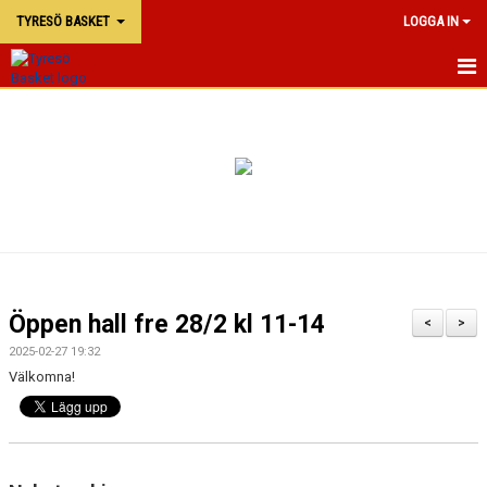
TYRESÖ BASKET
LOGGA IN
TYRESÖ BASKET
NYHETER
MATCHER
KALENDER
KONTAKTA OSS
Öppen hall fre 28/2 kl 11-14
<
>
DOKUMENT
2025-02-27 19:32
Välkomna!