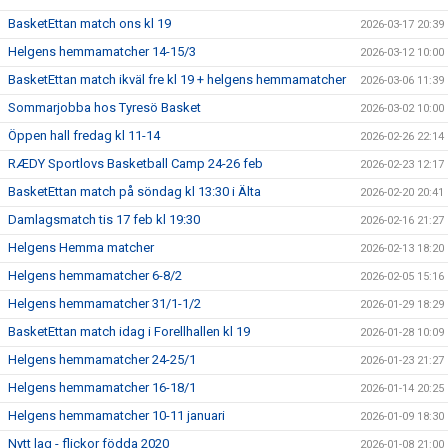
BasketEttan match ons kl 19
2026-03-17 20:39
Helgens hemmamatcher 14-15/3
2026-03-12 10:00
BasketEttan match ikväl fre kl 19 + helgens hemmamatcher
2026-03-06 11:39
Sommarjobba hos Tyresö Basket
2026-03-02 10:00
Öppen hall fredag kl 11-14
2026-02-26 22:14
RÆDY Sportlovs Basketball Camp 24-26 feb
2026-02-23 12:17
BasketEttan match på söndag kl 13:30 i Älta
2026-02-20 20:41
Damlagsmatch tis 17 feb kl 19:30
2026-02-16 21:27
Helgens Hemma matcher
2026-02-13 18:20
Helgens hemmamatcher 6-8/2
2026-02-05 15:16
Helgens hemmamatcher 31/1-1/2
2026-01-29 18:29
BasketEttan match idag i Forellhallen kl 19
2026-01-28 10:09
Helgens hemmamatcher 24-25/1
2026-01-23 21:27
Helgens hemmamatcher 16-18/1
2026-01-14 20:25
Helgens hemmamatcher 10-11 januari
2026-01-09 18:30
Nytt lag - flickor födda 2020
2026-01-08 21:00