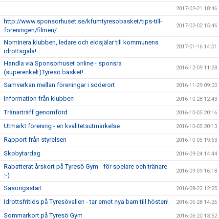
2017-02-21 18:46
http://www.sponsorhuset.se/kfumtyresobasket/tips-till-
2017-02-02 15:46
foreningen/filmen/
Nominera klubben, ledare och eldsjälar till kommunens
2017-01-16 14:01
idrottsgala!
Handla via Sponsorhuset online - sponsra
2016-12-09 11:28
(superenkelt)Tyresö basket!
Samverkan mellan föreningar i söderort
2016-11-29 09:00
Information från klubben
2016-10-28 12:43
Tränarträff genomförd
2016-10-05 20:16
Utmärkt förening - en kvalitetsutmärkelse
2016-10-05 20:13
Rapport från styrelsen
2016-10-05 19:53
Skobytardag
2016-09-24 14:44
Rabatterat årskort på Tyresö Gym - för spelare och tränare
2016-09-09 16:18
:-)
Säsongsstart
2016-08-22 12:25
Idrottsfritids på Tyresövallen - tar emot nya barn till hösten!
2016-06-28 14:26
Sommarkort på Tyresö Gym
2016-06-20 13:52