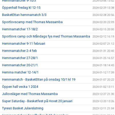
Hemmamatcher 9-10/3
2024-03-06 13:52
Öppenhall fredag kl 12-15
2024-02-29 13:38
BasketEttan hemmamatch 3/3
2024-02-28 20:56
Sportlovscamp med Thomas Massamba
2024-02-20 22:09
Hemmamatcher 17-18/2
2024-02-15 20:00
Sportlovs camp och Måndags fys med Thomas Massamba
2024-02-12 16:19
Hemmamatcher 9-11 februari
2024-02-07 21:12
Hemmamatcher 2-4 feb
2024-01-31 20:40
Hemmamatcher 27-28/1
2024-01-25 16:57
Hemmamatcher 20-21/1
2024-01-18 14:45
Hemma matcher 12-14/1
2024-01-12 17:39
Hemmamatch - BasketEttan på onsdag 10/1 kl 19
2024-01-07 20:22
Öppen hall vecka 1 2024
2024-01-02 13:11
Jullovsläger med Thomas Massamba
2023-12-27 21:30
Super Saturday - Basketfest på Hovet 20 januari
2023-12-20 13:26
Tyresö Basket Julavslutning
2023-12-11 21:04