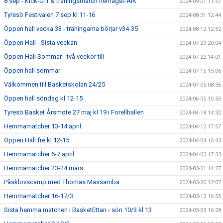
8 sep - Kick-Off & träningsmatch herrlaget-AIK
2024-09-01 11:57
Tyresö Festivalen 7 sep kl 11-16
2024-08-31 12:44
Öppen hall vecka 33 - träningarna börjar v34-35
2024-08-12 12:52
Öppen Hall - Sista veckan
2024-07-29 20:04
Öppen Hall Sommar - två veckor till
2024-07-22 14:01
Öppen hall sommar
2024-07-15 15:06
Välkommen till Basketskolan 24/25
2024-07-05 08:36
Öppen hall söndag kl 12-15
2024-06-05 15:50
Tyresö Basket Årsmöte 27 maj kl 19 i Forellhallen
2024-04-18 14:32
Hemmamatcher 13-14 april
2024-04-12 17:57
Öppen Hall fre kl 12-15
2024-04-04 15:43
Hemmamatcher 6-7 april
2024-04-03 17:33
Hemmamatcher 23-24 mars
2024-03-21 14:27
Påsklovscamp med Thomas Massamba
2024-03-20 12:07
Hemmamatcher 16-17/3
2024-03-13 16:55
Sista hemma matchen i BasketEttan - sön 10/3 kl 13
2024-03-09 16:28