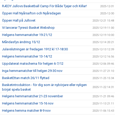
RÆDY Jullovs Basketball Camp För Både Tjejer och Killar!
2025-12-31
Öppen Hall Nyårsafton och Nyårsdagen
2025-12-30
Öppen Hall på Jullovet
2025-12-21 15:48
Vi lancerar Tyresö Basket Webshop
2025-12-19 11:00
Helgens hemmamatcher 19-21/12
2025-12-19 10:00
Måndasfys ändring 15/12
2025-12-14 20:21
Julavslutningen är fredagen 1912 kl 17-18:30
2025-12-13 12:39
Helgens hemmamatcher 13-14/12
2025-12-12 16:56
Uppdaterat matschema för helgen 6-7/12
2025-12-06 09:46
Inga hemmamatcher till helgen 29-30 nov
2025-11-27 21:10
BasketEttan match 26/11 flyttad
2025-11-25 15:34
Basketintroduktion - för dig som är nybörjare eller nyligen
2025-11-22 14:31
börjat spela basket
Helgens hemmamatcher 21-23 november
2025-11-21 09:46
Helgens hemmamatcher 15-16 nov
2025-11-13 21:11
Helgens hemma matcher 8-9 nov
2025-11-06 15:43