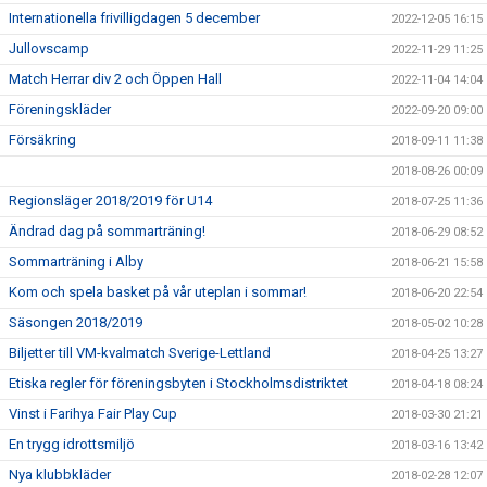
Internationella frivilligdagen 5 december
2022-12-05 16:15
Jullovscamp
2022-11-29 11:25
Match Herrar div 2 och Öppen Hall
2022-11-04 14:04
Föreningskläder
2022-09-20 09:00
Försäkring
2018-09-11 11:38
2018-08-26 00:09
Regionsläger 2018/2019 för U14
2018-07-25 11:36
Ändrad dag på sommarträning!
2018-06-29 08:52
Sommarträning i Alby
2018-06-21 15:58
Kom och spela basket på vår uteplan i sommar!
2018-06-20 22:54
Säsongen 2018/2019
2018-05-02 10:28
Biljetter till VM-kvalmatch Sverige-Lettland
2018-04-25 13:27
Etiska regler för föreningsbyten i Stockholmsdistriktet
2018-04-18 08:24
Vinst i Farihya Fair Play Cup
2018-03-30 21:21
En trygg idrottsmiljö
2018-03-16 13:42
Nya klubbkläder
2018-02-28 12:07