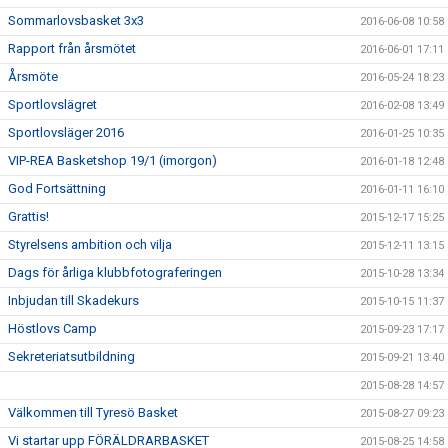
Sommarlovsbasket 3x3
2016-06-08 10:58
Rapport från årsmötet
2016-06-01 17:11
Årsmöte
2016-05-24 18:23
Sportlovslägret
2016-02-08 13:49
Sportlovsläger 2016
2016-01-25 10:35
VIP-REA Basketshop 19/1 (imorgon)
2016-01-18 12:48
God Fortsättning
2016-01-11 16:10
Grattis!
2015-12-17 15:25
Styrelsens ambition och vilja
2015-12-11 13:15
Dags för årliga klubbfotograferingen
2015-10-28 13:34
Inbjudan till Skadekurs
2015-10-15 11:37
Höstlovs Camp
2015-09-23 17:17
Sekreteriatsutbildning
2015-09-21 13:40
2015-08-28 14:57
Välkommen till Tyresö Basket
2015-08-27 09:23
Vi startar upp FÖRÄLDRARBASKET
2015-08-25 14:58