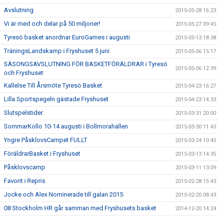
Avslutning
2015-05-28 16:23
Vi är med och delar på 50 miljoner!
2015-05-27 09:45
Tyresö basket anordnar EuroGames i augusti
2015-05-13 18:38
TräningsLandskamp i Fryshuset 5 juni
2015-05-06 15:17
SÄSONGSAVSLUTNING FÖR BASKETFÖRÄLDRAR i Tyresö
2015-05-06 12:39
och Fryshuset
Kallelse Till Årsmöte Tyresö Basket
2015-04-23 16:27
Lilla Sportspegeln gästade Fryshuset
2015-04-23 14:33
Slutspelstider.
2015-03-31 20:00
SommarKollo 10-14 augusti i Bollmorahallen
2015-03-30 11:43
Yngre PåsklovsCampet FULLT
2015-03-24 10:45
FöräldrarBasket i Fryshuset
2015-03-13 14:35
Påsklovscamp
2015-03-11 13:09
Favorit i Repris
2015-02-28 15:43
Jocke och Alex Nominerade till galan 2015
2015-02-20 08:43
08 Stockholm HR går samman med Fryshusets basket
2014-12-20 14:24