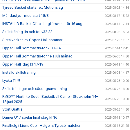
Tyresö Basket startar ett Motionslag
2025-08-23 14:34
Måndasfys - med start 18/8
2025-08-17 15:22
INSTÄLLD Basket Clinc - Lagförsvar - Lör 16 aug
2025-08-14 17:44
Skillsträning tis och tor v32-33
2025-08-03 15:53
Sista veckan av Öppen Hall sommar
2025-07-29 11:07
Öppen Hall Sommar tis-tor kl 11-14
2025-07-14 12:41
Öppen Hall Sommar tis-tor hela juli månad
2025-06-30 14:50
Öppen Hall idag kl 17-19
2025-06-11 14:40
Inställd skillsträning
2025-06-08 14:17
Lycka Till!!!
2025-05-28 10:00
Skills träningar och säsongsavslutning
2025-05-25 13:00
RÆDY™ North to South Basketball Camp - Stockholm 14–
2025-05-25 10:00
18 juni 2025
Stort Grattis
2025-05-23 14:30
Damer U17 spelar final idag kl 16
2025-05-18 10:47
Finalhelg i Lions Cup - Helgens Tyresö matcher
2025-05-15 21:25