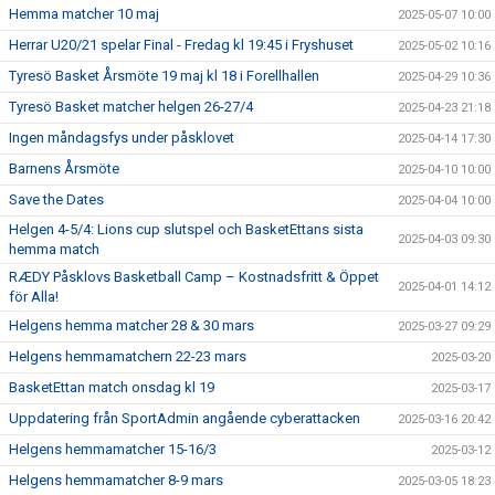
Hemma matcher 10 maj
2025-05-07 10:00
Herrar U20/21 spelar Final - Fredag kl 19:45 i Fryshuset
2025-05-02 10:16
Tyresö Basket Årsmöte 19 maj kl 18 i Forellhallen
2025-04-29 10:36
Tyresö Basket matcher helgen 26-27/4
2025-04-23 21:18
Ingen måndagsfys under påsklovet
2025-04-14 17:30
Barnens Årsmöte
2025-04-10 10:00
Save the Dates
2025-04-04 10:00
Helgen 4-5/4: Lions cup slutspel och BasketEttans sista
2025-04-03 09:30
hemma match
RÆDY Påsklovs Basketball Camp – Kostnadsfritt & Öppet
2025-04-01 14:12
för Alla!
Helgens hemma matcher 28 & 30 mars
2025-03-27 09:29
Helgens hemmamatchern 22-23 mars
2025-03-20
BasketEttan match onsdag kl 19
2025-03-17
Uppdatering från SportAdmin angående cyberattacken
2025-03-16 20:42
Helgens hemmamatcher 15-16/3
2025-03-12
Helgens hemmamatcher 8-9 mars
2025-03-05 18:23