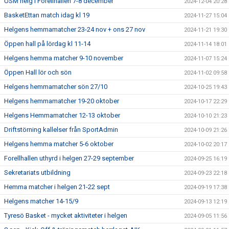
USM helg i Forellhallen 7-8 december
2024-12-04 20:28
BasketEttan match idag kl 19
2024-11-27 15:04
Helgens hemmamatcher 23-24 nov + ons 27 nov
2024-11-21 19:30
Öppen hall på lördag kl 11-14
2024-11-14 18:01
Helgens hemma matcher 9-10 november
2024-11-07 15:24
Öppen Hall lör och sön
2024-11-02 09:58
Helgens hemmamatcher sön 27/10
2024-10-25 19:43
Helgens hemmamatcher 19-20 oktober
2024-10-17 22:29
Helgens Hemmamatcher 12-13 oktober
2024-10-10 21:23
Driftstörning kallelser från SportAdmin
2024-10-09 21:26
Helgens hemma matcher 5-6 oktober
2024-10-02 20:17
Forellhallen uthyrd i helgen 27-29 september
2024-09-25 16:19
Sekretariats utbildning
2024-09-23 22:18
Hemma matcher i helgen 21-22 sept
2024-09-19 17:38
Helgens matcher 14-15/9
2024-09-13 12:19
Tyresö Basket - mycket aktiviteter i helgen
2024-09-05 11:56