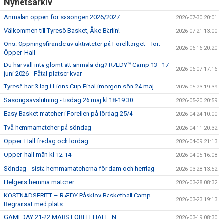
Nyhetsarkiv
Anmälan öppen för säsongen 2026/2027
2026-07-30 20:01
Välkommen till Tyresö Basket, Åke Bärlin!
2026-07-21 13:00
Ons: Öppningsfirande av aktiviteter på Forelltorget - Tor:
2026-06-16 20:20
Öppen Hall
Du har väll inte glömt att anmäla dig? RÆDY™ Camp 13–17
2026-06-07 17:16
juni 2026 - Fåtal platser kvar
Tyresö har 3 lag i Lions Cup Final imorgon sön 24 maj
2026-05-23 19:39
Säsongsavslutning - tisdag 26 maj kl 18-19:30
2026-05-20 20:59
Easy Basket matcher i Forellen på lördag 25/4
2026-04-24 10:00
Två hemmamatcher på söndag
2026-04-11 20:32
Öppen Hall fredag och lördag
2026-04-09 21:13
Öppen hall mån kl 12-14
2026-04-05 16:08
Söndag - sista hemmamatcherna för dam och herrlag
2026-03-28 13:52
Helgens hemma matcher
2026-03-28 08:32
KOSTNADSFRITT – RÆDY Påsklov Basketball Camp -
2026-03-23 19:13
Begränsat med plats
GAMEDAY 21-22 MARS FORELLHALLEN
2026-03-19 08:30