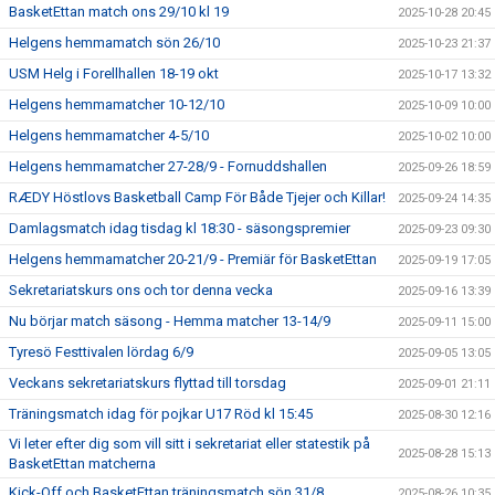
BasketEttan match ons 29/10 kl 19
2025-10-28 20:45
Helgens hemmamatch sön 26/10
2025-10-23 21:37
USM Helg i Forellhallen 18-19 okt
2025-10-17 13:32
Helgens hemmamatcher 10-12/10
2025-10-09 10:00
Helgens hemmamatcher 4-5/10
2025-10-02 10:00
Helgens hemmamatcher 27-28/9 - Fornuddshallen
2025-09-26 18:59
RÆDY Höstlovs Basketball Camp För Både Tjejer och Killar!
2025-09-24 14:35
Damlagsmatch idag tisdag kl 18:30 - säsongspremier
2025-09-23 09:30
Helgens hemmamatcher 20-21/9 - Premiär för BasketEttan
2025-09-19 17:05
Sekretariatskurs ons och tor denna vecka
2025-09-16 13:39
Nu börjar match säsong - Hemma matcher 13-14/9
2025-09-11 15:00
Tyresö Festtivalen lördag 6/9
2025-09-05 13:05
Veckans sekretariatskurs flyttad till torsdag
2025-09-01 21:11
Träningsmatch idag för pojkar U17 Röd kl 15:45
2025-08-30 12:16
Vi leter efter dig som vill sitt i sekretariat eller statestik på
2025-08-28 15:13
BasketEttan matcherna
Kick-Off och BasketEttan träningsmatch sön 31/8
2025-08-26 10:35