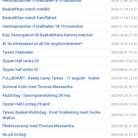
Hemmamatcher i Forellhallen 9-10 december
2023-12-06 20:14
BasketEttan match inställd
2023-11-18 13:57
BasketEttan match framflyttad
2023-11-18 12:22
Hemmamatcher i Forellhallen 18-19 november
2023-11-16 15:34
Köp Säsongskort till BasketEttans hemma matcher
2023-10-26 21:18
Är du intresserad av att blir ungdomstränare?
2023-10-25 13:45
Tyresö Festivalen
2023-08-31 15:16
Öppen Hall vecka 33
2023-08-13 20:53
Öppen hall vecka 32
2023-08-06 21:20
FULLBOKAT! - Raedy Camp Tyresö - 11 augusti - Gratis!
2023-07-09 12:18
Sommar kollo med Thomas Massamba
2023-05-25 20:17
Klubbdag - Säsongsavslutning 28 maj
2023-05-23 21:14
Öppen Hall Lördag 29 april
2023-04-26 13:54
Tyresö Basket Klubbdag - Kost föreläsning med Cecilia
2023-04-14 13:01
Walton
Påsklovscamp med Thomas Massamba
2023-03-22 21:28
Nu på lördag!
2023-02-16 22:37