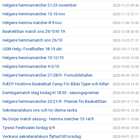
Helgens hemmamatcher 21-23 november
2025-11-21 09:46
Helgens hemmamatcher 15-16 nov
2025-11-13 21:11
Helgens hemma matcher 8-9 nov
2025-11-06 15:43
BasketEttan match ons 29/10 kl 19
2025-10-28 20:45
Helgens hemmamatch sön 26/10
2025-10-23 21:37
USM Helg i Forellhallen 18-19 okt
2025-10-17 13:32
Helgens hemmamatcher 10-12/10
2025-10-09 10:00
Helgens hemmamatcher 4-5/10
2025-10-02 10:00
Helgens hemmamatcher 27-28/9 - Fornuddshallen
2025-09-26 18:59
RÆDY Höstlovs Basketball Camp För Både Tjejer och Killar!
2025-09-24 14:35
Damlagsmatch idag tisdag kl 18:30 - säsongspremier
2025-09-23 09:30
Helgens hemmamatcher 20-21/9 - Premiär för BasketEttan
2025-09-19 17:05
Sekretariatskurs ons och tor denna vecka
2025-09-16 13:39
Nu börjar match säsong - Hemma matcher 13-14/9
2025-09-11 15:00
Tyresö Festtivalen lördag 6/9
2025-09-05 13:05
Veckans sekretariatskurs flyttad till torsdag
2025-09-01 21:11