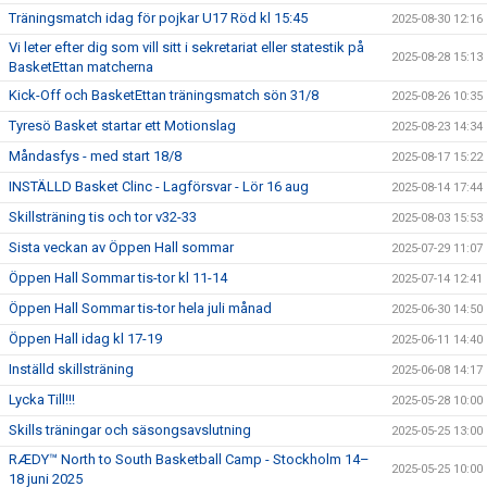
Träningsmatch idag för pojkar U17 Röd kl 15:45
2025-08-30 12:16
Vi leter efter dig som vill sitt i sekretariat eller statestik på
2025-08-28 15:13
BasketEttan matcherna
Kick-Off och BasketEttan träningsmatch sön 31/8
2025-08-26 10:35
Tyresö Basket startar ett Motionslag
2025-08-23 14:34
Måndasfys - med start 18/8
2025-08-17 15:22
INSTÄLLD Basket Clinc - Lagförsvar - Lör 16 aug
2025-08-14 17:44
Skillsträning tis och tor v32-33
2025-08-03 15:53
Sista veckan av Öppen Hall sommar
2025-07-29 11:07
Öppen Hall Sommar tis-tor kl 11-14
2025-07-14 12:41
Öppen Hall Sommar tis-tor hela juli månad
2025-06-30 14:50
Öppen Hall idag kl 17-19
2025-06-11 14:40
Inställd skillsträning
2025-06-08 14:17
Lycka Till!!!
2025-05-28 10:00
Skills träningar och säsongsavslutning
2025-05-25 13:00
RÆDY™ North to South Basketball Camp - Stockholm 14–
2025-05-25 10:00
18 juni 2025