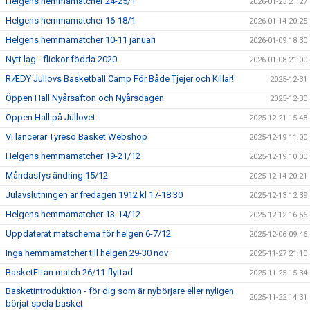
Helgens hemmamatcher 24-25/1
2026-01-23 21:27
Helgens hemmamatcher 16-18/1
2026-01-14 20:25
Helgens hemmamatcher 10-11 januari
2026-01-09 18:30
Nytt lag - flickor födda 2020
2026-01-08 21:00
RÆDY Jullovs Basketball Camp För Både Tjejer och Killar!
2025-12-31
Öppen Hall Nyårsafton och Nyårsdagen
2025-12-30
Öppen Hall på Jullovet
2025-12-21 15:48
Vi lancerar Tyresö Basket Webshop
2025-12-19 11:00
Helgens hemmamatcher 19-21/12
2025-12-19 10:00
Måndasfys ändring 15/12
2025-12-14 20:21
Julavslutningen är fredagen 1912 kl 17-18:30
2025-12-13 12:39
Helgens hemmamatcher 13-14/12
2025-12-12 16:56
Uppdaterat matschema för helgen 6-7/12
2025-12-06 09:46
Inga hemmamatcher till helgen 29-30 nov
2025-11-27 21:10
BasketEttan match 26/11 flyttad
2025-11-25 15:34
Basketintroduktion - för dig som är nybörjare eller nyligen
2025-11-22 14:31
börjat spela basket