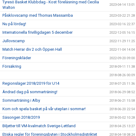
Tyresö Basket Klubbdag - Kost föreläsning med Cecilia
2023-04-14 13:01
Walton
Påsklovscamp med Thomas Massamba
2023-03-22 21:28
Nu på lördag!
2023-02-16 22:37
Internationella frivilligdagen 5 december
2022-12-05 16:15
Jullovscamp
2022-11-29 11:25
Match Herrar div 2 och Öppen Hall
2022-11-04 14:04
Föreningskläder
2022-09-20 09:00
Försäkring
2018-09-11 11:38
2018-08-26 00:09
Regionsläger 2018/2019 för U14
2018-07-25 11:36
Ändrad dag på sommarträning!
2018-06-29 08:52
Sommarträning i Alby
2018-06-21 15:58
Kom och spela basket på vår uteplan i sommar!
2018-06-20 22:54
Säsongen 2018/2019
2018-05-02 10:28
Biljetter till VM-kvalmatch Sverige-Lettland
2018-04-25 13:27
Etiska regler för föreningsbyten i Stockholmsdistriktet
2018-04-18 08:24