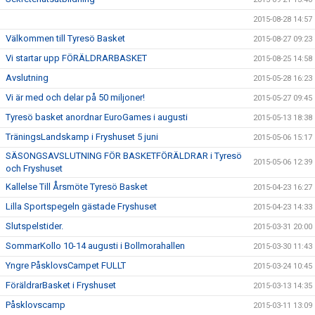
2015-08-28 14:57
Välkommen till Tyresö Basket
2015-08-27 09:23
Vi startar upp FÖRÄLDRARBASKET
2015-08-25 14:58
Avslutning
2015-05-28 16:23
Vi är med och delar på 50 miljoner!
2015-05-27 09:45
Tyresö basket anordnar EuroGames i augusti
2015-05-13 18:38
TräningsLandskamp i Fryshuset 5 juni
2015-05-06 15:17
SÄSONGSAVSLUTNING FÖR BASKETFÖRÄLDRAR i Tyresö
2015-05-06 12:39
och Fryshuset
Kallelse Till Årsmöte Tyresö Basket
2015-04-23 16:27
Lilla Sportspegeln gästade Fryshuset
2015-04-23 14:33
Slutspelstider.
2015-03-31 20:00
SommarKollo 10-14 augusti i Bollmorahallen
2015-03-30 11:43
Yngre PåsklovsCampet FULLT
2015-03-24 10:45
FöräldrarBasket i Fryshuset
2015-03-13 14:35
Påsklovscamp
2015-03-11 13:09