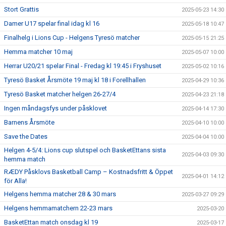
Stort Grattis
2025-05-23 14:30
Damer U17 spelar final idag kl 16
2025-05-18 10:47
Finalhelg i Lions Cup - Helgens Tyresö matcher
2025-05-15 21:25
Hemma matcher 10 maj
2025-05-07 10:00
Herrar U20/21 spelar Final - Fredag kl 19:45 i Fryshuset
2025-05-02 10:16
Tyresö Basket Årsmöte 19 maj kl 18 i Forellhallen
2025-04-29 10:36
Tyresö Basket matcher helgen 26-27/4
2025-04-23 21:18
Ingen måndagsfys under påsklovet
2025-04-14 17:30
Barnens Årsmöte
2025-04-10 10:00
Save the Dates
2025-04-04 10:00
Helgen 4-5/4: Lions cup slutspel och BasketEttans sista
2025-04-03 09:30
hemma match
RÆDY Påsklovs Basketball Camp – Kostnadsfritt & Öppet
2025-04-01 14:12
för Alla!
Helgens hemma matcher 28 & 30 mars
2025-03-27 09:29
Helgens hemmamatchern 22-23 mars
2025-03-20
BasketEttan match onsdag kl 19
2025-03-17