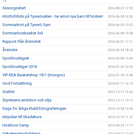
:-)
Säsongsstart
2016-08-22 12:25
Idrottsfritids på Tyresövallen - tar emot nya barn till hösten!
2016-06-28 14:26
Sommarkort på Tyresö Gym
2016-06-20 13:52
Sommarlovsbasket 3x3
2016-06-08 10:58
Rapport från årsmötet
2016-06-01 17:11
Årsmöte
2016-05-24 18:23
Sportlovslägret
2016-02-08 13:49
Sportlovsläger 2016
2016-01-25 10:35
VIP-REA Basketshop 19/1 (imorgon)
2016-01-18 12:48
God Fortsättning
2016-01-11 16:10
Grattis!
2015-12-17 15:25
Styrelsens ambition och vilja
2015-12-11 13:15
Dags för årliga klubbfotograferingen
2015-10-28 13:34
Inbjudan till Skadekurs
2015-10-15 11:37
Höstlovs Camp
2015-09-23 17:17
Sekreteriatsutbildning
2015-09-21 13:40