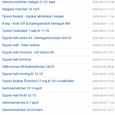
Hemma matcher i helgen 21-22 sept
2024-09-19 17:38
Helgens matcher 14-15/9
2024-09-13 12:19
Tyresö Basket - mycket aktiviteter i helgen
2024-09-05 11:56
8 sep - Kick-Off & träningsmatch herrlaget-AIK
2024-09-01 11:57
Tyresö Festivalen 7 sep kl 11-16
2024-08-31 12:44
Öppen hall vecka 33 - träningarna börjar v34-35
2024-08-12 12:52
Öppen Hall - Sista veckan
2024-07-29 20:04
Öppen Hall Sommar - två veckor till
2024-07-22 14:01
Öppen hall sommar
2024-07-15 15:06
Välkommen till Basketskolan 24/25
2024-07-05 08:36
Öppen hall söndag kl 12-15
2024-06-05 15:50
Tyresö Basket Årsmöte 27 maj kl 19 i Forellhallen
2024-04-18 14:32
Hemmamatcher 13-14 april
2024-04-12 17:57
Öppen Hall fre kl 12-15
2024-04-04 15:43
Hemmamatcher 6-7 april
2024-04-03 17:33
Hemmamatcher 23-24 mars
2024-03-21 14:27