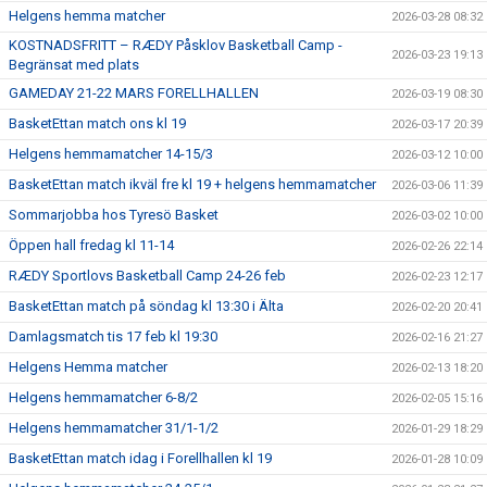
Helgens hemma matcher
2026-03-28 08:32
KOSTNADSFRITT – RÆDY Påsklov Basketball Camp -
2026-03-23 19:13
Begränsat med plats
GAMEDAY 21-22 MARS FORELLHALLEN
2026-03-19 08:30
BasketEttan match ons kl 19
2026-03-17 20:39
Helgens hemmamatcher 14-15/3
2026-03-12 10:00
BasketEttan match ikväl fre kl 19 + helgens hemmamatcher
2026-03-06 11:39
Sommarjobba hos Tyresö Basket
2026-03-02 10:00
Öppen hall fredag kl 11-14
2026-02-26 22:14
RÆDY Sportlovs Basketball Camp 24-26 feb
2026-02-23 12:17
BasketEttan match på söndag kl 13:30 i Älta
2026-02-20 20:41
Damlagsmatch tis 17 feb kl 19:30
2026-02-16 21:27
Helgens Hemma matcher
2026-02-13 18:20
Helgens hemmamatcher 6-8/2
2026-02-05 15:16
Helgens hemmamatcher 31/1-1/2
2026-01-29 18:29
BasketEttan match idag i Forellhallen kl 19
2026-01-28 10:09