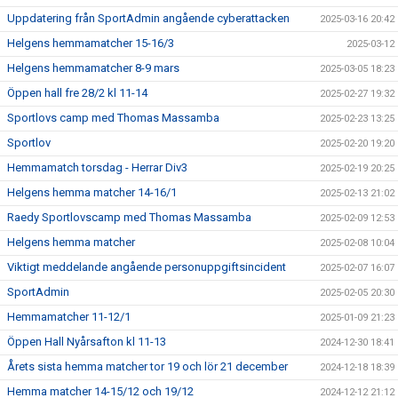
Uppdatering från SportAdmin angående cyberattacken
2025-03-16 20:42
Helgens hemmamatcher 15-16/3
2025-03-12
Helgens hemmamatcher 8-9 mars
2025-03-05 18:23
Öppen hall fre 28/2 kl 11-14
2025-02-27 19:32
Sportlovs camp med Thomas Massamba
2025-02-23 13:25
Sportlov
2025-02-20 19:20
Hemmamatch torsdag - Herrar Div3
2025-02-19 20:25
Helgens hemma matcher 14-16/1
2025-02-13 21:02
Raedy Sportlovscamp med Thomas Massamba
2025-02-09 12:53
Helgens hemma matcher
2025-02-08 10:04
Viktigt meddelande angående personuppgiftsincident
2025-02-07 16:07
SportAdmin
2025-02-05 20:30
Hemmamatcher 11-12/1
2025-01-09 21:23
Öppen Hall Nyårsafton kl 11-13
2024-12-30 18:41
Årets sista hemma matcher tor 19 och lör 21 december
2024-12-18 18:39
Hemma matcher 14-15/12 och 19/12
2024-12-12 21:12