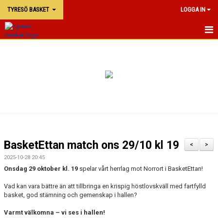
TYRESÖ BASKET
LOGGA IN
TYRESÖ BASKET
NYHETER
MATCHER
KALENDER
KONTAKTA OSS
BasketEttan match ons 29/10 kl 19
<
>
DOKUMENT
2025-10-28 20:45
Onsdag 29 oktober kl. 19
spelar vårt herrlag mot Norrort i BasketEttan!
Vad kan vara bättre än att tillbringa en krispig höstlovskväll med fartfylld
basket, god stämning och gemenskap i hallen?
Varmt välkomna – vi ses i hallen!