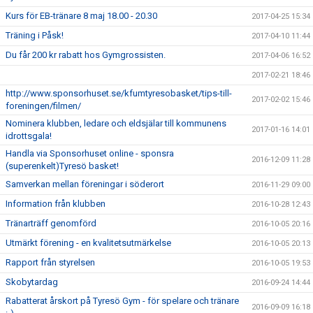
Kurs för EB-tränare 8 maj 18.00 - 20.30
2017-04-25 15:34
Träning i Påsk!
2017-04-10 11:44
Du får 200 kr rabatt hos Gymgrossisten.
2017-04-06 16:52
2017-02-21 18:46
http://www.sponsorhuset.se/kfumtyresobasket/tips-till-
2017-02-02 15:46
foreningen/filmen/
Nominera klubben, ledare och eldsjälar till kommunens
2017-01-16 14:01
idrottsgala!
Handla via Sponsorhuset online - sponsra
2016-12-09 11:28
(superenkelt)Tyresö basket!
Samverkan mellan föreningar i söderort
2016-11-29 09:00
Information från klubben
2016-10-28 12:43
Tränarträff genomförd
2016-10-05 20:16
Utmärkt förening - en kvalitetsutmärkelse
2016-10-05 20:13
Rapport från styrelsen
2016-10-05 19:53
Skobytardag
2016-09-24 14:44
Rabatterat årskort på Tyresö Gym - för spelare och tränare
2016-09-09 16:18