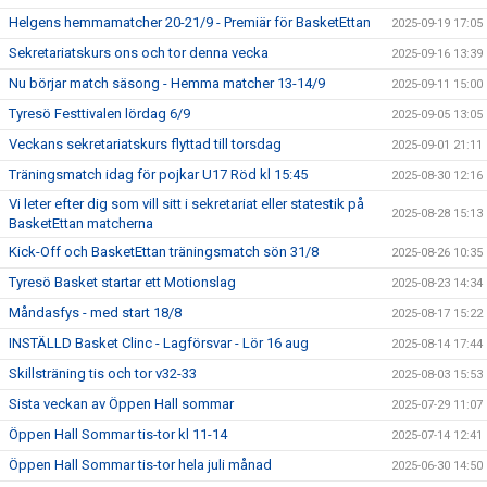
Helgens hemmamatcher 20-21/9 - Premiär för BasketEttan
2025-09-19 17:05
Sekretariatskurs ons och tor denna vecka
2025-09-16 13:39
Nu börjar match säsong - Hemma matcher 13-14/9
2025-09-11 15:00
Tyresö Festtivalen lördag 6/9
2025-09-05 13:05
Veckans sekretariatskurs flyttad till torsdag
2025-09-01 21:11
Träningsmatch idag för pojkar U17 Röd kl 15:45
2025-08-30 12:16
Vi leter efter dig som vill sitt i sekretariat eller statestik på
2025-08-28 15:13
BasketEttan matcherna
Kick-Off och BasketEttan träningsmatch sön 31/8
2025-08-26 10:35
Tyresö Basket startar ett Motionslag
2025-08-23 14:34
Måndasfys - med start 18/8
2025-08-17 15:22
INSTÄLLD Basket Clinc - Lagförsvar - Lör 16 aug
2025-08-14 17:44
Skillsträning tis och tor v32-33
2025-08-03 15:53
Sista veckan av Öppen Hall sommar
2025-07-29 11:07
Öppen Hall Sommar tis-tor kl 11-14
2025-07-14 12:41
Öppen Hall Sommar tis-tor hela juli månad
2025-06-30 14:50