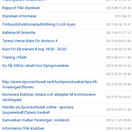
Rapport från styrelsen
2017-08-15 23:30
Styrelsen informerar
2017-06-21
Förbundsfunktionärsutbildning 3 och 4 juni
2017-05-26 12:47
Kallelse till årsmöte
2017-05-15 17:12
Tyresö Herrar klara för division 4
2017-05-04 07:00
Kurs för EB-tränare 8 maj 18.00 - 20.30
2017-04-25 15:34
Träning i Påsk!
2017-04-10 11:44
Du får 200 kr rabatt hos Gymgrossisten.
2017-04-06 16:52
2017-02-21 18:46
http://www.sponsorhuset.se/kfumtyresobasket/tips-till-
2017-02-02 15:46
foreningen/filmen/
Nominera klubben, ledare och eldsjälar till kommunens
2017-01-16 14:01
idrottsgala!
Handla via Sponsorhuset online - sponsra
2016-12-09 11:28
(superenkelt)Tyresö basket!
Samverkan mellan föreningar i söderort
2016-11-29 09:00
Information från klubben
2016-10-28 12:43