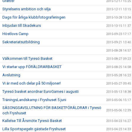
Grattis!
2015-12-17 15:25
Styrelsens ambition och vilja
2015-12-11 13:15
Dags för årliga klubbfotograferingen
2015-10-28 13:34
Inbjudan till Skadekurs
2015-10-15 11:37
Höstlovs Camp
2015-09-23 17:17
Sekreteriatsutbildning
2015-09-21 13:40
2015-08-28 14:57
Välkommen till Tyresö Basket
2015-08-27 09:23
Vi startar upp FÖRÄLDRARBASKET
2015-08-25 14:58
Avslutning
2015-05-28 16:23
Vi är med och delar på 50 miljoner!
2015-05-27 09:45
Tyresö basket anordnar EuroGames i augusti
2015-05-13 18:38
TräningsLandskamp i Fryshuset 5 juni
2015-05-06 15:17
SÄSONGSAVSLUTNING FÖR BASKETFÖRÄLDRAR i Tyresö
2015-05-06 12:39
och Fryshuset
Kallelse Till Årsmöte Tyresö Basket
2015-04-23 16:27
Lilla Sportspegeln gästade Fryshuset
2015-04-23 14:33