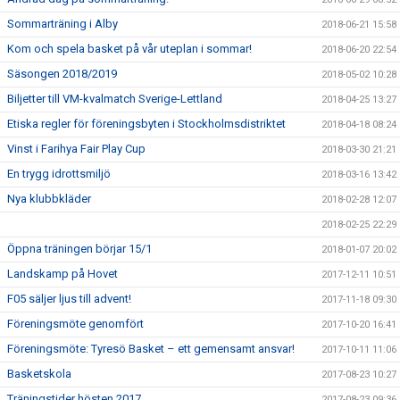
Sommarträning i Alby
2018-06-21 15:58
Kom och spela basket på vår uteplan i sommar!
2018-06-20 22:54
Säsongen 2018/2019
2018-05-02 10:28
Biljetter till VM-kvalmatch Sverige-Lettland
2018-04-25 13:27
Etiska regler för föreningsbyten i Stockholmsdistriktet
2018-04-18 08:24
Vinst i Farihya Fair Play Cup
2018-03-30 21:21
En trygg idrottsmiljö
2018-03-16 13:42
Nya klubbkläder
2018-02-28 12:07
2018-02-25 22:29
Öppna träningen börjar 15/1
2018-01-07 20:02
Landskamp på Hovet
2017-12-11 10:51
F05 säljer ljus till advent!
2017-11-18 09:30
Föreningsmöte genomfört
2017-10-20 16:41
Föreningsmöte: Tyresö Basket – ett gemensamt ansvar!
2017-10-11 11:06
Basketskola
2017-08-23 10:27
Träningstider hösten 2017
2017-08-23 09:36