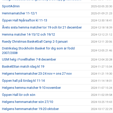
SportAdmin
2025-02-05 20:30
Hemmamatcher 11-12/1
2025-01-09 21:23
Öppen Hall Nyårsafton kl 11-13
2024-12-30 18:41
Årets sista hemma matcher tor 19 och lör 21 december
2024-12-18 18:39
Hemma matcher 14-15/12 och 19/12
2024-12-12 21:12
Raedy Christmas Basketball Camp 2-5 januari
2024-12-11 20:06
Distrikslag Stockholm Basket för dig som är född
2024-12-05 21:46
2007/2008
USM helg i Forellhallen 7-8 december
2024-12-04 20:28
BasketEttan match idag kl 19
2024-11-27 15:04
Helgens hemmamatcher 23-24 nov + ons 27 nov
2024-11-21 19:30
Öppen hall på lördag kl 11-14
2024-11-14 18:01
Helgens hemma matcher 9-10 november
2024-11-07 15:24
Öppen Hall lör och sön
2024-11-02 09:58
Helgens hemmamatcher sön 27/10
2024-10-25 19:43
Helgens hemmamatcher 19-20 oktober
2024-10-17 22:29