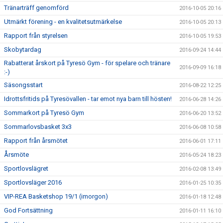
Tränarträff genomförd
2016-10-05 20:16
Utmärkt förening - en kvalitetsutmärkelse
2016-10-05 20:13
Rapport från styrelsen
2016-10-05 19:53
Skobytardag
2016-09-24 14:44
Rabatterat årskort på Tyresö Gym - för spelare och tränare
2016-09-09 16:18
:-)
Säsongsstart
2016-08-22 12:25
Idrottsfritids på Tyresövallen - tar emot nya barn till hösten!
2016-06-28 14:26
Sommarkort på Tyresö Gym
2016-06-20 13:52
Sommarlovsbasket 3x3
2016-06-08 10:58
Rapport från årsmötet
2016-06-01 17:11
Årsmöte
2016-05-24 18:23
Sportlovslägret
2016-02-08 13:49
Sportlovsläger 2016
2016-01-25 10:35
VIP-REA Basketshop 19/1 (imorgon)
2016-01-18 12:48
God Fortsättning
2016-01-11 16:10