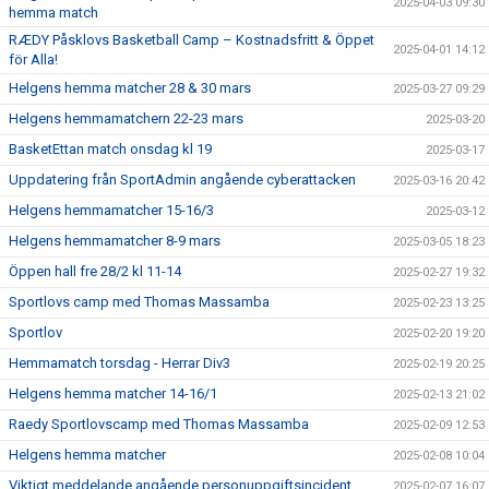
2025-04-03 09:30
hemma match
RÆDY Påsklovs Basketball Camp – Kostnadsfritt & Öppet
2025-04-01 14:12
för Alla!
Helgens hemma matcher 28 & 30 mars
2025-03-27 09:29
Helgens hemmamatchern 22-23 mars
2025-03-20
BasketEttan match onsdag kl 19
2025-03-17
Uppdatering från SportAdmin angående cyberattacken
2025-03-16 20:42
Helgens hemmamatcher 15-16/3
2025-03-12
Helgens hemmamatcher 8-9 mars
2025-03-05 18:23
Öppen hall fre 28/2 kl 11-14
2025-02-27 19:32
Sportlovs camp med Thomas Massamba
2025-02-23 13:25
Sportlov
2025-02-20 19:20
Hemmamatch torsdag - Herrar Div3
2025-02-19 20:25
Helgens hemma matcher 14-16/1
2025-02-13 21:02
Raedy Sportlovscamp med Thomas Massamba
2025-02-09 12:53
Helgens hemma matcher
2025-02-08 10:04
Viktigt meddelande angående personuppgiftsincident
2025-02-07 16:07