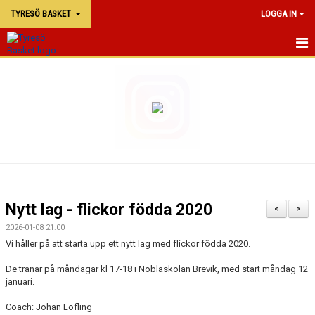
TYRESÖ BASKET
LOGGA IN
TYRESÖ BASKET
NYHETER
MATCHER
KALENDER
KONTAKTA OSS
Nytt lag - flickor födda 2020
<
>
DOKUMENT
2026-01-08 21:00
Vi håller på att starta upp ett nytt lag med flickor födda 2020.
De tränar på måndagar kl 17-18 i Noblaskolan Brevik, med start måndag 12
januari.
Coach: Johan Löfling