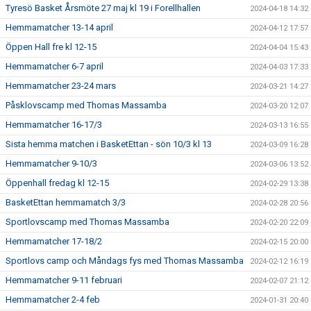
Tyresö Basket Årsmöte 27 maj kl 19 i Forellhallen
2024-04-18 14:32
Hemmamatcher 13-14 april
2024-04-12 17:57
Öppen Hall fre kl 12-15
2024-04-04 15:43
Hemmamatcher 6-7 april
2024-04-03 17:33
Hemmamatcher 23-24 mars
2024-03-21 14:27
Påsklovscamp med Thomas Massamba
2024-03-20 12:07
Hemmamatcher 16-17/3
2024-03-13 16:55
Sista hemma matchen i BasketEttan - sön 10/3 kl 13
2024-03-09 16:28
Hemmamatcher 9-10/3
2024-03-06 13:52
Öppenhall fredag kl 12-15
2024-02-29 13:38
BasketEttan hemmamatch 3/3
2024-02-28 20:56
Sportlovscamp med Thomas Massamba
2024-02-20 22:09
Hemmamatcher 17-18/2
2024-02-15 20:00
Sportlovs camp och Måndags fys med Thomas Massamba
2024-02-12 16:19
Hemmamatcher 9-11 februari
2024-02-07 21:12
Hemmamatcher 2-4 feb
2024-01-31 20:40