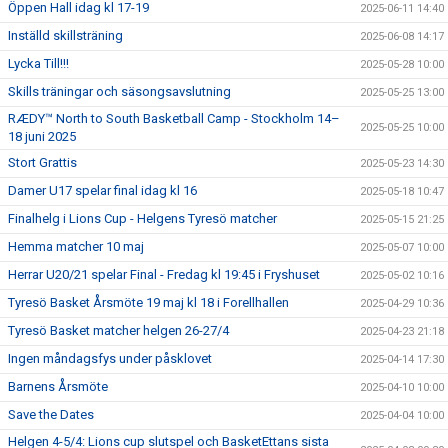
Öppen Hall idag kl 17-19
2025-06-11 14:40
Inställd skillsträning
2025-06-08 14:17
Lycka Till!!!
2025-05-28 10:00
Skills träningar och säsongsavslutning
2025-05-25 13:00
RÆDY™ North to South Basketball Camp - Stockholm 14–
2025-05-25 10:00
18 juni 2025
Stort Grattis
2025-05-23 14:30
Damer U17 spelar final idag kl 16
2025-05-18 10:47
Finalhelg i Lions Cup - Helgens Tyresö matcher
2025-05-15 21:25
Hemma matcher 10 maj
2025-05-07 10:00
Herrar U20/21 spelar Final - Fredag kl 19:45 i Fryshuset
2025-05-02 10:16
Tyresö Basket Årsmöte 19 maj kl 18 i Forellhallen
2025-04-29 10:36
Tyresö Basket matcher helgen 26-27/4
2025-04-23 21:18
Ingen måndagsfys under påsklovet
2025-04-14 17:30
Barnens Årsmöte
2025-04-10 10:00
Save the Dates
2025-04-04 10:00
Helgen 4-5/4: Lions cup slutspel och BasketEttans sista