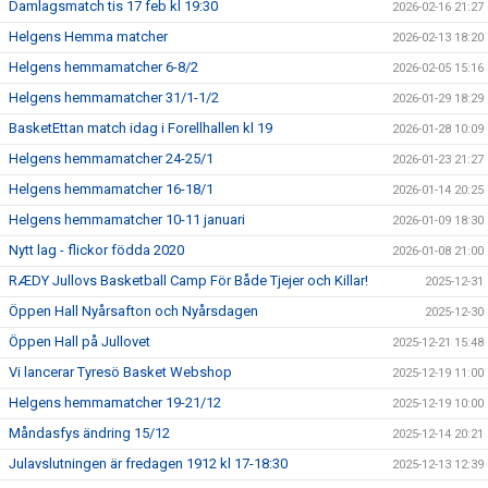
Damlagsmatch tis 17 feb kl 19:30
2026-02-16 21:27
Helgens Hemma matcher
2026-02-13 18:20
Helgens hemmamatcher 6-8/2
2026-02-05 15:16
Helgens hemmamatcher 31/1-1/2
2026-01-29 18:29
BasketEttan match idag i Forellhallen kl 19
2026-01-28 10:09
Helgens hemmamatcher 24-25/1
2026-01-23 21:27
Helgens hemmamatcher 16-18/1
2026-01-14 20:25
Helgens hemmamatcher 10-11 januari
2026-01-09 18:30
Nytt lag - flickor födda 2020
2026-01-08 21:00
RÆDY Jullovs Basketball Camp För Både Tjejer och Killar!
2025-12-31
Öppen Hall Nyårsafton och Nyårsdagen
2025-12-30
Öppen Hall på Jullovet
2025-12-21 15:48
Vi lancerar Tyresö Basket Webshop
2025-12-19 11:00
Helgens hemmamatcher 19-21/12
2025-12-19 10:00
Måndasfys ändring 15/12
2025-12-14 20:21
Julavslutningen är fredagen 1912 kl 17-18:30
2025-12-13 12:39