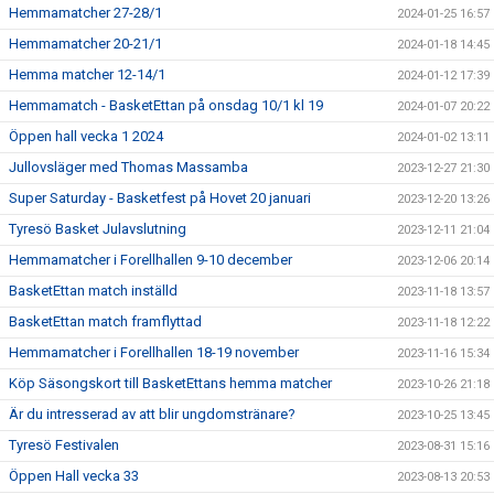
Hemmamatcher 27-28/1
2024-01-25 16:57
Hemmamatcher 20-21/1
2024-01-18 14:45
Hemma matcher 12-14/1
2024-01-12 17:39
Hemmamatch - BasketEttan på onsdag 10/1 kl 19
2024-01-07 20:22
Öppen hall vecka 1 2024
2024-01-02 13:11
Jullovsläger med Thomas Massamba
2023-12-27 21:30
Super Saturday - Basketfest på Hovet 20 januari
2023-12-20 13:26
Tyresö Basket Julavslutning
2023-12-11 21:04
Hemmamatcher i Forellhallen 9-10 december
2023-12-06 20:14
BasketEttan match inställd
2023-11-18 13:57
BasketEttan match framflyttad
2023-11-18 12:22
Hemmamatcher i Forellhallen 18-19 november
2023-11-16 15:34
Köp Säsongskort till BasketEttans hemma matcher
2023-10-26 21:18
Är du intresserad av att blir ungdomstränare?
2023-10-25 13:45
Tyresö Festivalen
2023-08-31 15:16
Öppen Hall vecka 33
2023-08-13 20:53