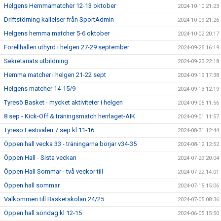
Helgens Hemmamatcher 12-13 oktober
2024-10-10 21:23
Driftstörning kallelser från SportAdmin
2024-10-09 21:26
Helgens hemma matcher 5-6 oktober
2024-10-02 20:17
Forellhallen uthyrd i helgen 27-29 september
2024-09-25 16:19
Sekretariats utbildning
2024-09-23 22:18
Hemma matcher i helgen 21-22 sept
2024-09-19 17:38
Helgens matcher 14-15/9
2024-09-13 12:19
Tyresö Basket - mycket aktiviteter i helgen
2024-09-05 11:56
8 sep - Kick-Off & träningsmatch herrlaget-AIK
2024-09-01 11:57
Tyresö Festivalen 7 sep kl 11-16
2024-08-31 12:44
Öppen hall vecka 33 - träningarna börjar v34-35
2024-08-12 12:52
Öppen Hall - Sista veckan
2024-07-29 20:04
Öppen Hall Sommar - två veckor till
2024-07-22 14:01
Öppen hall sommar
2024-07-15 15:06
Välkommen till Basketskolan 24/25
2024-07-05 08:36
Öppen hall söndag kl 12-15
2024-06-05 15:50