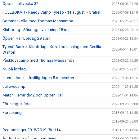
Öppen hall vecka 32
2023-08-06 21:20
FULLBOKAT! - Raedy Camp Tyresö - 11 augusti - Gratis!
2023-07-09 12:18
Sommar kollo med Thomas Massamba
2023-05-25 20:17
Klubbdag - Säsongsavslutning 28 maj
2023-05-23 21:14
Öppen Hall Lördag 29 april
2023-04-26 13:54
Tyresö Basket Klubbdag - Kost föreläsning med Cecilia
2023-04-14 13:01
Walton
Påsklovscamp med Thomas Massamba
2023-03-22 21:28
Nu på lördag!
2023-02-16 22:37
Internationella frivilligdagen 5 december
2022-12-05 16:15
Jullovscamp
2022-11-29 11:25
Match Herrar div 2 och Öppen Hall
2022-11-04 14:04
Föreningskläder
2022-09-20 09:00
Försäkring
2018-09-11 11:38
2018-08-26 00:09
Regionsläger 2018/2019 för U14
2018-07-25 11:36
Ändrad dag på sommarträning!
2018-06-29 08:52