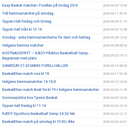
Easy Basket matcher i Forellen på lördag 25/4
2026-04-24 10:00
Två hemmamatcher på söndag
2026-04-11 20:32
Öppen Hall fredag och lördag
2026-04-09 21:13
Öppen hall mån kl 12-14
2026-04-05 16:08
Söndag - sista hemmamatcherna för dam och herrlag
2026-03-28 13:52
Helgens hemma matcher
2026-03-28 08:32
KOSTNADSFRITT – RÆDY Påsklov Basketball Camp -
2026-03-23 19:13
Begränsat med plats
GAMEDAY 21-22 MARS FORELLHALLEN
2026-03-19 08:30
BasketEttan match ons kl 19
2026-03-17 20:39
Helgens hemmamatcher 14-15/3
2026-03-12 10:00
BasketEttan match ikväl fre kl 19 + helgens hemmamatcher
2026-03-06 11:39
Sommarjobba hos Tyresö Basket
2026-03-02 10:00
Öppen hall fredag kl 11-14
2026-02-26 22:14
RÆDY Sportlovs Basketball Camp 24-26 feb
2026-02-23 12:17
BasketEttan match på söndag kl 13:30 i Älta
2026-02-20 20:41