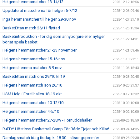
Helgens hemmamatcher 13-14/12
2025-12-12 16:56
Uppdaterat matschema för helgen 6-7/12
2025-12-06 09:46
Inga hemmamatcher till helgen 29-30 nov
2025-11-27 21:10
BasketEttan match 26/11 flyttad
2025-11-25 15:34
Basketintroduktion - för dig som är nybörjare eller nyligen
2025-11-22 14:31
börjat spela basket
Helgens hemmamatcher 21-23 november
2025-11-21 09:46
Helgens hemmamatcher 15-16 nov
2025-11-13 21:11
Helgens hemma matcher 8-9 nov
2025-11-06 15:43
BasketEttan match ons 29/10 kl 19
2025-10-28 20:45
Helgens hemmamatch sön 26/10
2025-10-23 21:37
USM Helg i Forellhallen 18-19 okt
2025-10-17 13:32
Helgens hemmamatcher 10-12/10
2025-10-09 10:00
Helgens hemmamatcher 4-5/10
2025-10-02 10:00
Helgens hemmamatcher 27-28/9 - Fornuddshallen
2025-09-26 18:59
RÆDY Höstlovs Basketball Camp För Både Tjejer och Killar!
2025-09-24 14:35
Damlagsmatch idag tisdag kl 18:30 - säsongspremier
2025-09-23 09:30