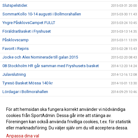
Slutspelstider.
2015-03-31 20:00
SommarKollo 10-14 augusti i Bollmorahallen
2015-03-30 11:43
Yngre PåsklovsCampet FULLT
2015-03-24 10:45
FöräldrarBasket i Fryshuset
2015-03-13 14:35
Påsklovscamp
2015-03-11 13:09
Favorit i Repris
2015-02-28 15:43
Jocke och Alex Nominerade till galan 2015
2015-02-20 08:43
08 Stockholm HR går samman med Fryshusets basket
2014-12-20 14:24
Julavslutning
2014-12-16 12:08
Tyresö Basket Mössa 140 kr
2014-10-01 13:30
Lördagar i Bollmorahallen
2014-09-29 10:46
2014-09-01 11:04
Semifinal 4 i Norrköping
För att hemsidan ska fungera korrekt använder vi nödvändiga
2014-08-31 22:50
cookies från SportAdmin. Dessa går inte att stänga av.
Påminnelse påsklovs camp
2014-08-31 22:49
Föreningen kan också använda frivilliga cookies, t.ex. för statistik
eller marknadsföring. Du väljer själv om du vill acceptera dessa.
Anpassa dina val