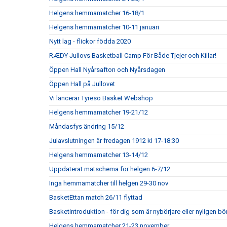
Helgens hemmamatcher 16-18/1
Helgens hemmamatcher 10-11 januari
Nytt lag - flickor födda 2020
RÆDY Jullovs Basketball Camp För Både Tjejer och Killar!
Öppen Hall Nyårsafton och Nyårsdagen
Öppen Hall på Jullovet
Vi lancerar Tyresö Basket Webshop
Helgens hemmamatcher 19-21/12
Måndasfys ändring 15/12
Julavslutningen är fredagen 1912 kl 17-18:30
Helgens hemmamatcher 13-14/12
Uppdaterat matschema för helgen 6-7/12
Inga hemmamatcher till helgen 29-30 nov
BasketEttan match 26/11 flyttad
Basketintroduktion - för dig som är nybörjare eller nyligen bö
Helgens hemmamatcher 21-23 november