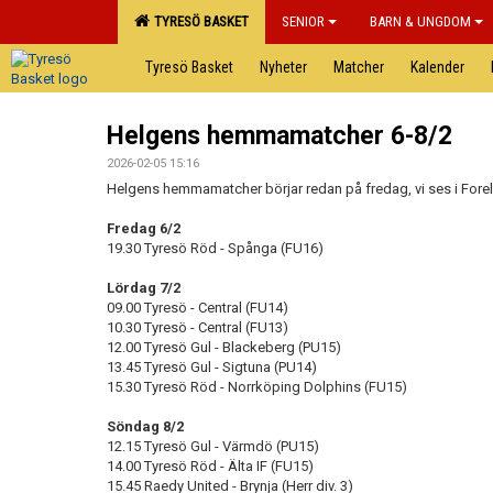
TYRESÖ BASKET
SENIOR
BARN & UNGDOM
Tyresö Basket
Nyheter
Matcher
Kalender
Helgens hemmamatcher 6-8/2
2026-02-05 15:16
Helgens hemmamatcher börjar redan på fredag, vi ses i Forell
Fredag 6/2
19.30 Tyresö Röd - Spånga (FU16)
Lördag 7/2
09.00 Tyresö - Central (FU14)
10.30 Tyresö - Central (FU13)
12.00 Tyresö Gul - Blackeberg (PU15)
13.45 Tyresö Gul - Sigtuna (PU14)
15.30 Tyresö Röd - Norrköping Dolphins (FU15)
Söndag 8/2
12.15 Tyresö Gul - Värmdö (PU15)
14.00 Tyresö Röd - Älta IF (FU15)
15.45 Raedy United - Brynja (Herr div. 3)