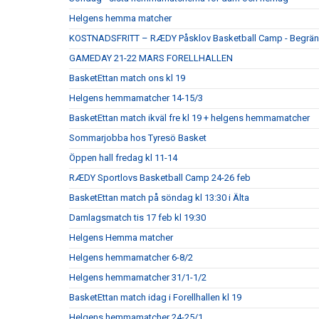
Helgens hemma matcher
KOSTNADSFRITT – RÆDY Påsklov Basketball Camp - Begrän
GAMEDAY 21-22 MARS FORELLHALLEN
BasketEttan match ons kl 19
Helgens hemmamatcher 14-15/3
BasketEttan match ikväl fre kl 19 + helgens hemmamatcher
Sommarjobba hos Tyresö Basket
Öppen hall fredag kl 11-14
RÆDY Sportlovs Basketball Camp 24-26 feb
BasketEttan match på söndag kl 13:30 i Älta
Damlagsmatch tis 17 feb kl 19:30
Helgens Hemma matcher
Helgens hemmamatcher 6-8/2
Helgens hemmamatcher 31/1-1/2
BasketEttan match idag i Forellhallen kl 19
Helgens hemmamatcher 24-25/1