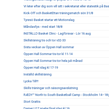
Vi leter efter dig som vill sitt i sekretariat eller statestik på
Kick-Off och BasketEttan träningsmatch sön 31/8
Tyresö Basket startar ett Motionslag
Måndasfys - med start 18/8
INSTÄLLD Basket Clinc - Lagförsvar - Lör 16 aug
Skillsträning tis och tor v32-33
Sista veckan av Öppen Hall sommar
Öppen Hall Sommar tis-tor kl 11-14
Öppen Hall Sommar tis-tor hela juli månad
Öppen Hall idag kl 17-19
Inställd skillsträning
Lycka Till!!!
Skills träningar och säsongsavslutning
RÆDY™ North to South Basketball Camp - Stockholm 14–18 j
Stort Grattis
Damer U17 spelar final idag kl 16