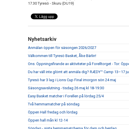
17.30 Tyresö - Skuru (DU19)
Nyhetsarkiv
Anmälan öppen för säsongen 2026/2027
Välkommen till Tyresö Basket, Åke Bärlin!
Ons: Öppningsfirande av aktiviteter på Forelltorget - Tor: Öpp
Du har väll inte glömt att anmäla dig? RÆDY™ Camp 13–17 juni
Tyresö har 3 lag i Lions Cup Final imorgon sön 24 maj
Säsongsavslutning - tisdag 26 maj kl 18-19:30
Easy Basket matcher i Forellen på lördag 25/4
Två hemmamatcher på söndag
Öppen Hall fredag och lördag
Öppen hall mån kl 12-14
Söndag - sista hemmamatcherna för dam och herrlag