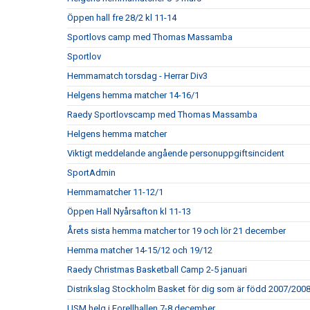
Öppen hall fre 28/2 kl 11-14
Sportlovs camp med Thomas Massamba
Sportlov
Hemmamatch torsdag - Herrar Div3
Helgens hemma matcher 14-16/1
Raedy Sportlovscamp med Thomas Massamba
Helgens hemma matcher
Viktigt meddelande angående personuppgiftsincident
SportAdmin
Hemmamatcher 11-12/1
Öppen Hall Nyårsafton kl 11-13
Årets sista hemma matcher tor 19 och lör 21 december
Hemma matcher 14-15/12 och 19/12
Raedy Christmas Basketball Camp 2-5 januari
Distrikslag Stockholm Basket för dig som är född 2007/200
USM helg i Forellhallen 7-8 december