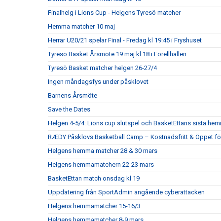
Finalhelg i Lions Cup - Helgens Tyresö matcher
Hemma matcher 10 maj
Herrar U20/21 spelar Final - Fredag kl 19:45 i Fryshuset
Tyresö Basket Årsmöte 19 maj kl 18 i Forellhallen
Tyresö Basket matcher helgen 26-27/4
Ingen måndagsfys under påsklovet
Barnens Årsmöte
Save the Dates
Helgen 4-5/4: Lions cup slutspel och BasketEttans sista h
RÆDY Påsklovs Basketball Camp – Kostnadsfritt & Öppet för
Helgens hemma matcher 28 & 30 mars
Helgens hemmamatchern 22-23 mars
BasketEttan match onsdag kl 19
Uppdatering från SportAdmin angående cyberattacken
Helgens hemmamatcher 15-16/3
Helgens hemmamatcher 8-9 mars