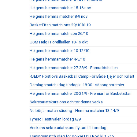
Helgens hemmamatcher 15-16 nov
Helgens hemma matcher 8-9 nov
BasketEttan match ons 29/10 kl 19
Helgens hemmamatch sön 26/10
USM Helg i Forellhallen 18-19 okt
Helgens hemmamatcher 10-12/10
Helgens hemmamatcher 4-5/10
Helgens hemmamatcher 27-28/9 - Fornuddshallen
RÆDY Höstlovs Basketball Camp För Både Tjejer och Killar!
Damlagsmatch idag tisdag kl 18:30 - säsongspremier
Helgens hemmamatcher 20-21/9 - Premiär för BasketEttan
Sekretariatskurs ons och tor denna vecka
Nu börjar match säsong - Hemma matcher 13-14/9
Tyresö Festtivalen lördag 6/9
Veckans sekretariatskurs flyttad till torsdag
Träningsmatch idag för pojkar U17 Röd kl 15:45