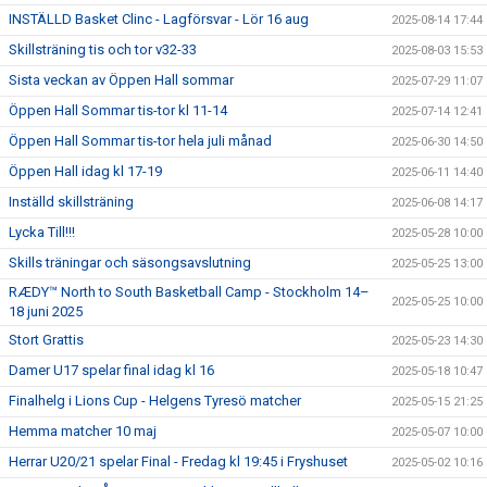
INSTÄLLD Basket Clinc - Lagförsvar - Lör 16 aug
2025-08-14 17:44
Skillsträning tis och tor v32-33
2025-08-03 15:53
Sista veckan av Öppen Hall sommar
2025-07-29 11:07
Öppen Hall Sommar tis-tor kl 11-14
2025-07-14 12:41
Öppen Hall Sommar tis-tor hela juli månad
2025-06-30 14:50
Öppen Hall idag kl 17-19
2025-06-11 14:40
Inställd skillsträning
2025-06-08 14:17
Lycka Till!!!
2025-05-28 10:00
Skills träningar och säsongsavslutning
2025-05-25 13:00
RÆDY™ North to South Basketball Camp - Stockholm 14–
2025-05-25 10:00
18 juni 2025
Stort Grattis
2025-05-23 14:30
Damer U17 spelar final idag kl 16
2025-05-18 10:47
Finalhelg i Lions Cup - Helgens Tyresö matcher
2025-05-15 21:25
Hemma matcher 10 maj
2025-05-07 10:00
Herrar U20/21 spelar Final - Fredag kl 19:45 i Fryshuset
2025-05-02 10:16