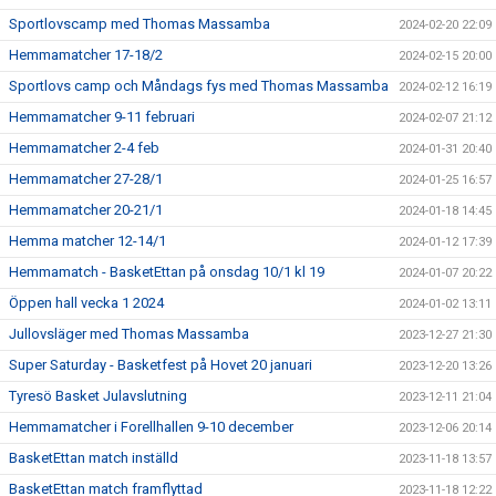
Sportlovscamp med Thomas Massamba
2024-02-20 22:09
Hemmamatcher 17-18/2
2024-02-15 20:00
Sportlovs camp och Måndags fys med Thomas Massamba
2024-02-12 16:19
Hemmamatcher 9-11 februari
2024-02-07 21:12
Hemmamatcher 2-4 feb
2024-01-31 20:40
Hemmamatcher 27-28/1
2024-01-25 16:57
Hemmamatcher 20-21/1
2024-01-18 14:45
Hemma matcher 12-14/1
2024-01-12 17:39
Hemmamatch - BasketEttan på onsdag 10/1 kl 19
2024-01-07 20:22
Öppen hall vecka 1 2024
2024-01-02 13:11
Jullovsläger med Thomas Massamba
2023-12-27 21:30
Super Saturday - Basketfest på Hovet 20 januari
2023-12-20 13:26
Tyresö Basket Julavslutning
2023-12-11 21:04
Hemmamatcher i Forellhallen 9-10 december
2023-12-06 20:14
BasketEttan match inställd
2023-11-18 13:57
BasketEttan match framflyttad
2023-11-18 12:22