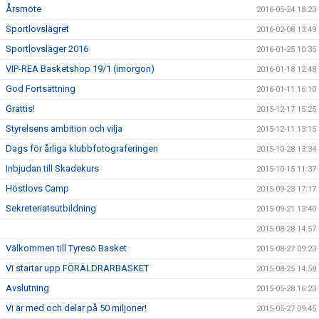
Årsmöte
2016-05-24 18:23
Sportlovslägret
2016-02-08 13:49
Sportlovsläger 2016
2016-01-25 10:35
VIP-REA Basketshop 19/1 (imorgon)
2016-01-18 12:48
God Fortsättning
2016-01-11 16:10
Grattis!
2015-12-17 15:25
Styrelsens ambition och vilja
2015-12-11 13:15
Dags för årliga klubbfotograferingen
2015-10-28 13:34
Inbjudan till Skadekurs
2015-10-15 11:37
Höstlovs Camp
2015-09-23 17:17
Sekreteriatsutbildning
2015-09-21 13:40
2015-08-28 14:57
Välkommen till Tyresö Basket
2015-08-27 09:23
Vi startar upp FÖRÄLDRARBASKET
2015-08-25 14:58
Avslutning
2015-05-28 16:23
Vi är med och delar på 50 miljoner!
2015-05-27 09:45