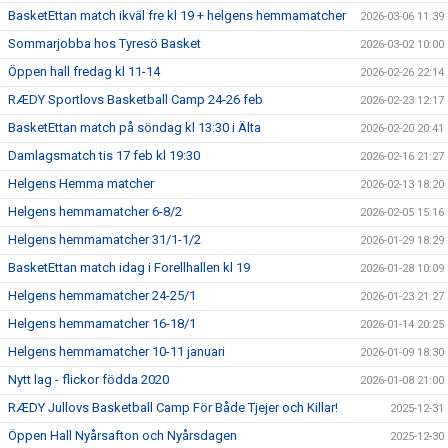
BasketEttan match ikväl fre kl 19 + helgens hemmamatcher
2026-03-06 11:39
Sommarjobba hos Tyresö Basket
2026-03-02 10:00
Öppen hall fredag kl 11-14
2026-02-26 22:14
RÆDY Sportlovs Basketball Camp 24-26 feb
2026-02-23 12:17
BasketEttan match på söndag kl 13:30 i Älta
2026-02-20 20:41
Damlagsmatch tis 17 feb kl 19:30
2026-02-16 21:27
Helgens Hemma matcher
2026-02-13 18:20
Helgens hemmamatcher 6-8/2
2026-02-05 15:16
Helgens hemmamatcher 31/1-1/2
2026-01-29 18:29
BasketEttan match idag i Forellhallen kl 19
2026-01-28 10:09
Helgens hemmamatcher 24-25/1
2026-01-23 21:27
Helgens hemmamatcher 16-18/1
2026-01-14 20:25
Helgens hemmamatcher 10-11 januari
2026-01-09 18:30
Nytt lag - flickor födda 2020
2026-01-08 21:00
RÆDY Jullovs Basketball Camp För Både Tjejer och Killar!
2025-12-31
Öppen Hall Nyårsafton och Nyårsdagen
2025-12-30