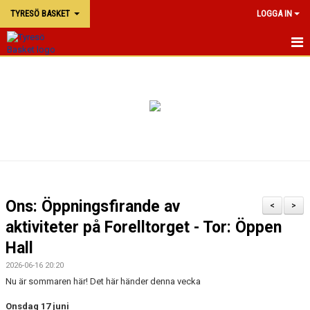
TYRESÖ BASKET
LOGGA IN
TYRESÖ BASKET
NYHETER
MATCHER
KALENDER
KONTAKTA OSS
Ons: Öppningsfirande av
<
>
DOKUMENT
aktiviteter på Forelltorget - Tor: Öppen
Hall
2026-06-16 20:20
Nu är sommaren här! Det här händer denna vecka
Onsdag 17 juni