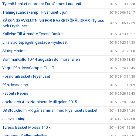
Tyresö basket anordnar EuroGames i augusti
2015-05-13 18:38
TräningsLandskamp i Fryshuset 5 juni
2015-05-06 15:17
SÄSONGSAVSLUTNING FÖR BASKETFÖRÄLDRAR i Tyresö
2015-05-06 12:39
och Fryshuset
Kallelse Till Årsmöte Tyresö Basket
2015-04-23 16:27
Lilla Sportspegeln gästade Fryshuset
2015-04-23 14:33
Slutspelstider.
2015-03-31 20:00
SommarKollo 10-14 augusti i Bollmorahallen
2015-03-30 11:43
Yngre PåsklovsCampet FULLT
2015-03-24 10:45
FöräldrarBasket i Fryshuset
2015-03-13 14:35
Påsklovscamp
2015-03-11 13:09
Favorit i Repris
2015-02-28 15:43
Jocke och Alex Nominerade till galan 2015
2015-02-20 08:43
08 Stockholm HR går samman med Fryshusets basket
2014-12-20 14:24
Julavslutning
2014-12-16 12:08
Tyresö Basket Mössa 140 kr
2014-10-01 13:30
Lördagar i Bollmorahallen