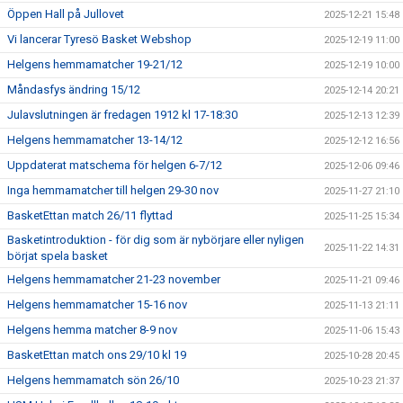
Öppen Hall på Jullovet
2025-12-21 15:48
Vi lancerar Tyresö Basket Webshop
2025-12-19 11:00
Helgens hemmamatcher 19-21/12
2025-12-19 10:00
Måndasfys ändring 15/12
2025-12-14 20:21
Julavslutningen är fredagen 1912 kl 17-18:30
2025-12-13 12:39
Helgens hemmamatcher 13-14/12
2025-12-12 16:56
Uppdaterat matschema för helgen 6-7/12
2025-12-06 09:46
Inga hemmamatcher till helgen 29-30 nov
2025-11-27 21:10
BasketEttan match 26/11 flyttad
2025-11-25 15:34
Basketintroduktion - för dig som är nybörjare eller nyligen
2025-11-22 14:31
börjat spela basket
Helgens hemmamatcher 21-23 november
2025-11-21 09:46
Helgens hemmamatcher 15-16 nov
2025-11-13 21:11
Helgens hemma matcher 8-9 nov
2025-11-06 15:43
BasketEttan match ons 29/10 kl 19
2025-10-28 20:45
Helgens hemmamatch sön 26/10
2025-10-23 21:37