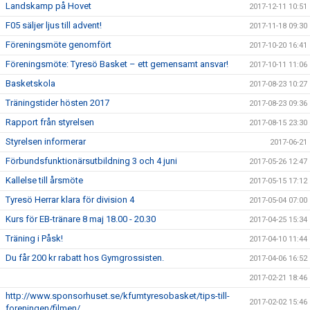
Landskamp på Hovet
2017-12-11 10:51
F05 säljer ljus till advent!
2017-11-18 09:30
Föreningsmöte genomfört
2017-10-20 16:41
Föreningsmöte: Tyresö Basket – ett gemensamt ansvar!
2017-10-11 11:06
Basketskola
2017-08-23 10:27
Träningstider hösten 2017
2017-08-23 09:36
Rapport från styrelsen
2017-08-15 23:30
Styrelsen informerar
2017-06-21
Förbundsfunktionärsutbildning 3 och 4 juni
2017-05-26 12:47
Kallelse till årsmöte
2017-05-15 17:12
Tyresö Herrar klara för division 4
2017-05-04 07:00
Kurs för EB-tränare 8 maj 18.00 - 20.30
2017-04-25 15:34
Träning i Påsk!
2017-04-10 11:44
Du får 200 kr rabatt hos Gymgrossisten.
2017-04-06 16:52
2017-02-21 18:46
http://www.sponsorhuset.se/kfumtyresobasket/tips-till-
2017-02-02 15:46
foreningen/filmen/