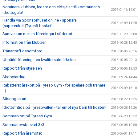
Nominera klubben, ledare och eldsjälar till kommunens
2017-01-16 14:01
idrottsgala!
Handla via Sponsorhuset online - sponsra
2016-12-09 11:28
(superenkelt)Tyresö basket!
Samverkan mellan föreningar i söderort
2016-11-29 09:00
Information från klubben
2016-10-28 12:43
Tränarträff genomförd
2016-10-05 20:16
Utmärkt förening - en kvalitetsutmärkelse
2016-10-05 20:13
Rapport från styrelsen
2016-10-05 19:53
Skobytardag
2016-09-24 14:44
Rabatterat årskort på Tyresö Gym - för spelare och tränare
2016-09-09 16:18
:-)
Säsongsstart
2016-08-22 12:25
Idrottsfritids på Tyresövallen - tar emot nya barn till hösten!
2016-06-28 14:26
Sommarkort på Tyresö Gym
2016-06-20 13:52
Sommarlovsbasket 3x3
2016-06-08 10:58
Rapport från årsmötet
2016-06-01 17:11