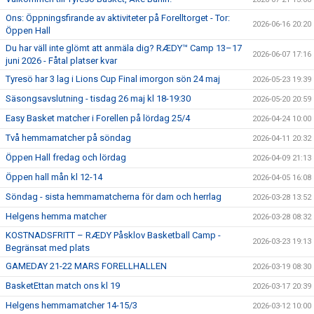
Ons: Öppningsfirande av aktiviteter på Forelltorget - Tor:
2026-06-16 20:20
Öppen Hall
Du har väll inte glömt att anmäla dig? RÆDY™ Camp 13–17
2026-06-07 17:16
juni 2026 - Fåtal platser kvar
Tyresö har 3 lag i Lions Cup Final imorgon sön 24 maj
2026-05-23 19:39
Säsongsavslutning - tisdag 26 maj kl 18-19:30
2026-05-20 20:59
Easy Basket matcher i Forellen på lördag 25/4
2026-04-24 10:00
Två hemmamatcher på söndag
2026-04-11 20:32
Öppen Hall fredag och lördag
2026-04-09 21:13
Öppen hall mån kl 12-14
2026-04-05 16:08
Söndag - sista hemmamatcherna för dam och herrlag
2026-03-28 13:52
Helgens hemma matcher
2026-03-28 08:32
KOSTNADSFRITT – RÆDY Påsklov Basketball Camp -
2026-03-23 19:13
Begränsat med plats
GAMEDAY 21-22 MARS FORELLHALLEN
2026-03-19 08:30
BasketEttan match ons kl 19
2026-03-17 20:39
Helgens hemmamatcher 14-15/3
2026-03-12 10:00