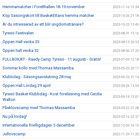
Hemmamatcher i Forellhallen 18-19 november
2023-11-16 15:34
Köp Säsongskort till BasketEttans hemma matcher
2023-10-26 21:18
Är du intresserad av att blir ungdomstränare?
2023-10-25 13:45
Tyresö Festivalen
2023-08-31 15:16
Öppen Hall vecka 33
2023-08-13 20:53
Öppen hall vecka 32
2023-08-06 21:20
FULLBOKAT! - Raedy Camp Tyresö - 11 augusti - Gratis!
2023-07-09 12:18
Sommar kollo med Thomas Massamba
2023-05-25 20:17
Klubbdag - Säsongsavslutning 28 maj
2023-05-23 21:14
Öppen Hall Lördag 29 april
2023-04-26 13:54
Tyresö Basket Klubbdag - Kost föreläsning med Cecilia
2023-04-14 13:01
Walton
Påsklovscamp med Thomas Massamba
2023-03-22 21:28
Nu på lördag!
2023-02-16 22:37
Internationella frivilligdagen 5 december
2022-12-05 16:15
Jullovscamp
2022-11-29 11:25