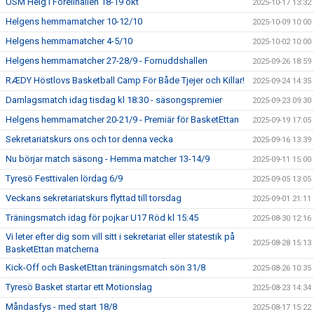
USM Helg i Forellhallen 18-19 okt
2025-10-17 13:32
Helgens hemmamatcher 10-12/10
2025-10-09 10:00
Helgens hemmamatcher 4-5/10
2025-10-02 10:00
Helgens hemmamatcher 27-28/9 - Fornuddshallen
2025-09-26 18:59
RÆDY Höstlovs Basketball Camp För Både Tjejer och Killar!
2025-09-24 14:35
Damlagsmatch idag tisdag kl 18:30 - säsongspremier
2025-09-23 09:30
Helgens hemmamatcher 20-21/9 - Premiär för BasketEttan
2025-09-19 17:05
Sekretariatskurs ons och tor denna vecka
2025-09-16 13:39
Nu börjar match säsong - Hemma matcher 13-14/9
2025-09-11 15:00
Tyresö Festtivalen lördag 6/9
2025-09-05 13:05
Veckans sekretariatskurs flyttad till torsdag
2025-09-01 21:11
Träningsmatch idag för pojkar U17 Röd kl 15:45
2025-08-30 12:16
Vi leter efter dig som vill sitt i sekretariat eller statestik på
2025-08-28 15:13
BasketEttan matcherna
Kick-Off och BasketEttan träningsmatch sön 31/8
2025-08-26 10:35
Tyresö Basket startar ett Motionslag
2025-08-23 14:34
Måndasfys - med start 18/8
2025-08-17 15:22