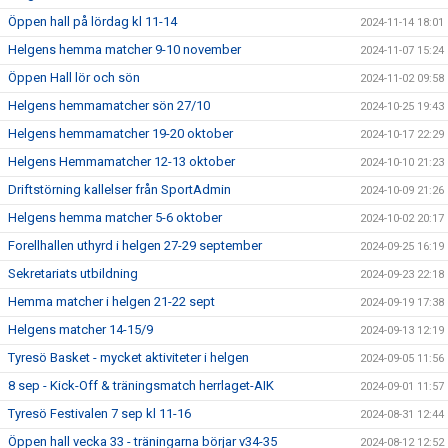
Öppen hall på lördag kl 11-14
2024-11-14 18:01
Helgens hemma matcher 9-10 november
2024-11-07 15:24
Öppen Hall lör och sön
2024-11-02 09:58
Helgens hemmamatcher sön 27/10
2024-10-25 19:43
Helgens hemmamatcher 19-20 oktober
2024-10-17 22:29
Helgens Hemmamatcher 12-13 oktober
2024-10-10 21:23
Driftstörning kallelser från SportAdmin
2024-10-09 21:26
Helgens hemma matcher 5-6 oktober
2024-10-02 20:17
Forellhallen uthyrd i helgen 27-29 september
2024-09-25 16:19
Sekretariats utbildning
2024-09-23 22:18
Hemma matcher i helgen 21-22 sept
2024-09-19 17:38
Helgens matcher 14-15/9
2024-09-13 12:19
Tyresö Basket - mycket aktiviteter i helgen
2024-09-05 11:56
8 sep - Kick-Off & träningsmatch herrlaget-AIK
2024-09-01 11:57
Tyresö Festivalen 7 sep kl 11-16
2024-08-31 12:44
Öppen hall vecka 33 - träningarna börjar v34-35
2024-08-12 12:52