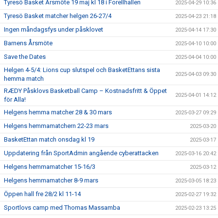
Tyresö Basket Årsmöte 19 maj kl 18 i Forellhallen
2025-04-29 10:36
Tyresö Basket matcher helgen 26-27/4
2025-04-23 21:18
Ingen måndagsfys under påsklovet
2025-04-14 17:30
Barnens Årsmöte
2025-04-10 10:00
Save the Dates
2025-04-04 10:00
Helgen 4-5/4: Lions cup slutspel och BasketEttans sista
2025-04-03 09:30
hemma match
RÆDY Påsklovs Basketball Camp – Kostnadsfritt & Öppet
2025-04-01 14:12
för Alla!
Helgens hemma matcher 28 & 30 mars
2025-03-27 09:29
Helgens hemmamatchern 22-23 mars
2025-03-20
BasketEttan match onsdag kl 19
2025-03-17
Uppdatering från SportAdmin angående cyberattacken
2025-03-16 20:42
Helgens hemmamatcher 15-16/3
2025-03-12
Helgens hemmamatcher 8-9 mars
2025-03-05 18:23
Öppen hall fre 28/2 kl 11-14
2025-02-27 19:32
Sportlovs camp med Thomas Massamba
2025-02-23 13:25