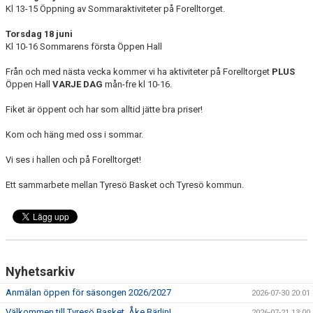
Kl 13-15 Öppning av Sommaraktiviteter på Forelltorget.
Torsdag 18 juni
Kl 10-16 Sommarens första Öppen Hall
Från och med nästa vecka kommer vi ha aktiviteter på Forelltorget
PLUS
Öppen Hall
VARJE DAG
mån-fre kl 10-16.
Fiket är öppent och har som alltid jätte bra priser!
Kom och häng med oss i sommar.
Vi ses i hallen och på Forelltorget!
Ett sammarbete mellan Tyresö Basket och Tyresö kommun.
Nyhetsarkiv
Anmälan öppen för säsongen 2026/2027
2026-07-30 20:01
Välkommen till Tyresö Basket, Åke Bärlin!
2026-07-21 13:00