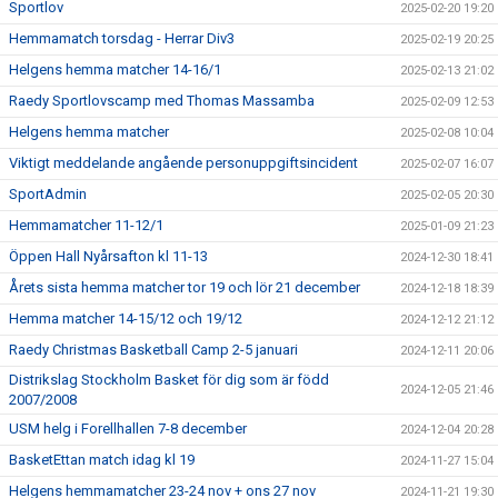
Sportlov
2025-02-20 19:20
Hemmamatch torsdag - Herrar Div3
2025-02-19 20:25
Helgens hemma matcher 14-16/1
2025-02-13 21:02
Raedy Sportlovscamp med Thomas Massamba
2025-02-09 12:53
Helgens hemma matcher
2025-02-08 10:04
Viktigt meddelande angående personuppgiftsincident
2025-02-07 16:07
SportAdmin
2025-02-05 20:30
Hemmamatcher 11-12/1
2025-01-09 21:23
Öppen Hall Nyårsafton kl 11-13
2024-12-30 18:41
Årets sista hemma matcher tor 19 och lör 21 december
2024-12-18 18:39
Hemma matcher 14-15/12 och 19/12
2024-12-12 21:12
Raedy Christmas Basketball Camp 2-5 januari
2024-12-11 20:06
Distrikslag Stockholm Basket för dig som är född
2024-12-05 21:46
2007/2008
USM helg i Forellhallen 7-8 december
2024-12-04 20:28
BasketEttan match idag kl 19
2024-11-27 15:04
Helgens hemmamatcher 23-24 nov + ons 27 nov
2024-11-21 19:30