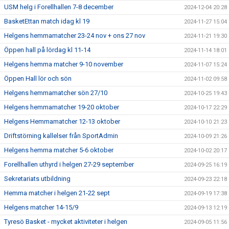
USM helg i Forellhallen 7-8 december
2024-12-04 20:28
BasketEttan match idag kl 19
2024-11-27 15:04
Helgens hemmamatcher 23-24 nov + ons 27 nov
2024-11-21 19:30
Öppen hall på lördag kl 11-14
2024-11-14 18:01
Helgens hemma matcher 9-10 november
2024-11-07 15:24
Öppen Hall lör och sön
2024-11-02 09:58
Helgens hemmamatcher sön 27/10
2024-10-25 19:43
Helgens hemmamatcher 19-20 oktober
2024-10-17 22:29
Helgens Hemmamatcher 12-13 oktober
2024-10-10 21:23
Driftstörning kallelser från SportAdmin
2024-10-09 21:26
Helgens hemma matcher 5-6 oktober
2024-10-02 20:17
Forellhallen uthyrd i helgen 27-29 september
2024-09-25 16:19
Sekretariats utbildning
2024-09-23 22:18
Hemma matcher i helgen 21-22 sept
2024-09-19 17:38
Helgens matcher 14-15/9
2024-09-13 12:19
Tyresö Basket - mycket aktiviteter i helgen
2024-09-05 11:56