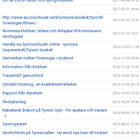
Du får 200 kr rabatt hos Gymgrossisten.
2017-04-06 16:52
2017-02-21 18:46
http://www.sponsorhuset.se/kfumtyresobasket/tips-till-
2017-02-02 15:46
foreningen/filmen/
Nominera klubben, ledare och eldsjälar till kommunens
2017-01-16 14:01
idrottsgala!
Handla via Sponsorhuset online - sponsra
2016-12-09 11:28
(superenkelt)Tyresö basket!
Samverkan mellan föreningar i söderort
2016-11-29 09:00
Information från klubben
2016-10-28 12:43
Tränarträff genomförd
2016-10-05 20:16
Utmärkt förening - en kvalitetsutmärkelse
2016-10-05 20:13
Rapport från styrelsen
2016-10-05 19:53
Skobytardag
2016-09-24 14:44
Rabatterat årskort på Tyresö Gym - för spelare och tränare
2016-09-09 16:18
:-)
Säsongsstart
2016-08-22 12:25
Idrottsfritids på Tyresövallen - tar emot nya barn till hösten!
2016-06-28 14:26