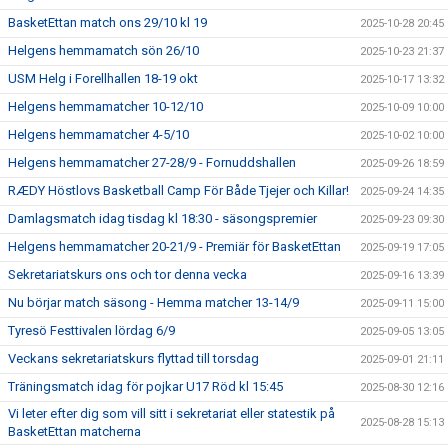
BasketEttan match ons 29/10 kl 19
2025-10-28 20:45
Helgens hemmamatch sön 26/10
2025-10-23 21:37
USM Helg i Forellhallen 18-19 okt
2025-10-17 13:32
Helgens hemmamatcher 10-12/10
2025-10-09 10:00
Helgens hemmamatcher 4-5/10
2025-10-02 10:00
Helgens hemmamatcher 27-28/9 - Fornuddshallen
2025-09-26 18:59
RÆDY Höstlovs Basketball Camp För Både Tjejer och Killar!
2025-09-24 14:35
Damlagsmatch idag tisdag kl 18:30 - säsongspremier
2025-09-23 09:30
Helgens hemmamatcher 20-21/9 - Premiär för BasketEttan
2025-09-19 17:05
Sekretariatskurs ons och tor denna vecka
2025-09-16 13:39
Nu börjar match säsong - Hemma matcher 13-14/9
2025-09-11 15:00
Tyresö Festtivalen lördag 6/9
2025-09-05 13:05
Veckans sekretariatskurs flyttad till torsdag
2025-09-01 21:11
Träningsmatch idag för pojkar U17 Röd kl 15:45
2025-08-30 12:16
Vi leter efter dig som vill sitt i sekretariat eller statestik på
2025-08-28 15:13
BasketEttan matcherna