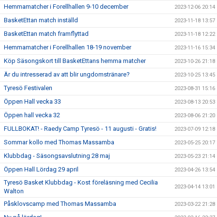
Hemmamatcher i Forellhallen 9-10 december
2023-12-06 20:14
BasketEttan match inställd
2023-11-18 13:57
BasketEttan match framflyttad
2023-11-18 12:22
Hemmamatcher i Forellhallen 18-19 november
2023-11-16 15:34
Köp Säsongskort till BasketEttans hemma matcher
2023-10-26 21:18
Är du intresserad av att blir ungdomstränare?
2023-10-25 13:45
Tyresö Festivalen
2023-08-31 15:16
Öppen Hall vecka 33
2023-08-13 20:53
Öppen hall vecka 32
2023-08-06 21:20
FULLBOKAT! - Raedy Camp Tyresö - 11 augusti - Gratis!
2023-07-09 12:18
Sommar kollo med Thomas Massamba
2023-05-25 20:17
Klubbdag - Säsongsavslutning 28 maj
2023-05-23 21:14
Öppen Hall Lördag 29 april
2023-04-26 13:54
Tyresö Basket Klubbdag - Kost föreläsning med Cecilia
2023-04-14 13:01
Walton
Påsklovscamp med Thomas Massamba
2023-03-22 21:28