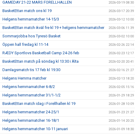
GAMEDAY 21-22 MARS FORELLHALLEN
2026-03-19 08:30
BasketEttan match ons kl 19
2026-03-17 20:39
Helgens hemmamatcher 14-15/3
2026-03-12 10:00
BasketEttan match ikväl fre kl 19 + helgens hemmamatcher
2026-03-06 11:39
Sommarjobba hos Tyresö Basket
2026-03-02 10:00
Öppen hall fredag kl 11-14
2026-02-26 22:14
RÆDY Sportlovs Basketball Camp 24-26 feb
2026-02-23 12:17
BasketEttan match på söndag kl 13:30 i Älta
2026-02-20 20:41
Damlagsmatch tis 17 feb kl 19:30
2026-02-16 21:27
Helgens Hemma matcher
2026-02-13 18:20
Helgens hemmamatcher 6-8/2
2026-02-05 15:16
Helgens hemmamatcher 31/1-1/2
2026-01-29 18:29
BasketEttan match idag i Forellhallen kl 19
2026-01-28 10:09
Helgens hemmamatcher 24-25/1
2026-01-23 21:27
Helgens hemmamatcher 16-18/1
2026-01-14 20:25
Helgens hemmamatcher 10-11 januari
2026-01-09 18:30