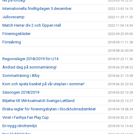
Nu på lördag!
2023-02-16 22:37
Internationella frivilligdagen 5 december
2022-12-05 16:15
Jullovscamp
2022-11-29 11:25
Match Herrar div 2 och Öppen Hall
2022-11-04 14:04
Föreningskläder
2022-09-20 09:00
Försäkring
2018-09-11 11:38
2018-08-26 00:09
Regionsläger 2018/2019 för U14
2018-07-25 11:36
Ändrad dag på sommarträning!
2018-06-29 08:52
Sommarträning i Alby
2018-06-21 15:58
Kom och spela basket på vår uteplan i sommar!
2018-06-20 22:54
Säsongen 2018/2019
2018-05-02 10:28
Biljetter till VM-kvalmatch Sverige-Lettland
2018-04-25 13:27
Etiska regler för föreningsbyten i Stockholmsdistriktet
2018-04-18 08:24
Vinst i Farihya Fair Play Cup
2018-03-30 21:21
En trygg idrottsmiljö
2018-03-16 13:42