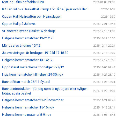
Nytt lag - flickor födda 2020
2026-01-08 21:00
RÆDY Jullovs Basketball Camp För Både Tjejer och Killar!
2025-12-31
Öppen Hall Nyårsafton och Nyårsdagen
2025-12-30
Öppen Hall på Jullovet
2025-12-21 15:48
Vi lancerar Tyresö Basket Webshop
2025-12-19 11:00
Helgens hemmamatcher 19-21/12
2025-12-19 10:00
Måndasfys ändring 15/12
2025-12-14 20:21
Julavslutningen är fredagen 1912 kl 17-18:30
2025-12-13 12:39
Helgens hemmamatcher 13-14/12
2025-12-12 16:56
Uppdaterat matschema för helgen 6-7/12
2025-12-06 09:46
Inga hemmamatcher till helgen 29-30 nov
2025-11-27 21:10
BasketEttan match 26/11 flyttad
2025-11-25 15:34
Basketintroduktion - för dig som är nybörjare eller nyligen
2025-11-22 14:31
börjat spela basket
Helgens hemmamatcher 21-23 november
2025-11-21 09:46
Helgens hemmamatcher 15-16 nov
2025-11-13 21:11
Helgens hemma matcher 8-9 nov
2025-11-06 15:43