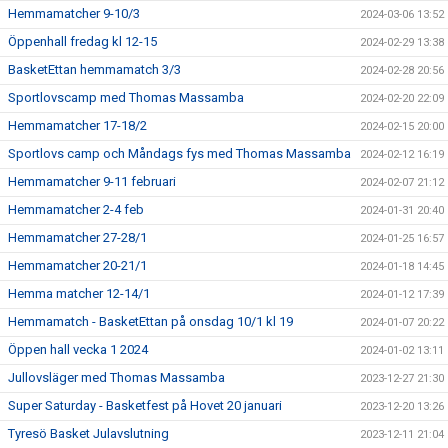
Hemmamatcher 9-10/3
2024-03-06 13:52
Öppenhall fredag kl 12-15
2024-02-29 13:38
BasketEttan hemmamatch 3/3
2024-02-28 20:56
Sportlovscamp med Thomas Massamba
2024-02-20 22:09
Hemmamatcher 17-18/2
2024-02-15 20:00
Sportlovs camp och Måndags fys med Thomas Massamba
2024-02-12 16:19
Hemmamatcher 9-11 februari
2024-02-07 21:12
Hemmamatcher 2-4 feb
2024-01-31 20:40
Hemmamatcher 27-28/1
2024-01-25 16:57
Hemmamatcher 20-21/1
2024-01-18 14:45
Hemma matcher 12-14/1
2024-01-12 17:39
Hemmamatch - BasketEttan på onsdag 10/1 kl 19
2024-01-07 20:22
Öppen hall vecka 1 2024
2024-01-02 13:11
Jullovsläger med Thomas Massamba
2023-12-27 21:30
Super Saturday - Basketfest på Hovet 20 januari
2023-12-20 13:26
Tyresö Basket Julavslutning
2023-12-11 21:04