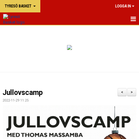
TYRESÖ BASKET
LOGGA IN
TYRESÖ BASKET
NYHETER
MATCHER
KALENDER
KONTAKTA OSS
Jullovscamp
<
>
DOKUMENT
2022-11-29 11:25