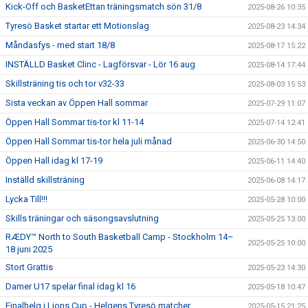
Kick-Off och BasketEttan träningsmatch sön 31/8
2025-08-26 10:35
Tyresö Basket startar ett Motionslag
2025-08-23 14:34
Måndasfys - med start 18/8
2025-08-17 15:22
INSTÄLLD Basket Clinc - Lagförsvar - Lör 16 aug
2025-08-14 17:44
Skillsträning tis och tor v32-33
2025-08-03 15:53
Sista veckan av Öppen Hall sommar
2025-07-29 11:07
Öppen Hall Sommar tis-tor kl 11-14
2025-07-14 12:41
Öppen Hall Sommar tis-tor hela juli månad
2025-06-30 14:50
Öppen Hall idag kl 17-19
2025-06-11 14:40
Inställd skillsträning
2025-06-08 14:17
Lycka Till!!!
2025-05-28 10:00
Skills träningar och säsongsavslutning
2025-05-25 13:00
RÆDY™ North to South Basketball Camp - Stockholm 14–
2025-05-25 10:00
18 juni 2025
Stort Grattis
2025-05-23 14:30
Damer U17 spelar final idag kl 16
2025-05-18 10:47
Finalhelg i Lions Cup - Helgens Tyresö matcher
2025-05-15 21:25