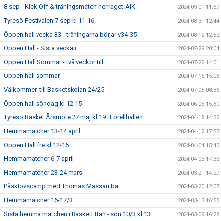
8 sep - Kick-Off & träningsmatch herrlaget-AIK
2024-09-01 11:57
Tyresö Festivalen 7 sep kl 11-16
2024-08-31 12:44
Öppen hall vecka 33 - träningarna börjar v34-35
2024-08-12 12:52
Öppen Hall - Sista veckan
2024-07-29 20:04
Öppen Hall Sommar - två veckor till
2024-07-22 14:01
Öppen hall sommar
2024-07-15 15:06
Välkommen till Basketskolan 24/25
2024-07-05 08:36
Öppen hall söndag kl 12-15
2024-06-05 15:50
Tyresö Basket Årsmöte 27 maj kl 19 i Forellhallen
2024-04-18 14:32
Hemmamatcher 13-14 april
2024-04-12 17:57
Öppen Hall fre kl 12-15
2024-04-04 15:43
Hemmamatcher 6-7 april
2024-04-03 17:33
Hemmamatcher 23-24 mars
2024-03-21 14:27
Påsklovscamp med Thomas Massamba
2024-03-20 12:07
Hemmamatcher 16-17/3
2024-03-13 16:55
Sista hemma matchen i BasketEttan - sön 10/3 kl 13
2024-03-09 16:28