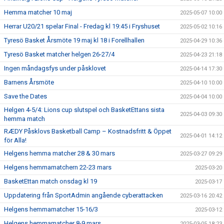
Hemma matcher 10 maj
2025-05-07 10:00
Herrar U20/21 spelar Final - Fredag kl 19:45 i Fryshuset
2025-05-02 10:16
Tyresö Basket Årsmöte 19 maj kl 18 i Forellhallen
2025-04-29 10:36
Tyresö Basket matcher helgen 26-27/4
2025-04-23 21:18
Ingen måndagsfys under påsklovet
2025-04-14 17:30
Barnens Årsmöte
2025-04-10 10:00
Save the Dates
2025-04-04 10:00
Helgen 4-5/4: Lions cup slutspel och BasketEttans sista
2025-04-03 09:30
hemma match
RÆDY Påsklovs Basketball Camp – Kostnadsfritt & Öppet
2025-04-01 14:12
för Alla!
Helgens hemma matcher 28 & 30 mars
2025-03-27 09:29
Helgens hemmamatchern 22-23 mars
2025-03-20
BasketEttan match onsdag kl 19
2025-03-17
Uppdatering från SportAdmin angående cyberattacken
2025-03-16 20:42
Helgens hemmamatcher 15-16/3
2025-03-12
Helgens hemmamatcher 8-9 mars
2025-03-05 18:23