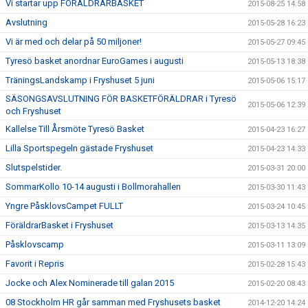
Vi startar upp FÖRÄLDRARBASKET
2015-08-25 14:58
Avslutning
2015-05-28 16:23
Vi är med och delar på 50 miljoner!
2015-05-27 09:45
Tyresö basket anordnar EuroGames i augusti
2015-05-13 18:38
TräningsLandskamp i Fryshuset 5 juni
2015-05-06 15:17
SÄSONGSAVSLUTNING FÖR BASKETFÖRÄLDRAR i Tyresö
2015-05-06 12:39
och Fryshuset
Kallelse Till Årsmöte Tyresö Basket
2015-04-23 16:27
Lilla Sportspegeln gästade Fryshuset
2015-04-23 14:33
Slutspelstider.
2015-03-31 20:00
SommarKollo 10-14 augusti i Bollmorahallen
2015-03-30 11:43
Yngre PåsklovsCampet FULLT
2015-03-24 10:45
FöräldrarBasket i Fryshuset
2015-03-13 14:35
Påsklovscamp
2015-03-11 13:09
Favorit i Repris
2015-02-28 15:43
Jocke och Alex Nominerade till galan 2015
2015-02-20 08:43
08 Stockholm HR går samman med Fryshusets basket
2014-12-20 14:24