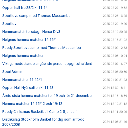
Öppen hall fre 28/2 kl 11-14
2025-02-27 19:32
Sportlovs camp med Thomas Massamba
2025-02-23 13:25
Sportlov
2025-02-20 19:20
Hemmamatch torsdag - Herrar Div3
2025-02-19 20:25
Helgens hemma matcher 14-16/1
2025-02-13 21:02
Raedy Sportlovscamp med Thomas Massamba
2025-02-09 12:53
Helgens hemma matcher
2025-02-08 10:04
Viktigt meddelande angående personuppgiftsincident
2025-02-07 16:07
SportAdmin
2025-02-05 20:30
Hemmamatcher 11-12/1
2025-01-09 21:23
Öppen Hall Nyårsafton kl 11-13
2024-12-30 18:41
Årets sista hemma matcher tor 19 och lör 21 december
2024-12-18 18:39
Hemma matcher 14-15/12 och 19/12
2024-12-12 21:12
Raedy Christmas Basketball Camp 2-5 januari
2024-12-11 20:06
Distrikslag Stockholm Basket för dig som är född
2024-12-05 21:46
2007/2008