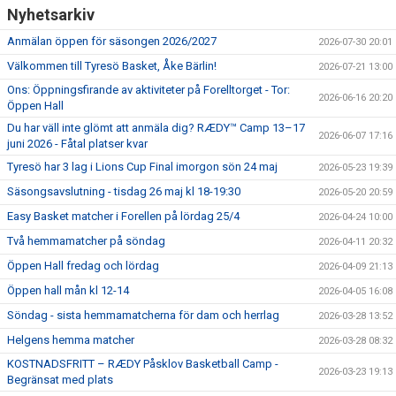
Nyhetsarkiv
Anmälan öppen för säsongen 2026/2027
2026-07-30 20:01
Välkommen till Tyresö Basket, Åke Bärlin!
2026-07-21 13:00
Ons: Öppningsfirande av aktiviteter på Forelltorget - Tor:
2026-06-16 20:20
Öppen Hall
Du har väll inte glömt att anmäla dig? RÆDY™ Camp 13–17
2026-06-07 17:16
juni 2026 - Fåtal platser kvar
Tyresö har 3 lag i Lions Cup Final imorgon sön 24 maj
2026-05-23 19:39
Säsongsavslutning - tisdag 26 maj kl 18-19:30
2026-05-20 20:59
Easy Basket matcher i Forellen på lördag 25/4
2026-04-24 10:00
Två hemmamatcher på söndag
2026-04-11 20:32
Öppen Hall fredag och lördag
2026-04-09 21:13
Öppen hall mån kl 12-14
2026-04-05 16:08
Söndag - sista hemmamatcherna för dam och herrlag
2026-03-28 13:52
Helgens hemma matcher
2026-03-28 08:32
KOSTNADSFRITT – RÆDY Påsklov Basketball Camp -
2026-03-23 19:13
Begränsat med plats