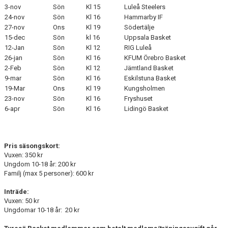
3-nov
Sön
Kl 15
Luleå Steelers
24-nov
Sön
Kl 16
Hammarby IF
27-nov
Ons
Kl 19
Södertälje
15-dec
Sön
kl 16
Uppsala Basket
12-Jan
Sön
Kl 12
RIG Luleå
26-jan
Sön
Kl 16
KFUM Örebro Basket
2-Feb
Sön
Kl 12
Jämtland Basket
9-mar
Sön
Kl 16
Eskilstuna Basket
19-Mar
Ons
Kl 19
Kungsholmen
23-nov
Sön
Kl 16
Fryshuset
6-apr
Sön
Kl 16
Lidingö Basket
Pris säsongskort:
Vuxen: 350 kr
Ungdom 10-18 år: 200 kr
Familj (max 5 personer): 600 kr
Inträde:
Vuxen:
50 kr
Ungdomar 10-18 år:
20 kr