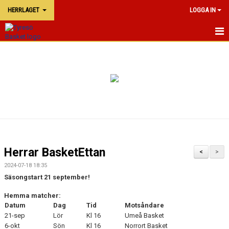
HERRLAGET
LOGGA IN
HERRLAGET
NYHETER
KALENDER
TRUPPEN
Herrar BasketEttan
<
>
2024-07-18 18:35
Säsongstart 21 september!
Hemma matcher:
Datum
Dag
Tid
Motsåndare
21-sep
Lör
Kl 16
Umeå Basket
6-okt
Sön
Kl 16
Norrort Basket