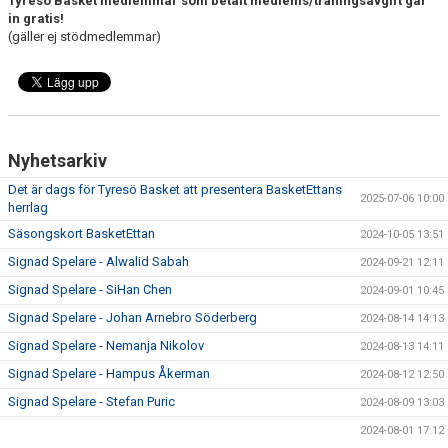
Tyresö Basket medlemmar som betalt medlems/träningsavgift går
in gratis!
(gäller ej stödmedlemmar)
Nyhetsarkiv
Det är dags för Tyresö Basket att presentera BasketEttans
2025-07-06 10:00
herrlag
Säsongskort BasketEttan
2024-10-05 13:51
Signad Spelare - Alwalid Sabah
2024-09-21 12:11
Signad Spelare - SiHan Chen
2024-09-01 10:45
Signad Spelare - Johan Arnebro Söderberg
2024-08-14 14:13
Signad Spelare - Nemanja Nikolov
2024-08-13 14:11
Signad Spelare - Hampus Åkerman
2024-08-12 12:50
Signad Spelare - Stefan Puric
2024-08-09 13:03
2024-08-01 17:12