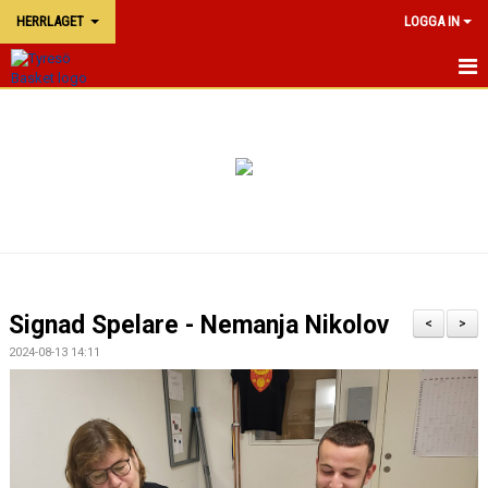
HERRLAGET
LOGGA IN
HERRLAGET
NYHETER
KALENDER
TRUPPEN
Signad Spelare - Nemanja Nikolov
<
>
2024-08-13 14:11