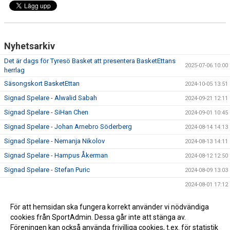
Nyhetsarkiv
Det är dags för Tyresö Basket att presentera BasketEttans
2025-07-06 10:00
herrlag
Säsongskort BasketEttan
2024-10-05 13:51
Signad Spelare - Alwalid Sabah
2024-09-21 12:11
Signad Spelare - SiHan Chen
2024-09-01 10:45
Signad Spelare - Johan Arnebro Söderberg
2024-08-14 14:13
Signad Spelare - Nemanja Nikolov
2024-08-13 14:11
Signad Spelare - Hampus Åkerman
2024-08-12 12:50
Signad Spelare - Stefan Puric
2024-08-09 13:03
2024-08-01 17:12
Det är dags för Tyresö Basket att presentera Basketettans
2024-07-22 14:07
För att hemsidan ska fungera korrekt använder vi nödvändiga
herrlag - först ut Angelos Eleftheriadis
cookies från SportAdmin. Dessa går inte att stänga av.
Herrar BasketEttan
2024-07-18 18:35
Föreningen kan också använda frivilliga cookies, t.ex. för statistik