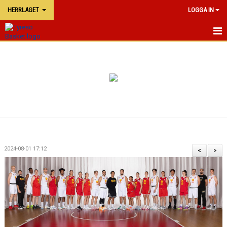
HERRLAGET
LOGGA IN
HERRLAGET
NYHETER
KALENDER
TRUPPEN
2024-08-01 17:12
<
>