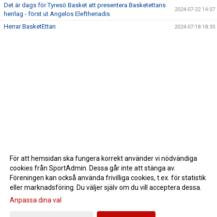
Det är dags för Tyresö Basket att presentera Basketettans
2024-07-22 14:07
herrlag - först ut Angelos Eleftheriadis
Herrar BasketEttan
2024-07-18 18:35
För att hemsidan ska fungera korrekt använder vi nödvändiga
cookies från SportAdmin. Dessa går inte att stänga av.
Föreningen kan också använda frivilliga cookies, t.ex. för statistik
eller marknadsföring. Du väljer själv om du vill acceptera dessa.
Anpassa dina val
Cookie-inställningar
Gå till Webbversion